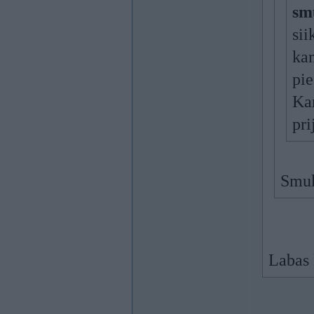
sm
sii
ka
pie
Ka
pri
Smuk
Labas