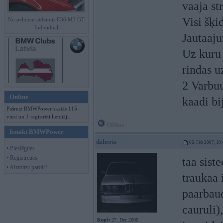
vaaja st
Visi šķi
No pelniem atdzimis E36 M3 GT
Individual
Jautaaju
Uz kuru 
rindas u
2 Varbuu
Online
kaadi bi
Pašreiz BMWPower skatās 115
viesi un 1 reģistrēti lietotāji.
Offline
Ienākt BMWPower
dzheris
06. Feb 2007, 19
• Pieslēgties
• Reģistrēties
taa sist
• Aizmirsi paroli?
traukaa 
paarbaud
cauruli)
Kopš:
27. Dec 2006