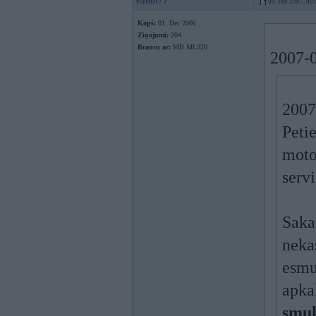
eauto77
09. Feb 2007, 09
Kopš:
01. Dec 2006
Ziņojumi:
204
Braucu ar:
MB ML320
2007-0
2007
Peti
moto
servi
Saka
neka
esmu
apka
smuk