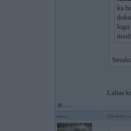
ka b
doku
logu
mash
Smuko 
Labas k
Offline
snooze
09. Feb 2007, 10