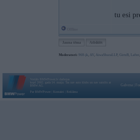
tu esi p
Offline
Jauna tēma
Atbildēt
Moderatori:
968-jk
,
AV
,
AiwaShuraLLP
,
GirtzB
,
Lafter
Vortāls BMWPower.lv darbojas
kopš 2002. gada 14. maija. Tas nav auto klubs un nav saistīts ar
Galvena
|
Fo
BMW AG.
Par BMWPower
|
Kontakti
|
Reklāma