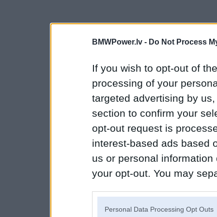
BMWPower.lv -
Do Not Process My
If you wish to opt-out of the
processing of your personal
targeted advertising by us
section to confirm your sel
opt-out request is proces
interest-based ads based o
us or personal information d
your opt-out. You may separ
disclosure of your personal
IAB’s list of downstream pa
Personal Data Processing Opt Outs