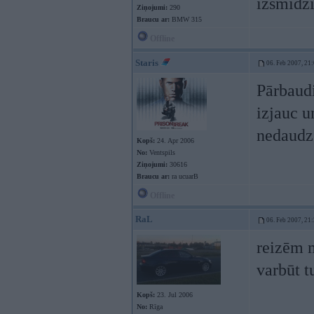
izsmidzi
Ziņojumi:
290
Braucu ar:
BMW 315
Offline
Staris
06. Feb 2007, 21
Pārbaudi
izjauc u
nedaudz
Kopš:
24. Apr 2006
No:
Ventspils
Ziņojumi:
30616
Braucu ar:
ra ucuarB
Offline
RaL
06. Feb 2007, 21
reizēm m
varbūt tu
Kopš:
23. Jul 2006
No:
Rīga