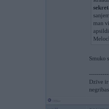
sekret
sanjem
man vi
apsild
Meloch
Smuko se
----------
Dzīve ir
negribas
Offline