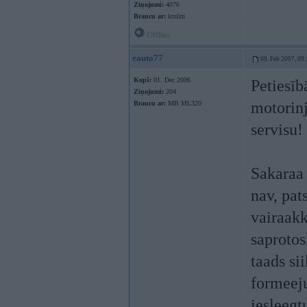
Ziņojumi:
4076
Braucu ar:
kruīzu
Offline
eauto77
09. Feb 2007, 09
Kopš:
01. Dec 2006
Petiesīb
Ziņojumi:
204
motorinj
Braucu ar:
MB ML320
servisu!
Sakaraa 
nav, pat
vairaakk
saprotos
taads s
formeeju
iesleegt