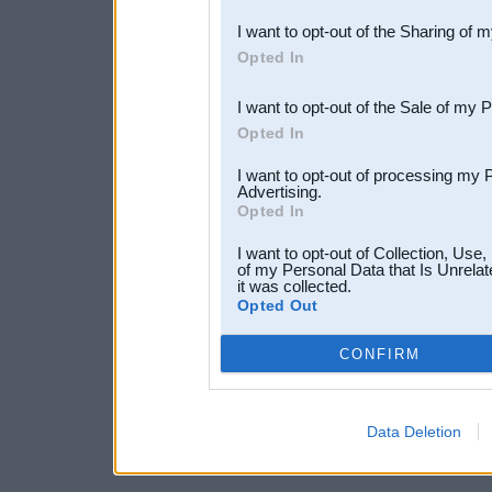
also be disclosed by us to 
I want to opt-out of the Sharing of 
Downstream Participants
th
Opted In
third parties.
I want to opt-out of the Sale of my 
Opted In
I want to opt-out of processing my 
Advertising.
Opted In
I want to opt-out of Collection, Use
of my Personal Data that Is Unrelat
it was collected.
Opted Out
CONFIRM
Data Deletion