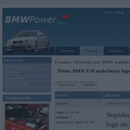
Sveiks,
Viesi!
Ie
Galvenā
Forums
Galerijas
Ziņas un raksti
Forums
»
Diskusijas par BMW modeļi
BMW modeļu jaunumi
Tēma: BMW E38 nedarbojas logu 
BMW testi
Mēneša BMW
Sērijveida tūnings
Jauna tēma
Atbildēt
Vel...
Autors
Ziņojums
Gadījuma bilde
janism1
06. Feb 2007, 19
Kopš:
06. Feb 2007
Nopirku
Ziņojumi:
2
logu un 
Braucu ar:
97. BMW 725 TDS