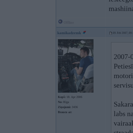
mashiin
Offline
kamikadzemk
09. Feb 2007, 09
2007-0
Peties
motori
servis
Kopš:
18. Apr 2006
No:
Rīga
Sakara
Ziņojumi:
3436
labs n
Braucu ar:
vairaa
straad