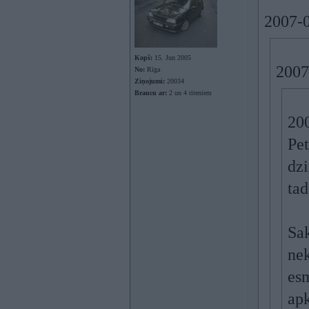
2007-0
Kopš:
15. Jun 2005
2007
No:
Rīga
Ziņojumi:
20034
Braucu ar:
2 un 4 riteniem
200
Pet
dzi
tad
Sak
nek
esm
apk