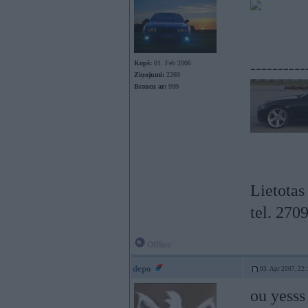
Kopš:
01. Feb 2006
----------
Ziņojumi:
2269
Braucu ar:
999
Lietotas
tel. 270
Offline
depo
03. Apr 2007, 22:
ou yess