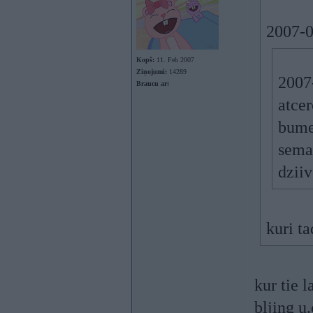
2007-0
Kopš:
11. Feb 2007
Ziņojumi:
14289
2007-
Braucu ar:
atcer
bumer
sema
dziiv
kuri ta
kur tie l
bljing u