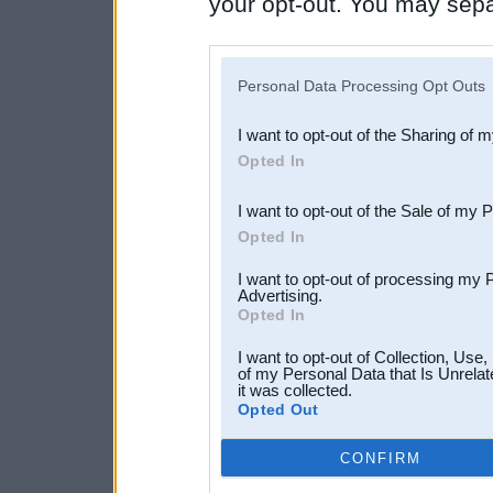
your opt-out. You may separ
disclosure of your personal
IAB’s list of downstream pa
Personal Data Processing Opt Outs
also be disclosed by us to 
I want to opt-out of the Sharing of 
Downstream Participants
th
Opted In
third parties.
I want to opt-out of the Sale of my 
Opted In
I want to opt-out of processing my 
Advertising.
Opted In
I want to opt-out of Collection, Use
of my Personal Data that Is Unrelat
it was collected.
Opted Out
CONFIRM