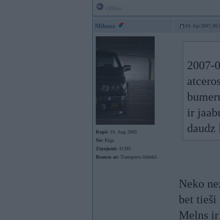
Offline
Mikuzz
04. Apr 2007, 00:
2007-0
atcero
bumeru
ir jaa
daudz 
Kopš:
19. Aug 2005
No:
Rīga
Ziņojumi:
41385
Braucu ar:
Transporta līdzekli
Neko nez
bet tieši
Melns ir