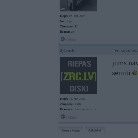
Kopš:
02. Jan 2007
No:
Rīga
Ziņojumi:
42
Braucu ar:
Offline
DjCrack
04. Apr 2007, 00:
jums nav
semītī
Kopš:
11. Jun 2002
Ziņojumi:
1348
Braucu ar:
kursoru pa zrc.lv
Offline
Jauna tēma
Atbildēt