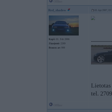
Offline
Red_shadow
03. Apr 2007, 19:
Kopš:
01. Feb 2006
----------
Ziņojumi:
2269
Braucu ar:
999
Lietotas
tel. 270
Offline