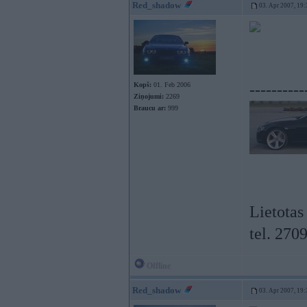
Red_shadow
03. Apr 2007, 19:
Kopš:
01. Feb 2006
----------
Ziņojumi:
2269
Braucu ar:
999
Lietotas
tel. 270
Offline
Red_shadow
03. Apr 2007, 19: