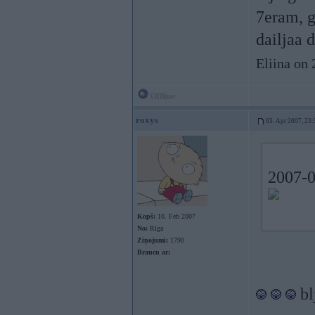
7eram, g
dailjaa 
Eliina on
Offline
roxys
03. Apr 2007, 23:
2007-0
Kopš:
10. Feb 2007
No:
Rīga
Ziņojumi:
1790
Braucu ar:
bl