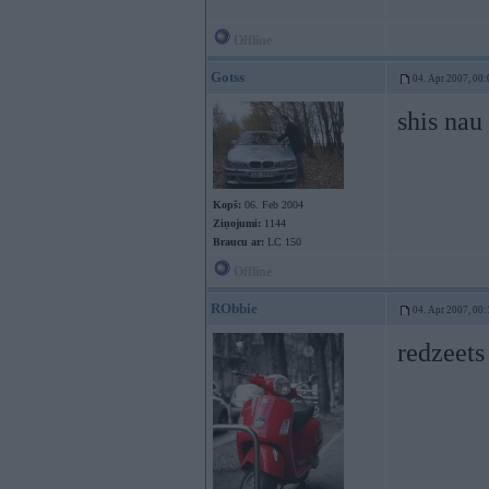
Offline
Gotss
04. Apr 2007, 00:
shis nau
Kopš:
06. Feb 2004
Ziņojumi:
1144
Braucu ar:
LC 150
Offline
RObbie
04. Apr 2007, 00:
redzeets 