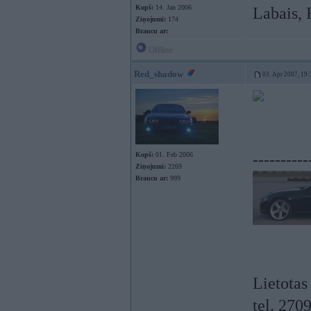
Kopš:
14. Jan 2006
Labais, 
Ziņojumi:
174
Braucu ar:
Offline
Red_shadow
03. Apr 2007, 19:
Kopš:
01. Feb 2006
----------
Ziņojumi:
2269
Braucu ar:
999
Lietotas
tel. 270