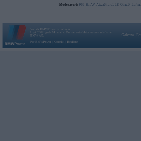
Moderatori:
968-jk
,
AV
,
AiwaShuraLLP
,
GirtzB
,
Lafter
Vortāls BMWPower.lv darbojas
kopš 2002. gada 14. maija. Tas nav auto klubs un nav saistīts ar
Galvena
|
Fo
BMW AG.
Par BMWPower
|
Kontakti
|
Reklāma