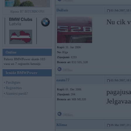
Offline
Dullais
03. Feb 2007, 18:
Alpina B7 BITURBO F01
Nu cik v
Kopš:
31. Jan 2006
Online
No:
Rīga
Ziņojumi:
1233
Pašreiz BMWPower skatās 103
Braucu ar:
E12 525, 528
viesi un 7 reģistrēti lietotāji.
Offline
Ienākt BMWPower
eauto77
03. Feb 2007, 18:
• Pieslēgties
• Reģistrēties
Kopš:
01. Dec 2006
pagajusa
• Aizmirsi paroli?
Ziņojumi:
204
Jelgava
Braucu ar:
MB ML320
Offline
Klima
09. Mar 2007, 21: