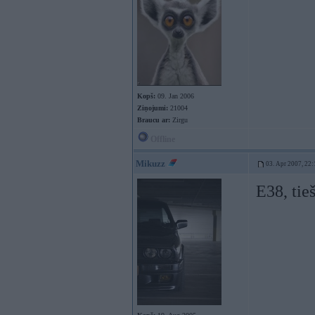
Kopš:
09. Jan 2006
Ziņojumi:
21004
Braucu ar:
Zirgu
Offline
Mikuzz
03. Apr 2007, 22:
E38, tieš