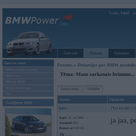
Sveiks,
Viesi!
Ie
Galvenā
Forums
Galerijas
Ziņas un raksti
Forums
»
Diskusijas par BMW modeļi
BMW modeļu jaunumi
Tēma: Mans sarkanais brīnums...
BMW testi
Mēneša BMW
Sērijveida tūnings
Jauna tēma
Atbildēt
Vel...
Autors
Ziņojums
Gadījuma bilde
Ipkis
03. Feb 2007, 17:
Kopš:
10. Jul 2006
ja jaa, 
Ziņojumi:
812
Braucu ar:
GO-150