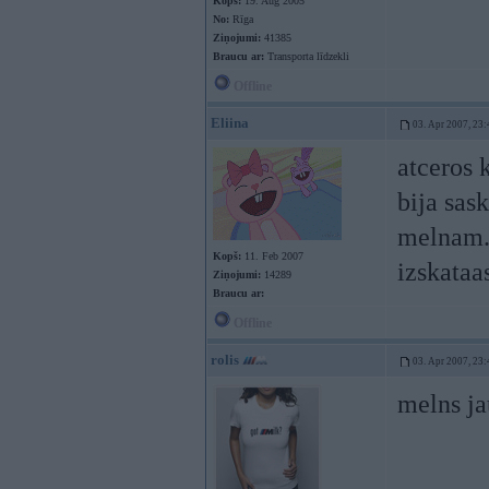
Kopš:
19. Aug 2005
No:
Rīga
Ziņojumi:
41385
Braucu ar:
Transporta līdzekli
Offline
Eliina
03. Apr 2007, 23:
atceros 
bija sas
melnam..
Kopš:
11. Feb 2007
izskataa
Ziņojumi:
14289
Braucu ar:
Offline
rolis
03. Apr 2007, 23:
melns ja