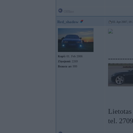
Offline
Red_shadow
03. Apr 2007, 19:
Kopš:
01. Feb 2006
----------
Ziņojumi:
2269
Braucu ar:
999
Lietotas
tel. 270