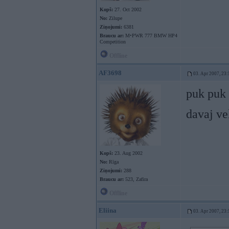
Kopš:
27. Oct 2002
No:
Zilupe
Ziņojumi:
6381
Braucu ar:
M•PWR 777 BMW HP4
Competition
Offline
AF3698
03. Apr 2007, 23:
puk puk
davaj ve
Kopš:
23. Aug 2002
No:
Rīga
Ziņojumi:
288
Braucu ar:
523, Zafira
Offline
Eliina
03. Apr 2007, 23: