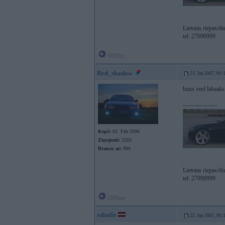
Lietotas riepas/d
tel. 27090999
Offline
Red_shadow
23. Jan 2007, 00:
buus veel labaaks.
-----------------
Kopš:
01. Feb 2006
Ziņojumi:
2269
Braucu ar:
999
Lietotas riepas/d
tel. 27090999
Offline
edzulis
23. Jan 2007, 00: