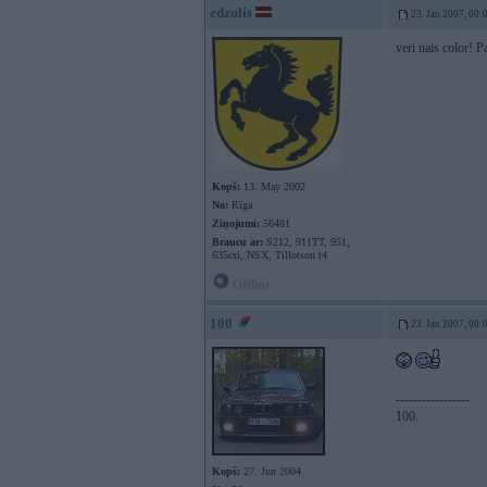
edzulis
23. Jan 2007, 00:
veri nais color! P
Kopš:
13. May 2002
No:
Rīga
Ziņojumi:
56481
Braucu ar:
S212, 911TT, 951,
635csi, NSX, Tillotson t4
Offline
100
23. Jan 2007, 00:
-----------------
100.
Kopš:
27. Jun 2004