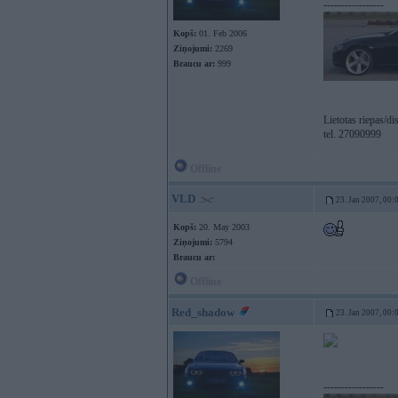
-----------------
Kopš:
01. Feb 2006
Ziņojumi:
2269
Braucu ar:
999
Lietotas riepas/d
tel. 27090999
Offline
VLD
23. Jan 2007, 00:
Kopš:
20. May 2003
Ziņojumi:
5794
Braucu ar:
Offline
Red_shadow
23. Jan 2007, 00:
-----------------