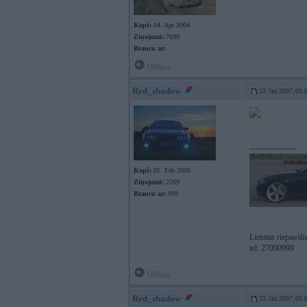
Kopš:
04. Apr 2004
Ziņojumi:
7699
Braucu ar:
Offline
Red_shadow
23. Jan 2007, 00:
-----------------
Kopš:
01. Feb 2006
Ziņojumi:
2269
Braucu ar:
999
Lietotas riepas/d
tel. 27090999
Offline
Red_shadow
23. Jan 2007, 00: