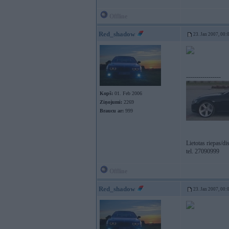
Offline
Red_shadow
23. Jan 2007, 00:
-----------------
Kopš:
01. Feb 2006
Ziņojumi:
2269
Braucu ar:
999
Lietotas riepas/d
tel. 27090999
Offline
Red_shadow
23. Jan 2007, 00: