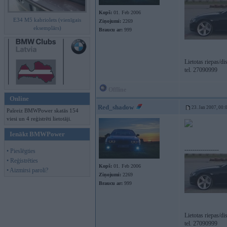
Kopš:
01. Feb 2006
E34 M5 kabriolets (vienīgais
Ziņojumi:
2269
eksemplārs)
Braucu ar:
999
Lietotas riepas/d
tel. 27090999
Offline
Online
Red_shadow
23. Jan 2007, 00:
Pašreiz BMWPower skatās 154
viesi un 4 reģistrēti lietotāji.
Ienākt BMWPower
-----------------
• Pieslēgties
• Reģistrēties
Kopš:
01. Feb 2006
• Aizmirsi paroli?
Ziņojumi:
2269
Braucu ar:
999
Lietotas riepas/d
tel. 27090999