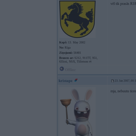
vēl tik prasās R18
Kopš:
13. May 2002
No:
Rīga
Ziņojumi:
56481
Braucu ar:
S212, 911TT, 951,
635csi, NSX, Tillotson t4
Offline
kristapz
23. Jan 2007, 00:
mja, nebuutu ticee