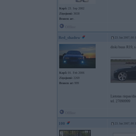
Kopš:
23. Sep 2002
Ziņojumi:
3658
Braucu ar:
.
Offline
Red_shadow
23. Jan 2007, 00:
diski buus R19, s
-----------------
Kopš:
01. Feb 2006
Ziņojumi:
2269
Braucu ar:
999
Lietotas riepas/d
tel. 27090999
Offline
100
23. Jan 2007, 00: