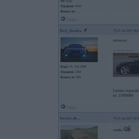
No:
Rīga
Ziņojumi:
4543
Braucu ar:
...
Offline
Red_shadow
23. Jan 2007, 00:
netraucee...
-----------------
Kopš:
01. Feb 2006
Ziņojumi:
2269
Braucu ar:
999
Lietotas riepas/d
tel. 27090999
Offline
hasans
23. Jan 2007, 00:
cmuks