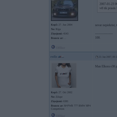
2007-01-23 00:
vēl tik prasās
Kopš:
27. Jun 2004
nevar nepiekrist, t
No:
Rīga
-----------------
Ziņojumi:
4543
100.
Braucu ar:
...
Offline
rolis
23. Jan 2007, 00:
Man Elkora e38 p
Kopš:
27. Oct 2002
No:
Zilupe
Ziņojumi:
6381
Braucu ar:
M•PWR 777 BMW HP4
Competition
Offline