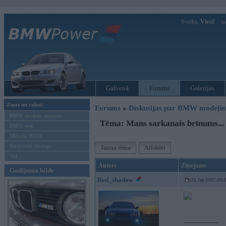
Sveiks,
Viesi!
Ie
Galvenā
Forums
Galerijas
Ziņas un raksti
Forums
»
Diskusijas par BMW modeļi
BMW modeļu jaunumi
Tēma: Mans sarkanais brīnums...
BMW testi
Mēneša BMW
Sērijveida tūnings
Jauna tēma
Atbildēt
Vel...
Autors
Ziņojums
Gadījuma bilde
Red_shadow
23. Jan 2007, 00:
-----------------