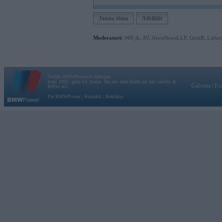
Jauna tēma
Atbildēt
Moderatori:
968-jk
,
AV
,
AiwaShuraLLP
,
GirtzB
,
Lafter
Vortāls BMWPower.lv darbojas
kopš 2002. gada 14. maija. Tas nav auto klubs un nav saistīts ar
Galvena
|
Fo
BMW AG.
Par BMWPower
|
Kontakti
|
Reklāma