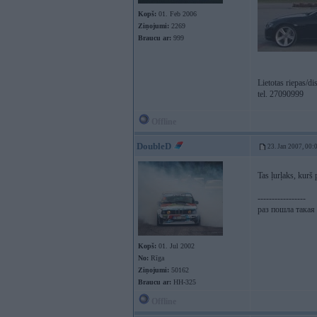
Kopš:
01. Feb 2006
Ziņojumi:
2269
Braucu ar:
999
Lietotas riepas/d
tel. 27090999
Offline
DoubleD
23. Jan 2007, 00:
Tas ļurļaks, kurš 
-----------------
раз пошла такая 
Kopš:
01. Jul 2002
No:
Rīga
Ziņojumi:
50162
Braucu ar:
HH-325
Offline