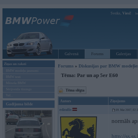
Sveiks,
Viesi!
Ie
Galvenā
Forums
Galerijas
Ziņas un raksti
Forums
»
Diskusijas par BMW modeļi
BMW modeļu jaunumi
Tēma: Par un ap 5er E60
BMW testi
Mēneša BMW
Sērijveida tūnings
Tēma slēgta
Vel...
Autors
Ziņojums
Gadījuma bilde
edzulis
09. Mar 2007, 02:
normāls ap
http://ss