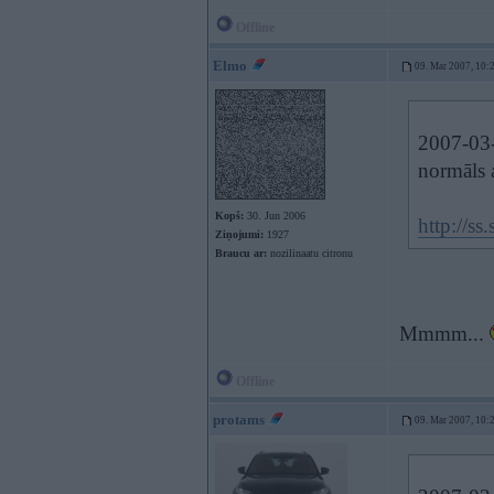
Offline
Elmo
09. Mar 2007, 10:
2007-03-
normāls 
Kopš:
30. Jun 2006
http://
Ziņojumi:
1927
Braucu ar:
nozilinaatu citronu
Mmmm...
Offline
protams
09. Mar 2007, 10: