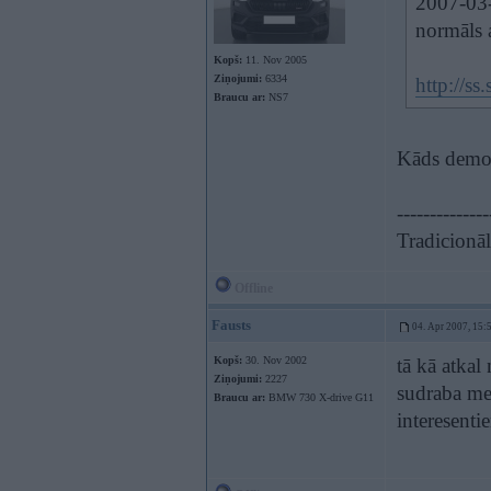
2007-03-
normāls 
Kopš:
11. Nov 2005
Ziņojumi:
6334
http://
Braucu ar:
NS7
Kāds demo 
--------------
Tradicionāli
Offline
Fausts
04. Apr 2007, 15:
Kopš:
30. Nov 2002
tā kā atkal
Ziņojumi:
2227
sudraba met
Braucu ar:
BMW 730 X-drive G11
interesent