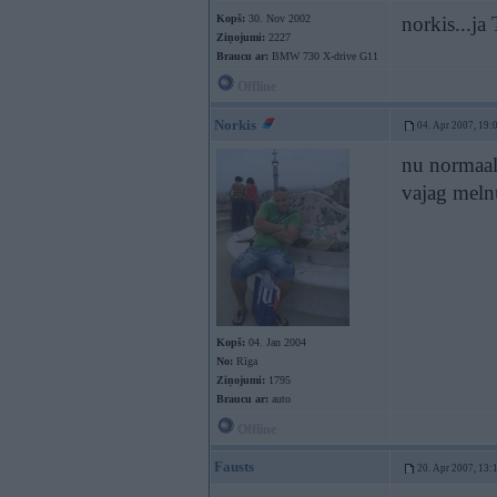
Kopš:
30. Nov 2002
norkis...ja
Ziņojumi:
2227
Braucu ar:
BMW 730 X-drive G11
Offline
Norkis
04. Apr 2007, 19:
nu normaali
vajag mel
Kopš:
04. Jan 2004
No:
Rīga
Ziņojumi:
1795
Braucu ar:
auto
Offline
Fausts
20. Apr 2007, 13: