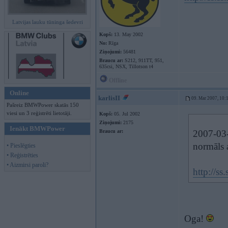
Latvijas lauku tūninga šedevri
Kopš:
13. May 2002
No:
Rīga
Ziņojumi:
56481
Braucu ar:
S212, 911TT, 951,
635csi, NSX, Tillotson t4
Offline
Online
karlisII
09. Mar 2007, 10:
Pašreiz BMWPower skatās 150
viesi un 3 reģistrēti lietotāji.
Kopš:
05. Jul 2002
Ziņojumi:
2175
Ienākt BMWPower
Braucu ar:
2007-03-
normāls 
• Pieslēgties
• Reģistrēties
• Aizmirsi paroli?
http://
Oga!