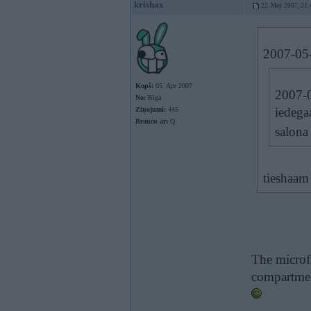
krishax
22. May 2007, 21:
2007-05-
Kopš:
05. Apr 2007
2007-0
No:
Rīga
iedegaa
Ziņojumi:
445
Braucu ar:
Q
salona 
tieshaam
The microfi
compartment