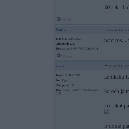
30 sek. da
Offline
Fausts
22. May 2007, 21:
Kopš:
30. Nov 2002
pateicos....
Ziņojumi:
2227
Braucu ar:
BMW 730 X-drive G11
Offline
sYzO
22. Jul 2007, 19:1
Kopš:
19. Feb 2007
izvilkshu l
No:
Rīga
Ziņojumi:
838
karoch jau
Braucu ar:
Honda Accord Aerodeck
2.2i
ko sakat pa
ir doma pa