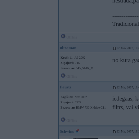
nestrādā,p
--------------
Tradicionāli
Offline
ultraman
02. May 2007, 16:
Kopš:
11. Jul 2002
no kura ga
Ziņojumi:
716
Braucu ar:
545_SMG_M
Offline
Fausts
22. May 2007, 16:
Kopš:
30. Nov 2002
iedegaas, k
Ziņojumi:
2227
filtrs, vai 
Braucu ar:
BMW 730 X-drive G11
Offline
Schwins
22. May 2007, 18: