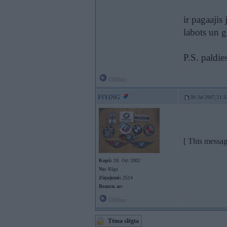
ir pagaajis
labots un g
P.S. paldi
Offline
FlYiNG
30. Jul 2007, 21:3
[ This messa
Kopš:
18. Oct 2002
No:
Rīga
Ziņojumi:
2514
Braucu ar:
Offline
Tēma slēgta