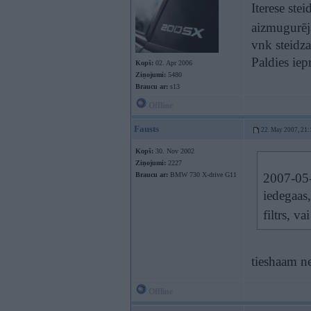
Iterese st
aizmugurē
vnk steidz
Paldies iep
Kopš:
02. Apr 2006
Ziņojumi:
5480
Braucu ar:
s13
Offline
Fausts
22. May 2007, 21:
Kopš:
30. Nov 2002
Ziņojumi:
2227
Braucu ar:
BMW 730 X-drive G11
2007-05-
iedegaas,
filtrs, v
tieshaam n
Offline