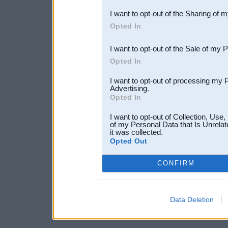
also be disclosed by us to 
I want to opt-out of the Sharing of 
Downstream Participants
th
Opted In
third parties.
I want to opt-out of the Sale of my 
Opted In
I want to opt-out of processing my 
Advertising.
Opted In
I want to opt-out of Collection, Use
of my Personal Data that Is Unrelat
it was collected.
Opted Out
CONFIRM
Data Deletion