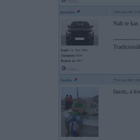
Offline
protams
04. Apr 2007, 17:
Nah te kas 
--------------
Tradicionāli
Kopš:
11. Nov 2005
Ziņojumi:
6334
Braucu ar:
NS7
Offline
Norkis
04. Apr 2007, 18:
fausts, a ko