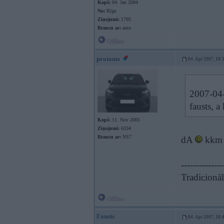
Kopš:
04. Jan 2004
No:
Rīga
Ziņojumi:
1795
Braucu ar:
auto
Offline
protams
04. Apr 2007, 18:
2007-04-
fausts, a 
Kopš:
11. Nov 2005
Ziņojumi:
6334
Braucu ar:
NS7
dA
kkm
--------------
Tradicionāli
Offline
Fausts
04. Apr 2007, 18: