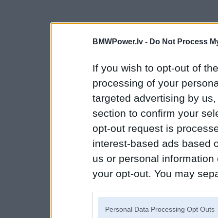
BMWPower.lv -
Do Not Process My
If you wish to opt-out of the
processing of your personal
targeted advertising by us
section to confirm your sel
opt-out request is proces
interest-based ads based o
us or personal information d
your opt-out. You may separ
disclosure of your personal
IAB’s list of downstream pa
Personal Data Processing Opt Outs