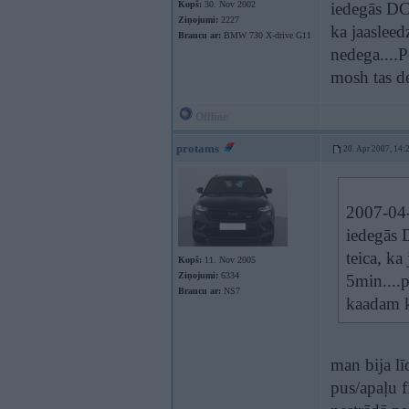
Kopš:
30. Nov 2002
iedegās DCS
Ziņojumi:
2227
ka jaasleed
Braucu ar:
BMW 730 X-drive G11
nedega....P
mosh tas d
Offline
protams
20. Apr 2007, 14:
2007-04-
iedegās 
teica, ka
Kopš:
11. Nov 2005
Ziņojumi:
6334
5min....p
Braucu ar:
NS7
kaadam k
man bija lī
pus/apaļu f