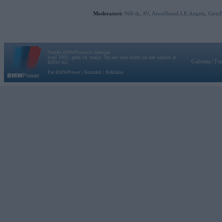
Moderatori:
968-jk
,
AV
,
AiwaShuraLLP
,
Angelz
,
Girtz
Vortāls BMWPower.lv darbojas
kopš 2002. gada 14. maija. Tas nav auto klubs un nav saistīts ar
Galvena
|
Fo
BMW AG.
Par BMWPower
|
Kontakti
|
Reklāma