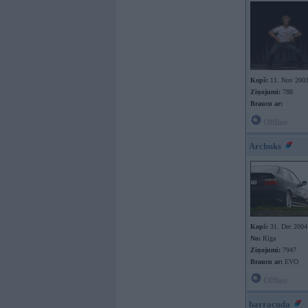
Kopš:
11. Nov 200
Ziņojumi:
788
Braucu ar:
Offline
Archuks
Kopš:
31. Dec 2004
No:
Rīga
Ziņojumi:
7947
Braucu ar:
EVO
Offline
barracuda