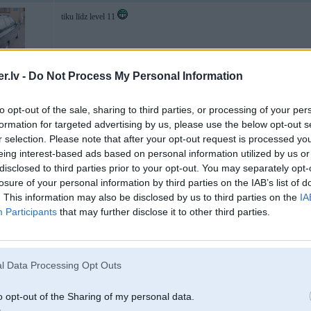
tiku līdz level 11
.lv -
Do Not Process My Personal Information
to opt-out of the sale, sharing to third parties, or processing of your per
, besī biezie
formation for targeted advertising by us, please use the below opt-out s
r selection. Please note that after your opt-out request is processed y
eing interest-based ads based on personal information utilized by us or
22. Jul 2010, 13:55
disclosed to third parties prior to your opt-out. You may separately opt-
losure of your personal information by third parties on the IAB’s list of
stulbaa speele, stulbaa stuure
. This information may also be disclosed by us to third parties on the
IA
-----------------
Participants
that may further disclose it to other third parties.
l Data Processing Opt Outs
iem bagāžniekā
o opt-out of the Sharing of my personal data.
22. Jul 2010, 13:55