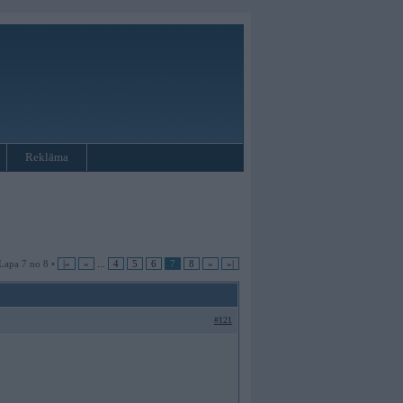
Reklāma
Lapa 7 no 8 •
|«
«
...
4
5
6
7
8
»
»|
#121