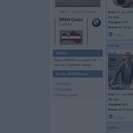
BMW 7. sērija E38 facelift
Kopš:
14. Jun 2004
No:
Rīga
Ziņojumi:
2979
Braucu ar:
Toyota
Offline
raivisp
Online
Pašreiz BMWPower skatās 144
viesi un 6 reģistrēti lietotāji.
Ienākt BMWPower
• Pieslēgties
• Reģistrēties
Kopš:
22. Aug 2006
• Aizmirsi paroli?
No:
Rīga
Ziņojumi:
8620
Braucu ar:
to kas p
Offline
janexz