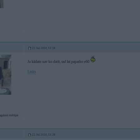
22. Jul 2010, 13:18
Ja kādam nav ko darīt, tad lai paparko e60
Links
agalmā mētājas
22. Jul 2010, 13:29