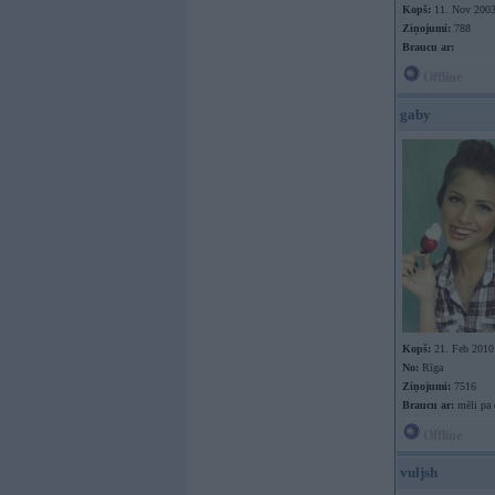
Kopš:
11. Nov 200
Ziņojumi:
788
Braucu ar:
Offline
gaby
Kopš:
21. Feb 2010
No:
Rīga
Ziņojumi:
7516
Braucu ar:
mēli pa 
Offline
vuljsh