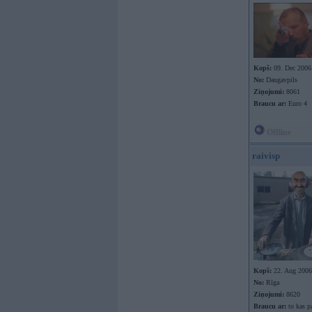
Kopš:
09. Dec 2006
No:
Daugavpils
Ziņojumi:
8061
Braucu ar:
Euro 4
Offline
raivisp
Kopš:
22. Aug 2006
No:
Rīga
Ziņojumi:
8620
Braucu ar:
to kas p