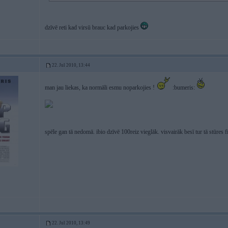
dzīvē reti kad virsū brauc kad parkojies
22. Jul 2010, 13:44
man jau liekas, ka normāli esmu noparkojies !
:bumeris:
spēle gan tā nedomā. ibio dzīvē 100reiz vieglāk. visvairāk besī tur tā stūres 
22. Jul 2010, 13:49