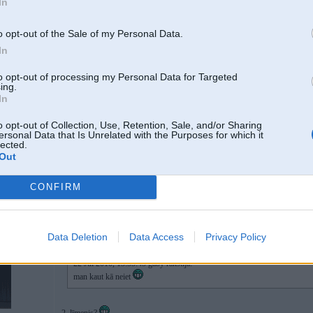
In
man kaut kā neiet
o opt-out of the Sale of my Personal Data.
In
to opt-out of processing my Personal Data for Targeted
ing.
In
o opt-out of Collection, Use, Retention, Sale, and/or Sharing
ersonal Data that Is Unrelated with the Purposes for which it
lected.
Out
dēli
CONFIRM
22. Jul 2010, 14:01
Data Deletion
Data Access
Privacy Policy
22 Jul 2010, 13:55:45 gaby rakstīja:
man kaut kā neiet