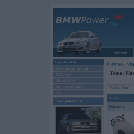
Galvenā
Ziņas un raksti
Forums
»
Vis
BMW modeļu jaunumi
Tēma: Flas
BMW testi
Mēneša BMW
Sērijveida tūnings
Jauna tēma
Vel...
Autors
Gadījuma bilde
Domeniks