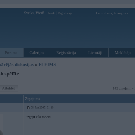
Sveiks,
Viesi!
|
Ceturtdiena, 6. augusts
Ienākt
Reģistrācija
Forums
Galerijas
Reģistrācija
Lietotāji
Meklētājs
pārējās diskusijas
»
FLEIMS
h spēlīte
Atbildēt
142 ziņojumi • 
Ziņojums
08. Jan 2007, 01:10
izgāju zilo mocīti