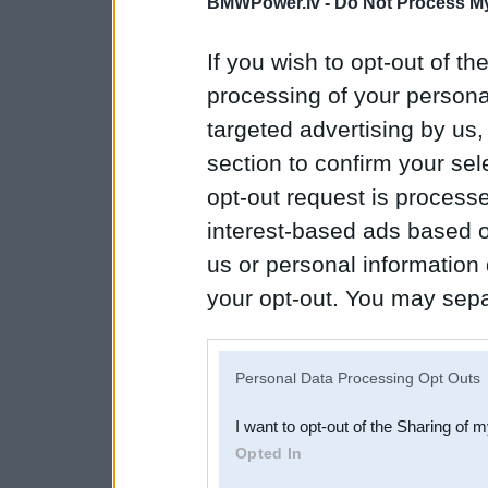
BMWPower.lv -
Do Not Process My
If you wish to opt-out of the
processing of your personal
targeted advertising by us
section to confirm your sel
opt-out request is proces
interest-based ads based o
us or personal information d
your opt-out. You may separ
disclosure of your personal
IAB’s list of downstream pa
Personal Data Processing Opt Outs
also be disclosed by us to 
I want to opt-out of the Sharing of 
Downstream Participants
th
Opted In
third parties.