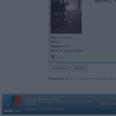
keburi, 
Kopš:
19. Aug 2005
No:
Rīga
Ziņojumi:
41385
Braucu ar:
Transporta līdzekli
Offline
Jauna tēma
Atbildēt
Moderatori:
968-jk
,
AV
,
AiwaShuraLLP
,
GirtzB
,
Lafter
Vortāls BMWPower.lv darbojas
kopš 2002. gada 14. maija. Tas nav auto klubs un nav saistīts ar
Galvena
|
Fo
BMW AG.
Par BMWPower
|
Kontakti
|
Reklāma