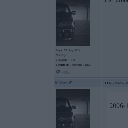
Kopš:
19. Aug 2005
No:
Rīga
Ziņojumi:
41385
Braucu ar:
Transporta līdzekli
Offline
Mikuzz
21. Dec 2006, 13
2006-1