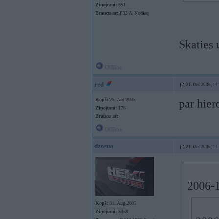
Ziņojumi:
551
Braucu ar:
F33 & Kodiaq
Skaties 
Offline
red
21. Dec 2006, 14
Kopš:
25. Apr 2005
par hier
Ziņojumi:
178
Braucu ar:
Offline
dzosua
21. Dec 2006, 14
2006-1
Kopš:
31. Aug 2005
Ziņojumi:
5368