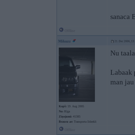
sanaca 
Offline
Mikuzz
21. Dec 2006, 13
Nu taala
Labaak p
man jau
Kopš:
19. Aug 2005
No:
Rīga
Ziņojumi:
41385
Braucu ar:
Transporta līdzekli
Offline