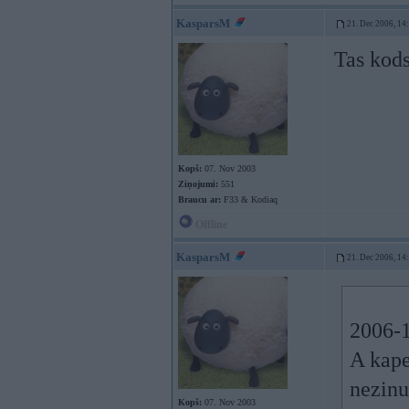
KasparsM
21. Dec 2006, 14
Tas kod
Kopš:
07. Nov 2003
Ziņojumi:
551
Braucu ar:
F33 & Kodiaq
Offline
KasparsM
21. Dec 2006, 14
2006-1
A kape
nezin
Kopš:
07. Nov 2003