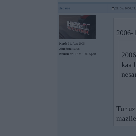
dzosua
21. Dec 2006, 13
2006-1
Kopš:
31. Aug 2005
Ziņojumi:
5368
2006
Braucu ar:
RAM 1500 Sport
kaa 
nesa
Tur uz
mazliet