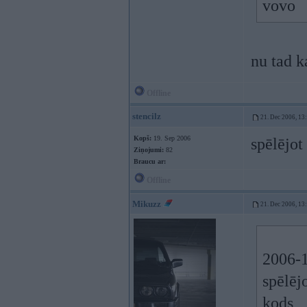
vovo
nu tad k
Offline
stencilz
21. Dec 2006, 13
Kopš:
19. Sep 2006
spēlējot
Ziņojumi:
82
Braucu ar:
Offline
Mikuzz
21. Dec 2006, 13
2006-1
spēlēj
kods