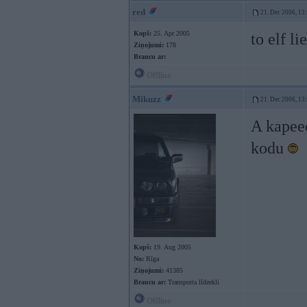
red
21. Dec 2006, 13
Kopš:
25. Apr 2005
to elf l
Ziņojumi:
178
Braucu ar:
Offline
Mikuzz
21. Dec 2006, 13
A kapeec
kodu
Kopš:
19. Aug 2005
No:
Rīga
Ziņojumi:
41385
Braucu ar:
Transporta līdzekli
Offline