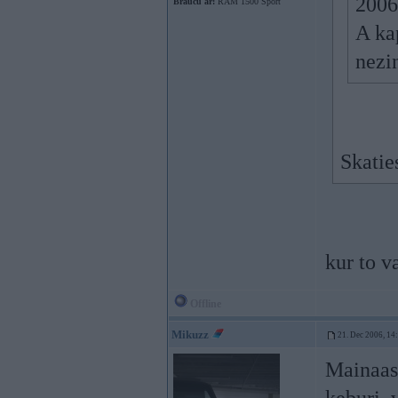
2006
Braucu ar:
RAM 1500 Sport
A ka
nezi
Skatie
kur to v
Offline
Mikuzz
21. Dec 2006, 14
Mainaas 