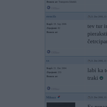
Braucu ar:
Transporta līdzekli
Offline
stencilz
21. Dec 2006, 13
Kopš:
19. Sep 2006
tev tur 
Ziņojumi:
82
pierakst
Braucu ar:
četrcipar
Offline
xx
21. Dec 2006, 13
Kopš:
21. Dec 2004
labi ka t
Ziņojumi:
255
traki
Braucu ar:
Offline
Mikuzz
21. Dec 2006, 13
Es runaa