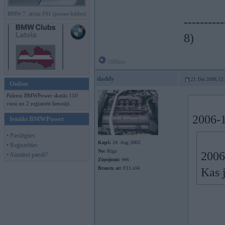
BMW 7. sērija F01 (preses bildes)
----------
8)
Offline
daddy
21. Dec 2006, 12
Online
Pašreiz BMWPower skatās 110
viesi un 2 reģistrēti lietotāji.
2006-1
Ienākt BMWPower
• Pieslēgties
Kopš:
24. Aug 2003
• Reģistrēties
No:
Rīga
2006
• Aizmirsi paroli?
Ziņojumi:
446
Braucu ar:
F11.e34
Kas 