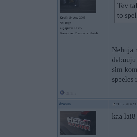
Tev ta
to spel
Kopš:
19. Aug 2005
No:
Rīga
Ziņojumi:
41385
Braucu ar:
Transporta līdzekli
Nehuja n
dabuuju 
sim komp
speeles 
Offline
dzosua
21. Dec 2006, 13
kaa lai8