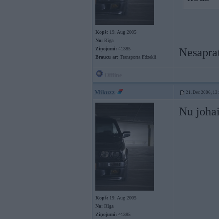
Kopš:
19. Aug 2005
No:
Rīga
Ziņojumi:
41385
Nesapr
Braucu ar:
Transporta līdzekli
Offline
Mikuzz
21. Dec 2006, 13
Nu johai
Kopš:
19. Aug 2005
No:
Rīga
Ziņojumi:
41385