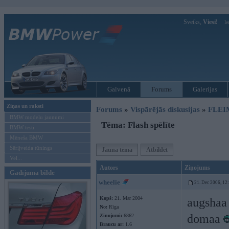
Sveiks,
Viesi!
Ie
Galvenā
Forums
Galerijas
Ziņas un raksti
Forums
»
Vispārējās diskusijas
»
FLEI
BMW modeļu jaunumi
Tēma: Flash spēlīte
BMW testi
Mēneša BMW
Sērijveida tūnings
Jauna tēma
Atbildēt
Vel...
Autors
Ziņojums
Gadījuma bilde
wheelie
21. Dec 2006, 12
Kopš:
21. Mar 2004
augshaa 
No:
Rīga
domaa
Ziņojumi:
6862
Braucu ar:
1.6