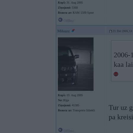
Kopš:
31. Aug 2005
Ziņojumi:
5368
Braucu ar:
RAM 1500 Sport
Offline
Mikuzz
21. Dec 2006, 13
2006-1
kaa la
Kopš:
19. Aug 2005
No:
Rīga
Ziņojumi:
41385
Tur uz g
Braucu ar:
Transporta līdzekli
pa kreis
Offline