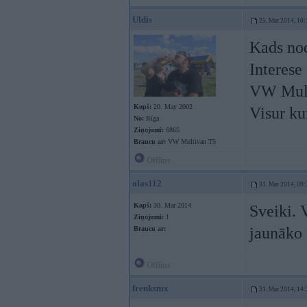
Uldis
25. Mar 2014, 10:
Kads nod
Interese
VW Mult
Kopš:
20. May 2002
Visur ku
No:
Rīga
Ziņojumi:
6865
Braucu ar:
VW Multivan T5
Offline
olas112
31. Mar 2014, 09:
Kopš:
30. Mar 2014
Sveiki. 
Ziņojumi:
1
jaunāko 
Braucu ar:
Offline
frenksmx
31. Mar 2014, 14: