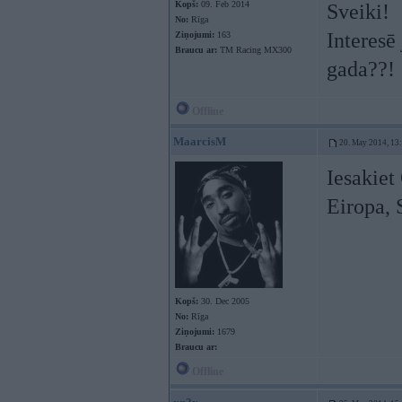
Kopš:
09. Feb 2014
Sveiki!
No:
Rīga
Interesē
Ziņojumi:
163
Braucu ar:
TM Racing MX300
gada??!
Offline
MaarcisM
20. May 2014, 13
Iesakiet
Eiropa, 
Kopš:
30. Dec 2005
No:
Rīga
Ziņojumi:
1679
Braucu ar:
Offline