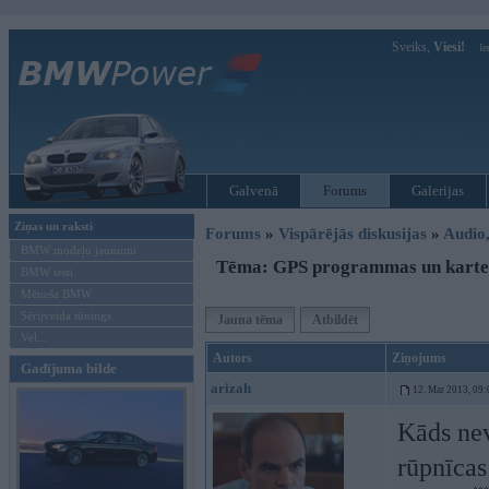
Sveiks,
Viesi!
Ie
Galvenā
Forums
Galerijas
Ziņas un raksti
Forums
»
Vispārējās diskusijas
»
Audio,
BMW modeļu jaunumi
Tēma: GPS programmas un karte
BMW testi
Mēneša BMW
Sērijveida tūnings
Jauna tēma
Atbildēt
Vel...
Autors
Ziņojums
Gadījuma bilde
arizah
12. Mar 2013, 09:
Kāds nev
rūpnīcas