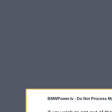
BMWPower.lv -
Do Not Process My