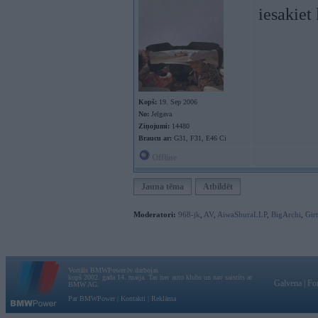
iesakiet
Kopš:
19. Sep 2006
No:
Jelgava
Ziņojumi:
14480
Braucu ar:
G31, F31, E46 Ci
Offline
Jauna tēma
Atbildēt
Moderatori:
968-jk
,
AV
,
AiwaShuraLLP
,
BigArchi
,
Gir
Vortāls BMWPower.lv darbojas
kopš 2002. gada 14. maija. Tas nav auto klubs un nav saistīts ar
Galvena
|
Fo
BMW AG.
Par BMWPower
|
Kontakti
|
Reklāma