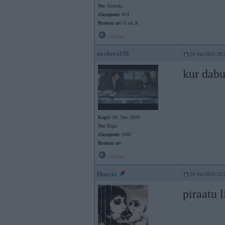
No:
Jūrmala
Ziņojumi:
424
Braucu ar:
G un X
Offline
archers330
14. Jun 2014, 20:
kur dabu
Kopš:
06. Dec 2009
No:
Rīga
Ziņojumi:
1002
Braucu ar:
Offline
Harcix
14. Jun 2014, 21:
piraatu l