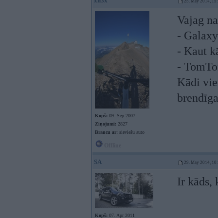
xn3x
25. May 2014, 15
Vajag na
- Galaxy
- Kaut k
- TomTom
Kādi vie
brendīg
Kopš:
09. Sep 2007
Ziņojumi:
2827
Braucu ar:
sieviešu auto
Offline
SA
29. May 2014, 10
Ir kāds,
Kopš:
07. Apr 2011