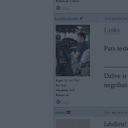
Braucu ar:
Cadillac
Offline
kamikadzemk
10. Sep 2014, 18:
Links
Pats tes
----------
Dzīve ir 
Kopš:
18. Apr 2006
negribas
No:
Rīga
Ziņojumi:
3436
Braucu ar:
Offline
defekc
21. May 2015, 14
labdien!