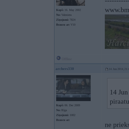
----------
www.bm
Kopš:
16. May 2002
No:
Valmiera
Ziņojumi:
7824
Braucu ar:
V10
Offline
archers330
14. Jun 2014, 21:
14 Jun
piraatu
Kopš:
06. Dec 2009
No:
Rīga
Ziņojumi:
1002
Braucu ar:
ne priek