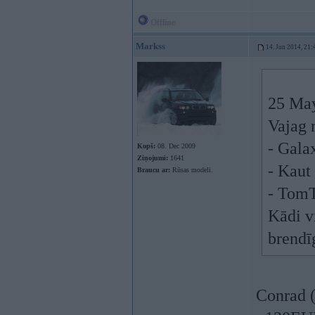
Offline
Markss
14. Jun 2014, 21:
25 May
Vajag n
- Galax
Kopš:
08. Dec 2009
Ziņojumi:
1641
- Kaut
Braucu ar:
Rūsas modeli.
- TomT
Kādi vi
brendī
Conrad (