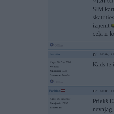
~120EUR
SIM kart
skatotie
izņemt
ceļā ir k
Offline
Juanito
11. Jul 2014, 19:
Kopš:
08. Sep 2006
Kāds te
No:
Rīga
Ziņojumi:
1278
Braucu ar:
benzīnu
Offline
Fashion
11. Jul 2014, 19:
Kopš:
06. Jun 2007
Priekš E
Ziņojumi:
15052
nevajag,
Braucu ar: