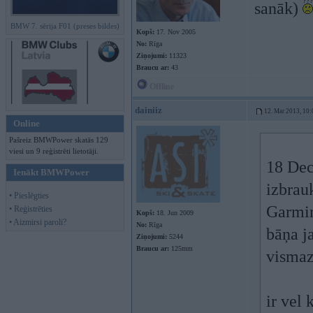
sanāk)
BMW 7. sērija F01 (preses bildes)
Kopš:
17. Nov 2005
No:
Rīga
Ziņojumi:
11323
Braucu ar:
43
Offline
dainiiz
12. Mar 2013, 10:
Online
Pašreiz BMWPower skatās 129
viesi un 9 reģistrēti lietotāji.
18 Dec
Ienākt BMWPower
izbrauk
• Pieslēgties
Garmin 
• Reģistrēties
Kopš:
18. Jun 2009
• Aizmirsi paroli?
No:
Rīga
bāņa j
Ziņojumi:
5244
Braucu ar:
125mm
visma
ir vel