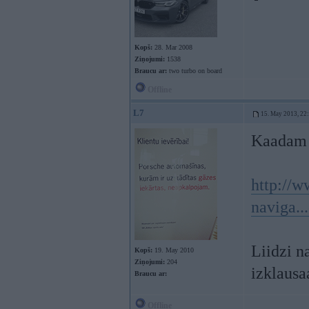
Kopš:
28. Mar 2008
Ziņojumi:
1538
Braucu ar:
two turbo on board
Offline
L7
15. May 2013, 22
Kaadam 
http://
naviga..
Liidzi n
Kopš:
19. May 2010
Ziņojumi:
204
izklausa
Braucu ar:
Offline