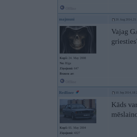
Offline
majmuni
20. Aug 2014, 21
Vajag GA
griestie
Kopš:
24. May 2008
No:
Rīga
Ziņojumi:
647
Braucu ar:
Offline
Redliner
10. Sep 2014, 18:
Kāds va
mēslain
Kopš:
05. May 2004
Ziņojumi:
4327