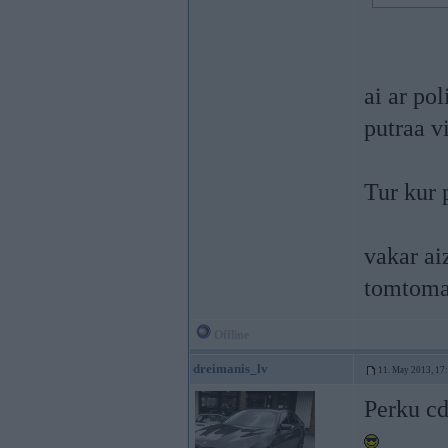
ai ar pol
putraa v
Tur kur p
vakar ai
tomtomaa
Offline
dreimanis_lv
11. May 2013, 17
Perku cd