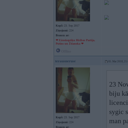
Kopš:
23. Sep 2017
Ziņojumi:
224
Braucu ar:
❤ Eiroskeptiķu Rīcības Partija,
Putins un Ždanoka ❤
Offline
terausneruse
05. Mar 2018, 21
23 Nov
biju k
licenci
sygic 
Kopš:
23. Sep 2017
man pat
Ziņojumi:
224
Braucu ar: