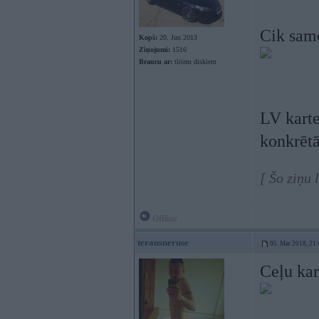
Cik sam
Kopš:
20. Jun 2013
Ziņojumi:
1516
Braucu ar:
tīriem diskiem
LV karte
konkrēt
[ Šo ziņu
Offline
terausneruse
05. Mar 2018, 21
Ceļu kar