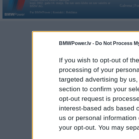
kopš 2002. gada 14. maija. Tas nav auto klubs un nav saistīts ar
Galvena
|
Fo
BMW AG.
Par BMWPower
|
Kontakti
|
Reklāma
BMWPower.lv -
Do Not Process My
If you wish to opt-out of the
processing of your personal
targeted advertising by us
section to confirm your sel
opt-out request is proces
interest-based ads based o
us or personal information d
your opt-out. You may separ
disclosure of your personal