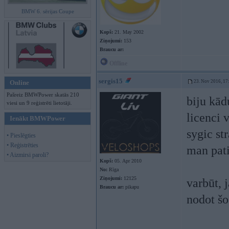
BMW 6. sērijas Coupe
Kopš:
21. May 2002
Ziņojumi:
153
Braucu ar:
Offline
sergis15
Online
23. Nov 2016, 17
Pašreiz BMWPower skatās 210
biju kād
viesi un 9 reģistrēti lietotāji.
licenci 
Ienākt BMWPower
sygic st
• Pieslēgties
• Reģistrēties
man pati
• Aizmirsi paroli?
Kopš:
05. Apr 2010
No:
Rīga
Ziņojumi:
12125
varbūt, 
Braucu ar:
pikapu
nodot šo