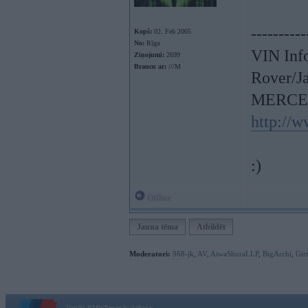
----------
Kopš:
02. Feb 2005
No:
Rīga
VIN Inf
Ziņojumi:
2699
Braucu ar:
///M
Rover/J
MERCE
http://
:)
Offline
Jauna tēma
Atbildēt
Moderatori:
968-jk
,
AV
,
AiwaShuraLLP
,
BigArchi
,
Gir
Vortāls BMWPower.lv darbojas