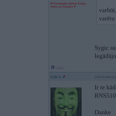
❤ Eiroskeptiķu Rīcības Partija,
Putins un Ždanoka ❤
varbūt
varētu
Sygic su
Iegādājo
Offline
JURCX
29. Oct 2020, 11:
Ir te kā
RNS51
Danke