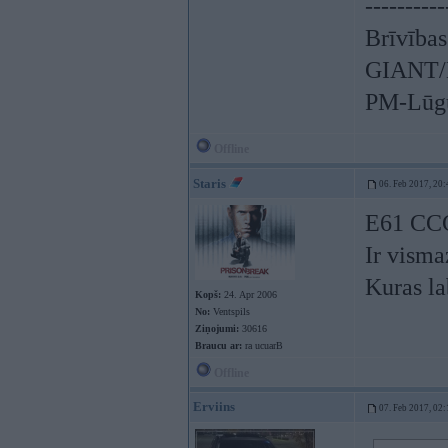
----------
Brīvības
GIANT/L
PM-Lūgu
Offline
Staris
06. Feb 2017, 20:
E61 CC
Ir visma
Kuras la
Kopš:
24. Apr 2006
No:
Ventspils
Ziņojumi:
30616
Braucu ar:
ra ucuarB
Offline
Erviins
07. Feb 2017, 02: