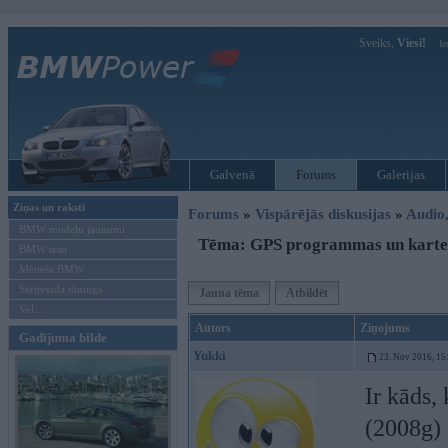
Sveiks,
Viesi!
Ie
Galvenā
Forums
Galerijas
Ziņas un raksti
Forums
»
Vispārējās diskusijas
»
Audio,
BMW modeļu jaunumi
Tēma: GPS programmas un karte
BMW testi
Mēneša BMW
Sērijveida tūnings
Jauna tēma
Atbildēt
Vel...
Autors
Ziņojums
Gadījuma bilde
Yukki
23. Nov 2016, 15
Ir kāds,
(2008g) 