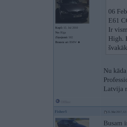
06 Feb
E61 
Ir vis
Kopš:
15. Jul 2010
No:
Rīga
High. 
Ziņojumi:
502
Braucu ar:
BMW ☻
švakāk
Nu kāda 
Professio
Latvija 
Offline
FisherS
25. Mar 2017, 12
Busam ir