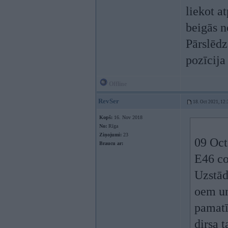
liekot a
beigās n
Pārslēdz
pozīcija
Offline
RevSer
18. Oct 2021, 12:
Kopš:
16. Nov 2018
No:
Rīga
Ziņojumi:
23
09 Oct
Braucu ar:
E46 co
Uzstād
oem un
pamatī
dirsa 