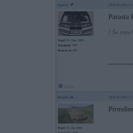
Sancix
09. Oct 2021, 21:
Parasta 
[ Šo ziņu 
Kopš:
03. May 2008
Ziņojumi:
7067
Braucu ar:
e36
----------
Offline
hasans
09. Oct 2021, 21:
Pirmdien
Kopš:
04. Apr 2004
Ziņojumi:
7699