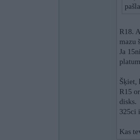
pašla
R18. A
mazu š
Ja 15n
platum
Šķiet, 
R15 or
disks.
325ci 
Kas te