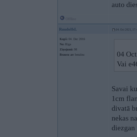
auto die
Offline
RuudolfsL
04. Oct 2021, 17:
Kopš:
04. Dec 2016
No:
Rīga
Ziņojumi:
98
04 Oct
Braucu ar:
benzīnu
Vai e4
Savai ku
1cm flan
divatā b
nekas na
diezgan