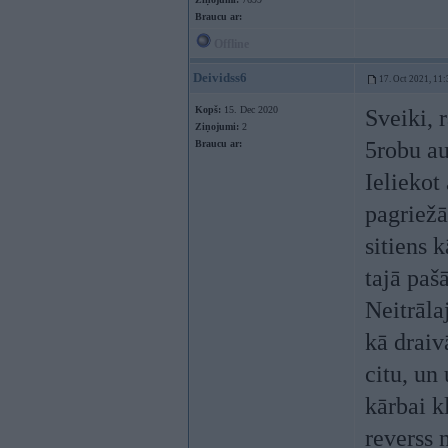
Braucu ar:
Offline
Deividss6
17. Oct 2021, 11:
Kopš:
15. Dec 2020
Sveiki, 
Ziņojumi:
2
5robu au
Braucu ar:
Ieliekot 
pagriežā
sitiens 
tajā paš
Neitrāla
kā draiv
citu, un
kārbai k
reverss n