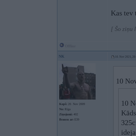
Kas tev 
[ Šo ziņu
Offline
NK
10. Nov 2021, 20
10 Nov
10 N
Kopš:
20. Nov 2009
No:
Rīga
Kāds 
Ziņojumi:
402
Braucu ar:
E39
325ci
ideja