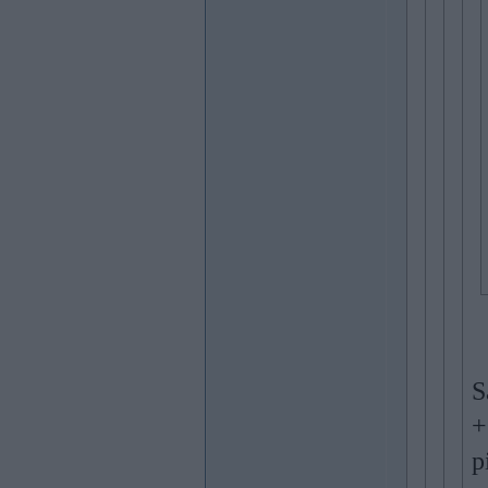
S
+
p