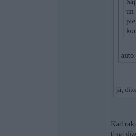
Sap
un 
pie
kom
auto 
jā, dīz
Kad raku
tikai d