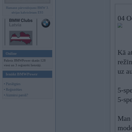
Hamann pārveidojumi BMW 3.
sērijas kabrioletam E93
04 O
Kā a
Online
režī
Pašreiz BMWPower skatās 128
viesi un 3 reģistrēti lietotāji.
uz au
Ienākt BMWPower
• Pieslēgties
5-sp
• Reģistrēties
• Aizmirsi paroli?
5-sp
Man o
modeļ