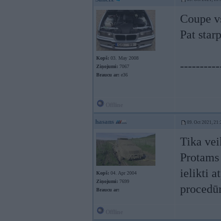
Coupe vs
Pat starp
Kopš:
03. May 2008
----------
Ziņojumi:
7067
Braucu ar:
e36
Offline
hasans
09. Oct 2021, 21:
Tika vei
Protams 
ielikti 
Kopš:
04. Apr 2004
Ziņojumi:
7699
procedūr
Braucu ar:
Offline