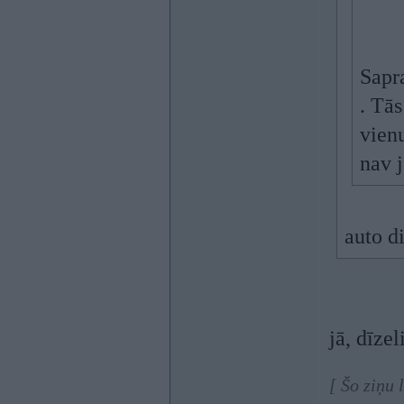
Sapra
. Tās
vienu
nav j
auto di
jā, dīzel
[ Šo ziņu 