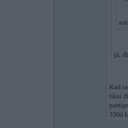
aut
jā, d
Kad ra
tikai 
pastip
330d k