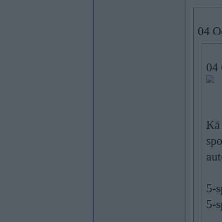
04 O
04 
Kā 
spo
aut
5-
5-