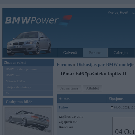
Sveiks,
Viesi!
Ie
Galvenā
Forums
Galerijas
Ziņas un raksti
Forums
»
Diskusijas par BMW modeļi
BMW modeļu jaunumi
Tēma: E46 īpašnieku topiks II
BMW testi
Mēneša BMW
Sērijveida tūnings
Jauna tēma
Atbildēt
Vel...
Autors
Ziņojums
Gadījuma bilde
Tuloo
04. Oct 2021, 12:
Kopš:
08. Jan 2019
Ziņojumi:
164
Braucu ar:
04 Oct