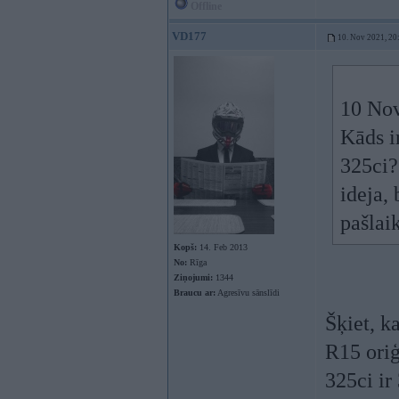
Offline
VD177
10. Nov 2021, 20
10 Nov
Kāds i
325ci?
ideja,
pašlaik
Kopš:
14. Feb 2013
No:
Rīga
Ziņojumi:
1344
Braucu ar:
Agresīvu sānslīdi
Šķiet, k
R15 oriģ
325ci i