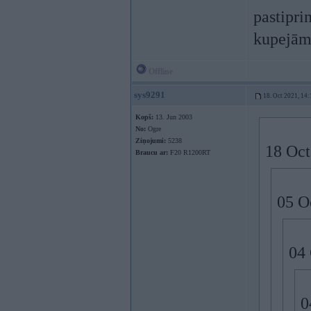
pastipri
kupejām
Offline
sys9291
18. Oct 2021, 14:
Kopš:
13. Jun 2003
No:
Ogre
Ziņojumi:
5238
18 Oct
Braucu ar:
F20 R1200RT
05 O
04 
0