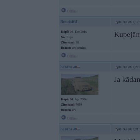
Offline
RuudolfsL
08. Oct 2021, 17:
Kopš:
04. Dec 2016
Kupejām 
No:
Rīga
Ziņojumi:
98
Braucu ar:
benzīnu
Offline
hasans
08. Oct 2021, 20:
Ja kādam
Kopš:
04. Apr 2004
Ziņojumi:
7699
Braucu ar:
Offline
hasans
08. Oct 2021, 21: