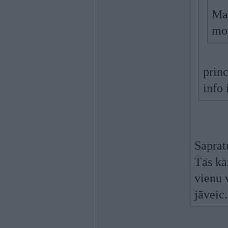
Man
mod
princ
info 
Sapratu
Tās kā
vienu 
jāveic.