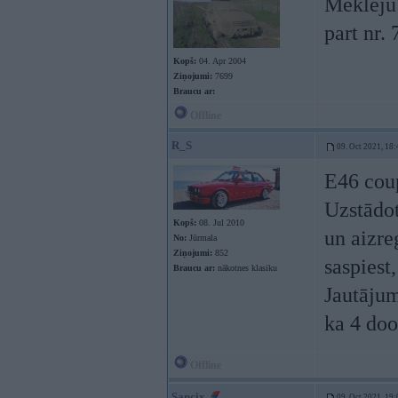
Meklēju 
part nr.
Kopš:
04. Apr 2004
Ziņojumi:
7699
Braucu ar:
Offline
R_S
09. Oct 2021, 18:
E46 cou
Uzstādot
Kopš:
08. Jul 2010
un aizre
No:
Jūrmala
Ziņojumi:
852
saspiest
Braucu ar:
nākotnes klasiku
Jautājum
ka 4 doo
Offline
Sancix
09. Oct 2021, 19: