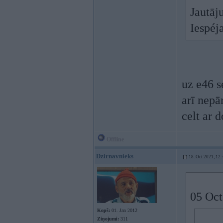
Jautāj
Iespéj
uz e46 s
arī nepār
celt ar 
Offline
Dzirnavnieks
18. Oct 2021, 12:
05 Oct
Kopš:
01. Jan 2012
Ziņojumi:
311