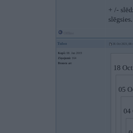
+ /- slē
slēgsies.
Offline
Tuloo
28. Oct 2021, 08:
Kopš:
08. Jan 2019
Ziņojumi:
164
Braucu ar:
18 Oct
05 O
04 
0