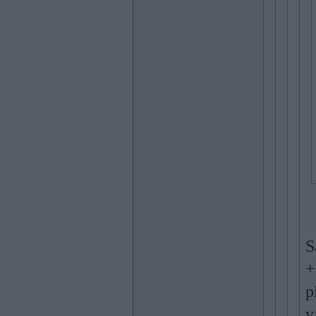
S
+
p
v