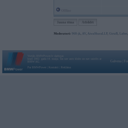
Offline
Jauna tēma
Atbildēt
Moderatori:
968-jk
,
AV
,
AiwaShuraLLP
,
GirtzB
,
Lafter
Vortāls BMWPower.lv darbojas
kopš 2002. gada 14. maija. Tas nav auto klubs un nav saistīts ar
Galvena
|
Fo
BMW AG.
Par BMWPower
|
Kontakti
|
Reklāma