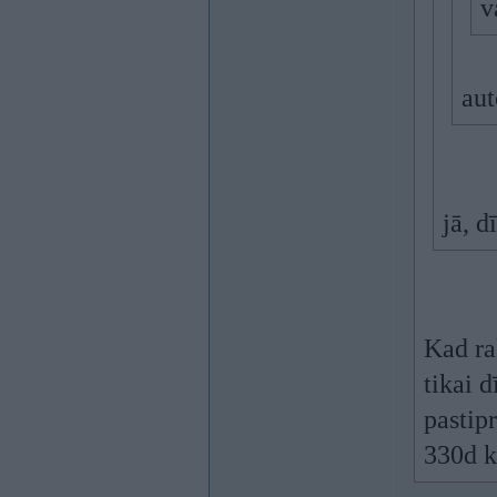
v
aut
jā, d
Kad ra
tikai 
pastip
330d k