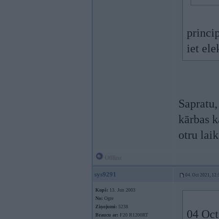
princi
iet ele
Sapratu, 
kārbas k
otru lai
Offline
sys9291
04. Oct 2021, 12:
Kopš:
13. Jun 2003
No:
Ogre
Ziņojumi:
5238
04 Oct
Braucu ar:
F20 R1200RT