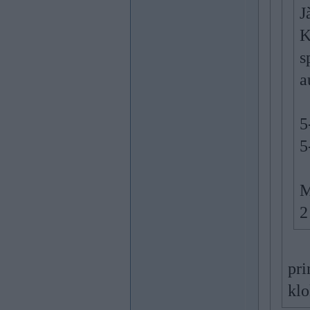
J
K
s
a
5
5
M
2
pri
klo