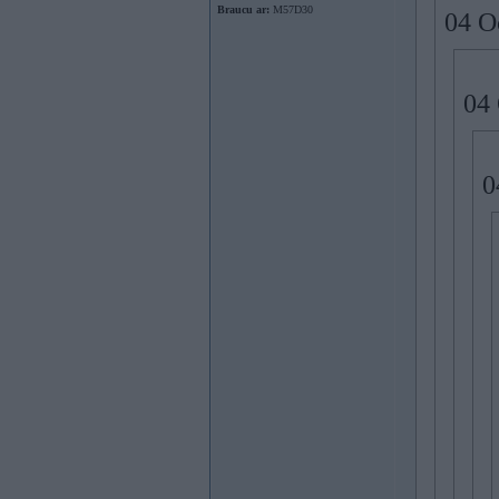
Braucu ar:
M57D30
04 O
04 
0