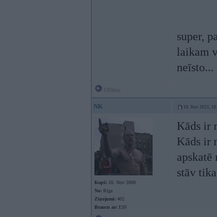
super, pa
laikam v
neīsto...
Offline
NK
10. Nov 2021, 18
Kāds ir 
Kāds ir 
apskatē 
stāv tika
Kopš:
20. Nov 2009
No:
Rīga
Ziņojumi:
402
Braucu ar:
E39