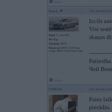
Offline
Tune-L
13. Feb 2023, 14:34
Izcils au
Visi test
Kopš:
12. Jun 2002
skaņas di
No:
Rīga
Ziņojumi:
20578
Braucu ar:
BMW 4 F36 Gran
Coupe, BMW 4 G26 Gran Coupe
-----------
Patiesība
Чей Вен
Offline
VVRECK
13. Feb 2023, 15:20
Paies lai
pierādās.