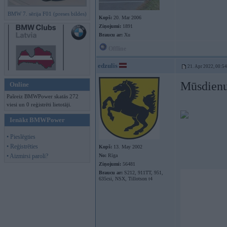
BMW 7. sērija F01 (preses bildes)
Kopš:
20. Mar 2006
Ziņojumi:
1891
Braucu ar:
Xu
Offline
edzulis
21. Apr 2022, 00:54
Mūsdienu
Online
Pašreiz BMWPower skatās 272
viesi un 0 reģistrēti lietotāji.
Ienākt BMWPower
• Pieslēgties
• Reģistrēties
Kopš:
13. May 2002
• Aizmirsi paroli?
No:
Rīga
Ziņojumi:
56481
Braucu ar:
S212, 911TT, 951,
635csi, NSX, Tillotson t4