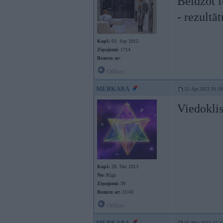
Beidzot f
- rezultāt
Kopš:
03. Sep 2015
Ziņojumi:
1714
Braucu ar:
Offline
MERKABA
22. Apr 2022, 01:58
Viedokli
Kopš:
28. Dec 2013
No:
Rīga
Ziņojumi:
39
Braucu ar:
21/43
Offline
MERKABA