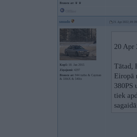
Braucu ar:
♛ ♛
Offline
smudo
21. Apr 2022, 09:39
20 Apr 
Tātad, 
Kopš:
18. Jan 2015
Ziņojumi:
4297
Eiropā 
Braucu ar:
944 turbo & Cayman
& 330iX & 540ix
380PS u
tiek ap
sagaidā