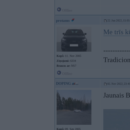
Offline
protams
22. Jun 2022, 15:05
Me trīs k
-----------
Kopš:
11. Nov 2005
Tradicionā
Ziņojumi:
6334
Braucu ar:
NS7
Offline
DOPING
05. Nov 2022, 23:4
Jaunais
Kopš:
09. Sep 2005