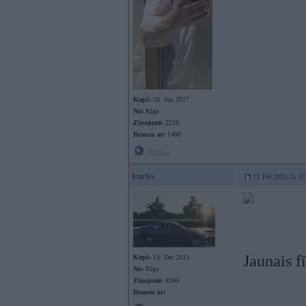
Kopš:
26. Jun 2017
No:
Rīga
Ziņojumi:
2210
Braucu ar:
1488
Offline
kurlis
13. Feb 2023, 15:37
Jaunais f
Kopš:
19. Dec 2011
No:
Rīga
Ziņojumi:
4246
Braucu ar: