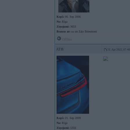
Kopš:
06. Sep 2006
No:
Rīga
Ziņojumi:
3653
Braucu ar:
ᴑᴑ un Zaļo Briesmoni
Offline
ATB
21. Apr 2022, 07:40
Kopš:
21. Sep 2009
No:
Rīga
Ziņojumi:
5356