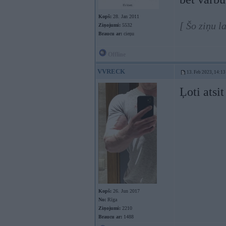
Kopš:
28. Jan 2011
[ Šo ziņu l
Ziņojumi:
5532
Braucu ar:
cieņu
Offline
VVRECK
13. Feb 2023, 14:13
Ļoti atsi
Kopš:
26. Jun 2017
No:
Rīga
Ziņojumi:
2210
Braucu ar:
1488