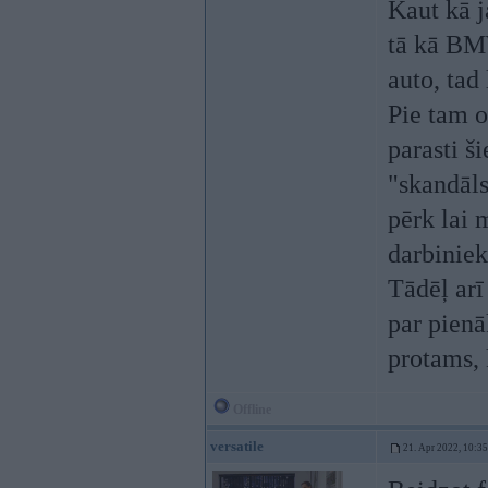
Kaut kā j
tā kā BM
auto, tad 
Pie tam o
parasti š
"skandāls
pērk lai 
darbiniek
Tādēļ arī
par pienā
protams, 
Offline
versatile
21. Apr 2022, 10:35