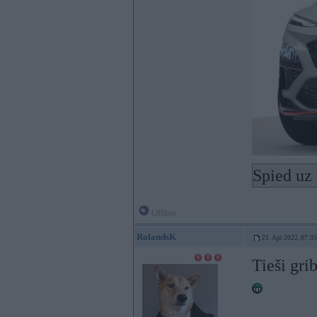
Spied uz 
Offline
RolandsK
21. Apr 2022, 07:35
Tieši gri