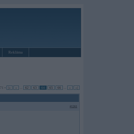
Reklāma
 71 •
|«
«
...
62
63
64
65
66
...
»
»|
#1261