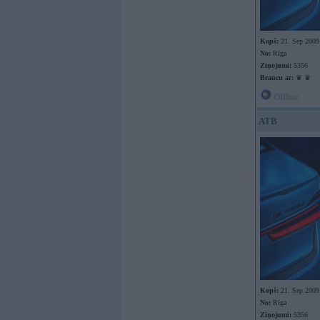
Kopš:
21. Sep 2009
No:
Rīga
Ziņojumi:
5356
Braucu ar:
♛ ♛
Offline
ATB
Kopš:
21. Sep 2009
No:
Rīga
Ziņojumi:
5356