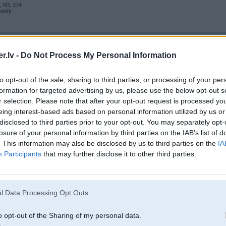
 M5, E34
ootik
08. Nov 2021, 09:47
.lv -
Do Not Process My Personal Information
Jauns X super duper hibrīds
Te divi video
to opt-out of the sale, sharing to third parties, or processing of your per
formation for targeted advertising by us, please use the below opt-out s
r selection. Please note that after your opt-out request is processed y
eing interest-based ads based on personal information utilized by us or
disclosed to third parties prior to your opt-out. You may separately opt-
losure of your personal information by third parties on the IAB’s list of
. This information may also be disclosed by us to third parties on the
IA
Participants
that may further disclose it to other third parties.
04. Jan 2022, 14:29
l Data Processing Opt Outs
https://youtu.be/OXl4P0GPmN4
o opt-out of the Sharing of my personal data.
https://youtu.be/LUOxi3J89Hk