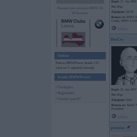
Kopš:
12. Jun 2002
No:
Rīga
Hamann pārveidojumi BMW Z4
Ziņojumi:
20578
M Roadster
Braucu ar:
BMW 4 
Coupe, BMW 4 G26
Offline
DeeCee
Online
Pašreiz BMWPower skatās 135
viesi un 5 reģistrēti lietotāji.
Ienākt BMWPower
• Pieslēgties
Kopš:
29. Jun 2007
• Reģistrēties
No:
Rīga
• Aizmirsi paroli?
Ziņojumi:
9264
Braucu ar:
Tenere 7
Procaliber
Offline
protams