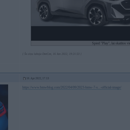
Spied "Play", lai skatītos v
[ Šo ziņu laboja DeeCee, 16 Jan 2022, 19:21:53 ]
10. Apr 2022, 17:13
https://www.bmwblog.com/2022/04/09/2023-bmw-7-s...-official-image/