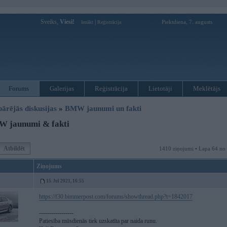
Sveiks,
Viesi!
|
Piektdiena, 7. augusts
Ienākt
Reģistrācija
Forums
Galerijas
Reģistrācija
Lietotāji
Meklētājs
pārējās diskusijas
»
BMW jaunumi un fakti
 jaunumi & fakti
Atbildēt
1410 ziņojumi • Lapa 64 no
Ziņojums
15. Jul 2021, 16:55
https://f30.bimmerpost.com/forums/showthread.php?t=1842017
-----------------
Patiesība mūsdienās tiek uzskatīta par naida runu.