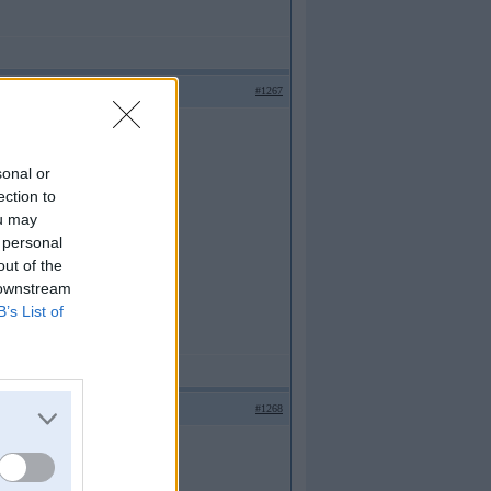
#1267
sonal or
ection to
ou may
 personal
out of the
 downstream
B’s List of
#1268