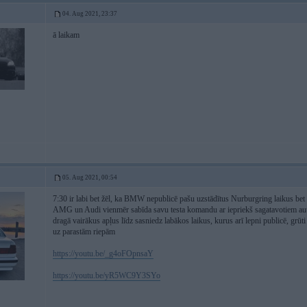
04. Aug 2021, 23:37
ā laikam
05. Aug 2021, 00:54
7:30 ir labi bet žēl, ka BMW nepublicē pašu uzstādītus Nurburgring laikus bet g
AMG un Audi vienmēr sabīda savu testa komandu ar iepriekš sagatavotiem auto 
dragā vairākus apļus līdz sasniedz labākos laikus, kurus arī lepni publicē, gr
uz parastām riepām
https://youtu.be/_g4oFOpnsaY
https://youtu.be/yR5WC9Y3SYo