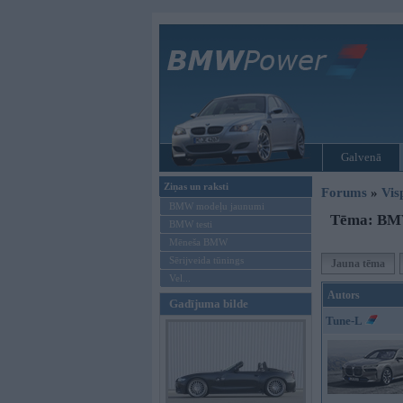
Galvenā
Ziņas un raksti
Forums
»
Vis
BMW modeļu jaunumi
Tēma: BMW
BMW testi
Mēneša BMW
Sērijveida tūnings
Jauna tēma
Vel...
Autors
Gadījuma bilde
Tune-L