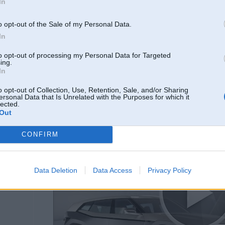
In
-----------------
Patiesība mūsdienās tiek uzskatīta par naida runu.
o opt-out of the Sale of my Personal Data.
Чей Венесуэла?
In
F36 Gran
 Gran Coupe
to opt-out of processing my Personal Data for Targeted
ing.
In
16. Jan 2022, 19:21
o opt-out of Collection, Use, Retention, Sale, and/or Sharing
Original BMW X5 Designer ROASTS The BMW XM!!
ersonal Data that Is Unrelated with the Purposes for which it
lected.
Out
CONFIRM
Data Deletion
Data Access
Privacy Policy
00 un