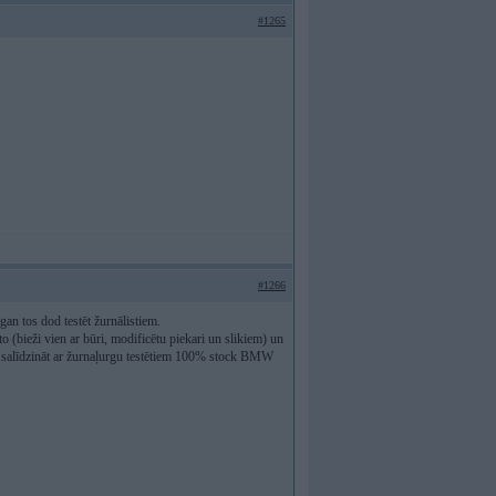
#1265
#1266
an tos dod testēt žurnālistiem.
(bieži vien ar būri, modificētu piekari un slikiem) un
ūti salīdzināt ar žurnaļurgu testētiem 100% stock BMW