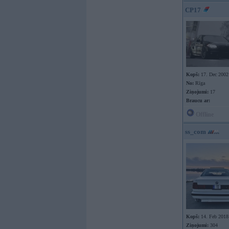
CP17
Kopš:
17. Dec 2002
No:
Rīga
Ziņojumi:
17
Braucu ar:
Offline
ss_com
Kopš:
14. Feb 2018
Ziņojumi:
304