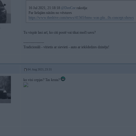
16 Jul 2021, 21:18:18
@DeeCee
rakstīja:
Par lielajām nāsīm no vēstures
https://www.thedrive.com/news/41565/bmw-was-plo...0s-concept-shows
5
Tu vispār lasi arī, ko citi postē vai tikai močī savu?
-----------------
Tradicionāli - vīrietis ar sievieti - auto ar iekšdedzes dzinēju!
04. Aug 2021, 23:31
ko visi cepjas? Tas kruta?