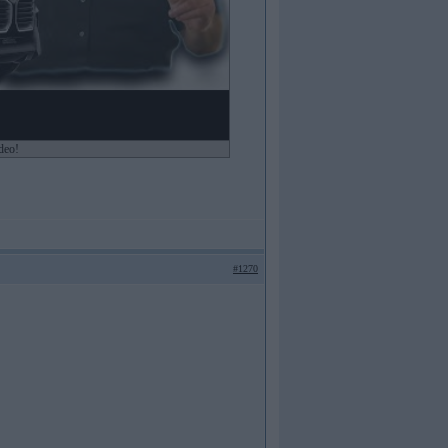
ideo!
#1270