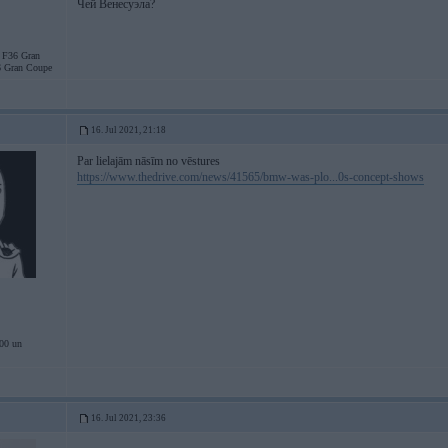
Чей Венесуэла?
F36 Gran
 Gran Coupe
16. Jul 2021, 21:18
Par lielajām nāsīm no vēstures
https://www.thedrive.com/news/41565/bmw-was-plo...0s-concept-shows
00 un
16. Jul 2021, 23:36