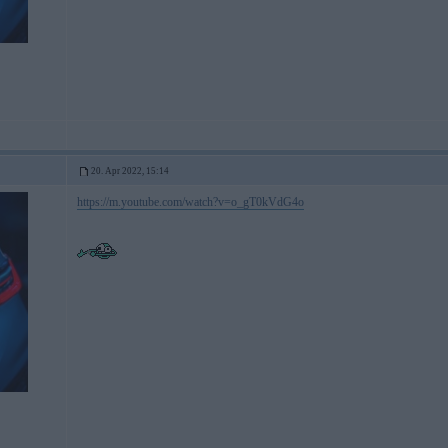
20. Apr 2022, 15:14
https://m.youtube.com/watch?v=o_gT0kVdG4o