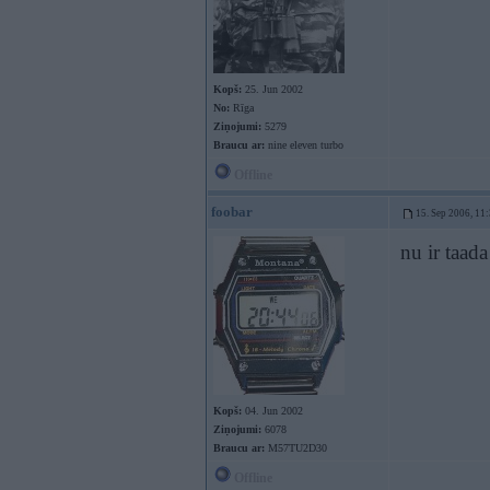
Kopš:
25. Jun 2002
No:
Rīga
Ziņojumi:
5279
Braucu ar:
nine eleven turbo
Offline
foobar
15. Sep 2006, 11
nu ir taada
Kopš:
04. Jun 2002
Ziņojumi:
6078
Braucu ar:
M57TU2D30
Offline