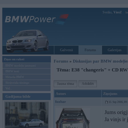
Sveiks,
Viesi!
Ie
Galvenā
Forums
Galerijas
Ziņas un raksti
Forums
»
Diskusijas par BMW modeļi
BMW modeļu jaunumi
Tēma: E38 "changeris" + CD RW 
BMW testi
Mēneša BMW
Sērijveida tūnings
Jauna tēma
Atbildēt
Vel...
Autors
Ziņojums
Gadījuma bilde
foobar
15. Sep 2006, 09
Jums origj
Ja vinjs ir