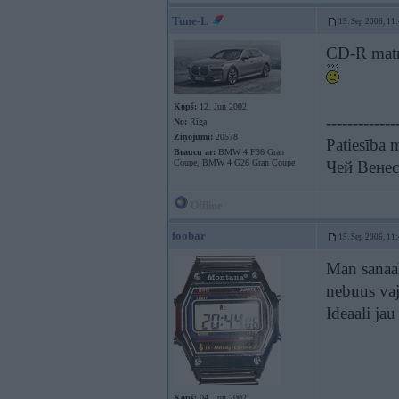
Tune-L
15. Sep 2006, 11
CD-R matri
Kopš:
12. Jun 2002
-------------
No:
Rīga
Ziņojumi:
20578
Patiesība 
Braucu ar:
BMW 4 F36 Gran
Coupe, BMW 4 G26 Gran Coupe
Чей Венес
Offline
foobar
15. Sep 2006, 11
Man sanaa
nebuus vaj
Ideaali ja
Kopš:
04. Jun 2002