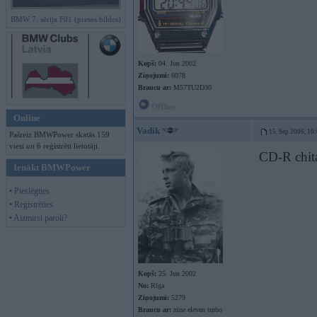
BMW 7. sērija F01 (preses bildes)
Kopš:
04. Jun 2002
Ziņojumi:
6078
Braucu ar:
M57TU2D30
Offline
Online
Vadik
15. Sep 2006, 10
Pašreiz BMWPower skatās 159
viesi un 6 reģistrēti lietotāji.
CD-R chit
Ienākt BMWPower
• Pieslēgties
• Reģistrēties
• Aizmirsi paroli?
Kopš:
25. Jun 2002
No:
Rīga
Ziņojumi:
5279
Braucu ar:
nine eleven turbo