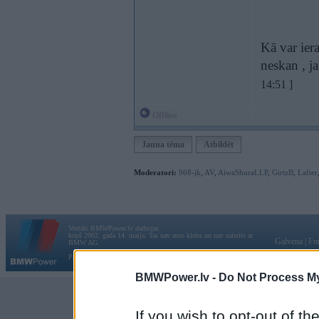
Kā var iera
neskan , ja
14:51 ]
Offline
Jauna tēma
Atbildēt
Moderatori:
968-jk
,
AV
,
AiwaShuraLLP
,
GirtzB
,
Lafter
Vortāls BMWPower.lv darbojas
kopš 2002. gada 14. maija. Tas nav auto klubs un nav saistīts ar
Galvena
|
Fo
BMW AG.
Par BMWPower
|
Kontakti
|
Reklāma
BMWPower.lv -
Do Not Process My
If you wish to opt-out of the