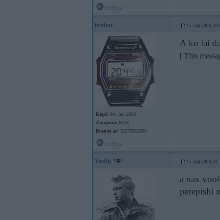
Offline
foobar
15. Sep 2006, 10
A ko lai d
[ This messa
Kopš:
04. Jun 2002
Ziņojumi:
6078
Braucu ar:
M57TU2D30
Offline
Vadik
15. Sep 2006, 11
a nax voo
perepishi 