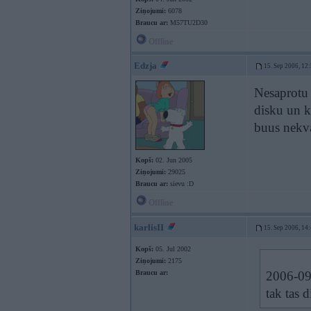
Ziņojumi:
6078
Braucu ar:
M57TU2D30
Offline
Edzja
15. Sep 2006, 12
Nesaprotu
disku un kl
buus nekval
Kopš:
02. Jun 2005
Ziņojumi:
29025
Braucu ar:
sievu :D
Offline
karlisII
15. Sep 2006, 14
Kopš:
05. Jul 2002
Ziņojumi:
2175
Braucu ar:
2006-09
tak tas d