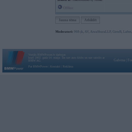
Offline
Jauna tēma
Atbildēt
Moderatori:
968-jk
,
AV
,
AiwaShuraLLP
,
GirtzB
,
Lafter
Vortāls BMWPower.lv darbojas
kopš 2002. gada 14. maija. Tas nav auto klubs un nav saistīts ar
Galvena
|
Fo
BMW AG.
Par BMWPower
|
Kontakti
|
Reklāma