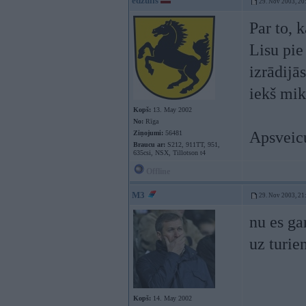
edzulis
29. Nov 2003, 20
Par to, 
Lisu pie
izrādijā
iekš mik
Kopš:
13. May 2002
No:
Rīga
Apsveicu
Ziņojumi:
56481
Braucu ar:
S212, 911TT, 951,
635csi, NSX, Tillotson t4
Offline
M3
29. Nov 2003, 21
nu es ga
uz turie
Kopš:
14. May 2002