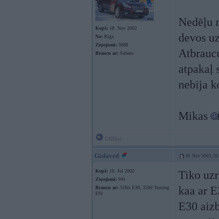
Nedēļu n
Kopš:
18. Nov 2002
devos uz
No:
Rīga
Ziņojumi:
3088
Atbraucu
Braucu ar:
Subaru
atpakaļ 
nebija k
Mikas
Offline
Gislaved
30. Nov 2003, 20
Kopš:
18. Jul 2002
Tiko uz
Ziņojumi:
941
kaa ar E
Braucu ar:
318is E30, 320d Touring
E91
E30 aizb