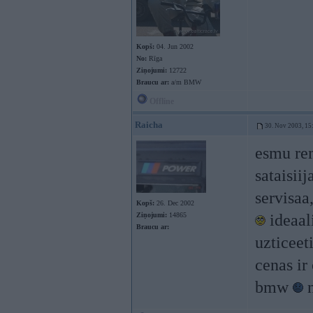
Kopš:
04. Jun 2002
No:
Rīga
Ziņojumi:
12722
Braucu ar:
a/m BMW
Offline
Raicha
30. Nov 2003, 15
esmu rem
sataisiij
servisaa
Kopš:
26. Dec 2002
Ziņojumi:
14865
ideaal
Braucu ar:
uzticeet
cenas ir
bmw
n