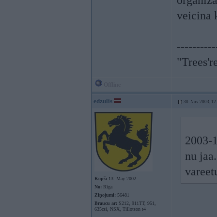
organiza
veicina 
----------
"Trees'r
Offline
edzulis
30. Nov 2003, 12
2003-1
nu jaa
vareetu
Kopš:
13. May 2002
No:
Rīga
Ziņojumi:
56481
Braucu ar:
S212, 911TT, 951,
635csi, NSX, Tillotson t4