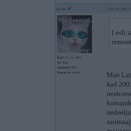
nrcha
30. Nov 2003, 12
I esli
remont
Kopš:
16. Jun 2003
No:
Rīga
Ziņojumi:
2643
Braucu ar:
smaidu
Man Lat
kad 2001
neatcero
komande
nedeelja
sarunaaj