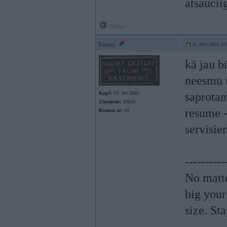
atsauciig
Offline
Yanny
30. Nov 2003, 20
kā jau b
neesmu m
Kopš:
19. Jul 2002
saprotam
Ziņojumi:
18643
resume -
Braucu ar:
18
servisie
----------
No matte
big your
size. St