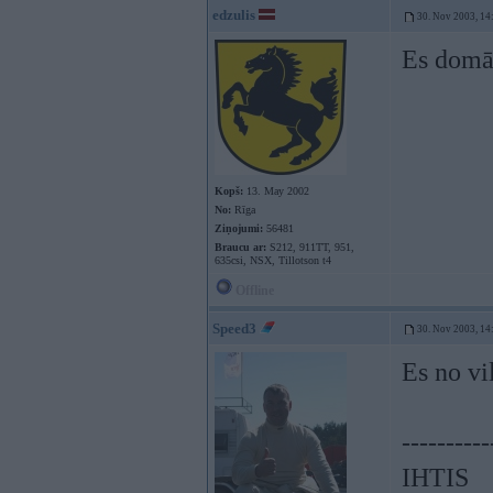
edzulis
30. Nov 2003, 14
Es domā
Kopš:
13. May 2002
No:
Rīga
Ziņojumi:
56481
Braucu ar:
S212, 911TT, 951,
635csi, NSX, Tillotson t4
Offline
Speed3
30. Nov 2003, 14
Es no vi
----------
IHTIS