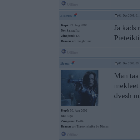
Offline
ansens
01. Dec 2003, 01
Kopš:
22. Aug 2003
Ja kāds 
No:
Salacgrīva
Pieteikt
Ziņojumi:
120
Braucu ar:
Freightliner
Offline
Bron
01. Dec 2003, 09
Man taa 
mekleet 
dvesh ma
Kopš:
30. Aug 2002
No:
Rīga
Ziņojumi:
15204
Braucu ar:
Traktortehniku by Nissan
Offline