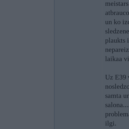
meistars
atbrauco
un ko iz
sledzene
plaukts 
nepareiz
laikaa vi
Uz E39 v
nosledzo
samta un
salona...
problema
ilgi.