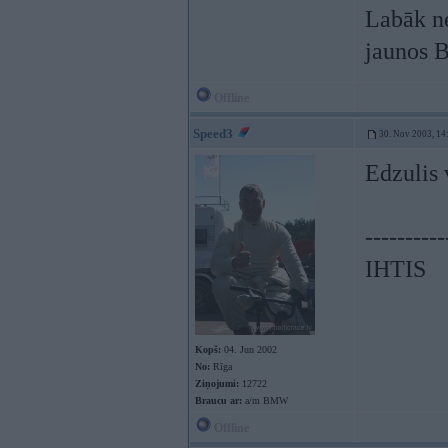
Labāk ne
jaunos B
Offline
Speed3
30. Nov 2003, 14
Edzulis
----------
IHTIS
Kopš:
04. Jun 2002
No:
Rīga
Ziņojumi:
12722
Braucu ar:
a/m BMW
Offline