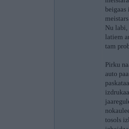
meistara
beigaas 
meistars
Nu labi,
latiem a
tam prob
Pirku n
auto paa
paskataa
izdrukaa
jaaregul
nokaulee
tosols i