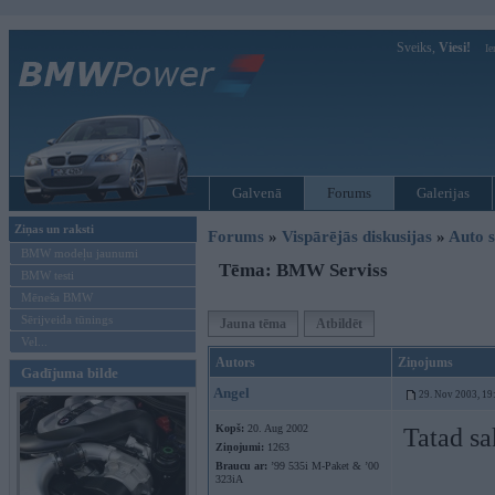
Sveiks,
Viesi!
Ie
Galvenā
Forums
Galerijas
Ziņas un raksti
Forums
»
Vispārējās diskusijas
»
Auto s
BMW modeļu jaunumi
Tēma: BMW Serviss
BMW testi
Mēneša BMW
Sērijveida tūnings
Jauna tēma
Atbildēt
Vel...
Autors
Ziņojums
Gadījuma bilde
Angel
29. Nov 2003, 19
Kopš:
20. Aug 2002
Tatad sa
Ziņojumi:
1263
Braucu ar:
’99 535i M-Paket & ’00
323iA