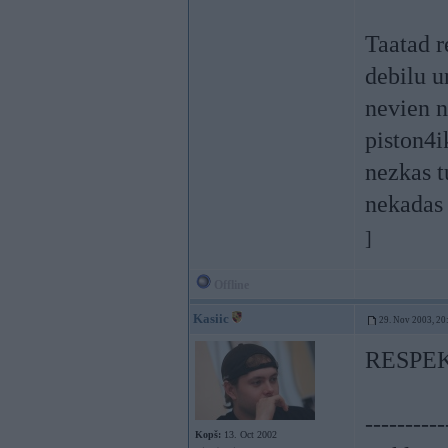
Taatad re
debilu u
nevien n
piston4i
nezkas t
nekadas 
]
Offline
Kasiic
29. Nov 2003, 20
RESPE
----------
Kopš:
13. Oct 2002