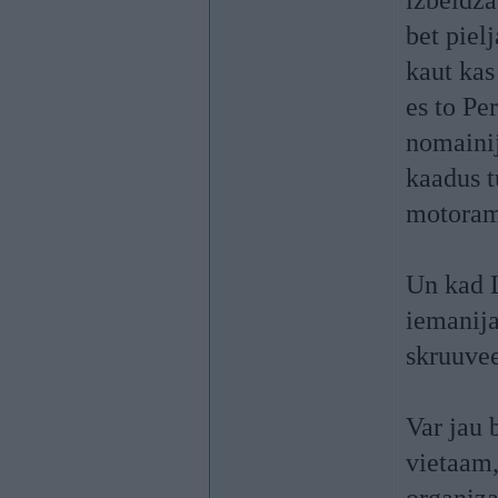
izbeidza
bet piel
kaut kas
es to Pe
nomainij
kaadus t
motoram 
Un kad 
iemanija
skruuvee
Var jau 
vietaam