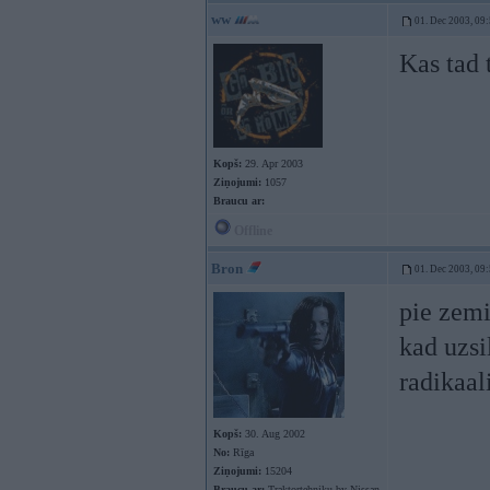
ww
01. Dec 2003, 09
Kas tad 
Kopš:
29. Apr 2003
Ziņojumi:
1057
Braucu ar:
Offline
Bron
01. Dec 2003, 09
pie zemi
kad uzsi
radikaa
Kopš:
30. Aug 2002
No:
Rīga
Ziņojumi:
15204
Braucu ar:
Traktortehniku by Nissan