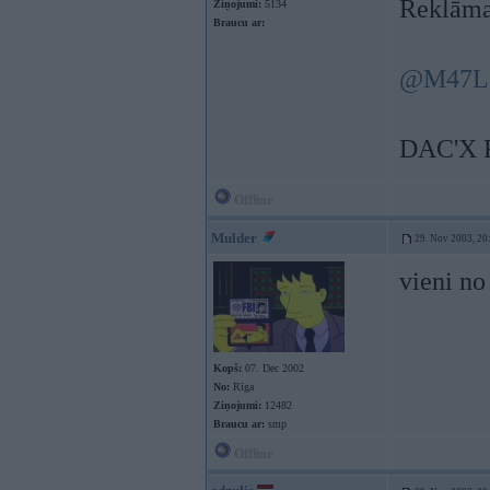
Reklāma
Ziņojumi:
5134
Braucu ar:
@M47L
DAC'X 
Offline
Mulder
29. Nov 2003, 20
vieni no
Kopš:
07. Dec 2002
No:
Rīga
Ziņojumi:
12482
Braucu ar:
smp
Offline