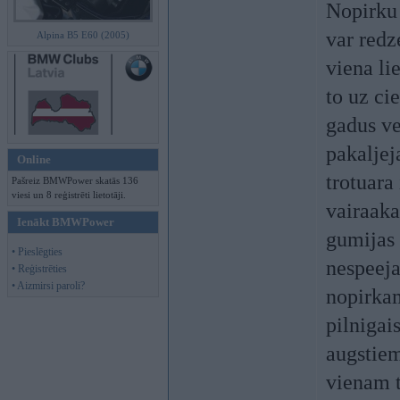
Nopirku 
var redz
Alpina B5 E60 (2005)
viena li
to uz ci
gadus ve
pakaljej
Online
trotuara
Pašreiz BMWPower skatās 136
viesi un 8 reģistrēti lietotāji.
vairaaka
Ienākt BMWPower
gumijas 
• Pieslēgties
nespeeja
• Reģistrēties
• Aizmirsi paroli?
nopirkam
pilnigai
augstiem
vienam t