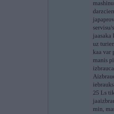
mashinu 
darzciem
japaprov
servisu/
jaasaka 
uz turie
kaa var 
manis pi
izbrauca
Aizbrauc
iebrauks
25 Ls ti
jaaizbra
min, man