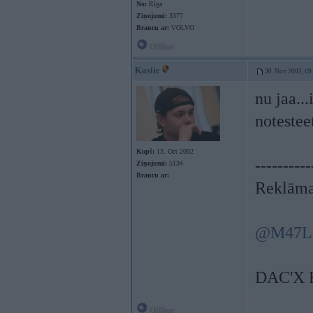
No:
Rīga
Ziņojumi:
3377
Braucu ar:
VOLVO
Offline
Kasiic
30. Nov 2003, 09
nu jaa..
notesteet
Kopš:
13. Oct 2002
----------
Ziņojumi:
5134
Braucu ar:
Reklāma
@M47L
DAC'X 
Offline