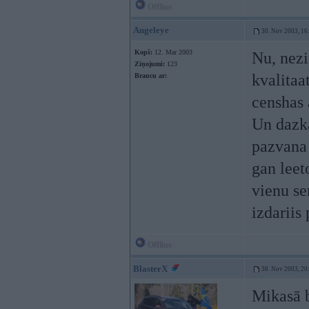
Offline
Angeleye
30. Nov 2003, 16
Kopš:
12. Mar 2003
Nu, nezi
Ziņojumi:
123
kvalitaa
Braucu ar:
censhas 
Un dazka
pazvana 
gan leet
vienu se
izdariis
Offline
BlasterX
30. Nov 2003, 20
Mikasā b