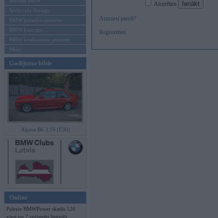
Mēneša BMW
Atcerēties
Sērijveida tūnings
Aizmirsi paroli?
BMW pasaules jaunumi
BMW koncepti
Reģistrēties
BMW konkurentu jaunumi
Moto
Gadījuma bilde
Alpina B6 3.5S (E30)
Online
Pašreiz BMWPower skatās 126
viesi un 7 reģistrēti lietotāji.