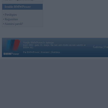
Ienākt BMWPower
• Pieslēgties
• Reģistrēties
• Aizmirsi paroli?
Vortāls BMWPower.lv darbojas
kopš 2002. gada 14. maija. Tas nav auto klubs un nav saistīts ar
Galvena
|
Fo
BMW AG.
Par BMWPower
|
Kontakti
|
Reklāma