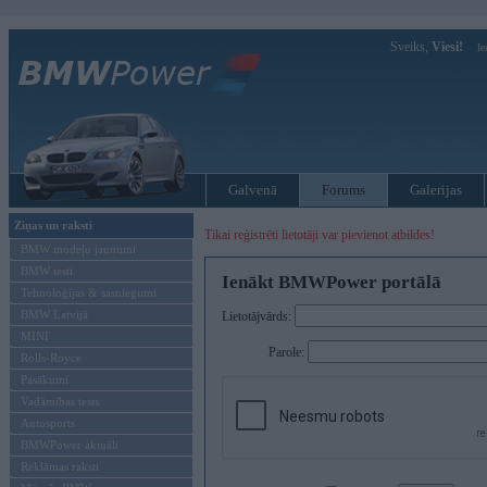
Sveiks,
Viesi!
Ie
Galvenā
Forums
Galerijas
Ziņas un raksti
Tikai reģistrēti lietotāji var pievienot atbildes!
BMW modeļu jaunumi
BMW testi
Ienākt BMWPower portālā
Tehnoloģijas & sasniegumi
BMW Latvijā
Lietotājvārds:
MINI
Parole:
Rolls-Royce
Pasākumi
Vadāmības tests
Autosports
BMWPower aktuāli
Reklāmas raksti