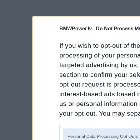
BMWPower.lv -
Do Not Process My
If you wish to opt-out of the
processing of your personal
targeted advertising by us
section to confirm your sel
opt-out request is proces
interest-based ads based o
us or personal information d
your opt-out. You may separ
disclosure of your personal
IAB’s list of downstream pa
Personal Data Processing Opt Outs