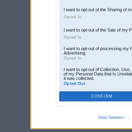
also be disclosed by us to 
I want to opt-out of the Sharing of 
Downstream Participants
th
Opted In
third parties.
I want to opt-out of the Sale of my 
Opted In
I want to opt-out of processing my 
Advertising.
Opted In
I want to opt-out of Collection, Use
of my Personal Data that Is Unrelat
it was collected.
Opted Out
CONFIRM
Data Deletion