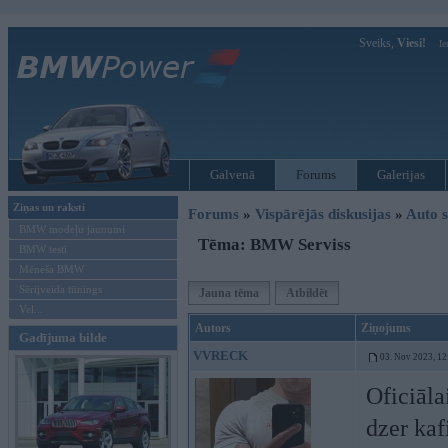
Sveiks,
Viesi!
Ie
Galvenā
Forums
Galerijas
Ziņas un raksti
Forums
»
Vispārējās diskusijas
»
Auto s
BMW modeļu jaunumi
Tēma: BMW Serviss
BMW testi
Mēneša BMW
Sērijveida tūnings
Jauna tēma
Atbildēt
Vel...
Autors
Ziņojums
Gadījuma bilde
VVRECK
03. Nov 2023, 12
Oficiāla
dzer kafi