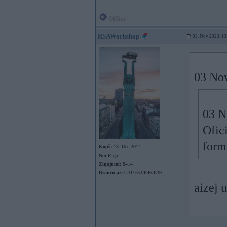
Offline
RSAWorkshop
03. Nov 2023, 13
03 No
03 N
Ofici
formā
Kopš:
13. Dec 2014
No:
Rīga
Ziņojumi:
8414
Braucu ar:
G31/E53/E46/E39
aizej 