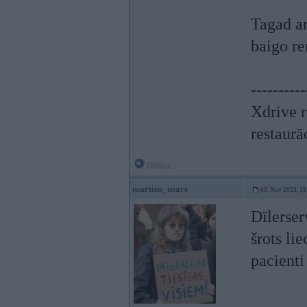
Tagad ar
baigo re
----------
Xdrive r
restaurā
Offline
martins_usars
03. Nov 2023, 13
Dīlerser
šrots li
pacient