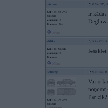
esteban
03. Nov 2023, 16
Kopš:
10. Sep 2018
ir kāda
No:
Rīga
Deglava
Ziņojumi:
42
Braucu ar:
N57
Offline
klifiks
24. Jun 2025, 21
Kopš:
10. Jul 2015
Iesakiet
Ziņojumi:
13
Braucu ar:
Offline
Achtung
29. Oct 2025, 04
Vai ir k
noņemt -
Par cik?
Kopš:
13. Oct 2008
No:
Rīga
Ziņojumi:
870