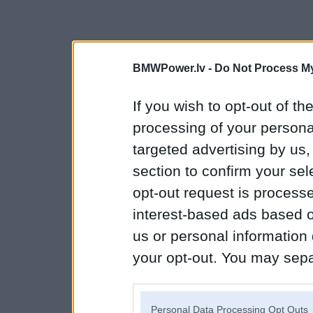
BMWPower.lv -
Do Not Process My
If you wish to opt-out of the
processing of your personal
targeted advertising by us
section to confirm your sel
opt-out request is proces
interest-based ads based o
us or personal information d
your opt-out. You may separ
disclosure of your personal
IAB’s list of downstream pa
Personal Data Processing Opt Outs