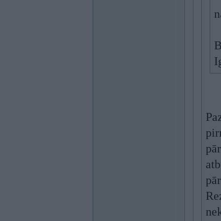
n
B
I
Paz
pir
pār
atb
pār
Rez
ne