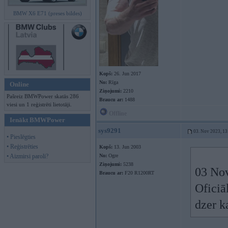
BMW X6 E71 (preses bildes)
Kopš:
26. Jun 2017
No:
Rīga
Online
Ziņojumi:
2210
Pašreiz BMWPower skatās 286
Braucu ar:
1488
viesi un 1 reģistrēti lietotāji.
Offline
Ienākt BMWPower
sys9291
03. Nov 2023, 13
• Pieslēgties
• Reģistrēties
Kopš:
13. Jun 2003
• Aizmirsi paroli?
No:
Ogre
Ziņojumi:
5238
03 No
Braucu ar:
F20 R1200RT
Oficiāl
dzer ka