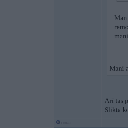
Man 
remon
mani
Mani a
Arī tas p
Slikta k
Offline