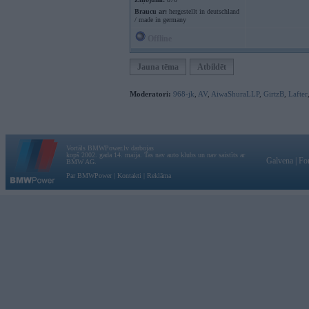
Braucu ar:
hergestellt in deutschland
/ made in germany
Offline
Jauna tēma
Atbildēt
Moderatori:
968-jk
,
AV
,
AiwaShuraLLP
,
GirtzB
,
Lafter
Vortāls BMWPower.lv darbojas
kopš 2002. gada 14. maija. Tas nav auto klubs un nav saistīts ar
Galvena
|
Fo
BMW AG.
Par BMWPower
|
Kontakti
|
Reklāma