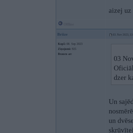
aizej uz
Offline
Briize
03. Nov 2023, 13
Kopš:
08. Sep 2023
Ziņojumi:
925
Braucu ar:
03 No
Oficiāl
dzer ka
Un sajēd
nosmērēt
un dvēse
skrūvītei