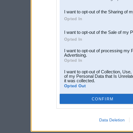
also be disclosed by us to 
I want to opt-out of the Sharing of 
Downstream Participants
th
Opted In
third parties.
I want to opt-out of the Sale of my 
Opted In
I want to opt-out of processing my 
Advertising.
Opted In
I want to opt-out of Collection, Use
of my Personal Data that Is Unrelat
it was collected.
Opted Out
CONFIRM
Data Deletion