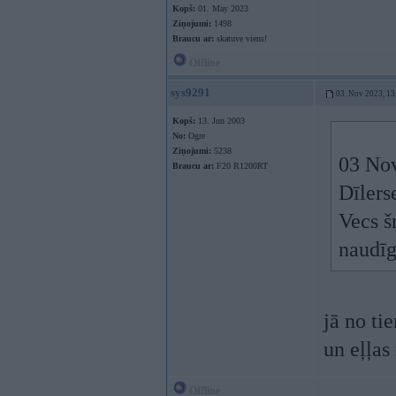
Kopš:
01. May 2023
Ziņojumi:
1498
Braucu ar:
skatuve viens!
Offline
sys9291
03. Nov 2023, 13
Kopš:
13. Jun 2003
No:
Ogre
Ziņojumi:
5238
03 No
Braucu ar:
F20 R1200RT
Dīlers
Vecs š
naudīg
jā no ti
un eļļas
Offline