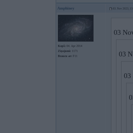
Amphiney
03. Nov 2023, 13
03 No
Kopš:
04. Apr 2014
Ziņojumi:
1171
03 N
Braucu ar:
F11
03
0