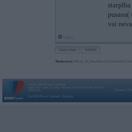
starpība
pusasu(
vai neva
Offline
Jauna tēma
Atbildēt
Moderatori:
968-jk
,
AV
,
AiwaShuraLLP
,
DoubleD
,
Gir
Vortāls BMWPower.lv darbojas
kopš 2002. gada 14. maija. Tas nav auto klubs un nav saistīts ar
Galvena
|
Fo
BMW AG.
Par BMWPower
|
Kontakti
|
Reklāma