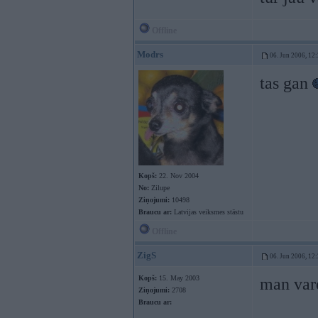
Offline
Modrs
06. Jun 2006, 12
tas gan
Kopš:
22. Nov 2004
No:
Zilupe
Ziņojumi:
10498
Braucu ar:
Latvijas veiksmes stāstu
Offline
ZigS
06. Jun 2006, 12
Kopš:
15. May 2003
man vare
Ziņojumi:
2708
Braucu ar: