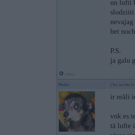
un lufti
slodziit
nevajag
bet noch
P.S.
ja galu 
Offline
Modrs
05. Jun 2006, 20
ir reāli
vnk es t
tā lufte 