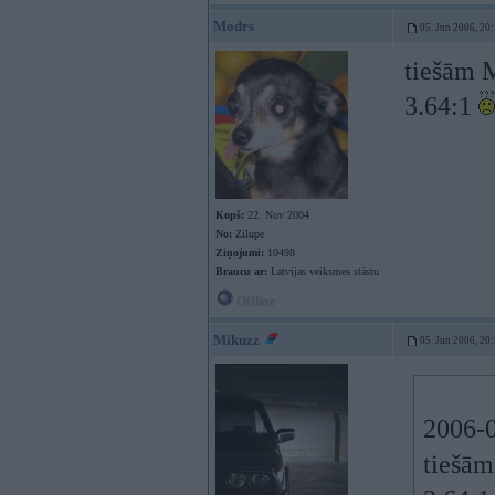
Modrs
05. Jun 2006, 20
tiešām 
3.64:1
Kopš:
22. Nov 2004
No:
Zilupe
Ziņojumi:
10498
Braucu ar:
Latvijas veiksmes stāstu
Offline
Mikuzz
05. Jun 2006, 20
2006-0
tiešām