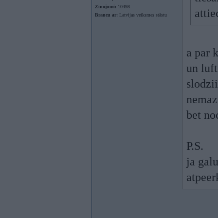
Ziņojumi:
10498
attie
Braucu ar:
Latvijas veiksmes stāstu
a par k
un luf
slodzii
nemaz
bet no
P.S.
ja galu
atpeer