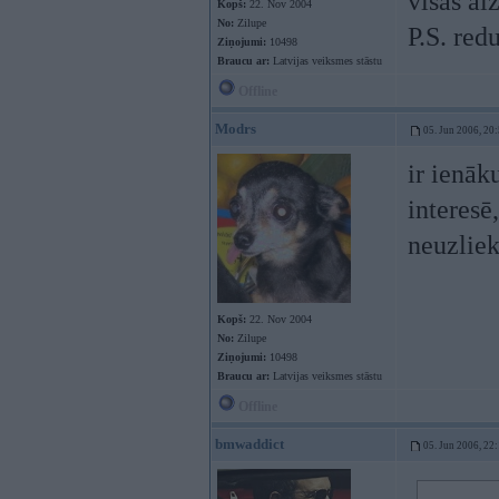
visas ai
Kopš:
22. Nov 2004
No:
Zilupe
P.S. red
Ziņojumi:
10498
Braucu ar:
Latvijas veiksmes stāstu
Offline
Modrs
05. Jun 2006, 20
ir ienāk
interesē,
neuzliek
Kopš:
22. Nov 2004
No:
Zilupe
Ziņojumi:
10498
Braucu ar:
Latvijas veiksmes stāstu
Offline
bmwaddict
05. Jun 2006, 22