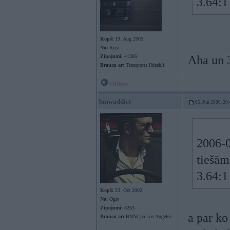
3.64:
Kopš:
19. Aug 2005
No:
Rīga
Ziņojumi:
41385
Aha un 3
Braucu ar:
Transporta līdzekli
Offline
bmwaddict
05. Jun 2006, 20
2006-0
tiešām
3.64:
Kopš:
23. Oct 2002
No:
Ogre
Ziņojumi:
8263
a par ko
Braucu ar:
BMW pa Los Angeles