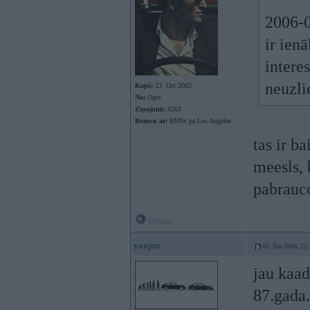
2006-0
ir ien
interes
neuzli
Kopš:
23. Oct 2002
No:
Ogre
Ziņojumi:
8263
Braucu ar:
BMW pa Los Angeles
tas ir b
meesls, 
pabrauco
Offline
yanjux
05. Jun 2006, 22
jau kaad
87.gada.