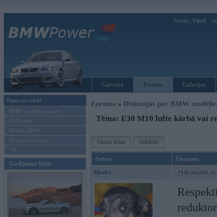
Sveiks,
Viesi!
Ie
Galvenā
Forums
Galerijas
Ziņas un raksti
Forums
»
Diskusijas par BMW modeļi
BMW modeļu jaunumi
Tēma: E30 M10 lufte kārbā vai re
BMW testi
Mēneša BMW
Sērijveida tūnings
Jauna tēma
Atbildēt
Vel...
Autors
Ziņojums
Gadījuma bilde
Modrs
05. Jun 2006, 19
Respektī
reduktor