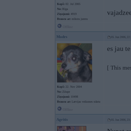
Kopš:
02. Jul 2005
No:
Rīga
vajadzee
Ziņojumi:
4919
Braucu ar:
mīkstu jumtu
Offline
Modrs
05. Jun 2006, 22
es jau t
[ This me
Kopš:
22. Nov 2004
No:
Zilupe
Ziņojumi:
10498
Braucu ar:
Latvijas veiksmes stāstu
Offline
Agritis
05. Jun 2006, 23