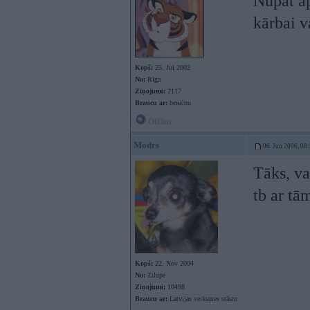
Nupat a
kārbai v
Kopš:
25. Jul 2002
No:
Rīga
Ziņojumi:
2117
Braucu ar:
benzīnu
Offline
Modrs
06. Jun 2006, 08
Tāks, va
tb ar tā
Kopš:
22. Nov 2004
No:
Zilupe
Ziņojumi:
10498
Braucu ar:
Latvijas veiksmes stāstu