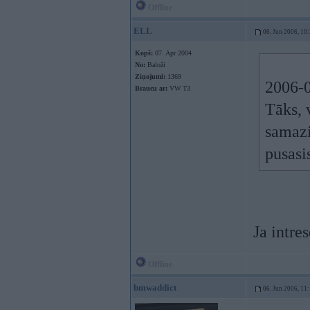
Offline
ELL
06. Jun 2006, 10
Kopš:
07. Apr 2004
No:
Baloži
Ziņojumi:
1369
2006-0
Braucu ar:
VW T3
Tāks, 
samazi
pusasi
Ja intre
Offline
bmwaddict
06. Jun 2006, 11