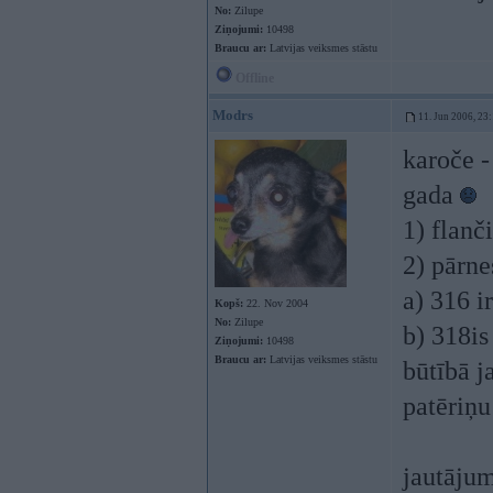
No:
Zilupe
Ziņojumi:
10498
Braucu ar:
Latvijas veiksmes stāstu
Offline
Modrs
11. Jun 2006, 23
karoče -
gada
1) flanč
2) pārne
a) 316 i
Kopš:
22. Nov 2004
No:
Zilupe
b) 318is
Ziņojumi:
10498
Braucu ar:
Latvijas veiksmes stāstu
būtībā j
patēriņ
jautājum