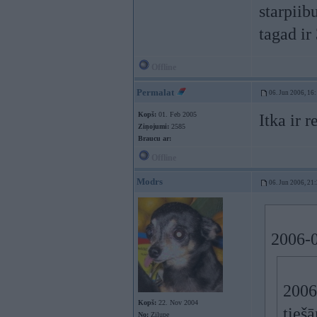
starpiib
tagad ir
Offline
Permalat
06. Jun 2006, 16
Kopš:
01. Feb 2005
Itka ir 
Ziņojumi:
2585
Braucu ar:
Offline
Modrs
06. Jun 2006, 21
2006-0
2006
Kopš:
22. Nov 2004
tieš
No:
Zilupe