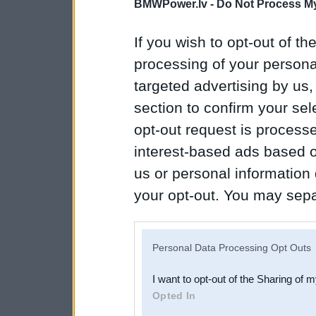
BMWPower.lv -
Do Not Process My
If you wish to opt-out of the
processing of your personal
targeted advertising by us
section to confirm your sel
opt-out request is proces
interest-based ads based o
us or personal information d
your opt-out. You may separ
disclosure of your personal
IAB’s list of downstream pa
Personal Data Processing Opt Outs
also be disclosed by us to 
I want to opt-out of the Sharing of 
Downstream Participants
th
Opted In
third parties.