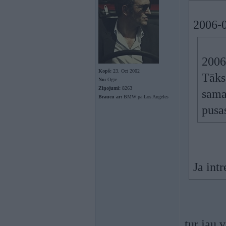
2006-0
2006
Kopš:
23. Oct 2002
Tāks
No:
Ogre
Ziņojumi:
8263
sama
Braucu ar:
BMW pa Los Angeles
pusa
Ja int
tur jau 