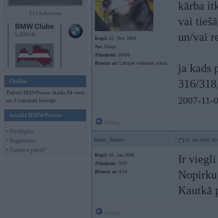
kārba it
F13 kabriolets
vai tieš
un/vai 
Kopš:
22. Nov 2004
No:
Zilupe
Ziņojumi:
10498
Braucu ar:
Latvijas veiksmes stāstu
ja kads 
Online
316/318
Pašreiz BMWPower skatās 94 viesi
2007-11-0
un 0 reģistrēti lietotāji.
Ienākt BMWPower
Offline
• Pieslēgties
bum_bumz
• Reģistrēties
05. Jun 2006, 20
• Aizmirsi paroli?
Kopš:
05. Jan 2006
Ir viegl
Ziņojumi:
7631
Nopirku
Braucu ar:
E34
Kautkā p
Offline