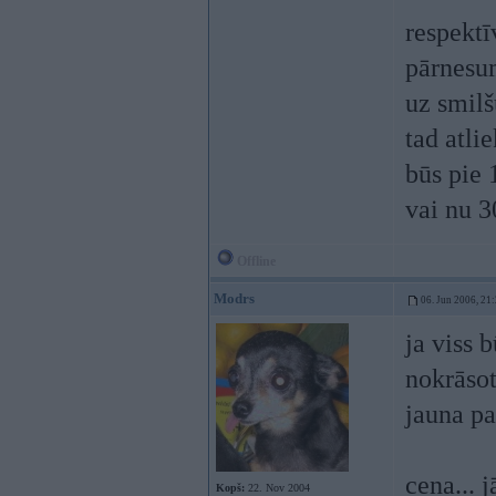
respektī
pārnesum
uz smilš
tad atli
būs pie 
vai nu 3
Offline
Modrs
06. Jun 2006, 21
ja viss b
nokrāsot
jauna p
cena... 
Kopš:
22. Nov 2004