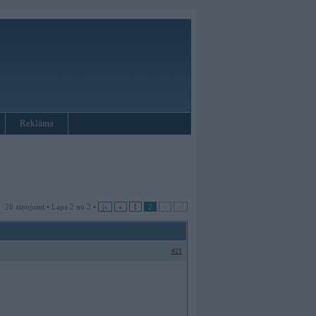
Reklāma
26 ziņojumi • Lapa 2 no 2 •
|«
«
1
2
»
»|
#21