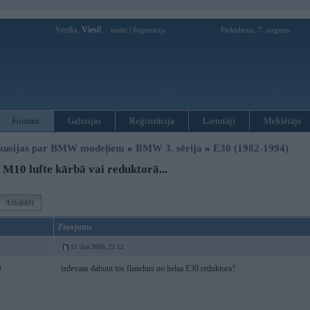
Sveiks,
Viesi!
|
Piektdiena, 7. augusts
Ienākt
Reģistrācija
Forums
Galerijas
Reģistrācija
Lietotāji
Meklētājs
kusijas par BMW modeļiem
»
BMW 3. sērija
»
E30 (1982-1994)
M10 lufte kārbā vai reduktorā...
Atbildēt
Ziņojums
11. Jun 2006, 23:12
izdevaas dabuut tos flanchus no lielaa E30 reduktora?
3