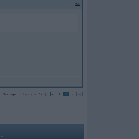
#26
26 ziņojumi • Lapa 2 no 2 •
|«
«
1
2
»
»|
o
ma