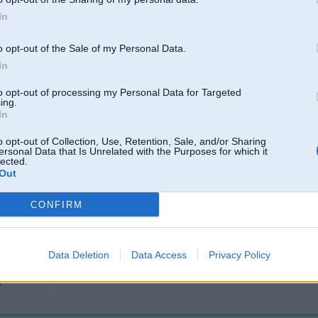
In
respektīvi - ataucās varbūt kāds, kuram ir flanči priekš E30 reduktora pusas
interesē tie, kuriem ir M8 skrūves un pēc iespējas garāki iznesumi (tālāk no 
vajadzības gadījumā bildi aizsūtīšu, kādu tieši vajag "garāku"
o opt-out of the Sale of my Personal Data.
In
to opt-out of processing my Personal Data for Targeted
ing.
In
4
o opt-out of Collection, Use, Retention, Sale, and/or Sharing
ersonal Data that Is Unrelated with the Purposes for which it
 veiksmes stāstu
lected.
Out
19. Jun 2006, 08:38
CONFIRM
A varbuut nomainiit flanchus no vecaa uz jauno nebuutu pareizaak?
3
Data Deletion
Data Access
Privacy Policy
W