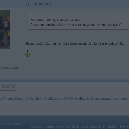
19. Jun 2006, 20:20
2006-06-19 08:38, Instigater rakstīja:
A varbuut nomainiit flanchus no vecaa uz jauno nebuutu pareizaak?
diametri atšķirīgi.... un nav prāta darbs mainīt visu kopā ar to gultņa vāku,
4
 veiksmes stāstu
Atbildēt
k
,
AV
,
AiwaShuraLLP
,
DoubleD
,
GirtzB
,
Lafter
,
PERFS
,
SteelRat
,
linda
,
marihuans
,
noisex
,
smud
 un nav saistīts ar
Galvena
|
Forums
|
Galerijas
|
Reģistrācija
|
Lietotaāji
|
Meklētājs
|
Reklā