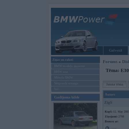
Galvenā
Ziņas un raksti
Forums
»
Dis
BMW modeļu jaunumi
Tēma: E30 
BMW testi
Mēneša BMW
Sērijveida tūnings
Jauna tēma
Vel...
Autors
Gadījuma bilde
ZigS
Kopš:
15. May 200
Ziņojumi:
2708
Braucu ar: