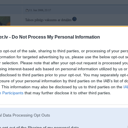
11. Jun 2006, 23:17
Talsos pilnīgs vakuums ar detaļām
tagad vnk ir jautājums - vai pusasis neizmauksies arā dēļ tā, ka tās jāpastiep
.lv -
Do Not Process My Personal Information
negribas pirkt tos flančus no tā lielā reduktora - atkal vēl nederēs...
to opt-out of the sale, sharing to third parties, or processing of your per
formation for targeted advertising by us, please use the below opt-out s
4
r selection. Please note that after your opt-out request is processed y
eing interest-based ads based on personal information utilized by us or
 veiksmes stāstu
disclosed to third parties prior to your opt-out. You may separately opt-
losure of your personal information by third parties on the IAB’s list of
. This information may also be disclosed by us to third parties on the
IA
11. Jun 2006, 23:21
Participants
that may further disclose it to other third parties.
3
a Tu nepeerc, panjem ar reduktoru aizbrauz uzliec un izmeeri
l Data Processing Opt Outs
o opt-out of the Sharing of my personal data.
18. Jun 2006, 23:09