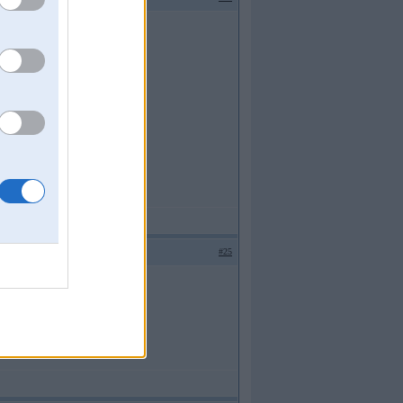
īm.
reduktora).
#25