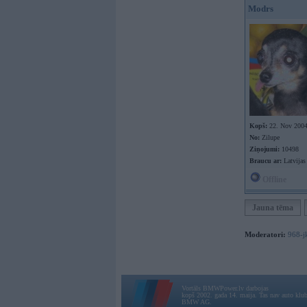
Modrs
Kopš:
22. Nov 200
No:
Zilupe
Ziņojumi:
10498
Braucu ar:
Latvijas
Offline
Jauna tēma
Moderatori:
968-j
Vortāls BMWPower.lv darbojas
kopš 2002. gada 14. maija. Tas nav auto klubs
BMW AG.