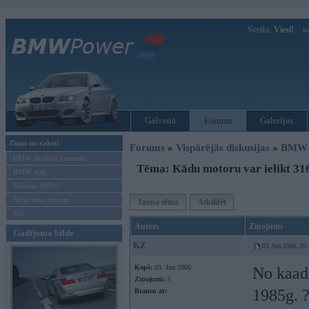
Sveiks,
Viesi!
Ie
Galvenā
Forums
Galerijas
Ziņas un raksti
Forums
»
Vispārējās diskusijas
»
BMW t
BMW modeļu jaunumi
Tēma: Kādu motoru var ielikt 31
BMW testi
Mēneša BMW
Sērijveida tūnings
Jauna tēma
Atbildēt
Vel...
Autors
Ziņojums
Gadījuma bilde
KZ
03. Jun 2006, 20
Kopš:
03. Jun 2006
No kaad
Ziņojumi:
3
1985g. 
Braucu ar: