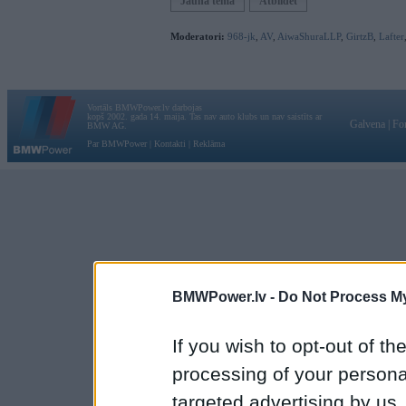
Jauna tēma
Atbildēt
Moderatori:
968-jk
,
AV
,
AiwaShuraLLP
,
GirtzB
,
Lafter
Vortāls BMWPower.lv darbojas
kopš 2002. gada 14. maija. Tas nav auto klubs un nav saistīts ar
Galvena
|
Fo
BMW AG.
Par BMWPower
|
Kontakti
|
Reklāma
BMWPower.lv -
Do Not Process My
If you wish to opt-out of the
processing of your personal
targeted advertising by us