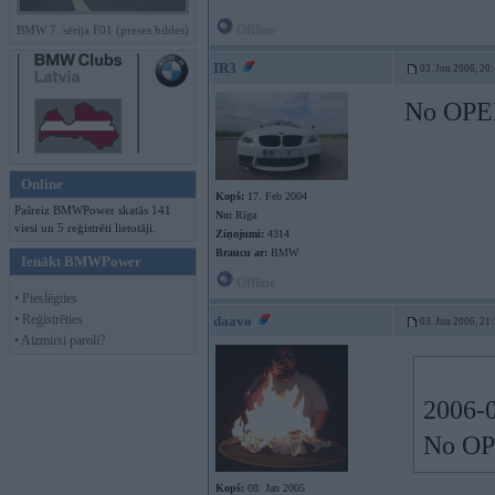
Offline
BMW 7. sērija F01 (preses bildes)
IR3
03. Jun 2006, 20
No OPEL
Online
Kopš:
17. Feb 2004
Pašreiz BMWPower skatās 141
No:
Rīga
viesi un 5 reģistrēti lietotāji.
Ziņojumi:
4314
Braucu ar:
BMW
Ienākt BMWPower
Offline
• Pieslēgties
• Reģistrēties
daavo
03. Jun 2006, 21
• Aizmirsi paroli?
2006-0
No OP
Kopš:
08. Jan 2005