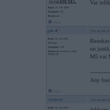
Var ieli
Kopš:
26. Nov 2004
Ziņojumi:
278
Braucu ar:
Offline
gt99
03. Sep 2006, 19
Kopš:
14. Jun 2002
Bauskas
No:
Rīga
un jautā
Ziņojumi:
7200
Braucu ar:
autobusu, reizēm
ITR&CTR
M5 vai M
----------
Any fool
Offline
-ATAMAH-
03. Sep 2006, 19
Kopš:
30. Dec 2005
Jebkuru 