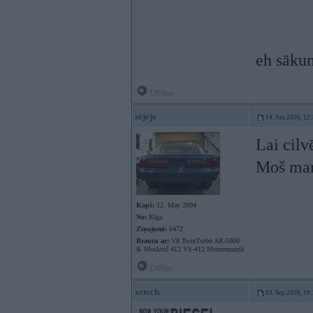
eh sākum
Offline
sejejs
14. Jun 2006, 12
Lai cilv
Moš man
Kopš:
12. May 2004
No:
Rīga
Ziņojumi:
6472
Braucu ar:
V8 TwinTurbo AR-5900
& Moskvič 412 VS-412 Motormuzejā
Offline
zetech
03. Sep 2006, 19