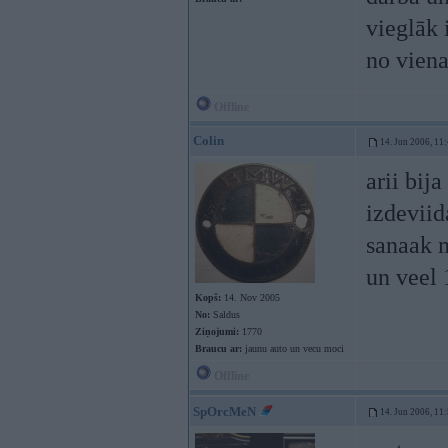
vieglāk 
no viena
Offline
Colin
14. Jun 2006, 11
arii bij
izdeviid
sanaak m
un veel
Kopš:
14. Nov 2005
No:
Saldus
Ziņojumi:
1770
Braucu ar:
jaunu auto un vecu moci
Offline
SpOrcMeN
14. Jun 2006, 11