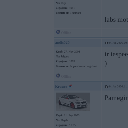
No:
Rīga
Ziņojumi:
1911
Braucu ar:
Tramvaju
labs mot
Offline
andis525
04. Jun 2006, 10
Kopš:
27. Nov 2004
ir iespe
No:
Jelgava
)
Ziņojumi:
1805
Braucu ar:
Ja pateiksu ari sagribesi.
Offline
Krauze
04. Jun 2006, 11
Pamegin
Kopš:
11. Sep 2003
No:
Dagda
Ziņojumi:
11377