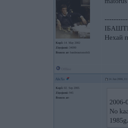
matorus 
----------
ІБАШТЕ!
Нехай п
Kopš:
14. May 2002
Ziņojumi:
34090
Braucu ar:
banderautomobili
Offline
AleXs
14. Jun 2006, 11
Kopš:
02. Sep 2005
Ziņojumi:
945
Braucu ar:
2006-0
No kaa
1985g.