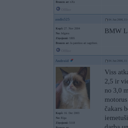
Braucu ar:
xXx
Offline
andis525
04. Jun 2006, 11
Kopš:
27. Nov 2004
BMW Log
No:
Jelgava
Ziņojumi:
1805
Braucu ar:
Ja pateiksu ari sagribesi.
Offline
Android
04. Jun 2006, 11
Viss atka
2,5 ir v
no 3,0 m
motorus 
čakars b
Kopš:
16. Dec 2003
iemetuši
No:
Rīga
Ziņojumi:
5118
darba un
Braucu ar: