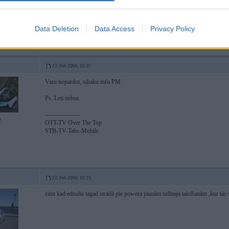
Data Deletion
Data Access
Privacy Policy
23. Feb 2006, 10:07
Varu nopardot, sikaku info PM.
Ps. Leti nebus.
-----------------
2
OTT-TV Over The Top
STB-TV-Tabs-Mobile
23. Feb 2006, 10:25
zinu kad edzulis tagad strādā pie powera jaunām uzlīmju taisīšanām ,kur tās