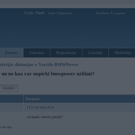
Sveiks,
Viesi!
|
Sestdiena, 8. augusts
Ienākt
Reģistrācija
Forums
Galerijas
Reģistrācija
Lietotāji
Meklētājs
pārējās diskusijas
»
Vortāls BMWPower
un no kaa var nopirkt bmwpower uzliimi?
Atbildēt
Ziņojums
23. Feb 2006, 08:39
vai kaads vareetu pateikt?
 tds chip