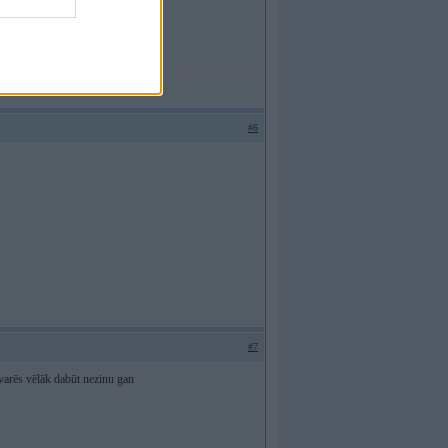
#6
#7
 varēs vēlāk dabūt nezinu gan