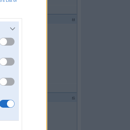
B’s List of
#4
#5