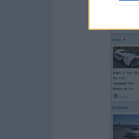
Kopš:
17. Dec 2002
No:
Rīga
Ziņojumi:
17
Braucu ar:
Offline
aiwis
Kopš:
15. May 200
No:
Cēsis
Ziņojumi:
9460
Braucu ar:
wrx
Offline
Kashella