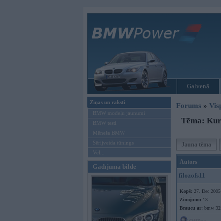
Galvenā
Ziņas un raksti
Forums
»
Vis
BMW modeļu jaunumi
Tēma: Kur 
BMW testi
Mēneša BMW
Sērijveida tūnings
Jauna tēma
Vel...
Autors
Gadījuma bilde
filozofs11
Kopš:
27. Dec 2005
Ziņojumi:
13
Braucu ar:
bmw 325