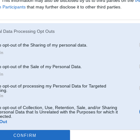
. This information may also be disclosed by us to third parties on the
IA
Participants
that may further disclose it to other third parties.
23. Feb 2006, 08:53
l Data Processing Opt Outs
nu bet filozofs tachu, ko ta juus gribeejaat
o opt-out of the Sharing of my personal data.
In
o opt-out of the Sale of my Personal Data.
In
to opt-out of processing my Personal Data for Targeted
850
ing.
In
23. Feb 2006, 09:45
o opt-out of Collection, Use, Retention, Sale, and/or Sharing
ersonal Data that Is Unrelated with the Purposes for which it
lected.
shitaadam tik pa naudu uzliimes
Out
CONFIRM