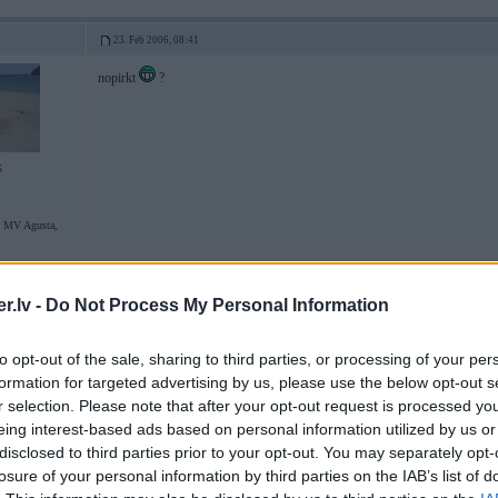
23. Feb 2006, 08:41
nopirkt
?
5
 MV Agusta,
.lv -
Do Not Process My Personal Information
23. Feb 2006, 08:47
Kārtējais šī usera topiks - garadarbs līdzīgs jau vairākiem citiem:
to opt-out of the sale, sharing to third parties, or processing of your per
formation for targeted advertising by us, please use the below opt-out s
Piemēram šim te
r selection. Please note that after your opt-out request is processed y
eing interest-based ads based on personal information utilized by us or
disclosed to third parties prior to your opt-out. You may separately opt-
losure of your personal information by third parties on the IAB’s list of