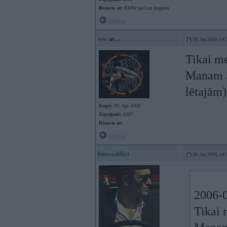
Braucu ar:
BMW pa Los Angeles
Offline
ww
30. Jan 2006, 14:
Tikai me
Manam 3 
lētajām)
Kopš:
29. Apr 2003
Ziņojumi:
1057
Braucu ar:
Offline
bmwaddict
30. Jan 2006, 14:
2006-0
Tikai 