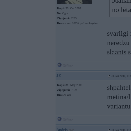
Manam 
no lēt
Kopš:
23. Oct 2002
No:
Ogre
Ziņojumi:
8263
Braucu ar:
BMW pa Los Angeles
svariigi
neredzu 
slaanis 
Offline
JZ
30. Jan 2006, 15:
Kopš:
31. May 2002
shpahtel
Ziņojumi:
9159
metina/l
Braucu ar:
variantu
Offline
Andris
30. Jan 2006, 15: