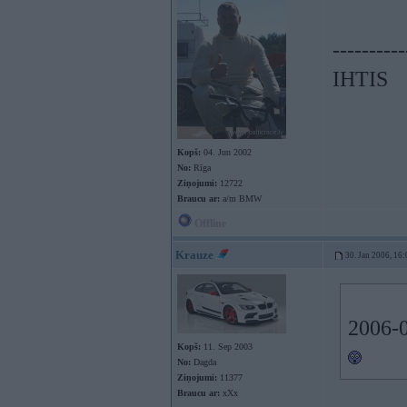
----------
IHTIS
Kopš:
04. Jun 2002
No:
Rīga
Ziņojumi:
12722
Braucu ar:
a/m BMW
Offline
Krauze
30. Jan 2006, 16:
2006-0
Kopš:
11. Sep 2003
No:
Dagda
Ziņojumi:
11377
Braucu ar:
xXx