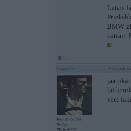
Letais l
Priekshk
BMW zime
katram
Offline
bmwaddict
30. Jan 2006, 16:
jaa tika
lai kaut
veel lak
Kopš:
23. Oct 2002
No:
Ogre
Ziņojumi:
8263