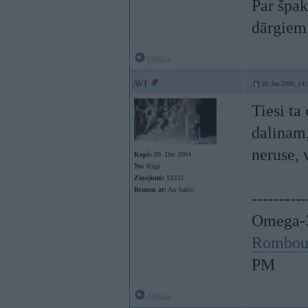
Par špak
dārgiem
Offline
AVI
30. Jan 2006, 14:
Tiesi ta
dalinam,
neruse, 
Kopš:
09. Dec 2004
No:
Rīga
Ziņojumi:
10233
Braucu ar:
Air baltic
----------
Omega-3
Rombou
PM
Offline