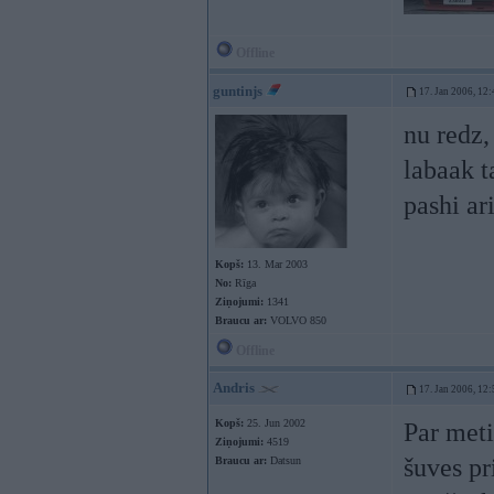
Offline
guntinjs
17. Jan 2006, 12:
nu redz,
labaak t
pashi ar
Kopš:
13. Mar 2003
No:
Rīga
Ziņojumi:
1341
Braucu ar:
VOLVO 850
Offline
Andris
17. Jan 2006, 12:
Kopš:
25. Jun 2002
Par meti
Ziņojumi:
4519
šuves pr
Braucu ar:
Datsun