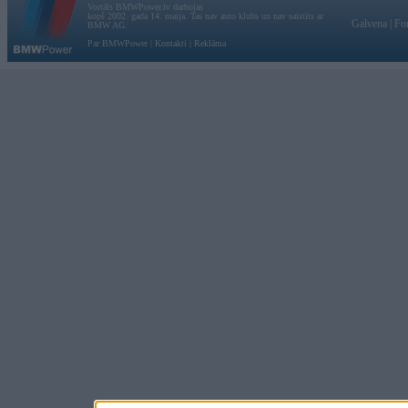
Vortāls BMWPower.lv darbojas
kopš 2002. gada 14. maija. Tas nav auto klubs un nav saistīts ar
Galvena
|
Fo
BMW AG.
Par BMWPower
|
Kontakti
|
Reklāma