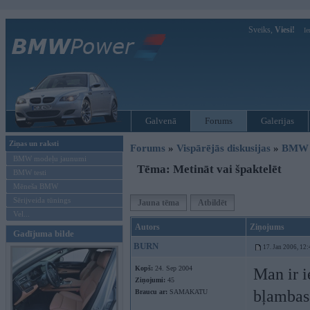
Sveiks,
Viesi!
Ie
Galvenā
Forums
Galerijas
Ziņas un raksti
Forums
»
Vispārējās diskusijas
»
BMW t
BMW modeļu jaunumi
Tēma: Metināt vai špaktelēt
BMW testi
Mēneša BMW
Sērijveida tūnings
Jauna tēma
Atbildēt
Vel...
Autors
Ziņojums
Gadījuma bilde
BURN
17. Jan 2006, 12:
Kopš:
24. Sep 2004
Man ir i
Ziņojumi:
45
bļambas
Braucu ar:
SAMAKATU