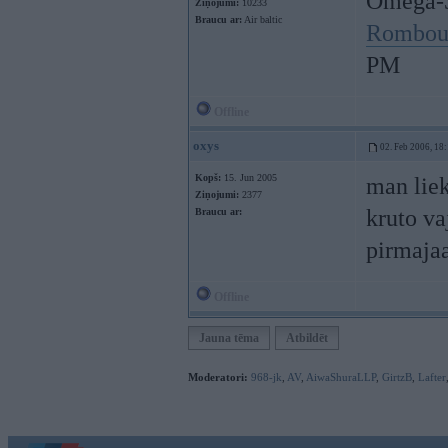
Omega-3
Ziņojumi:
10233
Braucu ar:
Air baltic
Rombou
PM
Offline
oxys
02. Feb 2006, 18
Kopš:
15. Jun 2005
man liek
Ziņojumi:
2377
kruto va
Braucu ar:
pirmajaa
Offline
Jauna tēma
Atbildēt
Moderatori:
968-jk
,
AV
,
AiwaShuraLLP
,
GirtzB
,
Lafter