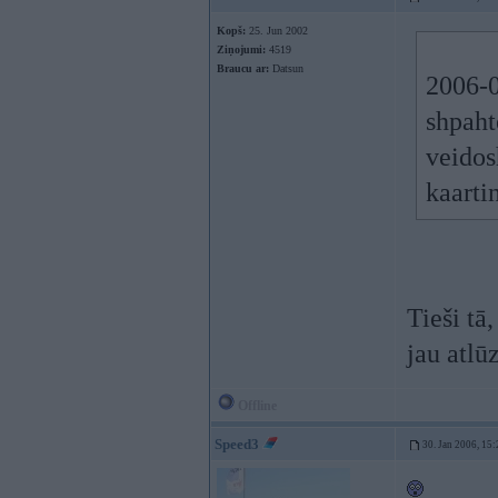
Kopš:
25. Jun 2002
Ziņojumi:
4519
Braucu ar:
Datsun
2006-0
shpaht
veidos
kaarti
Tieši tā
jau atlū
Offline
Speed3
30. Jan 2006, 15: