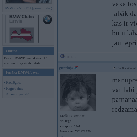
vāka tos
BMW 7. sērija F01 (preses bildes)
labāk da
kas ir v
būtu lab
jau iepr
Online
Offline
Pašreiz BMWPower skatās 118
viesi un 3 reģistrēti lietotāji.
guntinjs
17. Jan 2006, 12:
Ienākt BMWPower
manupraa
• Pieslēgties
var labi
• Reģistrēties
• Aizmirsi paroli?
pamanaa
redzamaa
Kopš:
13. Mar 2003
No:
Rīga
Ziņojumi:
1341
Braucu ar:
VOLVO 850