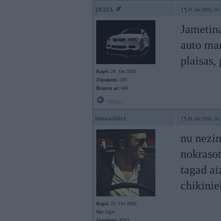
DUDA
30. Jan 2006, 14:
Jametina
auto ma
plaisas,
Kopš:
24. Jan 2003
Ziņojumi:
599
Braucu ar:
606
Offline
bmwaddict
30. Jan 2006, 14:
nu nezin
nokrasot
tagad ai
chikini
Kopš:
23. Oct 2002
No:
Ogre
Ziņojumi:
8263