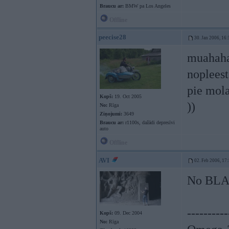
Braucu ar:
BMW pa Los Angeles
Offline
peecise28
30. Jan 2006, 16:
muahaha
noplees
pie mola
Kopš:
19. Oct 2005
))
No:
Rīga
Ziņojumi:
3649
Braucu ar:
r1100s, dažādi depresīvi
auto
Offline
AVI
02. Feb 2006, 17
No BL
----------
Kopš:
09. Dec 2004
No:
Rīga