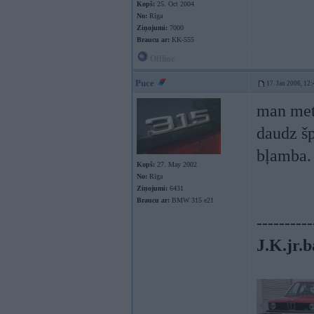
Kopš:
25. Oct 2004
No:
Rīga
Ziņojumi:
7000
Braucu ar:
KK-555
Offline
Puce
17. Jan 2006, 12:
man meti
daudz šp
bļamba
Kopš:
27. May 2002
No:
Rīga
Ziņojumi:
6431
Braucu ar:
BMW 315 e21
----------
J.K.jr.b