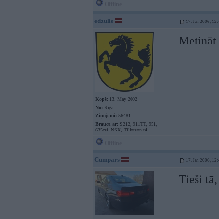
Offline
edzulis
17. Jan 2006, 12:
Metināt 
Kopš:
13. May 2002
No:
Rīga
Ziņojumi:
56481
Braucu ar:
S212, 911TT, 951,
635csi, NSX, Tillotson t4
Offline
Cumpars
17. Jan 2006, 12:
Tieši tā,