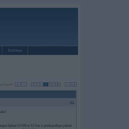
Reklāma
pa 4 no 9 •
|«
«
...
2
3
4
5
6
...
»
»|
#61
kāks!
aipat laikaa GS300 ar E2 kas ir priekspedejaa pakete