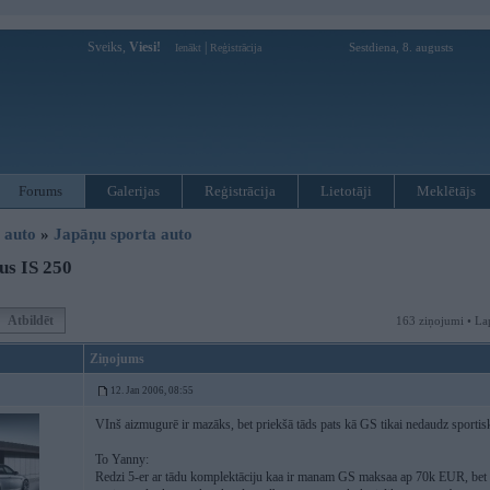
Sveiks,
Viesi!
|
Sestdiena, 8. augusts
Ienākt
Reģistrācija
Forums
Galerijas
Reģistrācija
Lietotāji
Meklētājs
i auto
»
Japāņu sporta auto
us IS 250
Atbildēt
163 ziņojumi • La
Ziņojums
12. Jan 2006, 08:55
VInš aizmugurē ir mazāks, bet priekšā tāds pats kā GS tikai nedaudz sportis
To Yanny:
Redzi 5-er ar tādu komplektāciju kaa ir manam GS maksaa ap 70k EUR, bet t