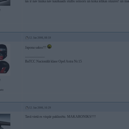
tas ir nav luuka nav kautkaads stulbs sensors un koka ielikas stuuree! un
2
12. Jan 2006, 08:59
Japona sakss!!!
-----------------
BaTCC Nacionālā klase Opel Astra Nr.15
2
uto
12. Jan 2006, 16:29
Tavā vietā es vispār paklusētu. MAKARONIKS!!!!