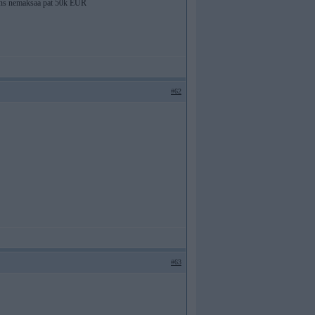
 mans nemaksaa pat 50k EUR
#62
#63