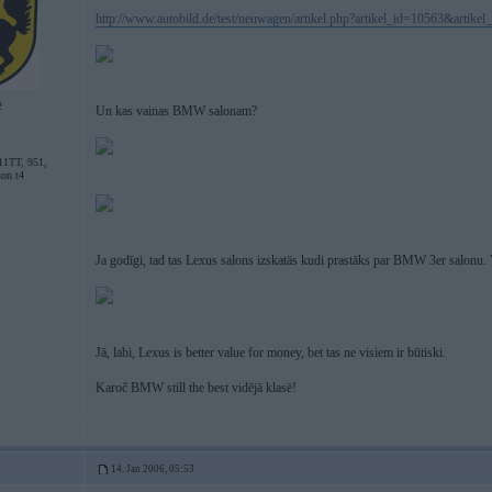
http://www.autobild.de/test/neuwagen/artikel.php?artikel_id=10563&artikel_
2
Un kas vainas BMW salonam?
11TT, 951,
son t4
Ja godīgi, tad tas Lexus salons izskatās kudi prastāks par BMW 3er salonu. 
Jā, labi, Lexus is better value for money, bet tas ne visiem ir būtiski.
Karoč BMW still the best vidējā klasē!
14. Jan 2006, 05:53