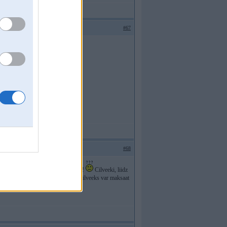
#67
 daudz
#68
r kaut kaadu japaanju Lexusu!!!!!!
Cilveeki, liidz
u nekaadi kaa jebkursh domaajosh cilveeks var maksaat
da Lexusu