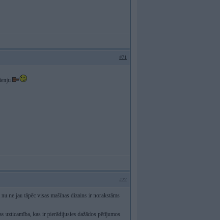
#71
cienju
#72
 nu ne jau tāpēc visas mašīnas dizains ir norakstāms
 uzticamība, kas ir pierādijusies dažādos pētījumos