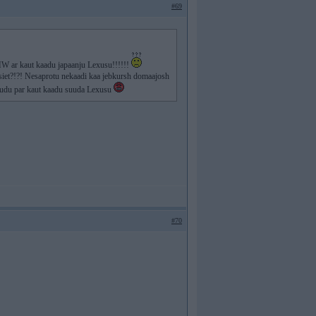
#69
MW ar kaut kaadu japaanju Lexusu!!!!!!
asiet?!?! Nesaprotu nekaadi kaa jebkursh domaajosh
naudu par kaut kaadu suuda Lexusu
#70