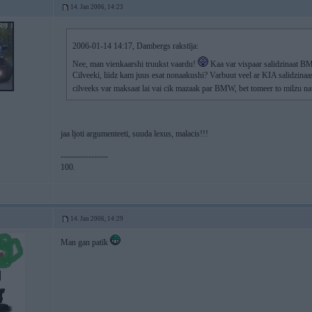
14. Jan 2006, 14:23
2006-01-14 14:17, Dambergs rakstīja:
Nee, man vienkaarshi truukst vaardu!
Kaa var vispaar salidzinaat B
Cilveeki, liidz kam juus esat nonaakushi? Varbuut veel ar KIA salidzina
cilveeks var maksaat lai vai cik mazaak par BMW, bet tomeer to milzu 
jaa ljoti argumenteeti, suuda lexus, malacis!!!
-----------------
100.
14. Jan 2006, 14:29
Man gan patīk