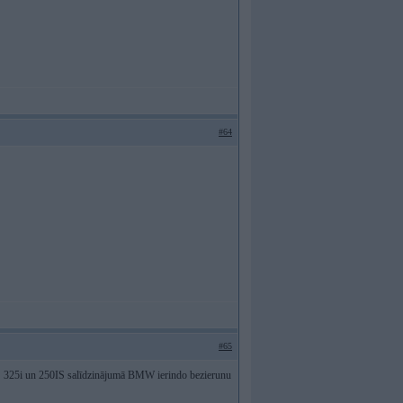
#64
#65
LDS 325i un 250IS salīdzinājumā BMW ierindo bezierunu