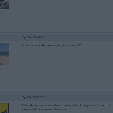
2
12. Jan 2006, 16:47
Eu Japonass un Makaronnik, davai uz sapulciti!!!
2
14. Jan 2006, 05:47
LAbi, skaidrs, ka vācietis atbalstīs savējo, bet jebkurā gadījumā Auto BI
pirmajā vietā. Vai pamatoti, lasiet paši...