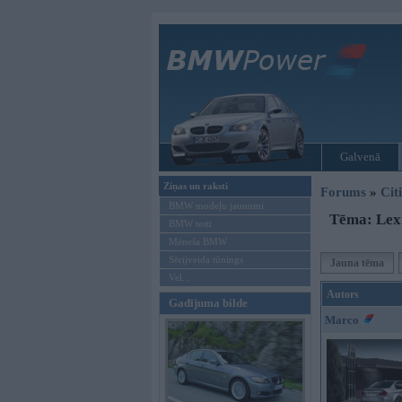
Galvenā
Ziņas un raksti
Forums
»
Cit
BMW modeļu jaunumi
Tēma: Lex
BMW testi
Mēneša BMW
Sērijveida tūnings
Jauna tēma
Vel...
Autors
Gadījuma bilde
Marco