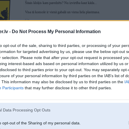
Šitais kloķis kam paredzēts? Nu izvirtība kaut kāda...
Visa tā konsole ir vienā gabalā un viena liela plastmasa.
.lv -
Do Not Process My Personal Information
Jā, iedarbinot viss ir baigi smuki, bet personīgi labāk patīk BMW klasiskai
2
tehnoloģijām un desmit krāsām. Karoč mazdām piestāvētu, bet ne biznesa kla
to opt-out of the sale, sharing to third parties, or processing of your per
formation for targeted advertising by us, please use the below opt-out s
11TT, 951,
r selection. Please note that after your opt-out request is processed y
son t4
eing interest-based ads based on personal information utilized by us or
disclosed to third parties prior to your opt-out. You may separately opt-
losure of your personal information by third parties on the IAB’s list of
. This information may also be disclosed by us to third parties on the
IA
Participants
that may further disclose it to other third parties.
Sūdīgi BMW izskatās? IEvērtējiet pretīgos Lexus spoguļus
l Data Processing Opt Outs
KAroč nav tik traki ar 3er, ja neizvēlās gluži bāzes šrotello ar plastmasas st
o opt-out of the Sharing of my personal data.
eur...