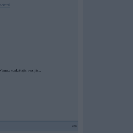
seite=0
Vismaz konkrētajās versijās...
#66