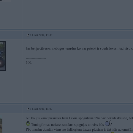
14. Jan 2006, 14:39
Jaa bet ja cilveeks viebiigos vaardus ko var pateikt ir suuda lexus , tad visu 
-----------------
100.
14. Jan 2006, 15:07
Nu ko jūs varat piesieties tiem Lexus spoguļiem? Nu nav nekādi skaistie, bet
Tuningfirmas uztiaiss smukus spoguļus un viss būs
Pēc manām domām viens no lielākajiem Lexus plusiem ir tieši šis automašīnas