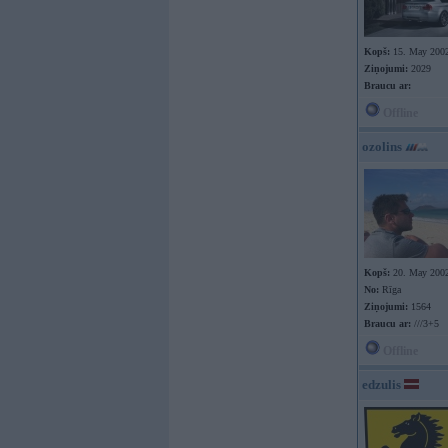
Kopš:
15. May 200
Ziņojumi:
2029
Braucu ar:
Offline
ozolins
Kopš:
20. May 200
No:
Rīga
Ziņojumi:
1564
Braucu ar:
///3+5
Offline
edzulis