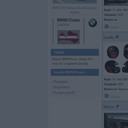
BMW E90 Sedans Facelift (preses
Kopš:
15. May 200
bildes)
Ziņojumi:
2029
Braucu ar:
Offline
jvanks
Online
Pašreiz BMWPower skatās 423
viesi un 3 reģistrēti lietotāji.
Ienākt BMWPower
Kopš:
16. May 200
• Pieslēgties
Ziņojumi:
4299
• Reģistrēties
Braucu ar:
Sporta a
• Aizmirsi paroli?
Offline
Marco