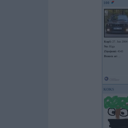
100
Kopš:
27. Jun 2004
No:
Rīga
Ziņojumi:
4543
Braucu ar:
...
Offline
KOKS