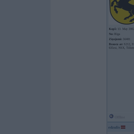
Kopš:
13. May 200
No:
Rīga
Ziņojumi:
56481
Braucu ar:
S212, 9
635csi, NSX, Tillot
Offline
edzulis