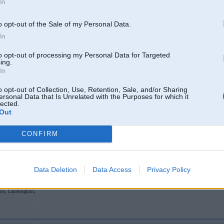
In
o opt-out of the Sale of my Personal Data.
14. Jan 2006, 11:18
In
Redzeju uz ielas baltu is250, taa nekas auto, man patika!!! BMW protams ir
to opt-out of processing my Personal Data for Targeted
ing.
In
o opt-out of Collection, Use, Retention, Sale, and/or Sharing
ersonal Data that Is Unrelated with the Purposes for which it
lected.
Out
CONFIRM
14. Jan 2006, 14:17
2
Nee, man vienkaarshi truukst vaardu!
Kaa var vispaar salidzinaat BMW a
Data Deletion
Data Access
Privacy Policy
kam juus esat nonaakushi? Varbuut veel ar KIA salidzinaasiet?!?! Nesaprot
 Macan, dažādi
lai vai cik mazaak par BMW, bet tomeer to milzu naudu par kaut kaadu suu
oda, Bentley,
tin, Lamborghini,