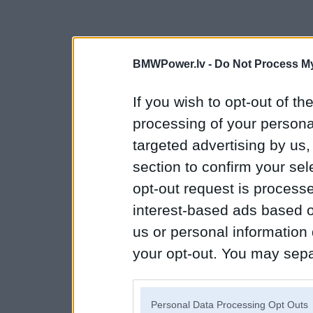
BMWPower.lv -
Do Not Process My
If you wish to opt-out of the
processing of your personal
targeted advertising by us
section to confirm your sel
opt-out request is proces
interest-based ads based o
us or personal information d
your opt-out. You may separ
disclosure of your personal
IAB’s list of downstream pa
Personal Data Processing Opt Outs