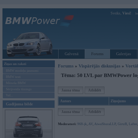
Sveiks,
Viesi!
Ie
Galvenā
Forums
Galerijas
Ziņas un raksti
Forums
»
Vispārējās diskusijas
»
Vort
BMW modeļu jaunumi
Tēma: 50 LVL par BMWPower lo
BMW testi
Mēneša BMW
Sērijveida tūnings
Jauna tēma
Atbildēt
Vel...
Autors
Ziņojums
Gadījuma bilde
Jauna tēma
Atbildēt
Moderatori:
968-jk
,
AV
,
AiwaShuraLLP
,
GirtzB
,
Lafter