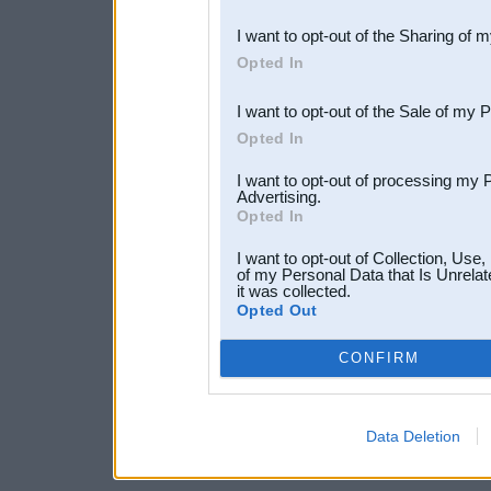
also be disclosed by us to 
I want to opt-out of the Sharing of 
Downstream Participants
th
Opted In
third parties.
I want to opt-out of the Sale of my 
Opted In
I want to opt-out of processing my 
Advertising.
Opted In
I want to opt-out of Collection, Use
of my Personal Data that Is Unrelat
it was collected.
Opted Out
CONFIRM
Data Deletion