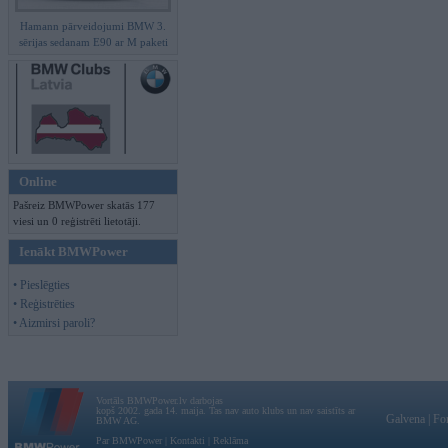
Hamann pārveidojumi BMW 3.
sērijas sedanam E90 ar M paketi
Online
Pašreiz BMWPower skatās 177
viesi un 0 reģistrēti lietotāji.
Ienākt BMWPower
• Pieslēgties
• Reģistrēties
• Aizmirsi paroli?
Vortāls BMWPower.lv darbojas
kopš 2002. gada 14. maija. Tas nav auto klubs un nav saistīts ar
Galvena
|
Fo
BMW AG.
Par BMWPower
|
Kontakti
|
Reklāma