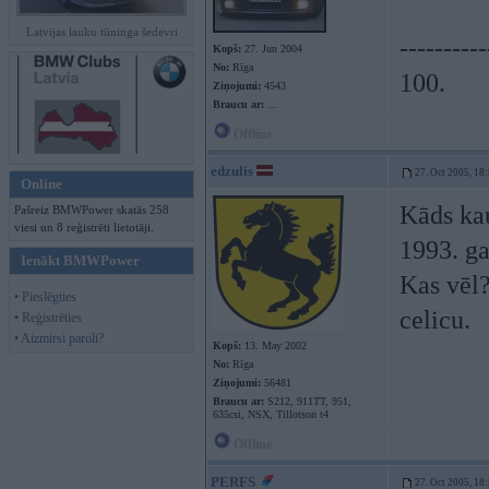
Latvijas lauku tūninga šedevri
----------
Kopš:
27. Jun 2004
No:
Rīga
100.
Ziņojumi:
4543
Braucu ar:
...
Offline
edzulis
27. Oct 2005, 18
Online
Kāds kau
Pašreiz BMWPower skatās 258
viesi un 8 reģistrēti lietotāji.
1993. ga
Ienākt BMWPower
Kas vēl?
• Pieslēgties
celicu.
• Reģistrēties
• Aizmirsi paroli?
Kopš:
13. May 2002
No:
Rīga
Ziņojumi:
56481
Braucu ar:
S212, 911TT, 951,
635csi, NSX, Tillotson t4
Offline
PERFS
27. Oct 2005, 18