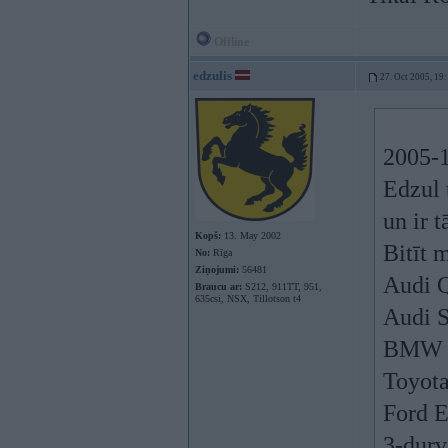
Offline
edzulis
27. Oct 2005, 19
2005-1
Edzul 
un ir 
Kopš:
13. May 2002
Bitīt 
No:
Rīga
Ziņojumi:
56481
Audi 
Braucu ar:
S212, 911TT, 951,
635csi, NSX, Tillotson t4
Audi S
BMW 
Toyot
Ford E
3-durv