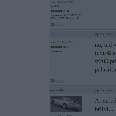
Kopš:
13. May 2002
No:
Rīga
Ziņojumi:
56481
Braucu ar:
S212, 911TT, 951,
635csi, NSX, Tillotson t4
Offline
JZ
27. Oct 2005, 21
Kopš:
31. May 2002
nu, tad 
Ziņojumi:
9159
tuvu
e
Braucu ar:
st205 pr
palasiit
Offline
martini928
27. Oct 2005, 21
Ai nu ci
briivi...