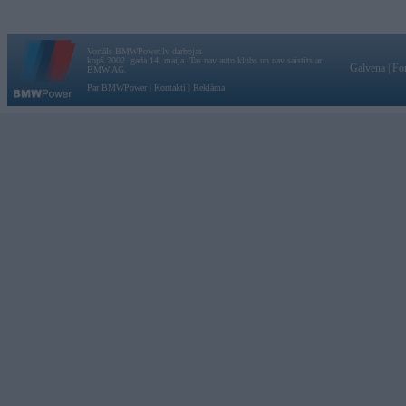
Vortāls BMWPower.lv darbojas
kopš 2002. gada 14. maija. Tas nav auto klubs un nav saistīts ar
Galvena
|
Fo
BMW AG.
Par BMWPower
|
Kontakti
|
Reklāma