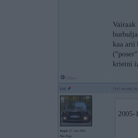
Vairaak 
burbulja
kaa arii
("poser")
krietni 
Offline
100
27. Oct 2005, 19
2005-1
Kopš:
27. Jun 2004
No:
Rīga