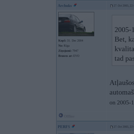
Archuks
27. Oct 2005, 22
2005-1
Bet, k
Kopš:
31. Dec 2004
No:
Rīga
kvalit
Ziņojumi:
7947
Braucu ar:
EVO
tad pa
Atļaušos
automaš
on 2005-1
Offline
PERFS
27. Oct 2005, 22