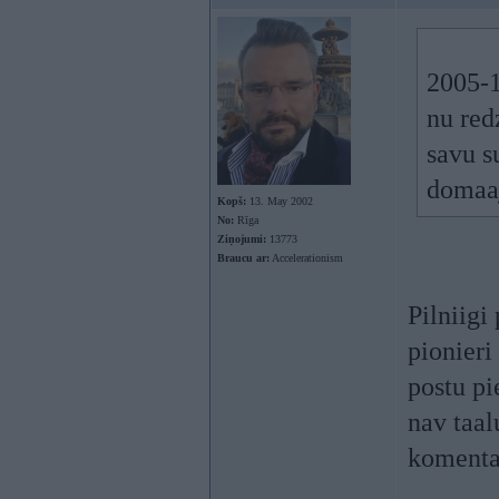
2005-1
nu red
savu s
domaaj
Kopš:
13. May 2002
No:
Rīga
Ziņojumi:
13773
Braucu ar:
Accelerationism
Pilniigi
pionieri
postu p
nav taal
komenta