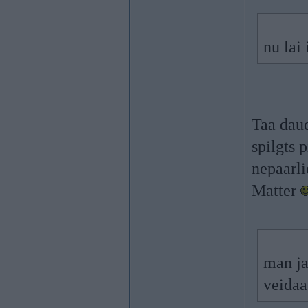
nu lai 
Taa daud
spilgts 
nepaarli
Matter
man ja
veidaa