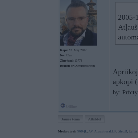
2005-1
Atļauš
automa
Kopš:
13. May 2002
No:
Rīga
Ziņojumi:
13773
Braucu ar:
Accelerationism
Apriikoj
apkopi (
by: Prfct
Offline
Jauna tēma
Atbildēt
Moderatori:
968-jk
,
AV
,
AiwaShuraLLP
,
GirtzB
,
Lafter