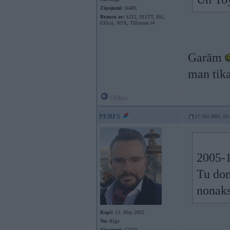
Ziņojumi:
56481
Braucu ar:
S212, 911TT, 951,
635csi, NSX, Tillotson t4
Garām
man tik
Offline
PERFS
27. Oct 2005, 19
2005-1
Tu dom
nonaks
Kopš:
13. May 2002
No:
Rīga
Ziņojumi:
13773