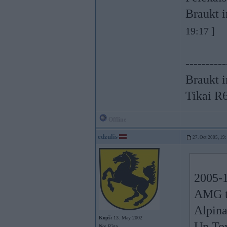
Braukt i
19:17 ]
----------
Braukt i
Tikai R
Offline
edzulis
27. Oct 2005, 19
2005-1
AMG tu
Alpin
Kopš:
13. May 2002
Un To
No:
Rīga