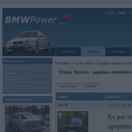
Sveiks,
Viesi!
Ie
Galvenā
Forums
Galerijas
Ziņas un raksti
Forums
»
Citi auto
»
Japāņu sporta aut
BMW modeļu jaunumi
Tēma: Toyota - japānas autobūve
BMW testi
Mēneša BMW
Sērijveida tūnings
Jauna tēma
Atbildēt
Vel...
Autors
Ziņojums
Gadījuma bilde
100
27. Oct 2005, 18
Es pat t
apspriez