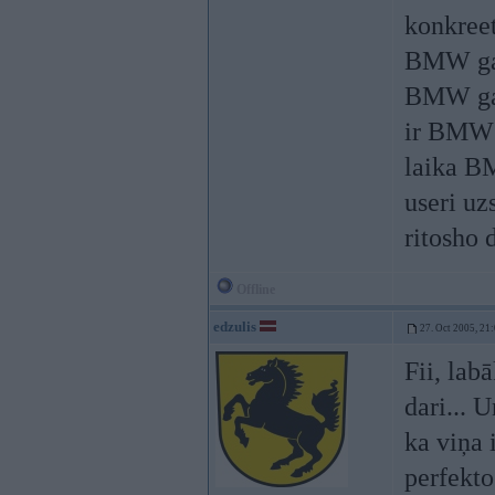
konkreet
BMW gal
BMW gan 
ir BMW u
laika B
useri uz
ritosho 
Offline
edzulis
27. Oct 2005, 21
Fii, lab
dari... 
ka viņa 
perfekto