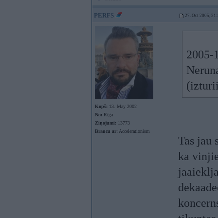
PERFS
27. Oct 2005, 21
2005-1
Neruna
(iztur
Kopš:
13. May 2002
No:
Rīga
Ziņojumi:
13773
Braucu ar:
Accelerationism
Tas jau 
ka vinji
jaaieklj
dekaadee
koncerns