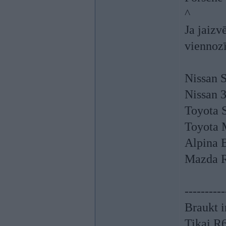
^
Ja jaizv
viennoz
Nissan 
Nissan 
Toyota 
Toyota 
Alpina 
Mazda 
----------
Braukt i
Tikai R