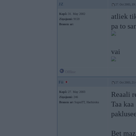
JZ
27. Oct 2005, 19
Kopš:
31. May 2002
atliek t
Ziņojumi:
9159
pa to s
Braucu ar:
vai
Offline
Fii
27. Oct 2005, 21
Kopš:
27. May 2003
Reaali r
Ziņojumi:
246
Taa kaa 
Braucu ar:
SupraTT, Hachiroku
paklusee
Bet mazl