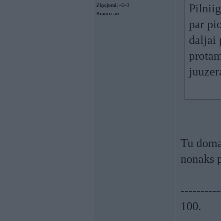
Pilnii
Ziņojumi:
4543
Braucu ar:
...
par pi
dalja
protam
juuzer
Tu domaa
nonaks p
----------
100.