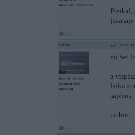
Braucu ar:
Accelerationism
Piedod, 
jaaasapr
Offline
Raicha
27. Oct 2005, 19
nu bet l
a vispaa
Kopš:
26. Dec 2002
Ziņojumi:
14865
laiku zu
Braucu ar:
sapisos,
:suhra:
Offline