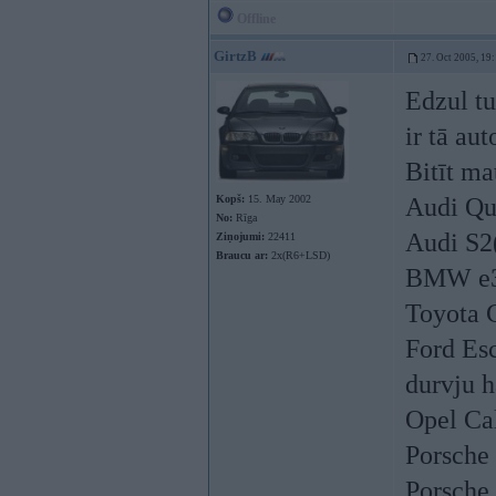
Offline
GirtzB
27. Oct 2005, 19
Edzul tu
ir tā au
Bitīt ma
Kopš:
15. May 2002
Audi Qu
No:
Rīga
Audi S2(
Ziņojumi:
22411
Braucu ar:
2x(R6+LSD)
BMW e
Toyota 
Ford Esc
durvju h
Opel Cal
Porsche
Porsche