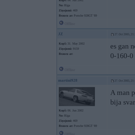
Kopš:
06. Jun 2002
No:
Rīga
Ziņojumi:
469
Braucu ar:
Porsche 928GT '89
Offline
JZ
27. Oct 2005, 21
Kopš:
31. May 2002
es gan ne
Ziņojumi:
9159
0-160-0
Braucu ar:
Offline
martini928
27. Oct 2005, 21
A man p
bija svar
Kopš:
06. Jun 2002
No:
Rīga
Ziņojumi:
469
Braucu ar:
Porsche 928GT '89
Offline