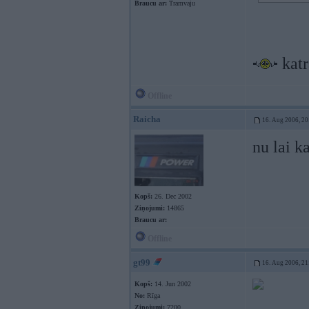
Braucu ar:
Tramvaju
katr
Offline
Raicha
16. Aug 2006, 20
nu lai k
Kopš:
26. Dec 2002
Ziņojumi:
14865
Braucu ar:
Offline
gt99
16. Aug 2006, 21
Kopš:
14. Jun 2002
No:
Rīga
Ziņojumi:
7200