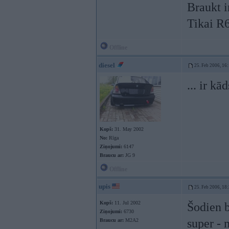
Braukt i
Tikai R
Offline
diesel
25. Feb 2006, 16
... ir k
Kopš:
31. May 2002
No:
Rīga
Ziņojumi:
6147
Braucu ar:
JG 9
Offline
upis
25. Feb 2006, 18
Kopš:
11. Jul 2002
Šodien b
Ziņojumi:
6730
super - 
Braucu ar:
M2A2