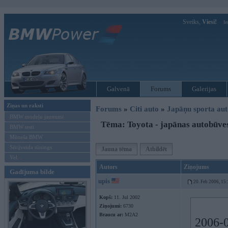
Sveiks,
Viesi!
Ie
Galvenā
Forums
Galerijas
Ziņas un raksti
Forums
»
Citi auto
»
Japāņu sporta aut
BMW modeļu jaunumi
Tēma: Toyota - japānas autobūve
BMW testi
Mēneša BMW
Sērijveida tūnings
Jauna tēma
Atbildēt
Vel...
Autors
Ziņojums
Gadījuma bilde
upis
20. Feb 2006, 15
Kopš:
11. Jul 2002
Ziņojumi:
6730
Braucu ar:
M2A2
2006-0