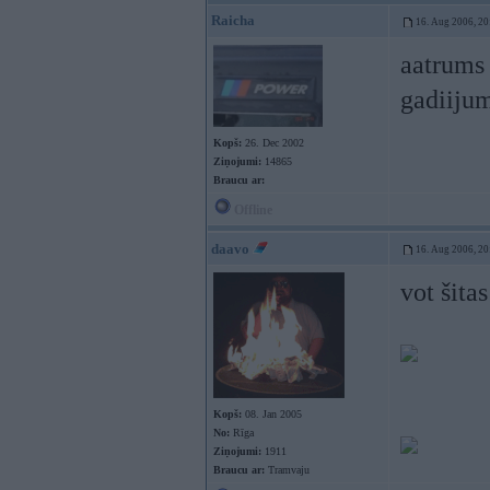
Raicha
16. Aug 2006, 20
aatrums 
gadiiju
Kopš:
26. Dec 2002
Ziņojumi:
14865
Braucu ar:
Offline
daavo
16. Aug 2006, 20
vot šitas
Kopš:
08. Jan 2005
No:
Rīga
Ziņojumi:
1911
Braucu ar:
Tramvaju