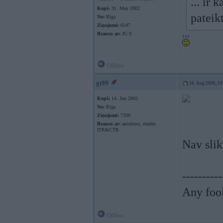
... ir 
Kopš:
31. May 2002
pateik
No:
Rīga
Ziņojumi:
6147
Braucu ar:
JG 9
Offline
gt99
16. Aug 2006, 19
Kopš:
14. Jun 2002
No:
Rīga
Ziņojumi:
7200
Braucu ar:
autobusu, reizēm
ITR&CTR
Nav sli
----------
Any fool
Offline