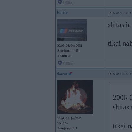
Offline
Raicha
16. Aug 2006, 20
shitas i
tikai na
Kopš:
26. Dec 2002
Ziņojumi:
14865
Braucu ar:
Offline
daavo
16. Aug 2006, 20
2006-0
shitas
Kopš:
08. Jan 2005
No:
Rīga
tikai 
Ziņojumi:
1911