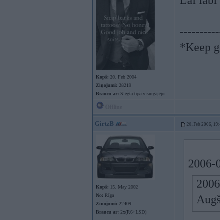
Lai labi
----------
*Keep go
Kopš:
20. Feb 2004
Ziņojumi:
28219
Braucu ar:
Slēgta tipa visurgājēju
Offline
GirtzB
20. Feb 2006, 19
2006-0
2006
Kopš:
15. May 2002
No:
Rīga
Augš
Ziņojumi:
22409
Braucu ar:
2x(R6+LSD)