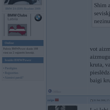
Shim a
BMW Z4 (E89) Roadster 2009
sevisk
nezin
Online
vot aizm
Pašreiz BMWPower skatās 188
viesi un 2 reģistrēti lietotāji.
aizmugu
Ienākt BMWPower
kruta, v
• Pieslēgties
pieslēdz
• Reģistrēties
• Aizmirsi paroli?
baigi kr
Offline
zzips
20. Feb 2006, 17