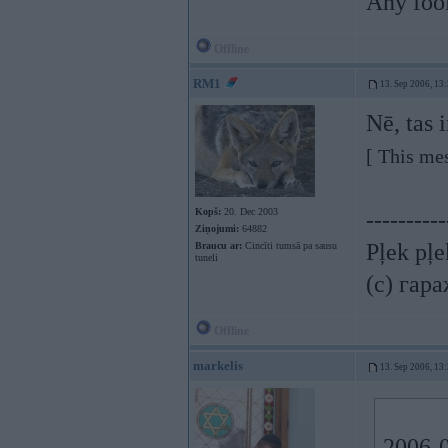
Any fool
Offline
RM1
13. Sep 2006, 13
Nē, tas 
[ This me
Kopš:
20. Dec 2003
----------
Ziņojumi:
64882
Pļek pļ
Braucu ar:
Cincīti tumsā pa sausu
tuneli
(c) гар
Offline
markelis
13. Sep 2006, 13
2006-0