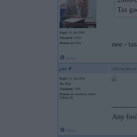
Tas ga
Kopš:
28. Oct 2002
Ziņojumi:
13015
nee - ta
Braucu ar:
eFku
Offline
gt99
26. Sep 2006, 10
Kopš:
14. Jun 2002
No:
Rīga
Ziņojumi:
7200
Braucu ar:
autobusu, reizēm
ITR&CTR
----------
Any fool
Offline