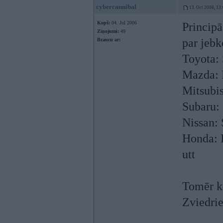
cybercannibal
13. Oct 2006, 13
Kopš:
04. Jul 2006
Principā
Ziņojumi:
49
par jebk
Braucu ar:
Toyota: 
Mazda:
Mitsubi
Subaru:
Nissan: 
Honda: I
utt
Tomēr k
Zviedri