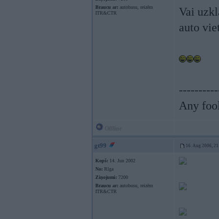
Braucu ar:
autobusu, reizēm
Vai uzkl
ITR&CTR
auto vie
----------
Any fool
Offline
gt99
16. Aug 2006, 21
Kopš:
14. Jun 2002
No:
Rīga
Ziņojumi:
7200
Braucu ar:
autobusu, reizēm
ITR&CTR