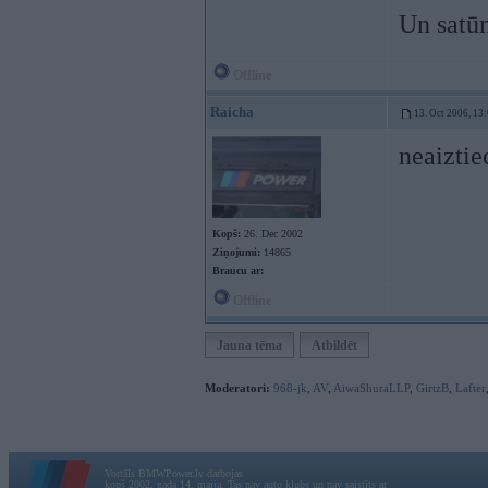
Un satūn
Offline
Raicha
13. Oct 2006, 13
neaiztie
Kopš:
26. Dec 2002
Ziņojumi:
14865
Braucu ar:
Offline
Jauna tēma
Atbildēt
Moderatori:
968-jk
,
AV
,
AiwaShuraLLP
,
GirtzB
,
Lafter
Vortāls BMWPower.lv darbojas
kopš 2002. gada 14. maija. Tas nav auto klubs un nav saistīts ar