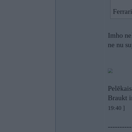
Ferrar
Imho nek
ne nu su
Pelēkais
Braukt i
19:40 ]
----------