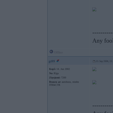
----------
Any fool
Offline
gt99
13. Sep 2006, 13
Kopš:
14. Jun 2002
No:
Rīga
Ziņojumi:
7200
Braucu ar:
autobusu, reizēm
ITR&CTR
----------