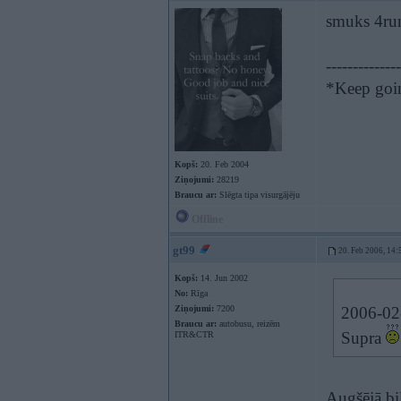
smuks 4ru
--------------
*Keep going
Kopš:
20. Feb 2004
Ziņojumi:
28219
Braucu ar:
Slēgta tipa visurgājēju
Offline
gt99
20. Feb 2006, 14:
Kopš:
14. Jun 2002
No:
Rīga
Ziņojumi:
7200
2006-02-
Braucu ar:
autobusu, reizēm
Supra
ITR&CTR
Augšējā bil