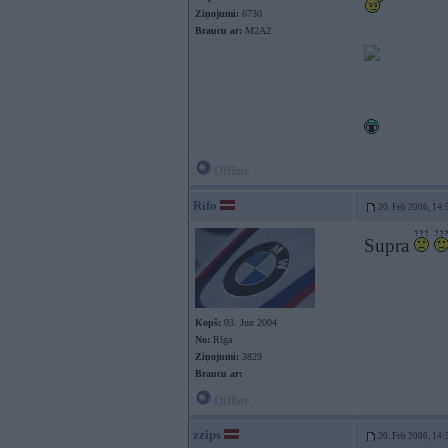
Ziņojumi:
6730
Braucu ar:
M2A2
Offline
Rifo
20. Feb 2006, 14:
Supra
Kopš:
03. Jun 2004
No:
Rīga
Ziņojumi:
3829
Braucu ar:
Offline
zzips
20. Feb 2006, 14: