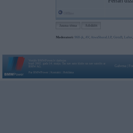
Ferrari di
Offline
Jauna tēma
Atbildēt
Moderatori:
968-jk
,
AV
,
AiwaShuraLLP
,
GirtzB
,
Lafter
Vortāls BMWPower.lv darbojas
kopš 2002. gada 14. maija. Tas nav auto klubs un nav saistīts ar
Galvena
|
Fo
BMW AG.
Par BMWPower
|
Kontakti
|
Reklāma