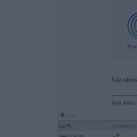
Šajā rakūr
--------------
Any fool c
Offline
upis
20. Feb 2006, 14:
Kopš:
11. Jul 2002