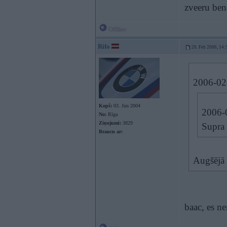
zveeru be
Offline
Rifo
20. Feb 2006, 14:
2006-02-
Kopš:
03. Jun 2004
2006-0
No:
Rīga
Ziņojumi:
3829
Supra
Braucu ar:
Augšējā 
baac, es ne