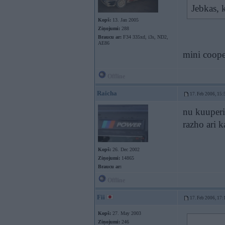
Jebkas, 
Kopš:
13. Jan 2005
Ziņojumi:
288
Braucu ar:
F34 335xd, i3s, ND2,
AE86
mini coope
Offline
Raicha
17. Feb 2006, 15:
nu kuuperim
razho ari 
Kopš:
26. Dec 2002
Ziņojumi:
14865
Braucu ar:
Offline
Fii
17. Feb 2006, 17:
Kopš:
27. May 2003
Ziņojumi:
246