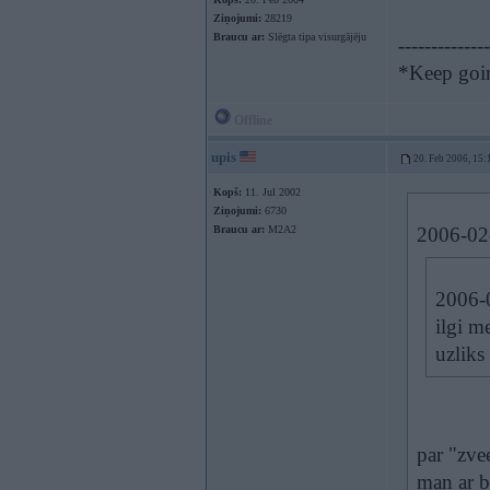
Ziņojumi:
28219
Braucu ar:
Slēgta tipa visurgājēju
--------------
*Keep going
Offline
upis
20. Feb 2006, 15:
Kopš:
11. Jul 2002
Ziņojumi:
6730
Braucu ar:
M2A2
2006-02-
2006-0
ilgi m
uzliks
par "zve
man ar b