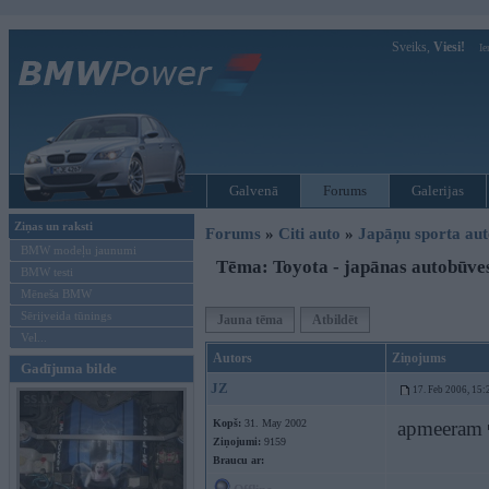
Sveiks,
Viesi!
Ie
Galvenā
Forums
Galerijas
Ziņas un raksti
Forums
»
Citi auto
»
Japāņu sporta aut
BMW modeļu jaunumi
Tēma: Toyota - japānas autobūve
BMW testi
Mēneša BMW
Sērijveida tūnings
Jauna tēma
Atbildēt
Vel...
Autors
Ziņojums
Gadījuma bilde
JZ
17. Feb 2006, 15:
Kopš:
31. May 2002
apmeeram
Ziņojumi:
9159
Braucu ar: