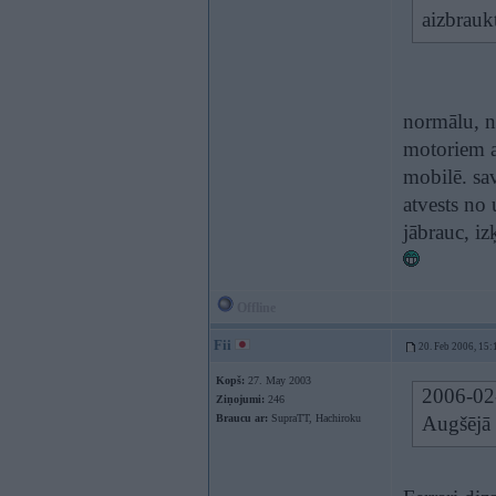
aizbrau
normālu, ne
motoriem ar
mobilē. sav
atvests no 
jābrauc, i
Offline
Fii
20. Feb 2006, 15:
Kopš:
27. May 2003
2006-02-
Ziņojumi:
246
Braucu ar:
SupraTT, Hachiroku
Augšējā 