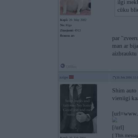
ilgi mek
cūku bli
Kopš:
20. May 2002
No:
Rīga
Ziņojumi:
4913
Braucu ar:
par "zveer
man ar bija
aizbraukt
Offline
zzips
20. Feb 2006, 15:
Shim auto l
vieniigi ka
[url=www.k
[/url]
[ This messa
Kopš:
20. Feb 2004