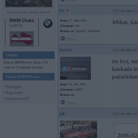
Offline
Fii
17. Feb 2006, 15:
Latvijas lauku tūninga šedevri
Kopš:
27. May 2003
Jebkas, ka
Ziņojumi:
246
Braucu ar:
SupraTT, Hachiroku
Offline
Raicha
17. Feb 2006, 15:
Online
nu hvz, esm
Pašreiz BMWPower skatās 176
viesi un 3 reģistrēti lietotāji.
kaukada int
padariishan
Ienākt BMWPower
Kopš:
26. Dec 2002
• Pieslēgties
Ziņojumi:
14865
• Reģistrēties
Braucu ar:
• Aizmirsi paroli?
Offline
jnk
17. Feb 2006, 15:
2006-02-