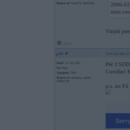
Braucu ar:
SupraTT, Hachiroku
2006-02-
mini coo
Vinjsh pie
Offline
gt99
20. Feb 2006, 14:
Kopš:
14. Jun 2002
Pēc CSDD d
No:
Rīga
Corollas! 
Ziņojumi:
7200
Braucu ar:
autobusu, reizēm
ITR&CTR
p.s. no Fii