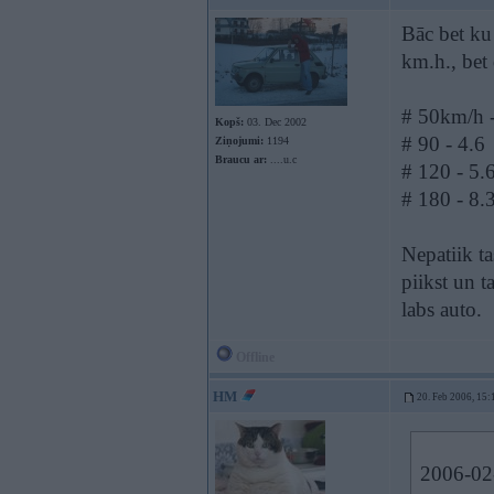
Bāc bet ku
km.h., bet
# 50km/h -
Kopš:
03. Dec 2002
# 90 - 4.6
Ziņojumi:
1194
Braucu ar:
....u.c
# 120 - 5.
# 180 - 8.
Nepatiik ta
piikst un t
labs auto.
Offline
HM
20. Feb 2006, 15:
2006-02-