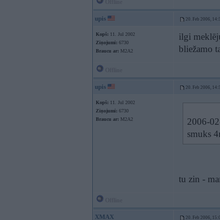
Offline
upis
20. Feb 2006, 14:
Kopš:
11. Jul 2002
ilgi meklē
Ziņojumi:
6730
bliežamo t
Braucu ar:
M2A2
Offline
upis
20. Feb 2006, 14:
Kopš:
11. Jul 2002
Ziņojumi:
6730
Braucu ar:
M2A2
2006-02-
smuks 4
tu zin - ma
Offline
XMAX
20. Feb 2006, 15: