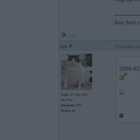
--------------
Any fool c
Offline
HM
20. Feb 2006, 14:
2006-02-
Kopš:
20. May 2002
No:
Rīga
Ziņojumi:
4913
Braucu ar: