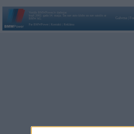
Vortāls BMWPower.lv darbojas
kopš 2002. gada 14. maija. Tas nav auto klubs un nav saistīts ar
Galvena
|
Fo
BMW AG.
Par BMWPower
|
Kontakti
|
Reklāma