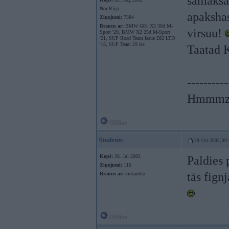
samaksaa
No:
Rīga
apakshas
Ziņojumi:
7384
Braucu ar:
BMW G01 X3 30d M-
virsuu!
Sport '20, BMW X2 25d M-Sport
'21, SUP Road Team Issue DI2 LTD
'15, SUP Team 29 Iss
Taatad
----------
Hmmmzz
Offline
Students
29. Oct 2003, 09
Kopš:
26. Jul 2002
Paldies 
Ziņojumi:
110
tās fign
Braucu ar:
viskautko
Offline