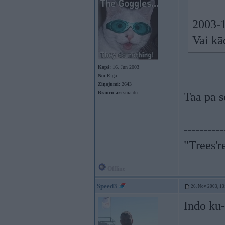
2003-1
Vai k
Kopš:
16. Jun 2003
No:
Rīga
Ziņojumi:
2643
Braucu ar:
smaidu
Taa pa s
----------
"Trees'r
Offline
Speed3
26. Nov 2003, 13
Indo ku-