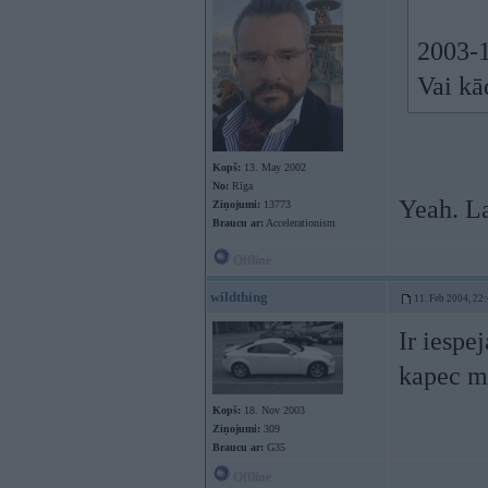
2003-1
Vai k
Kopš:
13. May 2002
No:
Rīga
Yeah. 
Ziņojumi:
13773
Braucu ar:
Accelerationism
Offline
wildthing
11. Feb 2004, 22
Ir iespe
kapec m
Kopš:
18. Nov 2003
Ziņojumi:
309
Braucu ar:
G35
Offline