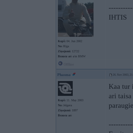
----------
IHTIS
Kopš:
04. Jun 2002
No:
Rīga
Ziņojumi:
12722
Braucu ar:
a/m BMW
Offline
Phasma
26. Nov 2003, 21
Kaa tur 
ari tais
Kopš:
11. May 2003
paraugi
No:
Jelgava
Ziņojumi:
1897
Braucu ar:
----------