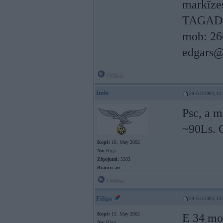
markīzes
TAGAD 
mob: 26
edgars@
Offline
Indo
29. Oct 2003, 12
Psc, a m
~90Ls. G
Kopš:
18. May 2002
No:
Rīga
Ziņojumi:
5383
Braucu ar:
Offline
Filips
29. Oct 2003, 13
Kopš:
15. May 2002
E 34 mo
No:
Rīga