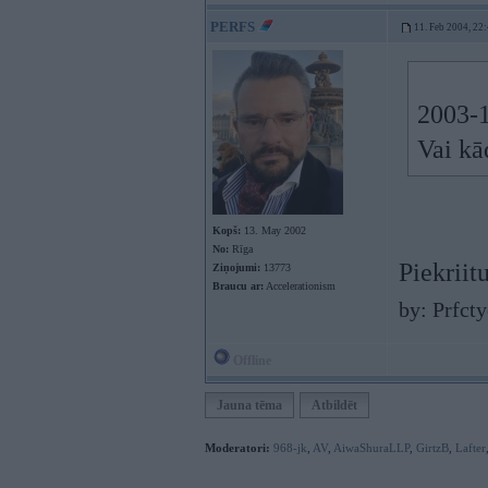
PERFS
11. Feb 2004, 22
2003-1
Vai k
Kopš:
13. May 2002
No:
Rīga
Piekrii
Ziņojumi:
13773
Braucu ar:
Accelerationism
by: Prfct
Offline
Jauna tēma
Atbildēt
Moderatori:
968-jk
,
AV
,
AiwaShuraLLP
,
GirtzB
,
Lafter