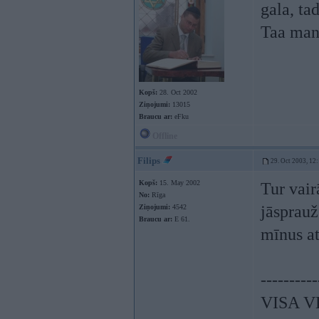
gala, ta
Taa man
Kopš:
28. Oct 2002
Ziņojumi:
13015
Braucu ar:
eFku
Offline
Filips
29. Oct 2003, 12
Kopš:
15. May 2002
Tur vair
No:
Rīga
jāsprauž
Ziņojumi:
4542
Braucu ar:
E 61.
mīnus a
----------
VISA V