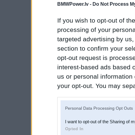
BMWPower.lv -
Do Not Process My
If you wish to opt-out of the
processing of your personal
targeted advertising by us
section to confirm your sel
opt-out request is proces
interest-based ads based o
us or personal information d
your opt-out. You may separ
disclosure of your personal
IAB’s list of downstream pa
Personal Data Processing Opt Outs
also be disclosed by us to 
I want to opt-out of the Sharing of 
Downstream Participants
th
Opted In
third parties.