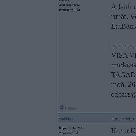
Atlaidi 
Ziņojumi:
4542
Braucu ar:
E 61.
runāt. V
LatBem
----------
VISA V
markīzes
TAGAD 
mob: 26
edgars@
Offline
Students
04. Nov 2003, 15
Kopš:
26. Jul 2002
Kur ir 
Ziņojumi:
110