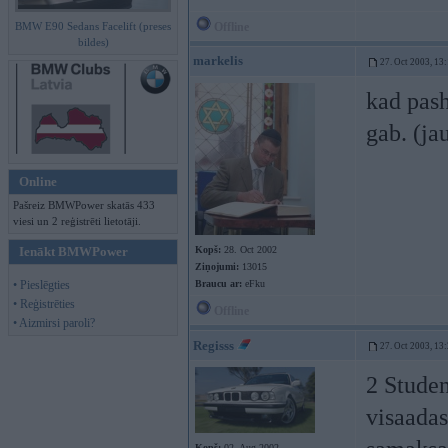
BMW E90 Sedans Facelift (preses
Offline
bildes)
markelis
27. Oct 2003, 13
kad pash
gab. (ja
Online
Pašreiz BMWPower skatās 433
viesi un 2 reģistrēti lietotāji.
Ienākt BMWPower
Kopš:
28. Oct 2002
Ziņojumi:
13015
• Pieslēgties
Braucu ar:
eFku
• Reģistrēties
Offline
• Aizmirsi paroli?
Regisss
27. Oct 2003, 13
2 Studen
visaada
Kopš:
02. Aug 2002