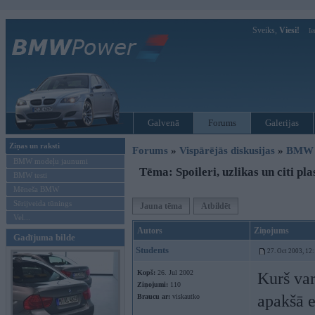
Sveiks,
Viesi!
Ie
Galvenā
Forums
Galerijas
Ziņas un raksti
Forums
»
Vispārējās diskusijas
»
BMW t
BMW modeļu jaunumi
Tēma: Spoileri, uzlikas un citi pl
BMW testi
Mēneša BMW
Sērijveida tūnings
Jauna tēma
Atbildēt
Vel...
Autors
Ziņojums
Gadījuma bilde
Students
27. Oct 2003, 12
Kopš:
26. Jul 2002
Kurš var
Ziņojumi:
110
apakšā e
Braucu ar:
viskautko