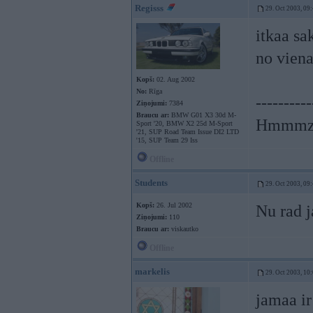
Regisss
29. Oct 2003, 09
itkaa sa
no viena
Kopš:
02. Aug 2002
No:
Rīga
----------
Ziņojumi:
7384
Braucu ar:
BMW G01 X3 30d M-
Hmmmzz
Sport '20, BMW X2 25d M-Sport
'21, SUP Road Team Issue DI2 LTD
'15, SUP Team 29 Iss
Offline
Students
29. Oct 2003, 09
Kopš:
26. Jul 2002
Nu rad j
Ziņojumi:
110
Braucu ar:
viskautko
Offline
markelis
29. Oct 2003, 10
jamaa ir