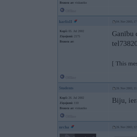
Braucu ar:
viskautko
Offline
karlisII
04. Nov 2003, 17
Kopš:
05. Jul 2002
Ganību 
Ziņojumi:
2175
tel7382
Braucu ar:
[ This me
Offline
Students
26. Nov 2003, 11
Kopš:
26. Jul 2002
Biju, ie
Ziņojumi:
110
Braucu ar:
viskautko
Offline
nrcha
26. Nov 2003, 12