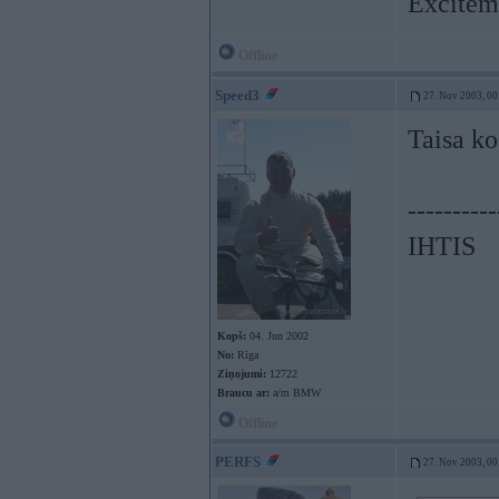
Exciteme
Offline
Speed3
27. Nov 2003, 00
Taisa ko 
----------
IHTIS
Kopš:
04. Jun 2002
No:
Rīga
Ziņojumi:
12722
Braucu ar:
a/m BMW
Offline
PERFS
27. Nov 2003, 00