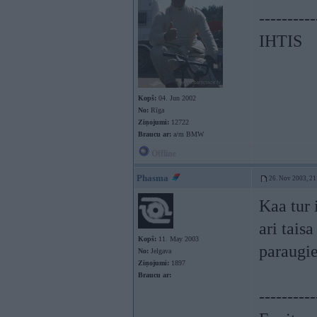
----------
IHTIS
Kopš:
04. Jun 2002
No:
Rīga
Ziņojumi:
12722
Braucu ar:
a/m BMW
Offline
Phasma
26. Nov 2003, 21
Kaa tur 
ari tais
Kopš:
11. May 2003
paraugi
No:
Jelgava
Ziņojumi:
1897
Braucu ar:
----------