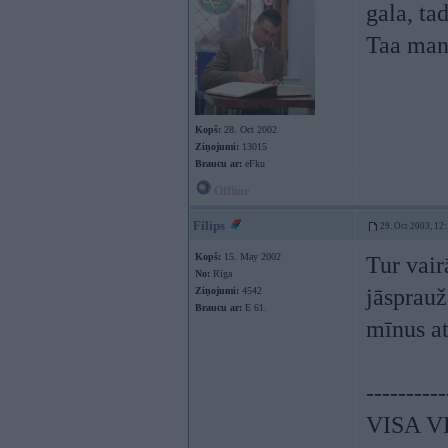
gala, ta
Taa man
Kopš:
28. Oct 2002
Ziņojumi:
13015
Braucu ar:
eFku
Offline
Filips
29. Oct 2003, 12
Kopš:
15. May 2002
Tur vair
No:
Rīga
jāsprauž
Ziņojumi:
4542
Braucu ar:
E 61.
mīnus a
----------
VISA V