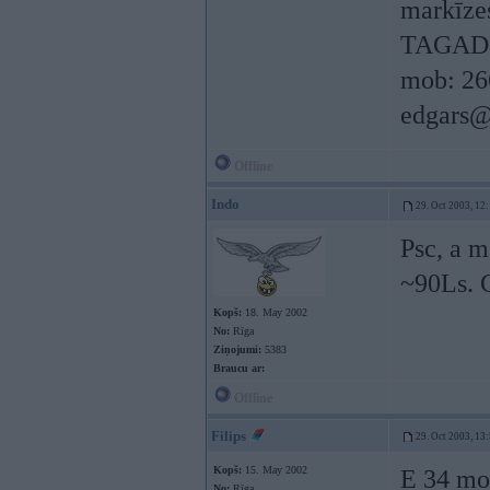
markīzes
TAGAD 
mob: 26
edgars@
Offline
Indo
29. Oct 2003, 12
Psc, a m
~90Ls. G
Kopš:
18. May 2002
No:
Rīga
Ziņojumi:
5383
Braucu ar:
Offline
Filips
29. Oct 2003, 13
Kopš:
15. May 2002
E 34 mo
No:
Rīga