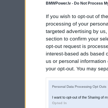
BMWPower.lv -
Do Not Process My
If you wish to opt-out of the
processing of your personal
targeted advertising by us
section to confirm your sel
opt-out request is proces
interest-based ads based o
us or personal information d
your opt-out. You may separ
disclosure of your personal
IAB’s list of downstream pa
Personal Data Processing Opt Outs
also be disclosed by us to 
I want to opt-out of the Sharing of 
Downstream Participants
th
Opted In
third parties.