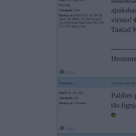
samaksaa
No:
Rīga
apakshas
Ziņojumi:
7384
Braucu ar:
BMW G01 X3 30d M-
virsuu!
Sport '20, BMW X2 25d M-Sport
'21, SUP Road Team Issue DI2 LTD
'15, SUP Team 29 Iss
Taatad
----------
Hmmmzz
Offline
Students
29. Oct 2003, 09
Kopš:
26. Jul 2002
Paldies 
Ziņojumi:
110
tās fign
Braucu ar:
viskautko
Offline