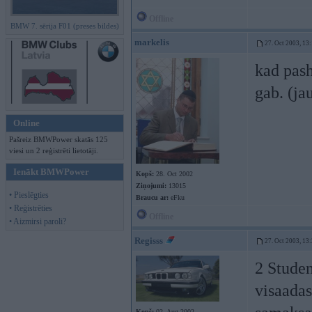
Offline
BMW 7. sērija F01 (preses bildes)
markelis
27. Oct 2003, 13
kad pash
gab. (ja
Online
Pašreiz BMWPower skatās 125
viesi un 2 reģistrēti lietotāji.
Ienākt BMWPower
Kopš:
28. Oct 2002
Ziņojumi:
13015
• Pieslēgties
Braucu ar:
eFku
• Reģistrēties
Offline
• Aizmirsi paroli?
Regisss
27. Oct 2003, 13
2 Studen
visaada
Kopš:
02. Aug 2002