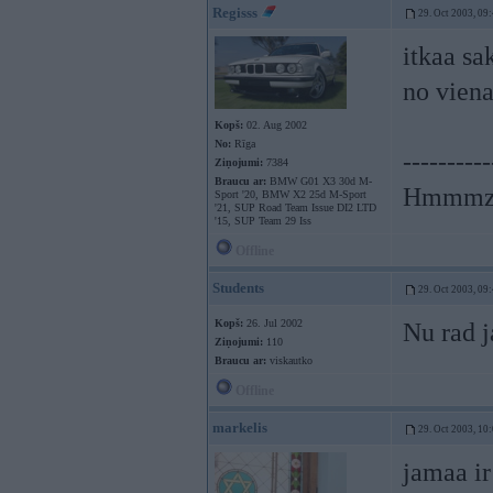
Regisss
29. Oct 2003, 09
itkaa sa
no viena
Kopš:
02. Aug 2002
No:
Rīga
----------
Ziņojumi:
7384
Braucu ar:
BMW G01 X3 30d M-
Hmmmzz
Sport '20, BMW X2 25d M-Sport
'21, SUP Road Team Issue DI2 LTD
'15, SUP Team 29 Iss
Offline
Students
29. Oct 2003, 09
Kopš:
26. Jul 2002
Nu rad j
Ziņojumi:
110
Braucu ar:
viskautko
Offline
markelis
29. Oct 2003, 10
jamaa ir