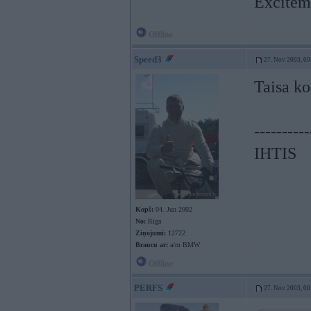
Exciteme
Offline
Speed3
27. Nov 2003, 00
Taisa ko 
----------
IHTIS
Kopš:
04. Jun 2002
No:
Rīga
Ziņojumi:
12722
Braucu ar:
a/m BMW
Offline
PERFS
27. Nov 2003, 00