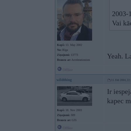
2003-1
Vai k
Kopš:
13. May 2002
No:
Rīga
Yeah. 
Ziņojumi:
13773
Braucu ar:
Accelerationism
Offline
wildthing
11. Feb 2004, 22
Ir iespe
kapec m
Kopš:
18. Nov 2003
Ziņojumi:
309
Braucu ar:
G35
Offline