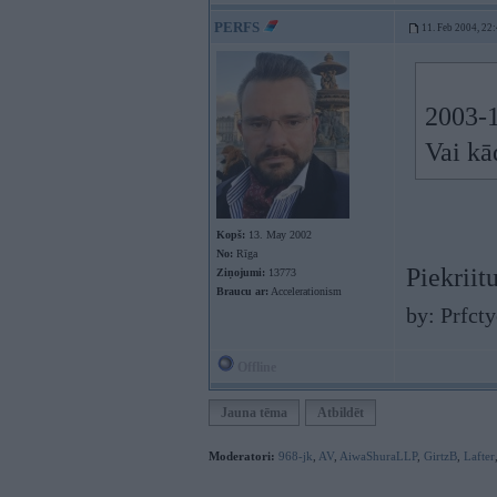
PERFS
11. Feb 2004, 22
2003-1
Vai k
Kopš:
13. May 2002
No:
Rīga
Piekrii
Ziņojumi:
13773
Braucu ar:
Accelerationism
by: Prfct
Offline
Jauna tēma
Atbildēt
Moderatori:
968-jk
,
AV
,
AiwaShuraLLP
,
GirtzB
,
Lafter