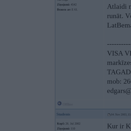
Atlaidi 
Ziņojumi:
4542
Braucu ar:
E 61.
runāt. V
LatBem
----------
VISA V
markīzes
TAGAD 
mob: 26
edgars@
Offline
Students
04. Nov 2003, 15
Kopš:
26. Jul 2002
Kur ir 
Ziņojumi:
110