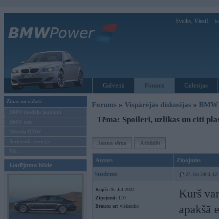
Sveiks,
Viesi!
Ie
Galvenā
Forums
Galerijas
Ziņas un raksti
Forums
»
Vispārējās diskusijas
»
BMW t
BMW modeļu jaunumi
Tēma: Spoileri, uzlikas un citi pl
BMW testi
Mēneša BMW
Sērijveida tūnings
Jauna tēma
Atbildēt
Vel...
Autors
Ziņojums
Gadījuma bilde
Students
27. Oct 2003, 12
Kopš:
26. Jul 2002
Kurš var
Ziņojumi:
110
apakšā e
Braucu ar:
viskautko