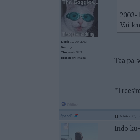
2003-1
Vai k
Kopš:
16. Jun 2003
No:
Rīga
Ziņojumi:
2643
Braucu ar:
smaidu
Taa pa s
----------
"Trees'r
Offline
Speed3
26. Nov 2003, 13
Indo ku-