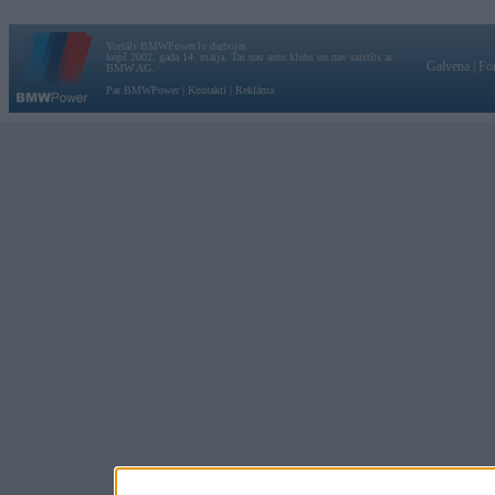
Vortāls BMWPower.lv darbojas
kopš 2002. gada 14. maija. Tas nav auto klubs un nav saistīts ar
Galvena
|
Fo
BMW AG.
Par BMWPower
|
Kontakti
|
Reklāma