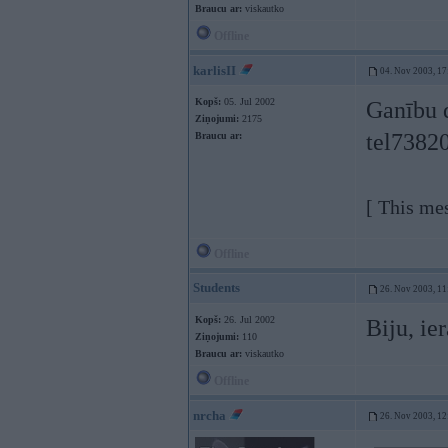
Braucu ar:
viskautko
Offline
karlisII
04. Nov 2003, 17
Kopš:
05. Jul 2002
Ganību 
Ziņojumi:
2175
tel7382
Braucu ar:
[ This me
Offline
Students
26. Nov 2003, 11
Kopš:
26. Jul 2002
Biju, ie
Ziņojumi:
110
Braucu ar:
viskautko
Offline
nrcha
26. Nov 2003, 12