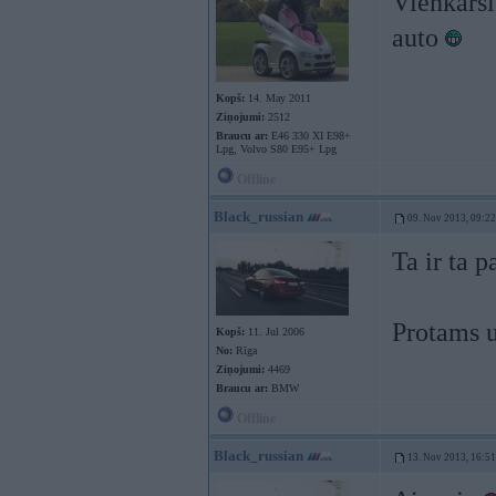
Vienkarsi
auto
Kopš:
14. May 2011
Ziņojumi:
2512
Braucu ar:
E46 330 XI E98+
Lpg, Volvo S80 E95+ Lpg
Offline
Black_russian
09. Nov 2013, 09:22
Ta ir ta 
Protams u
Kopš:
11. Jul 2006
No:
Rīga
Ziņojumi:
4469
Braucu ar:
BMW
Offline
Black_russian
13. Nov 2013, 16:51