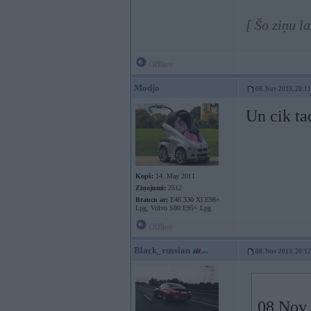
[ Šo ziņu l
Offline
Modjo
08. Nov 2013, 20:11
Un cik ta
Kopš:
14. May 2011
Ziņojumi:
2512
Braucu ar:
E46 330 XI E98+
Lpg, Volvo S80 E95+ Lpg
Offline
Black_russian
08. Nov 2013, 20:12
08 Nov 