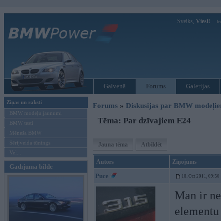
Sveiks,
Viesi!
Ie
Galvenā
Forums
Galerijas
Ziņas un raksti
Forums
»
Diskusijas par BMW modeļi
BMW modeļu jaunumi
Tēma: Par dzīvajiem E24
BMW testi
Mēneša BMW
Sērijveida tūnings
Jauna tēma
Atbildēt
Vel...
Autors
Ziņojums
Gadījuma bilde
Puce
18. Oct 2011, 09:50
Man ir ne
elementu 