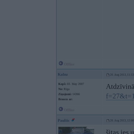
Offline
Kalnz
20. Aug 2013, 11:53
Kopš:
03. May 2007
Atdzīvinā
No:
Rīga
f=27&t=
Ziņojumi:
14366
Braucu ar:
Offline
Pauliic
20. Aug 2013, 12:00
šitas ies