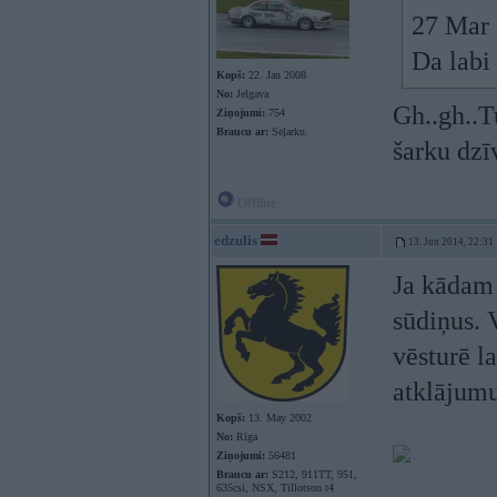
27 Mar 
Da labi
Kopš:
22. Jan 2008
No:
Jelgava
Gh..gh..T
Ziņojumi:
754
Braucu ar:
Seļarku.
šarku dzī
Offline
edzulis
13. Jun 2014, 22:31
Ja kādam 
sūdiņus. 
vēsturē l
atklājumu
Kopš:
13. May 2002
No:
Rīga
Ziņojumi:
56481
Braucu ar:
S212, 911TT, 951,
635csi, NSX, Tillotson t4