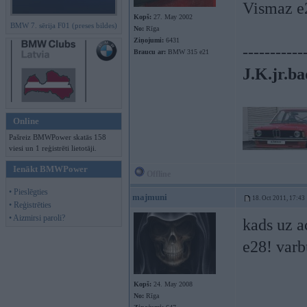
Vismaz e2
Kopš:
27. May 2002
BMW 7. sērija F01 (preses bildes)
No:
Rīga
Ziņojumi:
6431
-----------
Braucu ar:
BMW 315 e21
J.K.jr.ba
Online
Pašreiz BMWPower skatās 158
viesi un 1 reģistrēti lietotāji.
Ienākt BMWPower
Offline
• Pieslēgties
majmuni
18. Oct 2011, 17:43
• Reģistrēties
• Aizmirsi paroli?
kads uz ac
e28! varb
Kopš:
24. May 2008
No:
Rīga