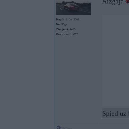
Aizgaja
Kopš:
11. Jul 2006
No:
Rīga
Ziņojumi:
4469
Braucu ar:
BMW
Spied uz 
Offline