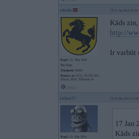
edzulis
17. Jan 2014, 10:59
Kāds zin,
http://ww
Ir varbūt 
Kopš:
13. May 2002
No:
Rīga
Ziņojumi:
56481
Braucu ar:
S212, 911TT, 951,
635csi, NSX, Tillotson t4
Offline
rieksts77
23. Mar 2014, 21:08
17 Jan 2
Kāds zi
Kopš:
23. Mar 2014