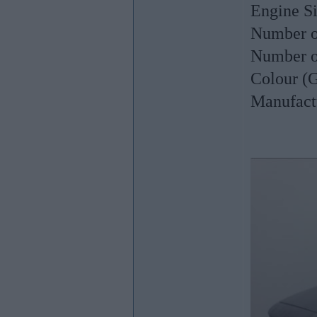
Engine Si
Number o
Number o
Colour (G
Manufac