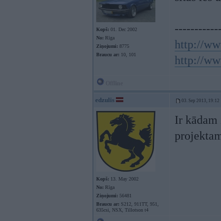
-----------
Kopš:
01. Dec 2002
No:
Rīga
http://ww
Ziņojumi:
8775
Braucu ar:
10, 101
http://ww
Offline
edzulis
03. Sep 2013, 19:12
Ir kādam 
projektam
Kopš:
13. May 2002
No:
Rīga
Ziņojumi:
56481
Braucu ar:
S212, 911TT, 951,
635csi, NSX, Tillotson t4