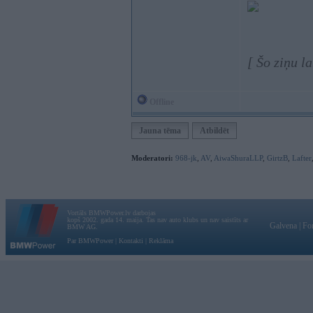
[ Šo ziņu l
Offline
Jauna tēma
Atbildēt
Moderatori:
968-jk
,
AV
,
AiwaShuraLLP
,
GirtzB
,
Lafter
Vortāls BMWPower.lv darbojas
kopš 2002. gada 14. maija. Tas nav auto klubs un nav saistīts ar
Galvena
|
Fo
BMW AG.
Par BMWPower
|
Kontakti
|
Reklāma