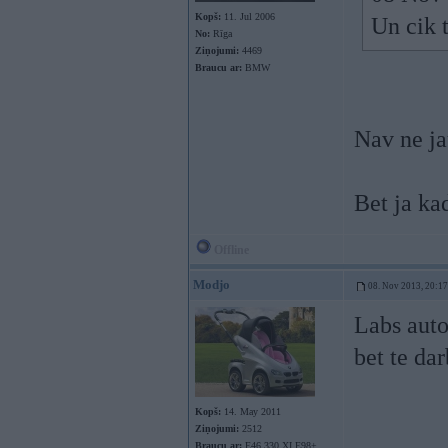
Kopš:
11. Jul 2006
Un cik 
No:
Rīga
Ziņojumi:
4469
Braucu ar:
BMW
Nav ne j
Bet ja ka
Offline
Modjo
08. Nov 2013, 20:17
Labs auto 
bet te dar
Kopš:
14. May 2011
Ziņojumi:
2512
Braucu ar:
E46 330 XI E98+