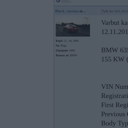
Offline
Black_russian
08. Nov 2013, 19:51
Varbut ka
12.11.201
Kopš:
11. Jul 2006
No:
Rīga
BMW 635
Ziņojumi:
4469
Braucu ar:
BMW
155 KW (
VIN Num
Registra
First Reg
Previous
Body Typ