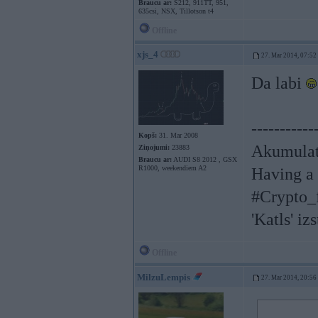
Braucu ar:
S212, 911TT, 951,
635csi, NSX, Tillotson t4
Offline
xjs_4
27. Mar 2014, 07:52
Da labi
-----------
Kopš:
31. Mar 2008
Akumulat
Ziņojumi:
23883
Braucu ar:
AUDI S8 2012 , GSX
R1000, weekendiem A2
Having a 
#Crypto_
'Katls' iz
Offline
MilzuLempis
27. Mar 2014, 20:56