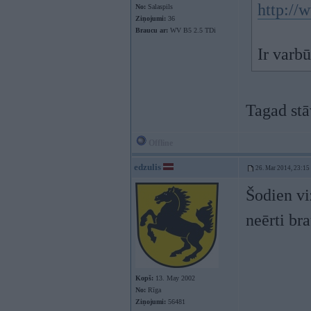
http://
No:
Salaspils
Ziņojumi:
36
Braucu ar:
WV B5 2.5 TDi
Ir varbū
Tagad stā
Offline
edzulis
26. Mar 2014, 23:15
Šodien vi
neērti br
Kopš:
13. May 2002
No:
Rīga
Ziņojumi:
56481