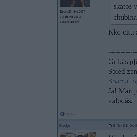
skatos 
Kopš:
23. Sep 2007
chubin
Ziņojumi:
28686
Braucu ar:
wv
Kko citu 
-----------
Gribās pļ
Spied ze
Spama to
Jā! Man j
valodās.
Offline
Modjo
08. Nov 2013, 20:45