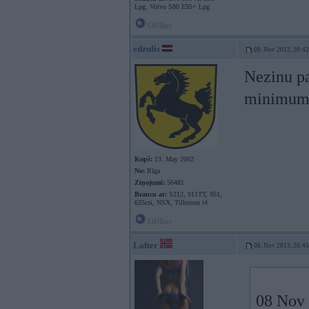
Lpg, Volvo S80 E95+ Lpg
Offline
edzulis
08. Nov 2013, 20:42
Nezinu pa
minimum
Kopš:
13. May 2002
No:
Rīga
Ziņojumi:
56481
Braucu ar:
S212, 911TT, 951,
635csi, NSX, Tillotson t4
Offline
Lafter
08. Nov 2013, 20:45
08 Nov 