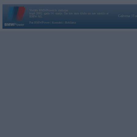
Vortāls BMWPower.lv darbojas
kopš 2002. gada 14. maija. Tas nav auto klubs un nav saistīts ar
Galvena
|
Fo
BMW AG.
Par BMWPower
|
Kontakti
|
Reklāma