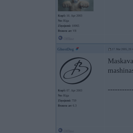
Kopš:
16. Apr 2003
No:
Rīga
Ziņojumi:
10065
Braucu ar:
V8
Offline
GhostDog
17. Mar 2005, 20:
Maskavas 
mashinas
----------
Kopš:
07. Apr 2003
No:
Rīga
Ziņojumi:
759
Braucu ar:
6.3
Offline