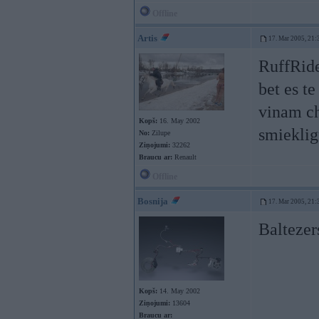
Offline
Artis
17. Mar 2005, 21:
RuffRide
bet es te
vinam ch
Kopš:
16. May 2002
smieklig
No:
Zilupe
Ziņojumi:
32262
Braucu ar:
Renault
Offline
Bosnija
17. Mar 2005, 21:
Baltezer
Kopš:
14. May 2002
Ziņojumi:
13604
Braucu ar: