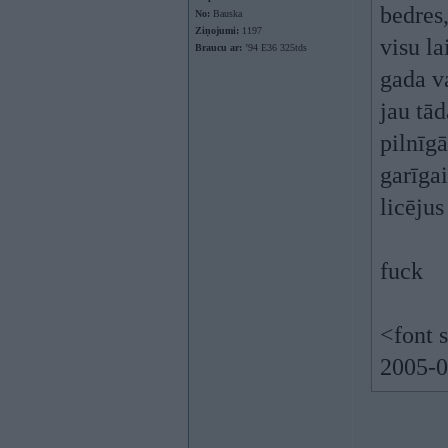
bedres,
No:
Bauska
Ziņojumi:
1197
visu l
Braucu ar:
’94 E36 325tds
gada v
jau tād
pilnīg
garīgai
licējus
fuck
<font 
2005-0