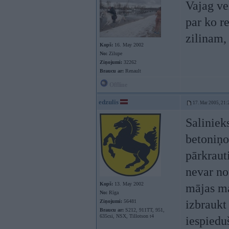
Vajag ve
par ko r
zilinam, 
Kopš:
16. May 2002
No:
Zilupe
Ziņojumi:
32262
Braucu ar:
Renault
Offline
edzulis
17. Mar 2005, 21:
Saliniek
betoniņo
pārkraut
nevar no
Kopš:
13. May 2002
mājas ma
No:
Rīga
izbraukt
Ziņojumi:
56481
Braucu ar:
S212, 911TT, 951,
635csi, NSX, Tillotson t4
iespiedu