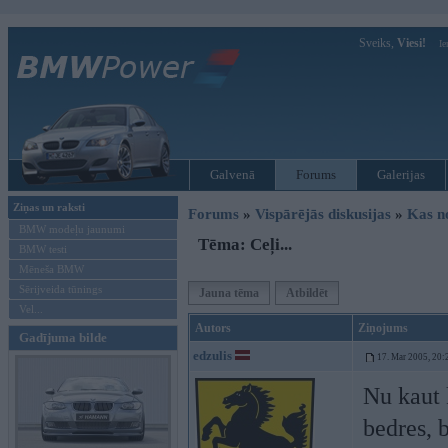
Sveiks,
Viesi!
Ie
Galvenā
Forums
Galerijas
Ziņas un raksti
Forums
»
Vispārējās diskusijas
»
Kas no
BMW modeļu jaunumi
Tēma: Ceļi...
BMW testi
Mēneša BMW
Sērijveida tūnings
Jauna tēma
Atbildēt
Vel...
Autors
Ziņojums
Gadījuma bilde
edzulis
17. Mar 2005, 20:
Nu kaut 
bedres, 