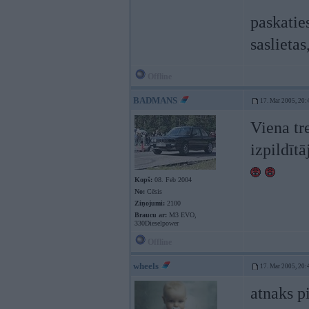
paskatie
saslietas
Offline
BADMANS
17. Mar 2005, 20:
Viena tr
izpildīt
Kopš:
08. Feb 2004
No:
Cēsis
Ziņojumi:
2100
Braucu ar:
M3 EVO,
330Dieselpower
Offline
wheels
17. Mar 2005, 20:
atnaks p