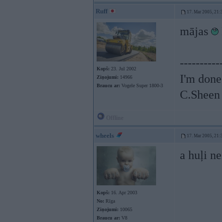
Ruff
17. Mar 2005, 21:
mājas
----------
Kopš:
23. Jul 2002
I'm done
Ziņojumi:
14966
Braucu ar:
Vogele Super 1800-3
C.Sheen
Offline
wheels
17. Mar 2005, 21:
a huļi n
Kopš:
16. Apr 2003
No:
Rīga
Ziņojumi:
10065
Braucu ar:
V8