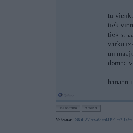
tu vienka
tiek vin
tiek str
varku iz
un maaju 
domaa v
banaanu 
Offline
Jauna tēma
Atbildēt
Moderatori:
968-jk
,
AV
,
AiwaShuraLLP
,
GirtzB
,
Lafter