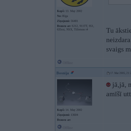
Kopš:
13. May 2002
No:
Rīga
Ziņojumi:
56481
Braucu ar:
S212, 911TT, 951,
Tu āksti
635csi, NSX, Tillotson t4
neizdara
svaigs m
Offline
Bosnija
17. Mar 2005, 21:
jā,jā, 
amīšī utt
Kopš:
14. May 2002
Ziņojumi:
13604
Braucu ar:
Offline