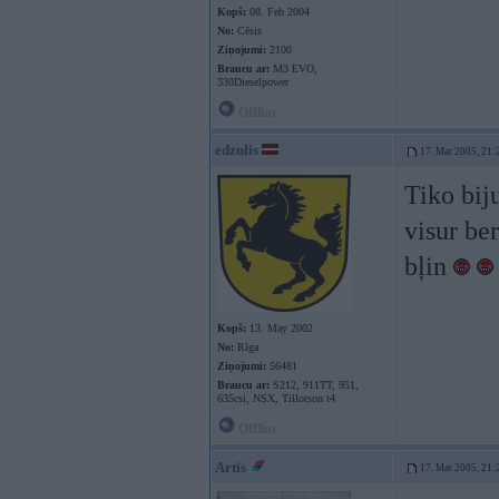
Kopš:
08. Feb 2004
No:
Cēsis
Ziņojumi:
2100
Braucu ar:
M3 EVO,
330Dieselpower
Offline
edzulis
17. Mar 2005, 21:
Tiko biju
visur be
bļin
Kopš:
13. May 2002
No:
Rīga
Ziņojumi:
56481
Braucu ar:
S212, 911TT, 951,
635csi, NSX, Tillotson t4
Offline
Artis
17. Mar 2005, 21: