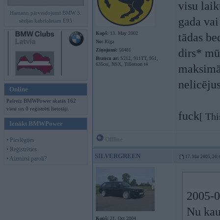
visu lai
Hamann pārveidojumi BMW 3.
gada vai
sērijas kabrioletam E93
Kopš:
13. May 2002
tādas be
No:
Rīga
dirs* mū
Ziņojumi:
56481
Braucu ar:
S212, 911TT, 951,
635csi, NSX, Tillotson t4
maksimāli
nelicēju
Online
Pašreiz BMWPower skatās 162
viesi un 0 reģistrēti lietotāji.
fuck
[ Thi
Ienākt BMWPower
Offline
• Pieslēgties
• Reģistrēties
SILVERGREEN
17. Mar 2005, 20:
• Aizmirsi paroli?
2005-03
Nu kau
Kopš:
21. Oct 2004