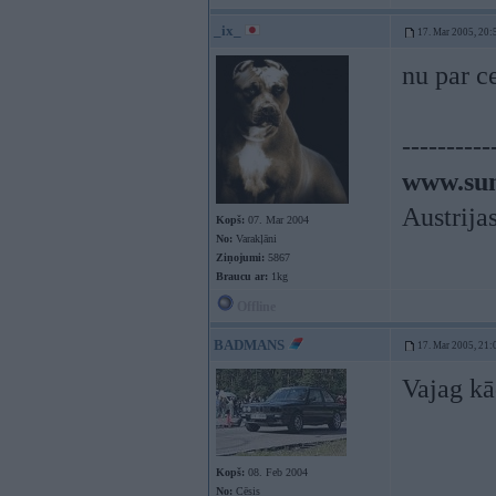
_ix_
17. Mar 2005, 20:
nu par c
----------
www.sun
Austrija
Kopš:
07. Mar 2004
No:
Varakļāni
Ziņojumi:
5867
Braucu ar:
1kg
Offline
BADMANS
17. Mar 2005, 21:
Vajag kā
Kopš:
08. Feb 2004
No:
Cēsis