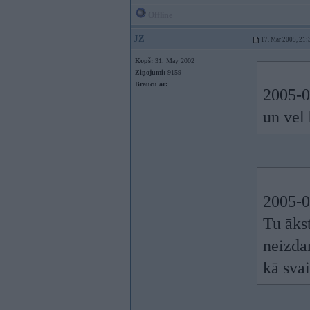
Offline
JZ
17. Mar 2005, 21:
Kopš:
31. May 2002
Ziņojumi:
9159
Braucu ar:
2005-03
un vel 
2005-03
Tu āks
neizdar
kā svai