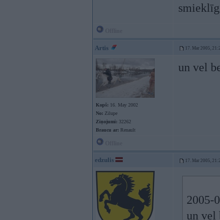
smieklīg
Offline
Artis
17. Mar 2005, 21:
un vel b
Kopš:
16. May 2002
No:
Zilupe
Ziņojumi:
32262
Braucu ar:
Renault
Offline
edzulis
17. Mar 2005, 21:
2005-03
un vel 