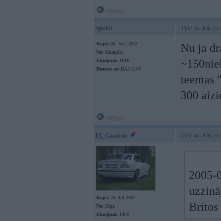
Offline
Spok5
07. Jan 2005, 11:
Kopš:
06. Sep 2002
Nu ja dr
No:
Salaspils
~150niek
Ziņojumi:
1616
Braucu ar:
ВАЗ 2103
teemas "
300 aizi
Offline
El_Camino
07. Jan 2005, 11:
2005-0
uzzinā
Kopš:
20. Jul 2004
Britos
No:
Rīga
Ziņojumi:
1420