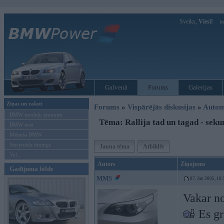
Sveiks,
Viesi!
Ie
Galvenā
Forums
Galerijas
Ziņas un raksti
Forums
»
Vispārējās diskusijas
»
Autom
BMW modeļu jaunumi
Tēma: Rallija tad un tagad - sek
BMW testi
Mēneša BMW
Sērijveida tūnings
Jauna tēma
Atbildēt
Vel...
Autors
Ziņojums
Gadījuma bilde
MMS
07. Jan 2005, 10:
Vakar n
Es gr