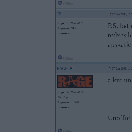
Offline
JZ
07. Jan 2005, 11:
Kopš:
31. May 2002
P.S. bet
Ziņojumi:
9159
redzes l
Braucu ar:
apskati
Offline
RAGE
07. Jan 2005, 11:
a kur un
Kopš:
26. May 2003
No:
Rīga
Ziņojumi:
16328
----------
Braucu ar:
Unoffici
Offline