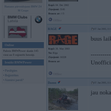
Kopš:
04. Dec 2002
Hamann pārveidojumi BMW Z4
Ziņojumi:
3145
M Coupe
Braucu ar:
///3
Offline
RAGE
07. Jan 2005, 11:
buus la
Online
Kopš:
26. May 2003
Pašreiz BMWPower skatās 145
----------
No:
Rīga
viesi un 0 reģistrēti lietotāji.
Ziņojumi:
16328
Unoffici
Braucu ar:
Ienākt BMWPower
• Pieslēgties
Offline
• Reģistrēties
• Aizmirsi paroli?
Damn
07. Jan 2005, 11:
jau noka