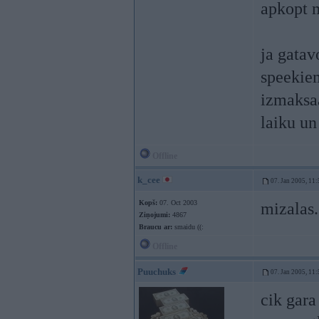
apkopt m
ja gata
speekiem
izmaksaa
laiku un
Offline
k_cee
07. Jan 2005, 11:
Kopš:
07. Oct 2003
mizalas.
Ziņojumi:
4867
Braucu ar:
smaidu ((:
Offline
Puuchuks
07. Jan 2005, 11:
cik gara