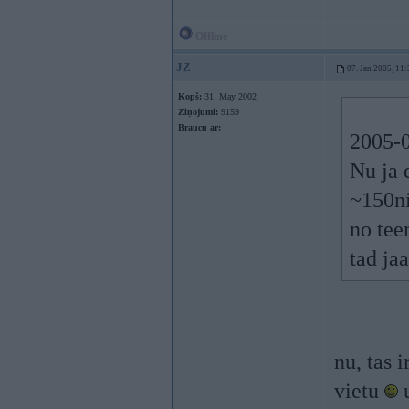
Offline
JZ
07. Jan 2005, 11:
Kopš:
31. May 2002
Ziņojumi:
9159
Braucu ar:
2005-0
Nu ja 
~150nie
no tee
tad ja
nu, tas 
vietu
u