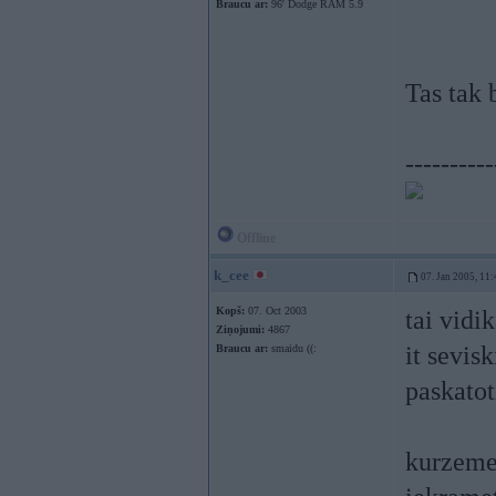
Braucu ar:
96' Dodge RAM 5.9
Tas tak 
----------
Offline
k_cee
07. Jan 2005, 11:
Kopš:
07. Oct 2003
tai vidi
Ziņojumi:
4867
it sevisk
Braucu ar:
smaidu ((:
paskatot
kurzeme 