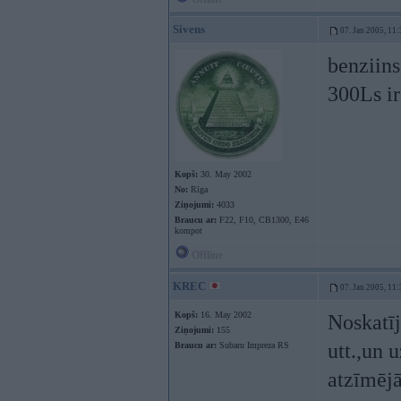
Sivens
07. Jan 2005, 11:
benziins,
300Ls ir 
Kopš:
30. May 2002
No:
Rīga
Ziņojumi:
4033
Braucu ar:
F22, F10, CB1300, E46
kompot
Offline
KREC
07. Jan 2005, 11:
Kopš:
16. May 2002
Noskatīj
Ziņojumi:
155
utt.,un 
Braucu ar:
Subaru Impreza RS
atzīmējā