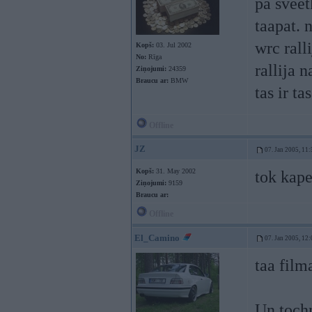
pa sveet
taapat. 
wrc rall
Kopš:
03. Jul 2002
No:
Rīga
rallija 
Ziņojumi:
24359
Braucu ar:
BMW
tas ir ta
Offline
JZ
07. Jan 2005, 11:
Kopš:
31. May 2002
tok kape
Ziņojumi:
9159
Braucu ar:
Offline
El_Camino
07. Jan 2005, 12:
taa film
Un tochn