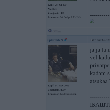
Kopš:
20. Jul 2004
No:
Rīga
Ziņojumi:
1420
----------
Braucu ar:
96' Dodge RAM 5.9
Offline
SpOrcMeN
07. Jan 2005, 12:
ja ja ta
vel kadu
privatpe
kadam sa
atsuk
Kopš:
14. May 2002
Ziņojumi:
34090
Braucu ar:
banderautomobili
----------
ІБАШТЕ!