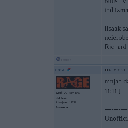
buus _vi
tad izma
iisaak s
neierobe
Richard
Offline
RAGE
07. Jan 2005, 11:
mnjaa d
11:11 ]
Kopš:
26. May 2003
No:
Rīga
Ziņojumi:
16328
----------
Braucu ar:
Unoffici