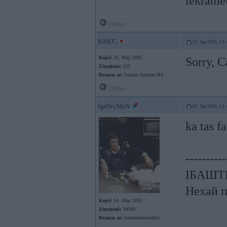
iekrame
Offline
KREC
07. Jan 2005, 11:
Kopš:
16. May 2002
Sorry, C
Ziņojumi:
155
Braucu ar:
Subaru Impreza RS
Offline
SpOrcMeN
07. Jan 2005, 11:
ka tas f
----------
ІБАШТЕ!
Нехай п
Kopš:
14. May 2002
Ziņojumi:
34090
Braucu ar:
banderautomobili