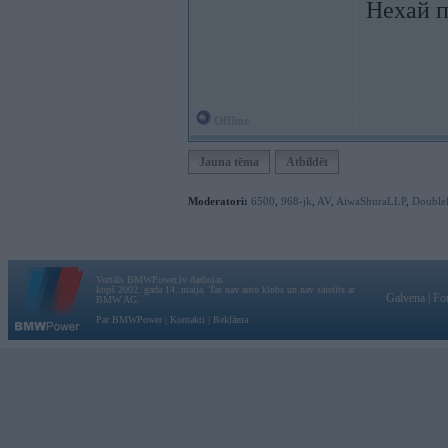
Нехай п
Offline
Jauna tēma
Atbildēt
Moderatori:
6500
,
968-jk
,
AV
,
AiwaShuraLLP
,
Double
Vortāls BMWPower.lv darbojas
kopš 2002. gada 14. maija. Tas nav auto klubs un nav saistīts ar
Galvena
|
Fo
BMW AG.
Par BMWPower
|
Kontakti
|
Reklāma