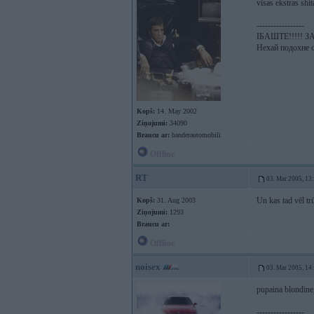
visas ekstras shi
-----------------
ІБАШТЕ!!!!! ЗА
Нехай подохне с
Kopš:
14. May 2002
Ziņojumi:
34090
Braucu ar:
banderautomobili
Offline
RT
03. Mar 2005, 13
Un kas tad vēl tr
Kopš:
31. Aug 2003
Ziņojumi:
1293
Braucu ar:
Offline
noisex
03. Mar 2005, 14
pupaina blondine,
-----------------