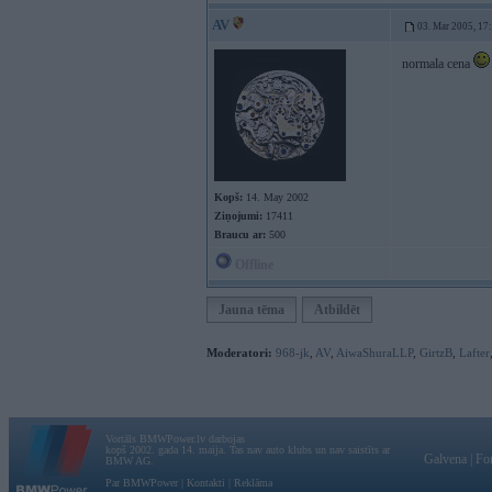
AV
03. Mar 2005, 17
normala cena
Kopš:
14. May 2002
Ziņojumi:
17411
Braucu ar:
500
Offline
Jauna tēma
Atbildēt
Moderatori:
968-jk
,
AV
,
AiwaShuraLLP
,
GirtzB
,
Lafter
Vortāls BMWPower.lv darbojas
kopš 2002. gada 14. maija. Tas nav auto klubs un nav saistīts ar
Galvena
|
Fo
BMW AG.
Par BMWPower
|
Kontakti
|
Reklāma