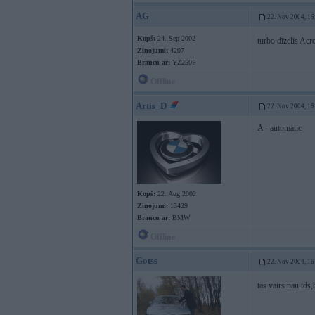
AG
22. Nov 2004, 16
Kopš:
24. Sep 2002
turbo dīzelis Ae
Ziņojumi:
4207
Braucu ar:
YZ250F
Offline
Artis_D
22. Nov 2004, 16
A - automatic
Kopš:
22. Aug 2002
Ziņojumi:
13429
Braucu ar:
BMW
Offline
Gotss
22. Nov 2004, 16
tas vairs nau tds