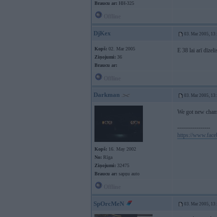
Braucu ar:
HH-325
Offline
DjKex
03. Mar 2005, 13
Kopš:
02. Mar 2005
E 38 lai arī dīzel
Ziņojumi:
36
Braucu ar:
Offline
Darkman
03. Mar 2005, 13
We got new cham
-----------------
https://www.fac
Kopš:
16. May 2002
No:
Rīga
Ziņojumi:
32475
Braucu ar:
sapņu auto
Offline
SpOrcMeN
03. Mar 2005, 13