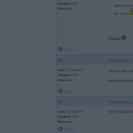
Ziņojumi:
1293
2005-03-03 15
Braucu ar:
Tev ir čalis
Mirjama
Offline
RT
03. Mar 2005, 16
Kopš:
31. Aug 2003
Nu ja no tāda vie
Ziņojumi:
1293
Braucu ar:
Bet cena manuprāt
Offline
RT
03. Mar 2005, 16
Bet nu Vadika eks
Kopš:
31. Aug 2003
Ziņojumi:
1293
Braucu ar:
Offline