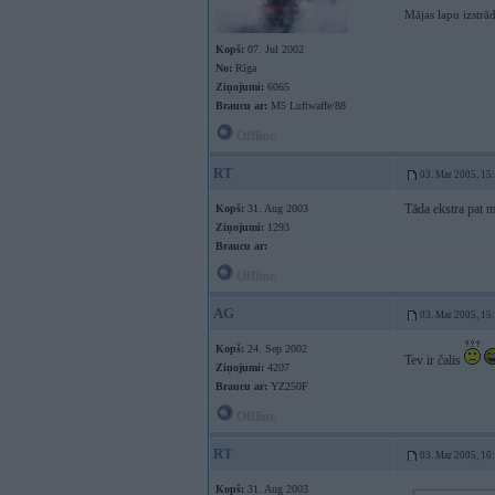
Mājas lapu izstrā
Kopš:
07. Jul 2002
No:
Rīga
Ziņojumi:
6065
Braucu ar:
M5 Luftwaffe/88
Offline
RT
03. Mar 2005, 15
Tāda ekstra pat 
Kopš:
31. Aug 2003
Ziņojumi:
1293
Braucu ar:
Offline
AG
03. Mar 2005, 15
Kopš:
24. Sep 2002
Tev ir čalis
Ziņojumi:
4207
Braucu ar:
YZ250F
Offline
RT
03. Mar 2005, 16
Kopš:
31. Aug 2003