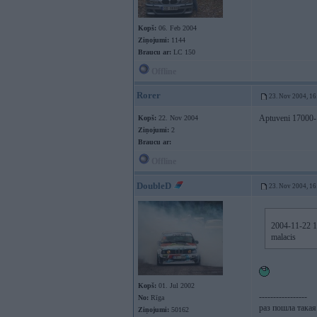
Kopš:
06. Feb 2004
Ziņojumi:
1144
Braucu ar:
LC 150
Offline
Rorer
23. Nov 2004, 16
Aptuveni 17000-
Kopš:
22. Nov 2004
Ziņojumi:
2
Braucu ar:
Offline
DoubleD
23. Nov 2004, 16
2004-11-22 16
malacis
Kopš:
01. Jul 2002
-----------------
No:
Rīga
раз пошла такая 
Ziņojumi:
50162