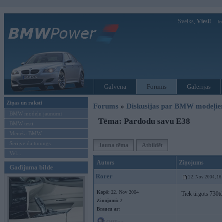
Sveiks,
Viesi!
Ie
Galvenā
Forums
Galerijas
Ziņas un raksti
Forums
»
Diskusijas par BMW modeļi
BMW modeļu jaunumi
Tēma: Pardodu savu E38
BMW testi
Mēneša BMW
Sērijveida tūnings
Jauna tēma
Atbildēt
Vel...
Autors
Ziņojums
Gadījuma bilde
Rorer
22. Nov 2004, 16
Kopš:
22. Nov 2004
Tiek tirgots 730td
Ziņojumi:
2
Braucu ar: