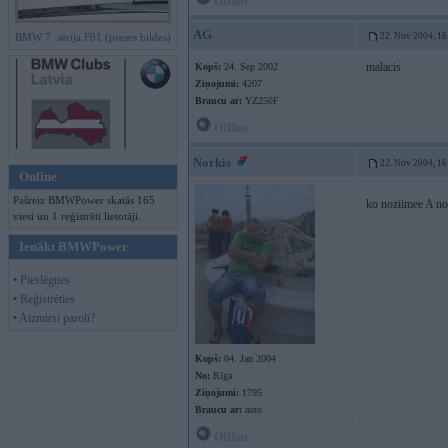
Offline
AG
BMW 7. sērija F01 (preses bildes)
22. Nov 2004, 16
malacis
Kopš:
24. Sep 2002
Ziņojumi:
4207
Braucu ar:
YZ250F
Offline
Norkis
22. Nov 2004, 16
Online
Pašreiz BMWPower skatās 165
ko noziimee A n
viesi un 1 reģistrēti lietotāji.
Ienākt BMWPower
• Pieslēgties
• Reģistrēties
• Aizmirsi paroli?
Kopš:
04. Jan 2004
No:
Rīga
Ziņojumi:
1795
Braucu ar:
auto
Offline