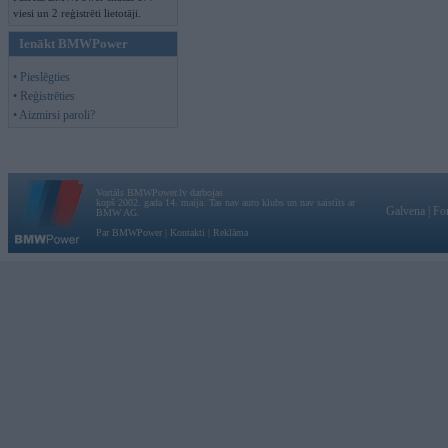
viesi un 2 reģistrēti lietotāji.
Ienākt BMWPower
• Pieslēgties
• Reģistrēties
• Aizmirsi paroli?
Vortāls BMWPower.lv darbojas
kopš 2002. gada 14. maija. Tas nav auto klubs un nav saistīts ar
Galvena
|
Fo
BMW AG.
Par BMWPower
|
Kontakti
|
Reklāma