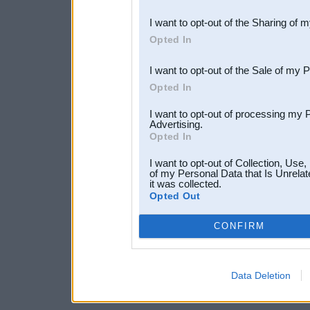
also be disclosed by us to 
I want to opt-out of the Sharing of 
Downstream Participants
th
Opted In
third parties.
I want to opt-out of the Sale of my 
Opted In
I want to opt-out of processing my 
Advertising.
Opted In
I want to opt-out of Collection, Use
of my Personal Data that Is Unrelat
it was collected.
Opted Out
CONFIRM
Data Deletion