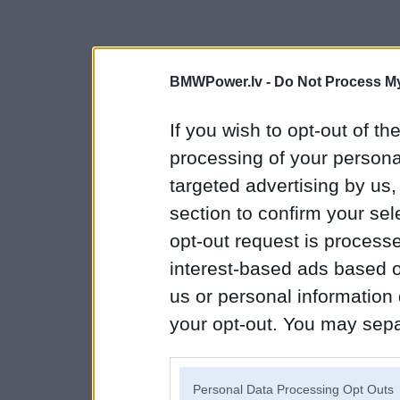
BMWPower.lv -
Do Not Process My
If you wish to opt-out of the
processing of your personal
targeted advertising by us
section to confirm your sel
opt-out request is proces
interest-based ads based o
us or personal information d
your opt-out. You may separ
disclosure of your personal
IAB’s list of downstream pa
Personal Data Processing Opt Outs