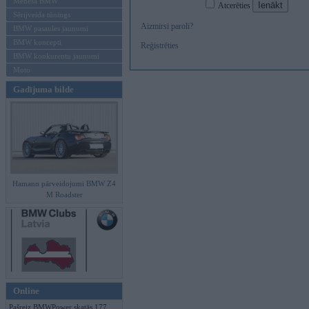
Mēneša BMW
Atcerēties
Sērijveida tūnings
Aizmirsi paroli?
BMW pasaules jaunumi
BMW koncepti
Reģistrēties
BMW konkurentu jaunumi
Moto
Gadījuma bilde
Hamann pārveidojumi BMW Z4
M Roadster
Online
Pašreiz BMWPower skatās 177