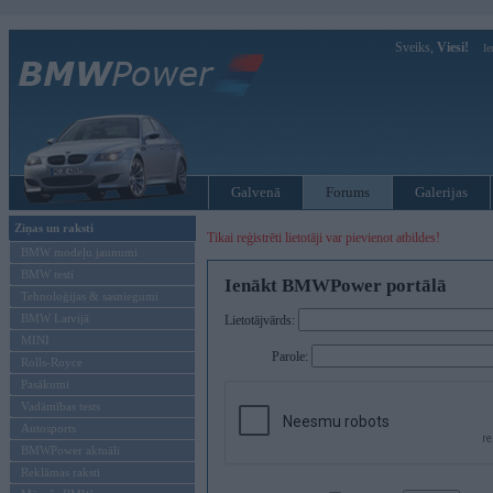
Sveiks,
Viesi!
Ie
Galvenā
Forums
Galerijas
Ziņas un raksti
Tikai reģistrēti lietotāji var pievienot atbildes!
BMW modeļu jaunumi
BMW testi
Ienākt BMWPower portālā
Tehnoloģijas & sasniegumi
BMW Latvijā
Lietotājvārds:
MINI
Parole:
Rolls-Royce
Pasākumi
Vadāmības tests
Autosports
BMWPower aktuāli
Reklāmas raksti