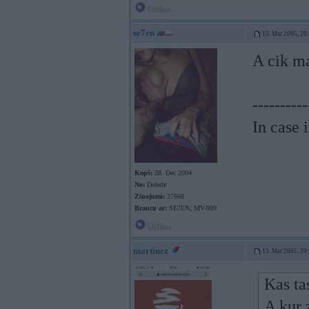
Offline
se7en
13. Mar 2005, 20
A cik m
----------
In case 
Kopš:
28. Dec 2004
No:
Dobele
Ziņojumi:
27668
Braucu ar:
SE7EN, MV-989
Offline
martinez
13. Mar 2005, 20
Kas tas
A kur 