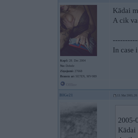
Kādai m
A cik va
----------
In case 
Kopš:
28. Dec 2004
No:
Dobele
Ziņojumi:
27668
Braucu ar:
SE7EN, MV-989
Offline
BIGe21
13. Mar 2005, 20
2005-0
Kādai 