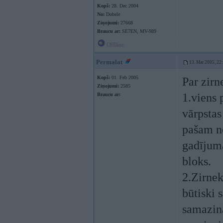
Kopš:
28. Dec 2004
No:
Dobele
Ziņojumi:
27668
Braucu ar:
SE7EN, MV-989
Offline
Permalat
13. Mar 2005, 22
Kopš:
01. Feb 2005
Par zirn
Ziņojumi:
2585
1.viens 
Braucu ar:
vārpstas
pašam no
gadījumā
bloks.
2.Zirne
būtiski 
samazin