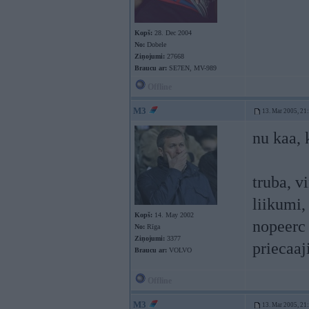
Kopš:
28. Dec 2004
No:
Dobele
Ziņojumi:
27668
Braucu ar:
SE7EN, MV-989
Offline
M3
13. Mar 2005, 21
nu kaa, 
truba, v
liikumi,
Kopš:
14. May 2002
nopeerc 
No:
Rīga
Ziņojumi:
3377
priecaaj
Braucu ar:
VOLVO
Offline
M3
13. Mar 2005, 21