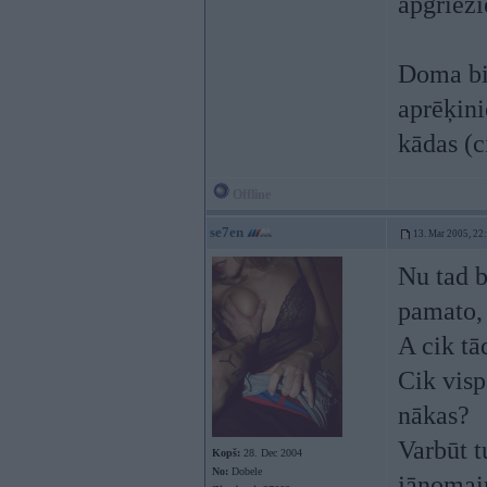
apgriezi
Doma bi
aprēķini
kādas (c
Offline
se7en
13. Mar 2005, 22
Nu tad b
pamato, 
A cik tā
Cik visp
nākas?
Varbūt t
Kopš:
28. Dec 2004
No:
Dobele
jānomain