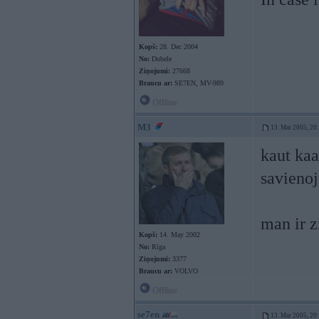
Kopš:
28. Dec 2004
No:
Dobele
Ziņojumi:
27668
Braucu ar:
SE7EN, MV-989
Offline
M3
13. Mar 2005, 20
kaut kaa
savienoj
man ir z
Kopš:
14. May 2002
No:
Rīga
Ziņojumi:
3377
Braucu ar:
VOLVO
Offline
se7en
13. Mar 2005, 20