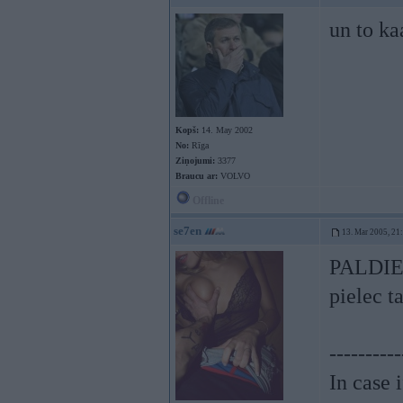
un to ka
Kopš:
14. May 2002
No:
Rīga
Ziņojumi:
3377
Braucu ar:
VOLVO
Offline
se7en
13. Mar 2005, 21
PALDIES!
pielec t
----------
In case 