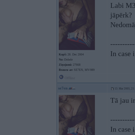
Labi M3 
jāpērk?
Nedomāji
----------
In case 
Kopš:
28. Dec 2004
No:
Dobele
Ziņojumi:
27668
Braucu ar:
SE7EN, MV-989
Offline
se7en
13. Mar 2005, 21
Tā jau i
----------
In case 