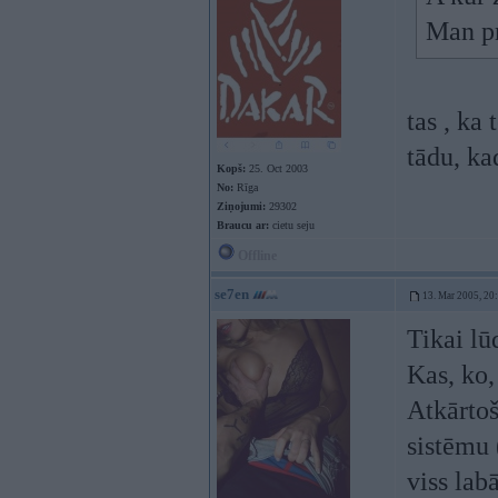
Man pr
tas , ka
tādu, k
Kopš:
25. Oct 2003
No:
Rīga
Ziņojumi:
29302
Braucu ar:
cietu seju
Offline
se7en
13. Mar 2005, 20
Tikai lū
Kas, ko,
Atkārtoš
sistēmu 
viss lab