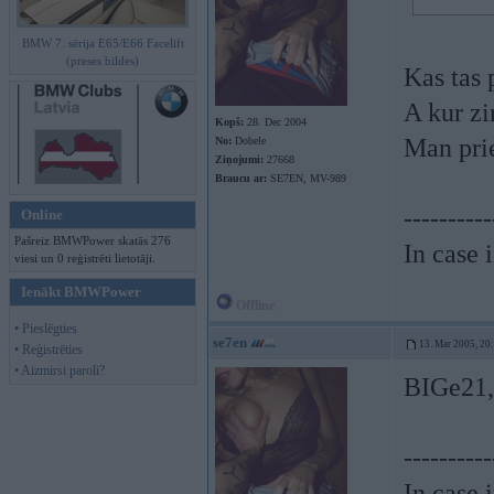
BMW 7. sērija E65/E66 Facelift
(preses bildes)
Kas tas 
A kur zi
Kopš:
28. Dec 2004
Man pri
No:
Dobele
Ziņojumi:
27668
Braucu ar:
SE7EN, MV-989
----------
Online
Pašreiz BMWPower skatās 276
In case 
viesi un 0 reģistrēti lietotāji.
Ienākt BMWPower
Offline
• Pieslēgties
se7en
13. Mar 2005, 20
• Reģistrēties
• Aizmirsi paroli?
BIGe21, 
----------
In case 