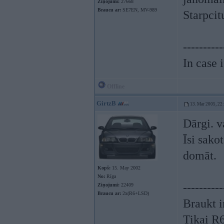
Ziņojumi:
27668
Braucu ar:
SE7EN, MV-989
Starpcit
----------
In case 
Offline
GirtzB
13. Mar 2005, 22
Dārgi. va
Īsi sako
domāt.
Kopš:
15. May 2002
No:
Rīga
----------
Ziņojumi:
22409
Braucu ar:
2x(R6+LSD)
Braukt i
Tikai R