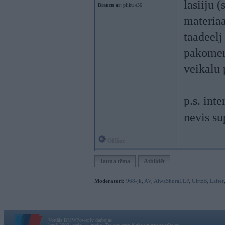
lasiiju (
Braucu ar:
pliku e36
materiaa
taadeelj
pakoment
veikalu 
p.s. int
nevis s
Offline
Jauna tēma
Atbildēt
Moderatori:
968-jk
,
AV
,
AiwaShuraLLP
,
GirtzB
,
Lafter
Vortāls BMWPower.lv darbojas