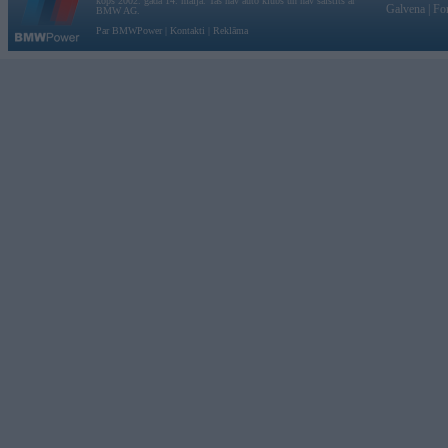
kopš 2002. gada 14. maija. Tas nav auto klubs un nav saistīts ar
Galvena
|
Fo
BMW AG.
Par BMWPower
|
Kontakti
|
Reklāma