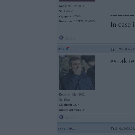
Kopš:
28. Dec 2004
No:
Dobele
----------
Ziņojumi:
27668
Braucu ar:
SE7EN, MV-989
In case 
Offline
M3
13. Mar 2005, 20
es tak te
Kopš:
14. May 2002
No:
Rīga
Ziņojumi:
3377
Braucu ar:
VOLVO
Offline
se7en
13. Mar 2005, 20