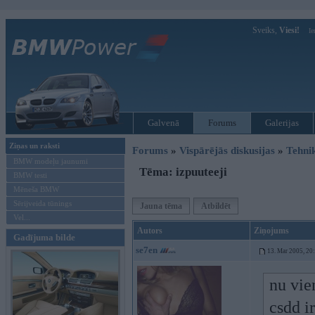
Sveiks,
Viesi!
Ie
Galvenā
Forums
Galerijas
Ziņas un raksti
Forums
»
Vispārējās diskusijas
»
Tehni
BMW modeļu jaunumi
Tēma: izpuuteeji
BMW testi
Mēneša BMW
Sērijveida tūnings
Jauna tēma
Atbildēt
Vel...
Autors
Ziņojums
Gadījuma bilde
se7en
13. Mar 2005, 20
nu vie
csdd ir