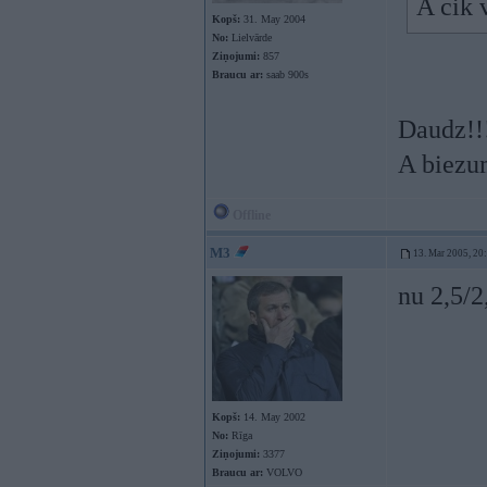
A cik 
Kopš:
31. May 2004
No:
Lielvārde
Ziņojumi:
857
Braucu ar:
saab 900s
Daudz!!
A biezum
Offline
M3
13. Mar 2005, 20
nu 2,5/2
Kopš:
14. May 2002
No:
Rīga
Ziņojumi:
3377
Braucu ar:
VOLVO