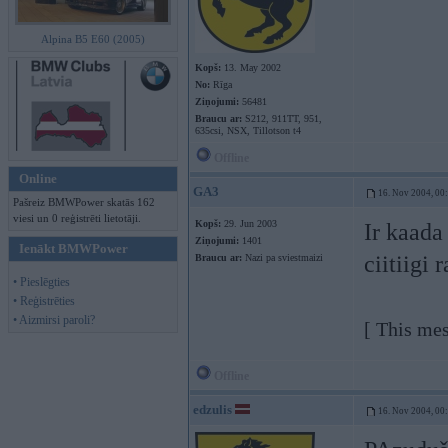
Alpina B5 E60 (2005)
Kopš:
13. May 2002
No:
Rīga
Ziņojumi:
56481
Braucu ar:
S212, 911TT, 951,
635csi, NSX, Tillotson t4
Offline
Online
GA3
16. Nov 2004, 00
Pašreiz BMWPower skatās 162
viesi un 0 reģistrēti lietotāji.
Kopš:
29. Jun 2003
Ir kaada
Ziņojumi:
1401
Ienākt BMWPower
ciitiigi 
Braucu ar:
Nazi pa sviestmaizi
• Pieslēgties
• Reģistrēties
• Aizmirsi paroli?
[ This me
Offline
edzulis
16. Nov 2004, 00