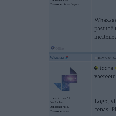
Braucu ar:
Suzuki Impreza
Whazaaa
pastudē 
meitene
Offline
Whazaaa
16. Nov 2004, 00
tocna
vaereetu
----------
Kopš:
24. Jun 2004
Logo, vi
No:
Saulkrasti
Ziņojumi:
71589
cenas. P
Braucu ar:
metro