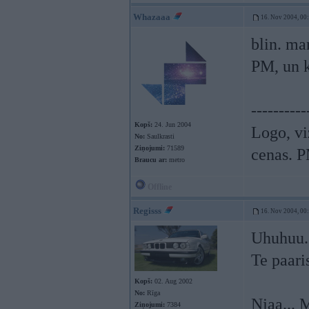
Whazaaa
16. Nov 2004, 00
blin. ma
PM, un k
----------
Kopš:
24. Jun 2004
Logo, vi
No:
Saulkrasti
Ziņojumi:
71589
cenas. P
Braucu ar:
metro
Offline
Regisss
16. Nov 2004, 00
Uhuhuu..
Te paari
Kopš:
02. Aug 2002
No:
Rīga
Njaa... 
Ziņojumi:
7384