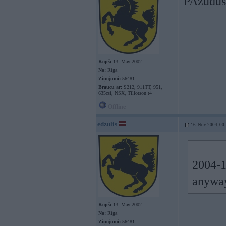
PAzuduši
Kopš:
13. May 2002
No:
Rīga
Ziņojumi:
56481
Braucu ar:
S212, 911TT, 951,
635csi, NSX, Tillotson t4
Offline
edzulis
16. Nov 2004, 00
2004-1
anyway
Kopš:
13. May 2002
No:
Rīga
Ziņojumi:
56481