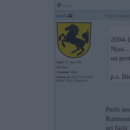
Offline
edzulis
16. Nov 2004, 00
2004-1
Njaa..
un pro
Kopš:
13. May 2002
No:
Rīga
Ziņojumi:
56481
p.s. Bi
Braucu ar:
S212, 911TT, 951,
635csi, NSX, Tillotson t4
Perfs ne
Raimond
arī liel