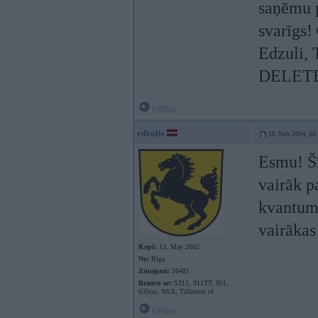
saņēmu p
svarīgs!
Edzuli,
DELETE 
Offline
edzulis
16. Nov 2004, 00
Esmu! Šī
vairāk p
kvantums
vairākas
Kopš:
13. May 2002
No:
Rīga
Ziņojumi:
56481
Braucu ar:
S212, 911TT, 951,
635csi, NSX, Tillotson t4
Offline