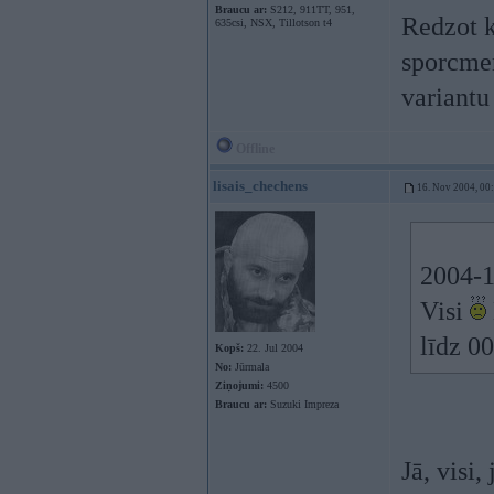
Braucu ar:
S212, 911TT, 951,
Redzot k
635csi, NSX, Tillotson t4
sporcmen
variant
Offline
lisais_chechens
16. Nov 2004, 00
2004-1
Visi
līdz 0
Kopš:
22. Jul 2004
No:
Jūrmala
Ziņojumi:
4500
Braucu ar:
Suzuki Impreza
Jā, visi