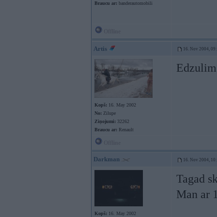
Braucu ar:
banderautomobili
Offline
Artis
16. Nov 2004, 09
Edzulim 
Kopš:
16. May 2002
No:
Zilupe
Ziņojumi:
32262
Braucu ar:
Renault
Offline
Darkman
16. Nov 2004, 10
Tagad sk
Man ar 1
Kopš:
16. May 2002