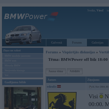
Sveiks,
Viesi!
Ie
Galvenā
Forums
Galerijas
Ziņas un raksti
Forums
»
Vispārējās diskusijas
»
Vort
BMW modeļu jaunumi
Tēma: BMWPower off līdz 18:00
BMW testi
Mēneša BMW
Sērijveida tūnings
Jauna tēma
Atbildēt
Vel...
Autors
Ziņojums
Gadījuma bilde
edzulis
16. Nov 2004, 00
Visi
Nē
00:00. M