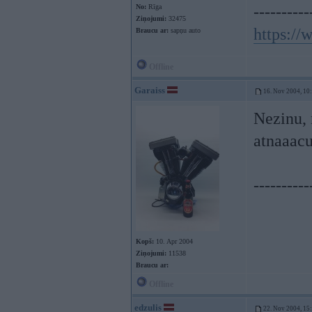
No:
Rīga
----------
Ziņojumi:
32475
https:/
Braucu ar:
sapņu auto
Offline
Garaiss
16. Nov 2004, 10
Nezinu, 
atnaaacu..
----------
Kopš:
10. Apr 2004
Ziņojumi:
11538
Braucu ar:
Offline
edzulis
22. Nov 2004, 15