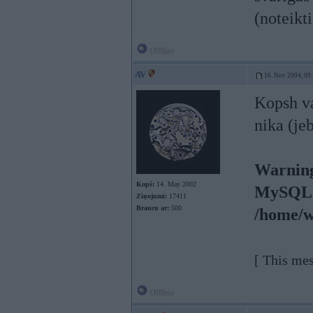
(noteikti
Offline
AV
16. Nov 2004, 09
Kopsh va
nika (je
Warning
Kopš:
14. May 2002
MySQL r
Ziņojumi:
17411
Braucu ar:
500
/home/w
[ This me
Offline