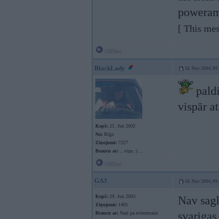
poweram 
[ This mes
Offline
BlackLady
16. Nov 2004, 09
paldi
vispār at
Kopš:
21. Jun 2002
No:
Rīga
Ziņojumi:
7227
Braucu ar:
...viņu :) ...
Offline
GA3
16. Nov 2004, 09
Kopš:
29. Jun 2003
Nav sagl
Ziņojumi:
1401
svarigas
Braucu ar:
Nazi pa sviestmaizi