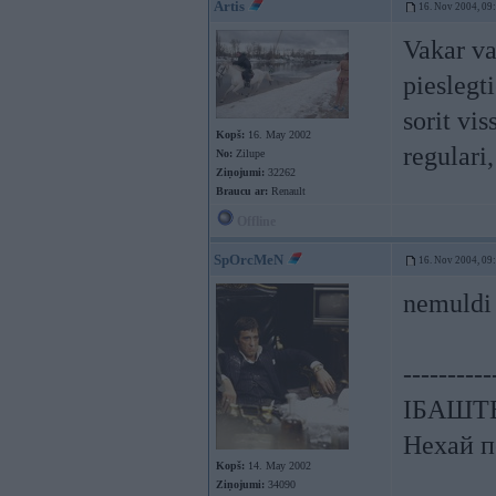
Artis
16. Nov 2004, 09
Vakar va
pieslegt
sorit vi
Kopš:
16. May 2002
regulari
No:
Zilupe
Ziņojumi:
32262
Braucu ar:
Renault
Offline
SpOrcMeN
16. Nov 2004, 09
nemuldi 
----------
ІБАШТЕ!
Нехай п
Kopš:
14. May 2002
Ziņojumi:
34090