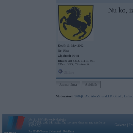
Nu ko, i
Kopš:
13. May 2002
No:
Rīga
Ziņojumi:
56481
Braucu ar:
S212, 911TT, 951,
635csi, NSX, Tillotson t4
Offline
Jauna tēma
Atbildēt
Moderatori:
968-jk
,
AV
,
AiwaShuraLLP
,
GirtzB
,
Lafter
Vortāls BMWPower.lv darbojas
kopš 2002. gada 14. maija. Tas nav auto klubs un nav saistīts ar
Galvena
|
Fo
BMW AG.
Par BMWPower
|
Kontakti
|
Reklāma