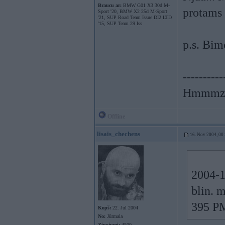
Braucu ar:
BMW G01 X3 30d M-
protams 
Sport '20, BMW X2 25d M-Sport
'21, SUP Road Team Issue DI2 LTD
'15, SUP Team 29 Iss
p.s. Bim
----------
Hmmmzz
Offline
lisais_chechens
16. Nov 2004, 00
2004-1
blin. m
395 PM
Kopš:
22. Jul 2004
No:
Jūrmala
Ziņojumi:
4500