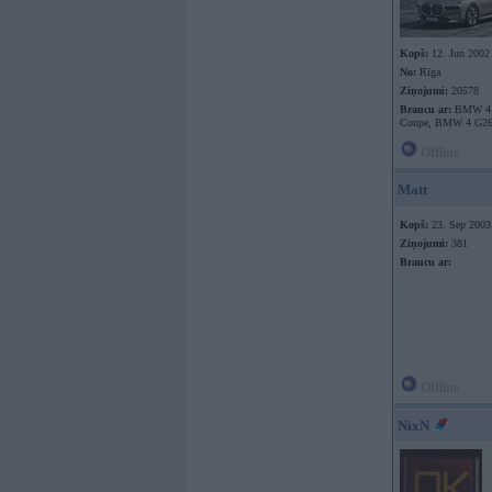
Kopš:
12. Jun 2002
No:
Rīga
Ziņojumi:
20578
Braucu ar:
BMW 4 
Coupe, BMW 4 G26
Offline
Matt
Kopš:
23. Sep 2003
Ziņojumi:
381
Braucu ar:
Offline
NixN