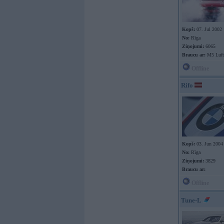
Kopš:
07. Jul 2002
No:
Rīga
Ziņojumi:
6065
Braucu ar:
M5 Luft
Offline
Rifo
Kopš:
03. Jun 2004
No:
Rīga
Ziņojumi:
3829
Braucu ar:
Offline
Tune-L