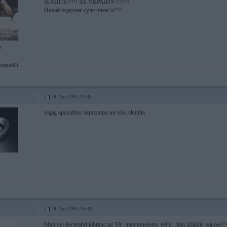
ІБАШТЕ!!!!! ЗА УКРАЇНУ!!!!!!!
Нехай подохне суче плем’я!!!!
2
tomobili
26. Nov 2004, 13:38
vajag apskatītes uzrakstiņu un viss skaidrs
26. Nov 2004, 15:31
Man vel decembri jabrauc uz TA. man tonejums vel ir...tipo izlaidis vai nee? v