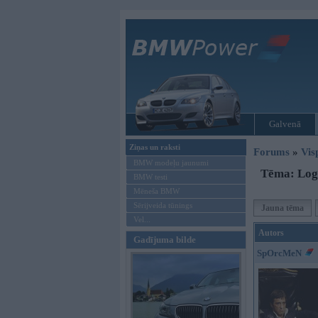
Galvenā
Ziņas un raksti
Forums
»
Vis
BMW modeļu jaunumi
Tēma: Logu
BMW testi
Mēneša BMW
Sērijveida tūnings
Jauna tēma
Vel...
Autors
Gadījuma bilde
SpOrcMeN