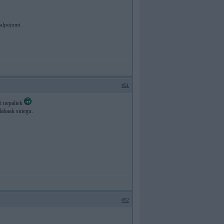
kalpojumi
#51
ai nepaliek
 labaak sniegu.
#52