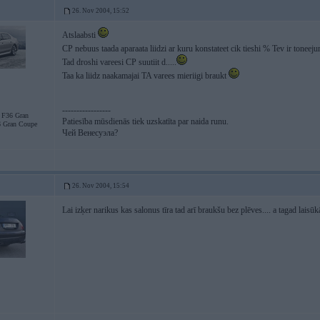
26. Nov 2004, 15:52
Atslaabsti
CP nebuus taada aparaata liidzi ar kuru konstateet cik tieshi % Tev ir toneej
Tad droshi vareesi CP suutiit d.....
Taa ka liidz naakamajai TA varees mieriigi braukt
-----------------
F36 Gran
Patiesība mūsdienās tiek uzskatīta par naida runu.
 Gran Coupe
Чей Венесуэла?
26. Nov 2004, 15:54
Lai izķer narikus kas salonus tīra tad arī braukšu bez plēves.... a tagad laisūk