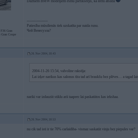
Dazhiem BMW modeljiem esmu piefikseejis, ka leeni atsilda
-----------------
Patiesība mūsdienās tiek uzskatīta par naida runu.
Чей Венесуэла?
F36 Gran
 Gran Coupe
26. Nov 2004, 18:43
2004-11-26 15:54, valvoline rakstīja:
Lai izķer narikus kas salonus tīra tad arī braukšu bez plēves.... a tagad la
nariki var izdauziit stiklu arii taapeec lai paskatiitos kas iekshaa.
26. Nov 2004, 18:53
nu cik tad isti ir tie 70% carlaidiba- vismaz saskatiit vinju bez piepules var?