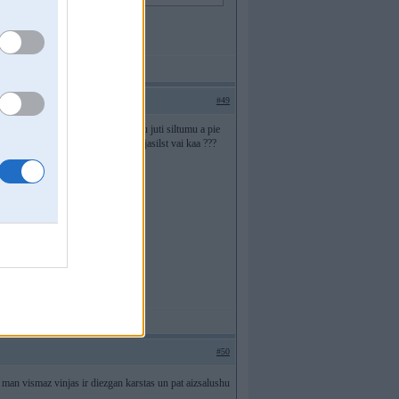
#49
silde nepashi pie spogulja pieliec roku juti siltumu a pie
aa auksts va ivinjsam ir knapi knapi jasilst vai kaa ???
#50
man vismaz vinjas ir diezgan karstas un pat aizsalushu