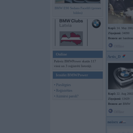
BMW E90 Sedans Facelift (preses
bildes)
Kopš:
14. May 200
Ziņojumi:
34090
Braucu ar:
banderau
Offline
Online
Artis_D
Pašreiz BMWPower skatās 117
viesi un 3 reģistrēti lietotāji.
Ienākt BMWPower
• Pieslēgties
• Reģistrēties
Kopš:
22. Aug 2002
• Aizmirsi paroli?
Ziņojumi:
13429
Braucu ar:
BMW
Offline
noisex