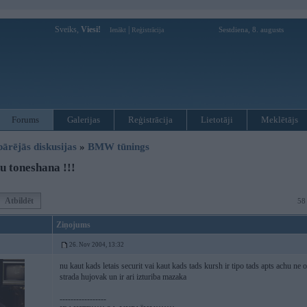
Sveiks,
Viesi!
|
Sestdiena, 8. augusts
Ienākt
Reģistrācija
Forums
Galerijas
Reģistrācija
Lietotāji
Meklētājs
pārējās diskusijas
»
BMW tūnings
 toneshana !!!
Atbildēt
58
Ziņojums
26. Nov 2004, 13:32
nu kaut kads letais securit vai kaut kads tads kursh ir tipo tads apts achu ne
strada hujovak un ir ari izturiba mazaka
-----------------