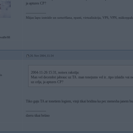
ja aptures CP?
-----------------
Mājas lapu izstrāde un uzturēšana, epasti, virtualizācija, VPS, VPN, mākoņpa
waffe/88
26. Nov 2004, 15:34
2004-11-26 15:31, noisex rakstīja:
is
Man vel decembri jabrauc uz TA. man tonejums vel ir...tipo izlaidis vai n
uz celja, ja aptures CP?
Tiko gaju TA ar tonetiem logiem, vinji tikai bridina ka pec menesha janem bu
-----------------
dzeru tikai brūno