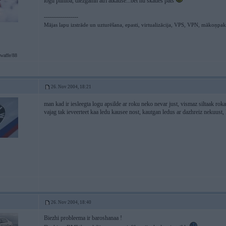
logu pilniba, diezgamn atri atkause...bet nu skaties pats
-----------------
Mājas lapu izstrāde un uzturēšana, epasti, virtualizācija, VPS, VPN, mākoņpa
waffe/88
26. Nov 2004, 18:21
man kad ir iesleegta logu apsilde ar roku neko nevar just, vismaz siltaak rok
vajag tak ieveerteet kaa ledu kausee nost, kautgan ledus ar dazhreiz nekuust,
26. Nov 2004, 18:40
Biezhi probleema ir baroshanaa !