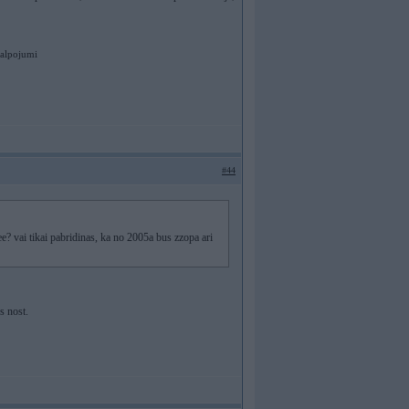
kalpojumi
#44
ee? vai tikai pabridinas, ka no 2005a bus zzopa ari
s nost.