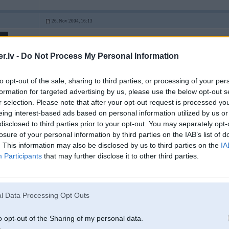
26. Nov 2004, 16:13
2004-11-26 15:54, valvoline rakstīja:
.lv -
Do Not Process My Personal Information
Lai izķer narikus kas salonus tīra tad arī braukšu bez plēves.... a tagad la
2
to opt-out of the sale, sharing to third parties, or processing of your per
Nu nu
formation for targeted advertising by us, please use the below opt-out s
r selection. Please note that after your opt-out request is processed y
-----------------
to
https://www.facebook.com/RigaHarleyParty
eing interest-based ads based on personal information utilized by us or
disclosed to third parties prior to your opt-out. You may separately opt-
losure of your personal information by third parties on the IAB’s list of
. This information may also be disclosed by us to third parties on the
IA
N
26. Nov 2004, 16:16
Participants
that may further disclose it to other third parties.
2004-11-26 15:52, Tune-L rakstīja:
Atslaabsti
l Data Processing Opt Outs
CP nebuus taada aparaata liidzi ar kuru konstateet cik tieshi % Tev ir to
Tad droshi vareesi CP suutiit d.....
Taa ka liidz naakamajai TA varees mieriigi braukt
o opt-out of the Sharing of my personal data.