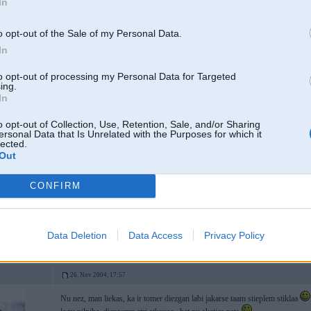
In
 325tds
pilniigi pareizi,taa arii dariishu jo man arii skate decembrii!!!
o opt-out of the Sale of my Personal Data.
In
to opt-out of processing my Personal Data for Targeted
26. Nov 2004, 17:43
ing.
In
nu ielika man citu stiklu bet nu vai tik vaji tas stikls tiek sildits vai ari ta ap
loga nevar isti saprast it ka tas ogs bishku siltaks ka sanu logi ir bet tik un t
o opt-out of Collection, Use, Retention, Sale, and/or Sharing
ersonal Data that Is Unrelated with the Purposes for which it
-----------------
lected.
ІБАШТЕ!!!!! ЗА УКРАЇНУ!!!!!!!
Out
Нехай подохне суче плем’я!!!!
CONFIRM
2
tomobili
Data Deletion
Data Access
Privacy Policy
26. Nov 2004, 17:57
Nu nez, man liekas, ka ir tomer diezgan labi jakarse taam stieplem stiklaa