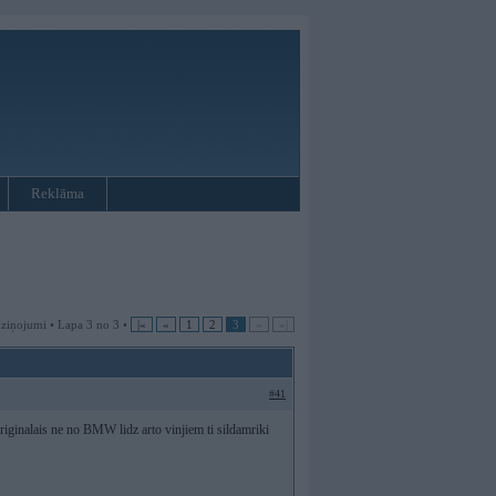
Reklāma
 ziņojumi • Lapa 3 no 3 •
|«
«
1
2
3
»
»|
#41
 originalais ne no BMW lidz arto vinjiem ti sildamriki