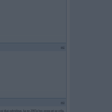
#42
#43
ai tikai pabridinas, ka no 2005a bus zzopa ari uz celja,