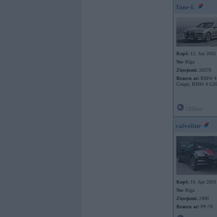
Tune-L
Kopš:
12. Jun 2002
No:
Rīga
Ziņojumi:
20578
Braucu ar:
BMW 4 
Coupe, BMW 4 G26
Offline
valvoline
Kopš:
16. Apr 2003
No:
Rīga
Ziņojumi:
2490
Braucu ar:
PP-78