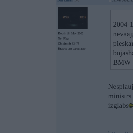
Darkman
25. Nov 2004, 15
2004-1
nevaajg
Kopš:
16. May 2002
No:
Rīga
pieska
Ziņojumi:
32475
Braucu ar:
sapņu auto
bojash
BMW ar
Nesplauj
ministrs
izglabs
----------