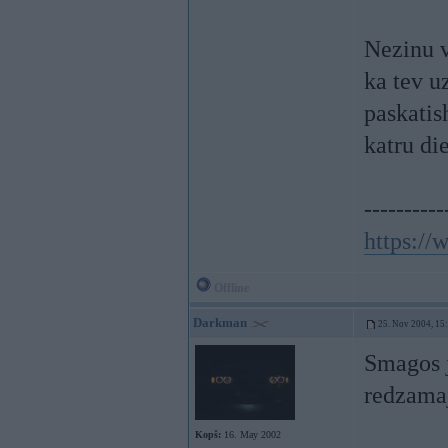
Nezinu v
ka tev u
paskatis
katru di
----------
https:/
Offline
Darkman
25. Nov 2004, 15
Smagos j
redzama
Kopš:
16. May 2002