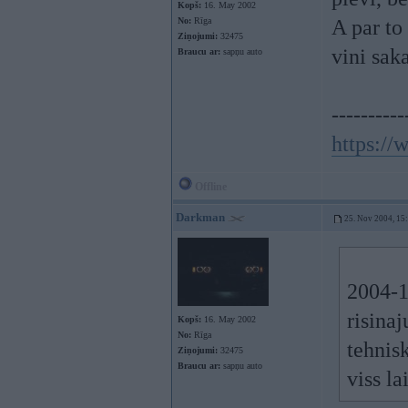
Kopš:
16. May 2002
No:
Rīga
A par to
Ziņojumi:
32475
vini sak
Braucu ar:
sapņu auto
----------
https:/
Offline
Darkman
25. Nov 2004, 15
2004-1
risina
Kopš:
16. May 2002
No:
Rīga
tehnis
Ziņojumi:
32475
Braucu ar:
sapņu auto
viss la