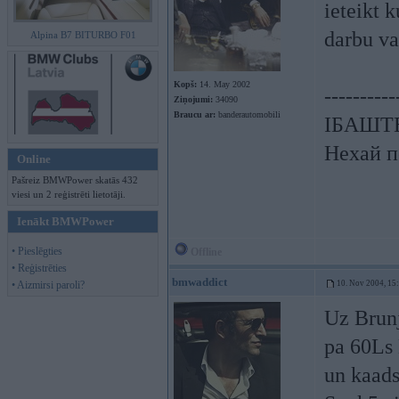
ieteikt 
darbu va
Alpina B7 BITURBO F01
Kopš:
14. May 2002
----------
Ziņojumi:
34090
Braucu ar:
banderautomobili
ІБАШТЕ!
Нехай п
Online
Pašreiz BMWPower skatās 432
viesi un 2 reģistrēti lietotāji.
Ienākt BMWPower
• Pieslēgties
Offline
• Reģistrēties
bmwaddict
• Aizmirsi paroli?
10. Nov 2004, 15
Uz Brunj
pa 60Ls 
un kaads