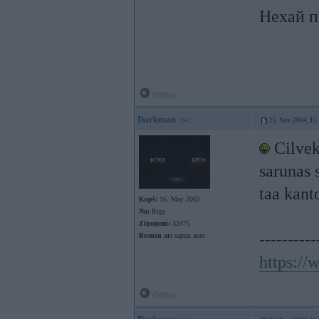
Нехай п
Offline
Darkman
25. Nov 2004, 15
Cilveks
sarunas 
taa kant
Kopš:
16. May 2002
No:
Rīga
Ziņojumi:
32475
----------
Braucu ar:
sapņu auto
https:/
Offline