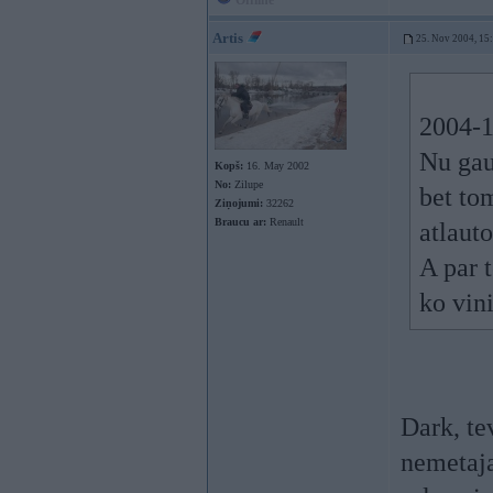
Offline
Artis
25. Nov 2004, 15
2004-1
Nu gau
Kopš:
16. May 2002
No:
Zilupe
bet to
Ziņojumi:
32262
Braucu ar:
Renault
atlauto
A par 
ko vin
Dark, te
nemetaja