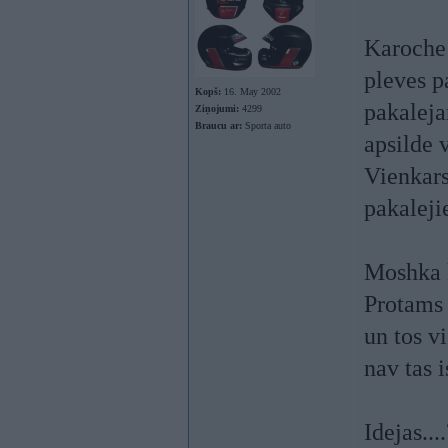
Karoche 
pleves p
Kopš:
16. May 2002
pakaleja
Ziņojumi:
4299
Braucu ar:
Sporta auto
apsilde 
Vienkars
pakaleji
Moshka k
Protams 
un tos v
nav tas 
Idejas...