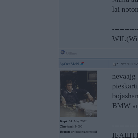
lai noto
----------
WIL(Wine
Offline
SpOrcMeN
25. Nov 2004, 15
nevaajg e
pieskart
bojashan
BMW ar 1
Kopš:
14. May 2002
----------
Ziņojumi:
34090
Braucu ar:
banderautomobili
ІБАШТЕ!