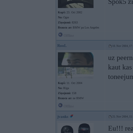
Spok5 zi
Kopš:
23. Oct 2002
No:
Ogre
Ziņojumi:
8263
Braucu ar:
BMW pa Los Angeles
Offline
RooL
10. Nov 2004, 17
uz peern
kaut kas
toneejum
Kopš:
11. Oct 2004
No:
Rīga
Ziņojumi:
158
Braucu ar:
ne BMW
Offline
jvanks
25. Nov 2004, 15
Eu!!! re