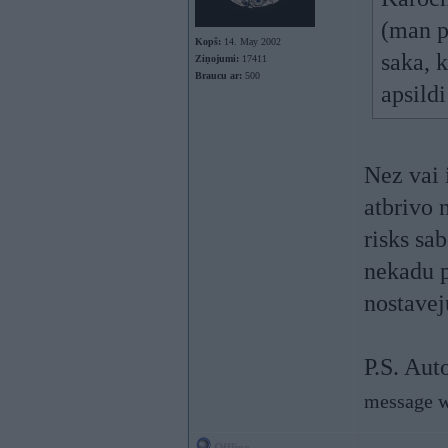
(man p
Kopš:
14. May 2002
saka, 
Ziņojumi:
17411
Braucu ar:
500
apsildi
Nez vai 
atbrivo 
risks sa
nekadu p
nostavej
P.S. Aut
message w