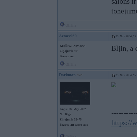
salons i
tonejum
Offline
Arturs969
25. Nov 2004, 15
Kopš:
02. Nov 2004
Bljin, a
Ziņojumi:
101
Braucu ar:
Offline
Darkman
25. Nov 2004, 15
Kopš:
16. May 2002
----------
No:
Rīga
Ziņojumi:
32475
https:/
Braucu ar:
sapņu auto