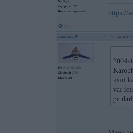
No:
Rīga
----------
Ziņojumi:
32475
https:/
Braucu ar:
sapņu auto
Offline
sabinciks
25. Nov 2004, 15
2004-1
Kopš:
17. Oct 2004
Karoch
Ziņojumi:
2754
Braucu ar:
kaut k
var ie
pa dar
Manu aut