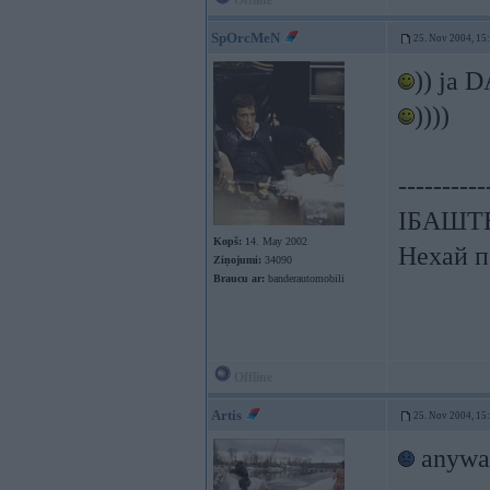
Offline
SpOrcMeN
25. Nov 2004, 15
)) ja 
))))
----------
ІБАШТЕ!
Kopš:
14. May 2002
Нехай п
Ziņojumi:
34090
Braucu ar:
banderautomobili
Offline
Artis
25. Nov 2004, 15
anyway