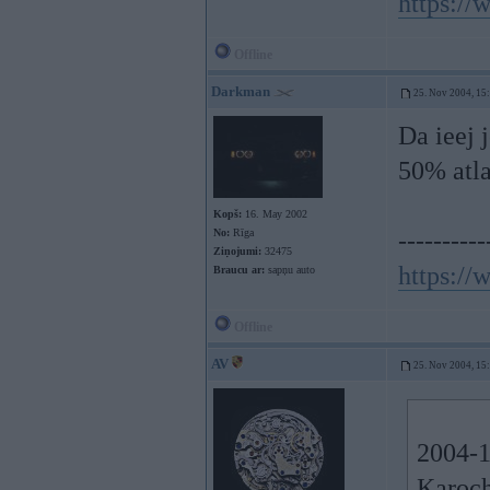
https:/
Offline
Darkman
25. Nov 2004, 15
Da ieej 
50% atla
Kopš:
16. May 2002
No:
Rīga
----------
Ziņojumi:
32475
https:/
Braucu ar:
sapņu auto
Offline
AV
25. Nov 2004, 15
2004-1
Karoch