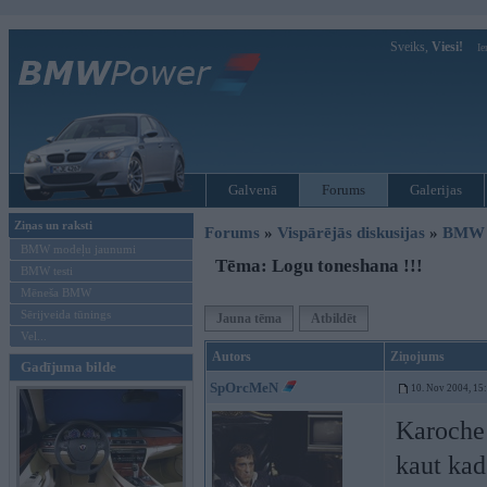
Sveiks,
Viesi!
Ie
Galvenā
Forums
Galerijas
Ziņas un raksti
Forums
»
Vispārējās diskusijas
»
BMW t
BMW modeļu jaunumi
Tēma: Logu toneshana !!!
BMW testi
Mēneša BMW
Sērijveida tūnings
Jauna tēma
Atbildēt
Vel...
Autors
Ziņojums
Gadījuma bilde
SpOrcMeN
10. Nov 2004, 15
Karoche 
kaut kad