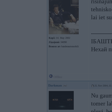
risinaju
tehnisko
lai iet s
----------
Kopš:
14. May 2002
ІБАШТЕ!
Ziņojumi:
34090
Braucu ar:
banderautomobili
Нехай п
Offline
Darkman
25. Nov 2004, 15
Nu gaume
tomer la
plevi, b