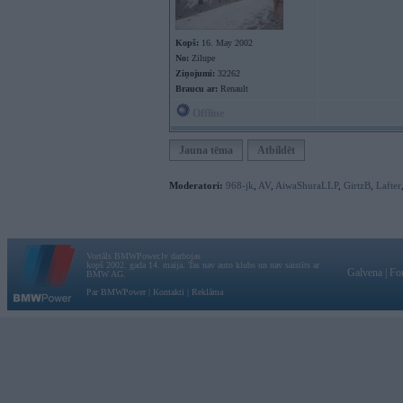
Kopš:
16. May 2002
No:
Zilupe
Ziņojumi:
32262
Braucu ar:
Renault
Offline
Jauna tēma
Atbildēt
Moderatori:
968-jk
,
AV
,
AiwaShuraLLP
,
GirtzB
,
Lafter
Vortāls BMWPower.lv darbojas
kopš 2002. gada 14. maija. Tas nav auto klubs un nav saistīts ar
Galvena
|
Fo
BMW AG.
Par BMWPower
|
Kontakti
|
Reklāma