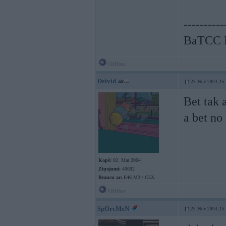
----------
BaTCC N
Offline
Deivid
25. Nov 2004, 15
Bet tak a
a bet no
Kopš:
02. Mar 2004
Ziņojumi:
40692
Braucu ar:
E46 M3 / C5X
Offline
SpOrcMeN
25. Nov 2004, 15