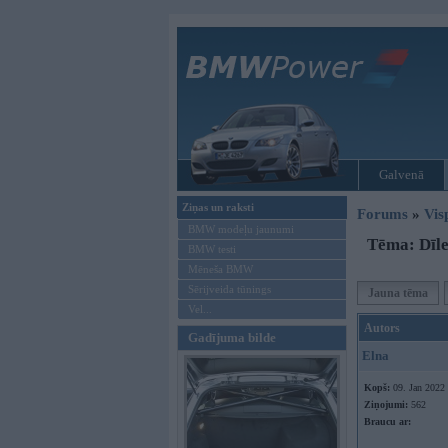
Galvenā
Ziņas un raksti
Forums
»
Vis
BMW modeļu jaunumi
Tēma: Dīle
BMW testi
Mēneša BMW
Sērijveida tūnings
Jauna tēma
Vel...
Autors
Gadījuma bilde
Elna
Kopš:
09. Jan 2022
Ziņojumi:
562
Braucu ar: