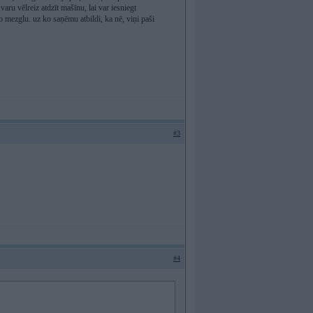
aru vēlreiz atdzīt mašīnu, lai var iesniegt
 mezglu. uz ko saņēmu atbildi, ka nē, viņi paši
#3
#4