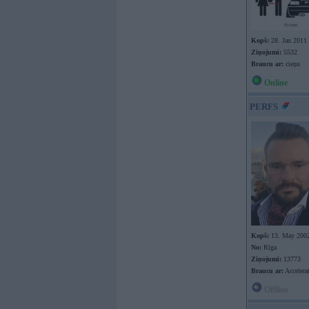
Kopš:
28. Jan 2011
Ziņojumi:
5532
Braucu ar:
cieņu
Online
PERFS
Kopš:
13. May 200
No:
Rīga
Ziņojumi:
13773
Braucu ar:
Accelera
Offline