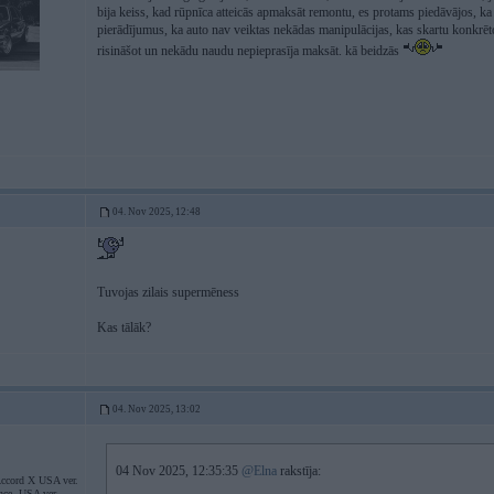
bija keiss, kad rūpnīca atteicās apmaksāt remontu, es protams piedāvājos, ka v
pierādījumus, ka auto nav veiktas nekādas manipulācijas, kas skartu konkrēto
risināšot un nekādu naudu nepieprasīja maksāt. kā beidzās
04. Nov 2025, 12:48
Tuvojas zilais supermēness
Kas tālāk?
04. Nov 2025, 13:02
04 Nov 2025, 12:35:35
@Elna
rakstīja:
ccord X USA ver.
nce, USA ver.