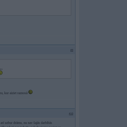
#9
ra, kur aiziet raznosā
#10
arī uzbur drāmu, nu nav šajās darbībās