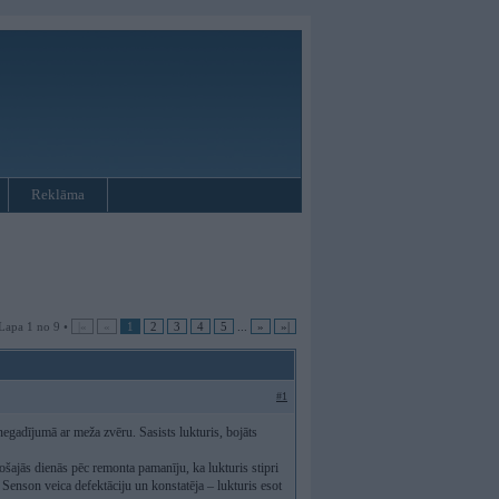
Reklāma
Lapa 1 no 9 •
|«
«
1
2
3
4
5
...
»
»|
#1
gadījumā ar meža zvēru. Sasists lukturis, bojāts
šajās dienās pēc remonta pamanīju, ka lukturis stipri
) Senson veica defektāciju un konstatēja – lukturis esot