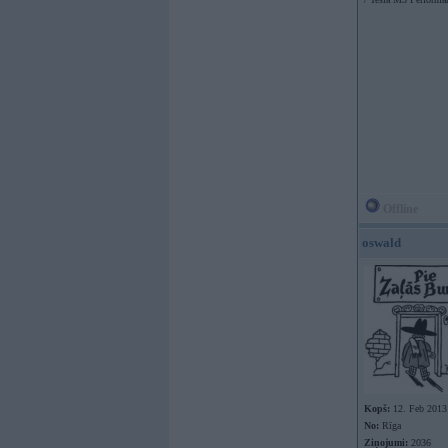
Offline
oswald
Kopš:
12. Feb 2013
No:
Rīga
Ziņojumi:
2036