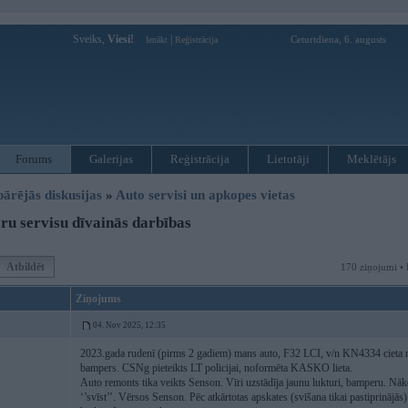
Sveiks,
Viesi!
|
Ceturtdiena, 6. augusts
Ienākt
Reģistrācija
Forums
Galerijas
Reģistrācija
Lietotāji
Meklētājs
pārējās diskusijas
»
Auto servisi un apkopes vietas
ru servisu dīvainās darbības
Atbildēt
170 ziņojumi • 
Ziņojums
04. Nov 2025, 12:35
2023.gada rudenī (pirms 2 gadiem) mans auto, F32 LCI, v/n KN4334 cieta ne
bampers. CSNg pieteikts LT policijai, noformēta KASKO lieta.
Auto remonts tika veikts Senson. Vīri uzstādīja jaunu lukturi, bamperu. Nāko
‘’svīst’’. Vērsos Senson. Pēc atkārtotas apskates (svīšana tikai pastiprinājās