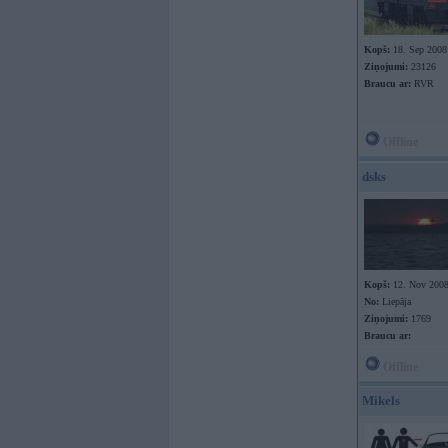
Kopš:
18. Sep 2008
Ziņojumi:
23126
Braucu ar:
RVR
Offline
dsks
Kopš:
12. Nov 200
No:
Liepāja
Ziņojumi:
1769
Braucu ar:
Offline
Mikels