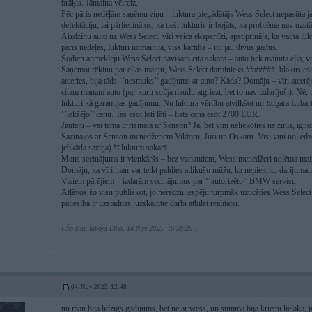
brāķis. Jāmaina vēlreiz.
Pēc pāris nedēļām saņēmu ziņu – luktura piegādātājs Wess Select nepasūta jau
defektāciju, lai pārliecinātos, ka tieši lukturis ir bojāts, ka problēma nav uzstā
Aizdzinu auto uz Wess Select, vīri veica ekspertīzi, apstiprināja, ka vaina luk
pāris nedēļas, lukturi nomainīja, viss kārtībā – nu jau divus gadus.
Šodien apmeklēju Wess Select pavisam citā sakarā – auto tiek mainīta eļļa, ve
Saņemot rēķinu par eļļas maiņu, Wess Select darbinieks #######, blakus eso
atceries, bija tāds ‘’nesmuks’’ gadījums ar auto? Kāds? Domāju – vīri atcerē
citam manam auto (par kuru solīja naudu atgriezt, bet to nav izdarījuši). Nē
lukturi kā garantijas gadījumu. Nu luktura vērtību atvilkšot no Edgara Lu
‘’iekšējo’’ cenu. Tas esot ļoti lēti – lista cena esot 2700 EUR.
Jautāju – vai tēma ir risināta ar Senson? Jā, bet viņi neliekoties ne zinis, igno
Sazinājos ar Senson menedžeriem Viktoru, Juri un Oskaru. Visi viņi noliedza
jebkāda saziņa) šī luktura sakarā.
Mans secinājums ir vienkāršs – bez variantiem, Wess menedžeri nolēma mai
Domāju, ka vīri man var teikt paldies atlikušo mūžu, ka nepiekritu darījuma
Visiem pārējiem – izdarām secinājumus par ‘’autorizēto’’ BMW servisu.
Atļāvos šo visu publiskot, jo neredzu iespēju turpmāk uzticēties Wess Select.
patiesībā ir uzstādītas, uzskaitītie darbi atbilst realitātei.
[ Šo ziņu laboja Elna, 14 Nov 2025, 16:58:26 ]
04. Nov 2025, 12:48
nu man bija līdzīgs gadījums, bet ne ar wess, un summa bija krietni lielāka, j