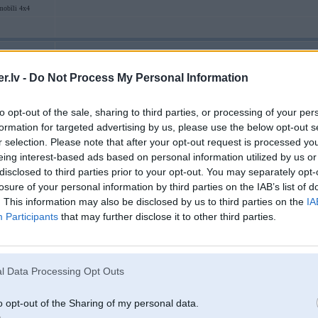
mobīli 4x4
04. Nov 2025, 13:09
.lv -
Do Not Process My Personal Information
04 Nov 2025, 13:03:25
@oswald
rakstīja:
nesaprotu kā personāži naudu dabūtu - ja piem. klients ar karti maksātu
to opt-out of the sale, sharing to third parties, or processing of your per
formation for targeted advertising by us, please use the below opt-out s
r selection. Please note that after your opt-out request is processed y
nu, opcijas:
eing interest-based ads based on personal information utilized by us or
a. luugums tomeer maksaat skaidraa, jo darbiniekam tak alga atvilkta;
b. iet pie prieksnieka un saka - reku, cilvis samaksaaja [atzina, ka pats salau
disclosed to third parties prior to your opt-out. You may separately opt-
par sho/citu keisu].
losure of your personal information by third parties on the IAB’s list of
. This information may also be disclosed by us to third parties on the
IA
Participants
that may further disclose it to other third parties.
04. Nov 2025, 13:12
l Data Processing Opt Outs
04 Nov 2025, 13:02:10
@fxquadro
rakstīja:
04 Nov 2025, 12:35:35
@Elna
rakstīja:
o opt-out of the Sharing of my personal data.