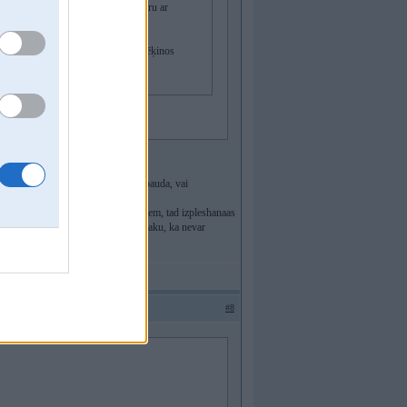
arījumam un neaizgāju uz Prokuratūru ar
su.
s Select. Man nav ticības, ka man rēķinos
tei.
 h..u.
 veiktajiem servisa darbiem. Lai paarbauda, vai
niija uudennssuukni ar prichindaaljiem, tad izpleshanaas
detaljas tajaa dzeses sisteemaa. Nesaku, ka nevar
iba ir zudusi.
#8