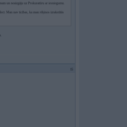
jumam un neaizgāju uz Prokuratūru ar iesniegumu.
ect. Man nav ticības, ka man rēķinos izrakstītās
u.
#5