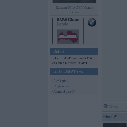
Hamann BMW Z4 M Coupe
Renntaxi
Online
Pašreiz BMWPower skatās 134
viesi un 3 reģistrēti lietotāji.
Ienākt BMWPower
• Pieslēgties
• Reģistrēties
• Aizmirsi paroli?
Offline
crime