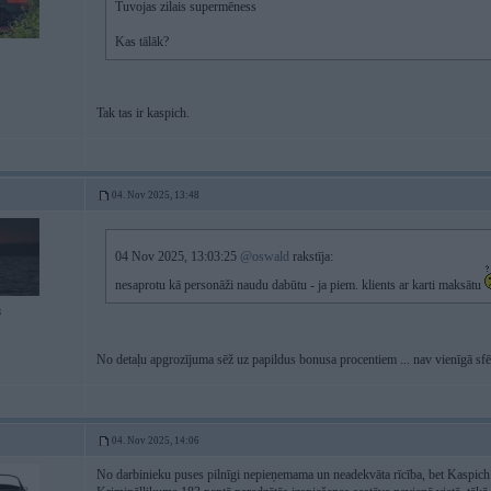
Tuvojas zilais supermēness
Kas tālāk?
Tak tas ir kaspich.
04. Nov 2025, 13:48
04 Nov 2025, 13:03:25
@oswald
rakstīja:
nesaprotu kā personāži naudu dabūtu - ja piem. klients ar karti maksātu
8
No detaļu apgrozījuma sēž uz papildus bonusa procentiem ... nav vienīgā sfē
04. Nov 2025, 14:06
No darbinieku puses pilnīgi nepieņemama un neadekvāta rīcība, bet Kaspich 