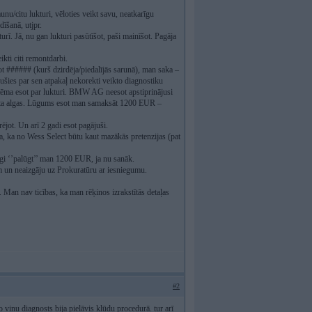
nu/citu lukturi, vēloties veikt savu, neatkarīgu
dīšanā, utjpr.
turī. Jā, nu gan lukturi pasūtīšot, paši mainīšot. Pagāja
ikti citi remontdarbi.
t ###### (kurš dzirdēja/piedalījās sarunā), man saka –
jušies par sen atpakaļ nekorekti veikto diagnostiku
, tēma esot par lukturi. BMW AG neesot apstiprinājusi
barta algas. Lūgums esot man samaksāt 1200 EUR –
rējot. Un arī 2 gadi esot pagājuši.
, ka no Wess Select būtu kaut mazākās pretenzijas (pat
gi ‘’palūgt’’ man 1200 EUR, ja nu sanāk.
m un neaizgāju uz Prokuratūru ar iesniegumu.
 Man nav ticības, ka man rēķinos izrakstītās detaļas
#2
o viņu diagnosts bija pieļāvis kļūdu procedurā. tur arī