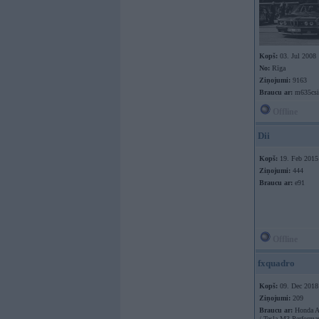
Kopš:
03. Jul 2008
No:
Rīga
Ziņojumi:
9163
Braucu ar:
m635csi
Offline
Dii
Kopš:
19. Feb 2015
Ziņojumi:
444
Braucu ar:
e91
Offline
fxquadro
Kopš:
09. Dec 2018
Ziņojumi:
209
Braucu ar:
Honda A
/ Tesla M3 Performa