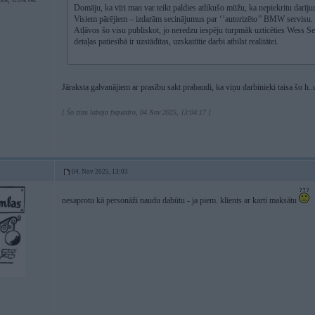
Domāju, ka vīri man var teikt paldies atlikušo mūžu, ka nepiekritu darī
Visiem pārējiem – izdarām secinājumus par ‘’autorizēto’’ BMW servisu.
Atļāvos šo visu publiskot, jo neredzu iespēju turpmāk uzticēties Wess Sel
detaļas patiesībā ir uzstādītas, uzskaitītie darbi atbilst realitātei.
Jāraksta galvanājiem ar prasību sakt prabaudi, ka viņu darbinieki taisa šo h..
[ Šo ziņu laboja fxquadro, 04 Nov 2025, 13:04:17 ]
04. Nov 2025, 13:03
nesaprotu kā personāži naudu dabūtu - ja piem. klients ar karti maksātu