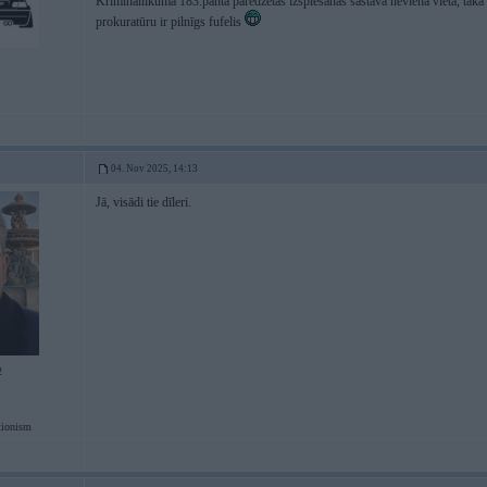
Krimināllikuma 183.pantā paredzētās izspiešanas sastāva nevienā vietā, tākā c
prokuratūru ir pilnīgs fufelis
04. Nov 2025, 14:13
Jā, visādi tie dīleri.
2
tionism