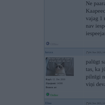
Ne paar
Kaapeec?
vajag 1 
nav iesp
iespeeja
Offline
kexxx
04. Nov 2025, 14
palūgt s
tas, ka 
pilnīgi 
Kopš:
12. Dec 2010
viņi dev
Ziņojumi:
14308
Braucu ar:
Online
Elna
04. Nov 2025, 14