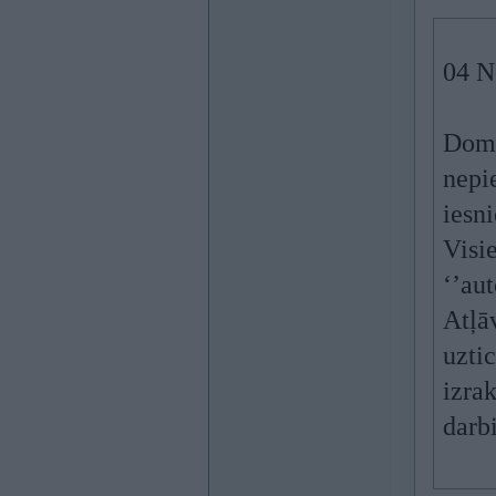
04 N
Domā
nepi
iesn
Visi
‘’au
Atļā
uzti
izrak
darbi