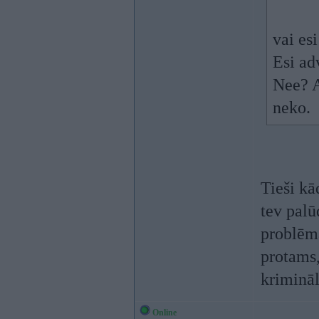
vai esi
Esi ad
Nee? A
neko.
Tieši kā
tev palū
problē
protams,
krimināl
Online