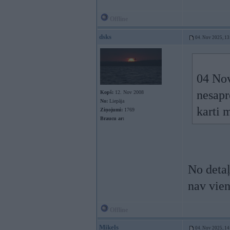
Offline
dsks
04. Nov 2025, 13
04 No
nesapr
Kopš:
12. Nov 2008
No:
Liepāja
karti 
Ziņojumi:
1769
Braucu ar:
No detaļ
nav vien
Offline
Mikels
04. Nov 2025, 14