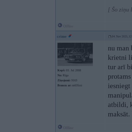
[ Šo ziņu
Offline
crime
04. Nov 2025, 12
nu man b
krietni 
tur arī 
Kopš:
03. Jul 2008
protams 
No:
Rīga
Ziņojumi:
9163
iesniegt
Braucu ar:
m635csi
manipulā
atbildi,
maksāt.
Offline