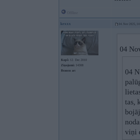
Offline
kexxx
04. Nov 2025, 14
04 No
Kopš:
12. Dec 2010
Ziņojumi:
14308
04 N
Braucu ar:
palū
lieta
tas, 
bojā
noda
viņi