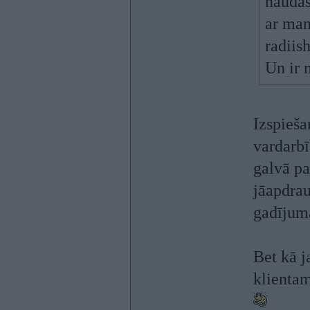
naudas
ar man
radiis
Un ir 
Izspieša
vardarbī
galvā pa
jāapdrau
gadījumā
Bet kā j
klientam