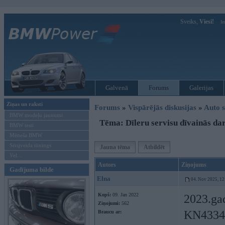
Sveiks,
Viesi!
Ie
Galvenā
Forums
Galerijas
Ziņas un raksti
Forums
»
Vispārējās diskusijas
»
Auto s
BMW modeļu jaunumi
Tēma: Dīleru servisu dīvainās da
BMW testi
Mēneša BMW
Sērijveida tūnings
Jauna tēma
Atbildēt
Vel...
Autors
Ziņojums
Gadījuma bilde
Elna
04. Nov 2025, 12
Kopš:
09. Jan 2022
2023.gad
Ziņojumi:
562
KN4334 c
Braucu ar: