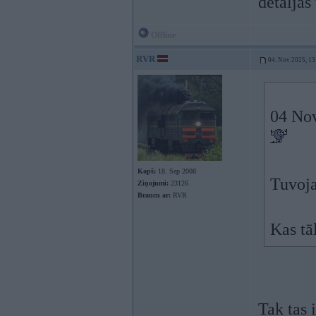
detaljas
Offline
RVR
04. Nov 2025, 13
04 No
Kopš:
18. Sep 2008
Tuvoja
Ziņojumi:
23126
Braucu ar:
RVR
Kas tā
Tak tas 