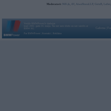
Moderatori:
968-jk
,
AV
,
AiwaShuraLLP
,
GirtzB
,
Lafter
Vortāls BMWPower.lv darbojas
kopš 2002. gada 14. maija. Tas nav auto klubs un nav saistīts ar
Galvena
|
Fo
BMW AG.
Par BMWPower
|
Kontakti
|
Reklāma