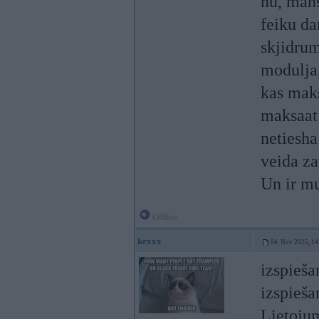
nu, mans
feiku da
skjidrum
modulja,
kas maks
maksaat 
netiesha
veida z
Un ir m
Offline
kexxx
04. Nov 2025, 14
izspieša
izspieša
Lietoju