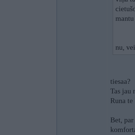
cietuš
mantu 
nu, ve
tiesaa?
Tas jau 
Runa te 
Bet, par
komforta