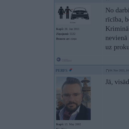
No darb
rīcība, 
Krimināl
Kopš:
28. Jan 2011
Ziņojumi:
5532
nevienā 
Braucu ar:
cieņu
uz proku
Offline
PERFS
04. Nov 2025, 14
Jā, visād
Kopš:
13. May 2002