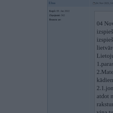
Elna
04. Nov 2025, 14
Kopš:
09. Jan 2022
Ziņojumi:
562
Braucu ar:
04 No
izspie
izspie
lietvā
Lietoj
1.para
2.Mate
kādiem
2.1.jo
atdot 
rakstu
viņa t