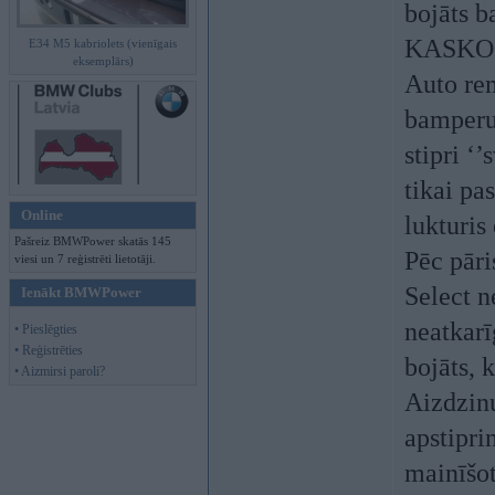
bojāts b
KASKO l
E34 M5 kabriolets (vienīgais
eksemplārs)
Auto rem
bamperu.
stipri ‘
tikai pa
Online
lukturis
Pašreiz BMWPower skatās 145
Pēc pāri
viesi un 7 reģistrēti lietotāji.
Select n
Ienākt BMWPower
neatkarīg
• Pieslēgties
• Reģistrēties
bojāts, 
• Aizmirsi paroli?
Aizdzinu
apstipri
mainīšot