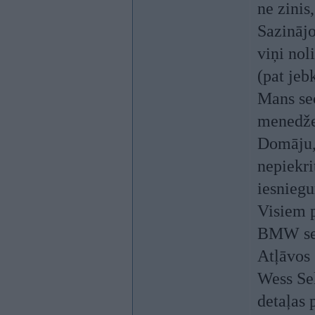
ne zinis
Sazinājo
viņi nol
(pat jeb
Mans sec
menedže
Domāju, 
nepiekri
iesnieg
Visiem p
BMW ser
Atļāvos 
Wess Sel
detaļas p