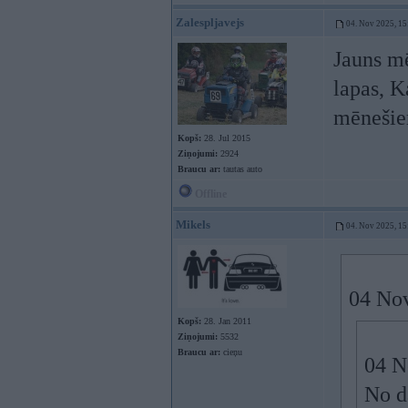
Zalespljavejs
04. Nov 2025, 15
Jauns mē
lapas, K
mēneši
Kopš:
28. Jul 2015
Ziņojumi:
2924
Braucu ar:
tautas auto
Offline
Mikels
04. Nov 2025, 15
04 No
Kopš:
28. Jan 2011
Ziņojumi:
5532
Braucu ar:
cieņu
04 N
No d