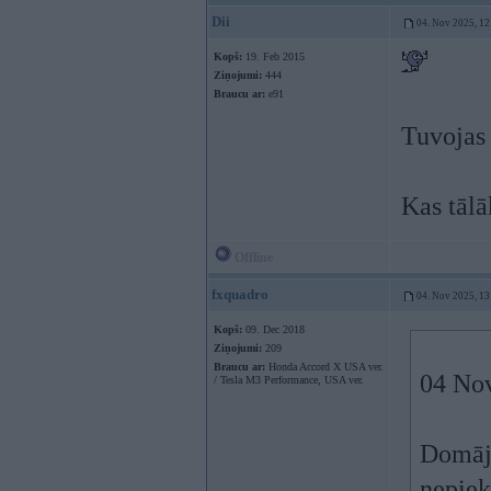
Dii
04. Nov 2025, 12
Kopš:
19. Feb 2015
Ziņojumi:
444
Braucu ar:
e91
Tuvojas 
Kas tālā
Offline
fxquadro
04. Nov 2025, 13
Kopš:
09. Dec 2018
Ziņojumi:
209
Braucu ar:
Honda Accord X USA ver.
04 No
/ Tesla M3 Performance, USA ver.
Domāju
nepiek