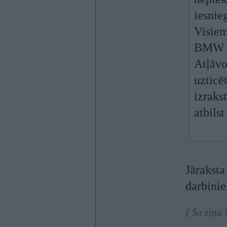
iesnie
Visiem
BMW s
Atļāvo
uzticē
izrakst
atbilst
Jāraksta
darbiniek
[ Šo ziņu