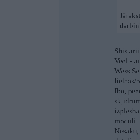
Jāraks
darbini
Shis arii
Veel - au
Wess Sel
lielaas/
Ibo, pee
skjidrum
izplesha
moduli. 
Nesaku, 