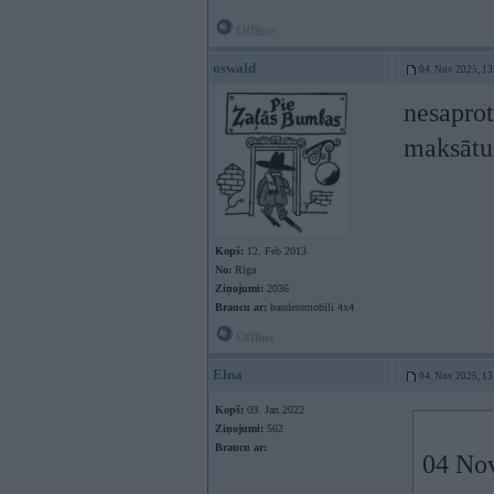
Offline
oswald
04. Nov 2025, 13
nesaprot
maksāt
Kopš:
12. Feb 2013
No:
Rīga
Ziņojumi:
2036
Braucu ar:
banderomobīli 4x4
Offline
Elna
04. Nov 2025, 13
Kopš:
09. Jan 2022
Ziņojumi:
562
Braucu ar:
04 No