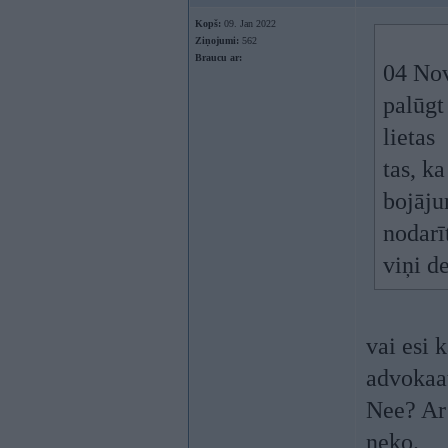
Kopš:
09. Jan 2022
Ziņojumi:
562
Braucu ar:
04 No
palūgt
lietas
tas, ka
bojāju
nodarī
viņi d
vai esi 
advokaat
Nee? Ar 
neko.