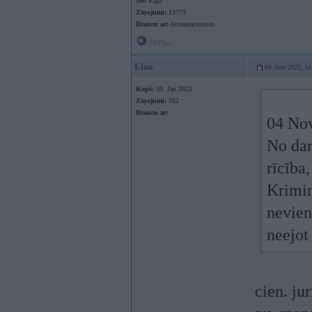
No:
Rīga
Ziņojumi:
13773
Braucu ar:
Accelerationism
Offline
Elna
04. Nov 2025, 14
Kopš:
09. Jan 2022
Ziņojumi:
562
Braucu ar:
04 No
No dar
rīcība
Krimin
nevien
neejot
cien. jur