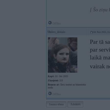
[ Šo ziņu
Offline
Shiirs_iistais
04. Nov 2025, 15
Par tā s
par serv
laikā ma
vairak n
Kopš:
10. Oct 2025
Ziņojumi:
551
Braucu ar:
Tavu muteri uz bikernieku
mežu
Offline
Jauna tēma
Atbildēt