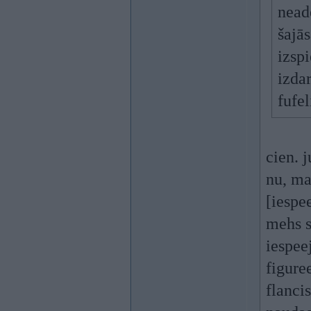
nead
šajā
izspi
izda
fufe
cien. j
nu, man
[iespe
mehs s
iespee
figure
flanci