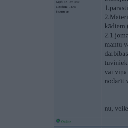
Kopš:
12. Dec 2010
1.parast
Ziņojumi:
14308
Braucu ar:
2.Materi
kādiem (
2.1.joma
mantu va
darbības
tuviniek
vai viņa
nodarīt 
nu, veik
Online