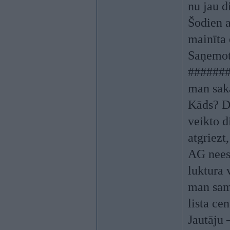
nu jau d
Šodien a
mainīta 
Saņemot 
#######,
man saka
Kāds? Do
veikto d
atgriezt
AG neeso
luktura 
man sama
lista ce
Jautāju 