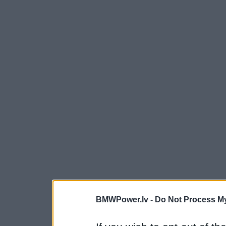
BMWPower.lv -
Do Not Process My