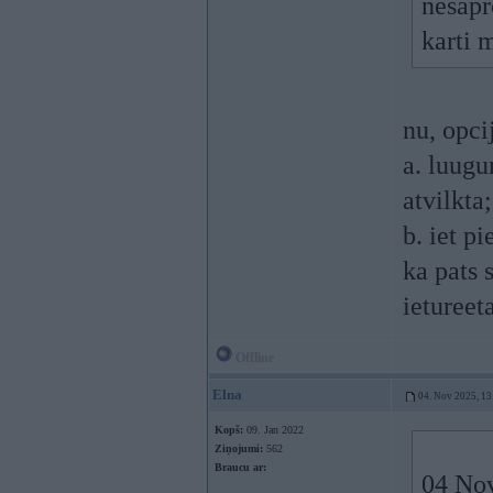
nesapr
karti 
nu, opci
a. luugu
atvilkta;
b. iet p
ka pats 
ietureet
Offline
Elna
04. Nov 2025, 13
Kopš:
09. Jan 2022
Ziņojumi:
562
Braucu ar:
04 No