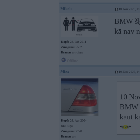
Mikels
10. Nov 2025, 14
BMW šķie
kā nav 
Kopš:
28. Jan 2011
Ziņojumi:
5532
Braucu ar:
cieņu
Offline
Mizx
10. Nov 2025, 14
10 No
BMW šķ
kaut k
Kopš:
26. Apr 2004
No:
Rīga
Ziņojumi:
7778
Braucu ar: