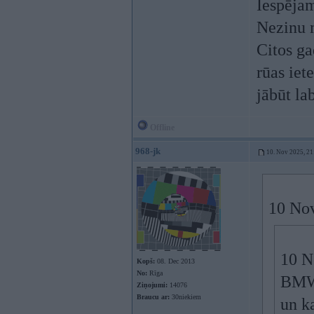
Iespējam
Nezinu m
Citos ga
rūas ie
jābūt la
Offline
968-jk
10. Nov 2025, 21
10 No
10 N
Kopš:
08. Dec 2013
No:
Rīga
BMW 
Ziņojumi:
14076
Braucu ar:
30niekiem
un k