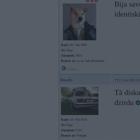
Bija sav
identisk
Kopš:
06. Sep 2006
No:
Rīga
Ziņojumi:
3653
Braucu ar:
ᴑᴑ un Zaļo Briesmoni
Offline
Ruudis
11. Nov 2025, 10
Tā disku
dzirdu
Kopš:
19. Feb 2013
No:
Rīga
Ziņojumi:
2124
Braucu ar:
Pienpak