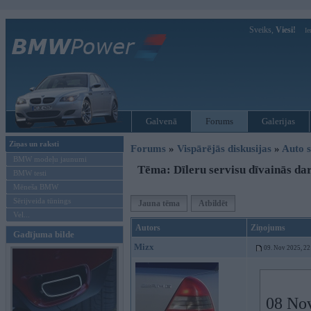
Sveiks,
Viesi!
Ie
Galvenā
Forums
Galerijas
Ziņas un raksti
Forums
»
Vispārējās diskusijas
»
Auto s
BMW modeļu jaunumi
Tēma: Dīleru servisu dīvainās da
BMW testi
Mēneša BMW
Sērijveida tūnings
Jauna tēma
Atbildēt
Vel...
Autors
Ziņojums
Gadījuma bilde
Mizx
09. Nov 2025, 22
08 No