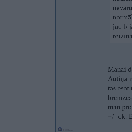
nevaru
normāl
jau bi
reizin
Manai dā
Autiņam 
tas esot 
bremzes 
man prot
+/- ok. 
Offline