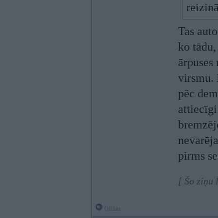
reizin
Tas auto
ko tādu,
ārpuses 
virsmu. 
pēc demo
attiecīg
bremzējo
nevarēja
pirms se
[ Šo ziņu
Offline