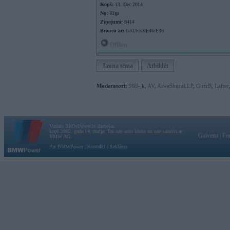
Kopš:
13. Dec 2014
No:
Rīga
Ziņojumi:
8414
Braucu ar:
G31/E53/E46/E39
Offline
Jauna tēma
Atbildēt
Moderatori:
968-jk
,
AV
,
AiwaShuraLLP
,
GirtzB
,
Lafter
Vortāls BMWPower.lv darbojas
kopš 2002. gada 14. maija. Tas nav auto klubs un nav saistīts ar
Galvena
|
Fo
BMW AG.
Par BMWPower
|
Kontakti
|
Reklāma