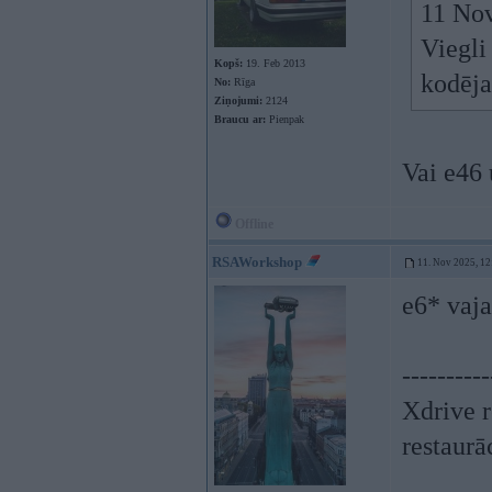
11 Nov
Viegli
Kopš:
19. Feb 2013
kodēja
No:
Rīga
Ziņojumi:
2124
Braucu ar:
Pienpak
Vai e46 
Offline
RSAWorkshop
11. Nov 2025, 12
e6* vaja
----------
Xdrive r
restaurā