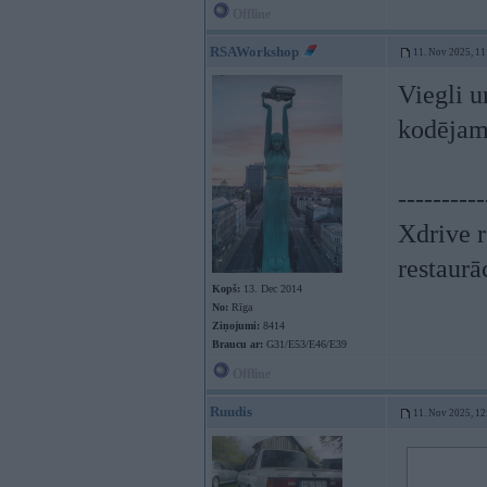
Offline
RSAWorkshop
11. Nov 2025, 11
Viegli u
kodējams
----------
Xdrive r
restaurā
Kopš:
13. Dec 2014
No:
Rīga
Ziņojumi:
8414
Braucu ar:
G31/E53/E46/E39
Offline
Ruudis
11. Nov 2025, 12