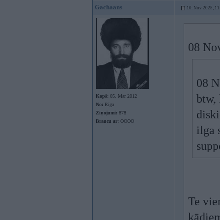
Gachaans
10. Nov 2025, 11
08 No
08 N
btw,
Kopš:
05. Mar 2012
No:
Rīga
disk
Ziņojumi:
878
Braucu ar:
OOOO
ilga
supp
Te vie
kādiem 