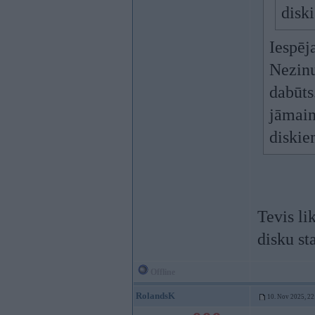
disk
Iespēj
Nezinu
dabūts
jāmain
diskie
Tevis li
disku st
Offline
RolandsK
10. Nov 2025, 22