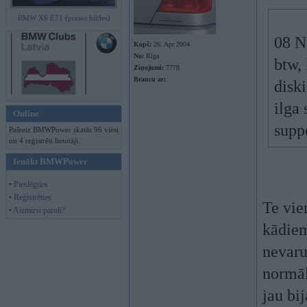
BMW X6 E71 (preses bildes)
08 N
Kopš:
26. Apr 2004
No:
Rīga
btw,
Ziņojumi:
7778
Braucu ar:
disk
ilga
Online
supp
Pašreiz BMWPower skatās 96 viesi
un 4 reģistrēti lietotāji.
Ienākt BMWPower
• Pieslēgties
• Reģistrēties
Te vie
• Aizmirsi paroli?
kādiem 
nevaru
normāl
jau bi