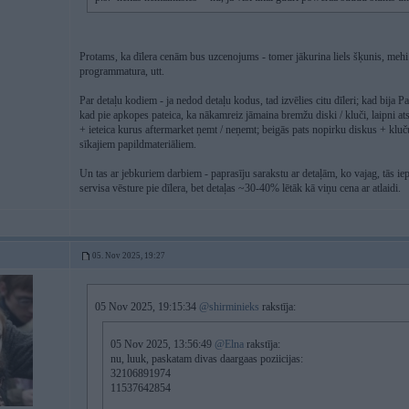
Protams, ka dīlera cenām bus uzcenojums - tomer jākurina liels šķunis, mehi
programmatura, utt.
Par detaļu kodiem - ja nedod detaļu kodus, tad izvēlies citu dīleri; kad bija 
kad pie apkopes pateica, ka nākamreiz jāmaina bremžu diski / kluči, laipni a
+ ieteica kurus aftermarket ņemt / neņemt; beigās pats nopirku diskus + kluč
sīkajiem papildmateriāliem.
Un tas ar jebkuriem darbiem - paprasīju sarakstu ar detaļām, ko vajag, tās iep
servisa vēsture pie dīlera, bet detaļas ~30-40% lētāk kā viņu cena ar atlaidi.
05. Nov 2025, 19:27
05 Nov 2025, 19:15:34
@shirminieks
rakstīja:
05 Nov 2025, 13:56:49
@Elna
rakstīja:
nu, luuk, paskatam divas daargaas poziicijas:
32106891974
11537642854