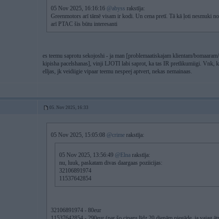
05 Nov 2025, 16:16:16
@abyss
rakstīja:
Greenmotors arī tāmē visam ir kodi. Un cena pretī. Tā kā ļoti nesmuki no w
arī PTAC šis būtu interesanti
es teemu saprotu sekojoshi - ja man [problemaatiskajam klientam/bomaaram/
kipisha pacelshanas], vinji LJOTI labi saprot, ka tas IR pretlikumiigi. Vnk, k
elljas, jk veidiigie vipaar teemu nespeej aptvert, nekas nemainaas.
05. Nov 2025, 16:33
05 Nov 2025, 15:05:08
@crime
rakstīja:
05 Nov 2025, 13:56:49
@Elna
rakstīja:
nu, luuk, paskatam divas daargaas poziicijas:
32106891974
11537642854
32106891974 - 80eur
11537642854 - 290eur (par šo ciparu līdz 20 dienām piegāde, ja vajag āt