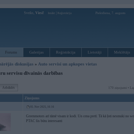
Sveiks,
Viesi!
|
Piektdiena, 7. augusts
Ienākt
Reģistrācija
Forums
Galerijas
Reģistrācija
Lietotāji
Meklētājs
pārējās diskusijas
»
Auto servisi un apkopes vietas
ru servisu dīvainās darbības
Atbildēt
170 ziņojumi • La
Ziņojums
05. Nov 2025, 16:16
Greenmotors arī tāmē visam ir kodi. Un cena pretī. Tā kā ļoti nesmuki no wess,
PTAC šis būtu interesanti