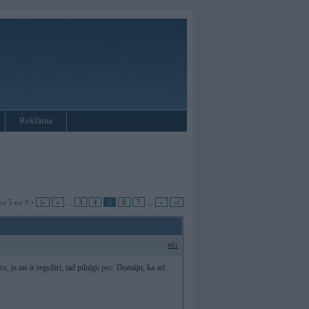
Reklāma
pa 5 no 9 •
|«
«
...
3
4
5
6
7
...
»
»|
#81
 ja tas ir regulāri, tad pilnīgs psc. Domāju, ka arī