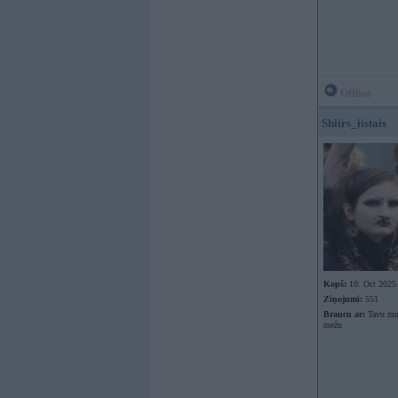
Offline
Shiirs_iistais
Kopš:
10. Oct 2025
Ziņojumi:
551
Braucu ar:
Tavu mut
mežu