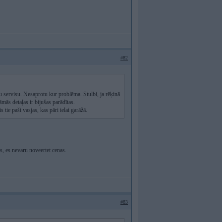
#82
tu servisu. Nesaprotu kur problēma. Stulbi, ja rēķinā
āmās detaļas ir bijušas parādītas.
tie paši vasjas, kas pāri ielai garāžā.
us, es nevaru noveertet cenas.
#83