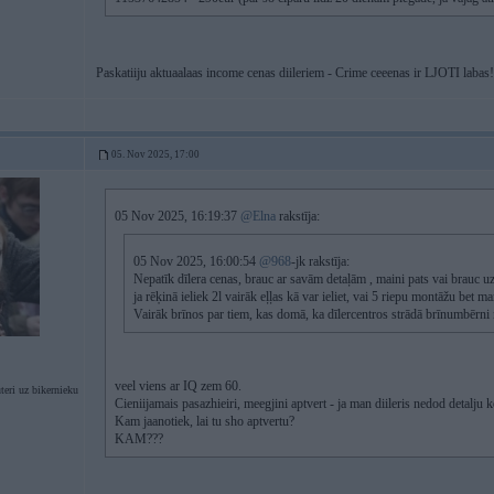
Paskatiiju aktuaalaas income cenas diileriem - Crime ceeenas ir LJOTI labas
05. Nov 2025, 17:00
05 Nov 2025, 16:19:37
@Elna
rakstīja:
05 Nov 2025, 16:00:54
@968
-jk rakstīja:
Nepatīk dīlera cenas, brauc ar savām detaļām , maini pats vai brauc u
ja rēķinā ieliek 2l vairāk eļļas kā var ieliet, vai 5 riepu montāžu bet 
Vairāk brīnos par tiem, kas domā, ka dīlercentros strādā brīnumbērni ne
veel viens ar IQ zem 60.
eri uz bikernieku
Cieniijamais pasazhieiri, meegjini aptvert - ja man diileris nedod detalju 
Kam jaanotiek, lai tu sho aptvertu?
KAM???