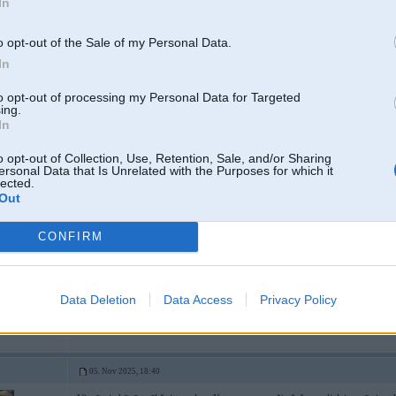
In
identificeejams.
Attieciigi ''antenas pastiprinaataajs'' nederees.
''ant. past. BX356AV2'' - derees. Pie nosaciijuma, ka shim BX356AV2 na
o opt-out of the Sale of my Personal Data.
taas paraadaas kodaa caur ''-'', komatu vai kaa savaadaak].
In
to opt-out of processing my Personal Data for Targeted
Veho/Domenikss tāmē nerakstīja, rēķinā gan. Pa faktu viena un tā pati izdru
ing.
In
o opt-out of Collection, Use, Retention, Sale, and/or Sharing
ersonal Data that Is Unrelated with the Purposes for which it
05. Nov 2025, 18:37
lected.
Out
Tak parādi kādi nozari kur nav lieli uzcenojumi...vai tas serviss, vai tas drēbju 
Visi grib labi pelnīt...
CONFIRM
Šeit vairāk problēma ka nav iespējams salīdzināt cenu citur, kā citām precēm
lētāk...arī tas kas tirgo lētāk tā pat nopelnīs.
Data Deletion
Data Access
Privacy Policy
05. Nov 2025, 18:40