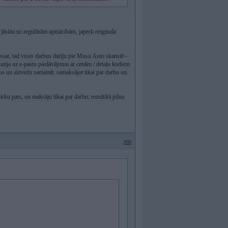
 jāsūta uz regulārām apmācibām, japerk originala
Passat, tad visus darbus darīju pie Musu Auto skanstē -
tsutija uz e-pastu piedāvājumu ar cenām / detaļu kodiem
us un aizvedu samainīt, samaksājot tikai par darbu un
irku pats, un maksāju tikai par darbu; rezultātā pilna
#90