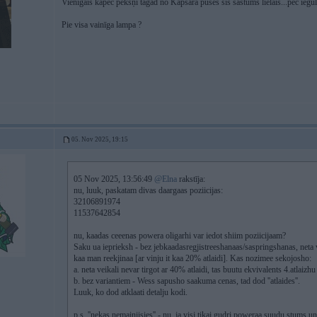
Vienīgais kāpēc pēkšņi tagad no Kapsara puses šis šaštums lielais...pēc iegu
Pie visa vainīga lampa ?
05. Nov 2025, 19:15
05 Nov 2025, 13:56:49
@Elna
rakstīja:
nu, luuk, paskatam divas daargaas poziicijas:
32106891974
11537642854
nu, kaadas ceeenas powera oligarhi var iedot shiim poziicijaam?
Saku ua ieprieksh - bez jebkaadasregjistreeshanaas/saspringshanas, neta
kaa man reekjinaa [ar vinju it kaa 20% atlaidi]. Kas nozimee sekojosho:
a. neta veikali nevar tirgot ar 40% atlaidi, tas buutu ekvivalents 4.atlaiz
b. bez variantiem - Wess sapusho saakuma cenas, tad dod ''atlaides''.
Luuk, ko dod atklaati detalju kodi.
p.s. ''nekas nemainiisies'' - nu, ja visi tikai gudri poweraa suudu stums un