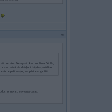
!
#85
z citu servisu. Nesaprotu kur problēma. Stulbi,
man visur maināmās detaļas ir bijušas parādītas.
vis tie paši vasjas, kas pāri ielai garāžā.
kodus, es nevaru noveertet cenas.