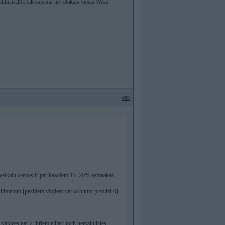
ldītiem 20k cik saprotu ne retākais viesis Wesā
#89
 veikalu ceenas ir par kaadiem 15..20% zemaakas
hu liimenim [pashiem vinjiem varka buutu preziizi 0].
 vaidees par 2 litriem elljas: toch nemainiisies.