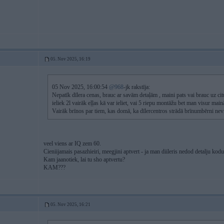
05. Nov 2025, 16:19
05 Nov 2025, 16:00:54
@968
-jk rakstīja:
Nepatīk dīlera cenas, brauc ar savām detaļām , maini pats vai brauc uz ci
ieliek 2l vairāk eļļas kā var ieliet, vai 5 riepu montāžu bet man visur main
Vairāk brīnos par tiem, kas domā, ka dīlercentros strādā brīnumbērni nevis 
veel viens ar IQ zem 60.
Cieniijamais pasazhieiri, meegjini aptvert - ja man diileris nedod detalju kod
Kam jaanotiek, lai tu sho aptvertu?
KAM???
05. Nov 2025, 16:21