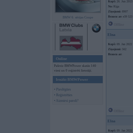
Kopš:
26. Jun 2013
No:
Rīga
Ziņojumi:
8907
Braucu ar:
e39 523
BMW 6. sērijas Coupe
Offline
Elna
Kopš:
09. Jan 2022
Ziņojumi:
562
Braucu ar:
Online
Pašreiz BMWPower skatās 140
viesi un 0 reģistrēti lietotāji.
Ienākt BMWPower
• Pieslēgties
• Reģistrēties
• Aizmirsi paroli?
Offline
Elna
Kopš:
09. Jan 2022