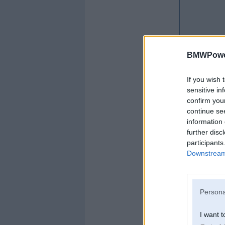
BMWPower
If you wish 
sensitive in
confirm you
Offline
continue se
information 
versatile
further disc
participants
Downstream 
Kopš:
03. Sep 2015
Persona
Ziņojumi:
1714
Braucu ar:
I want t