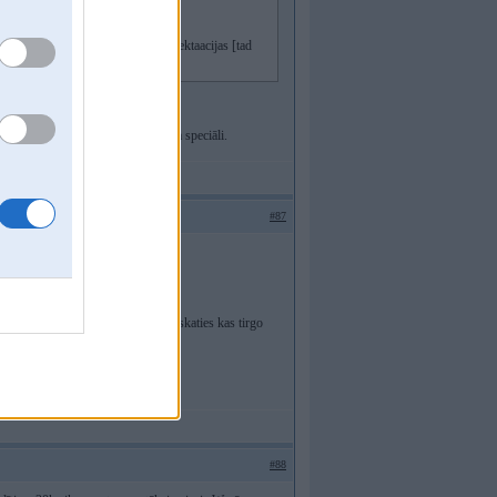
v vairaakas apakshversijas/komplektaacijas [tad
ka no MS Dynamics, tikai pielāgota speciāli.
#87
tirgotājs vai da jeb kas cits...
...kur iemet piemēram TV cenu un skaties kas tirgo
#88