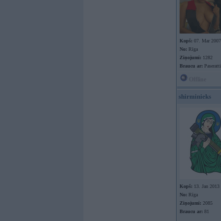
Kopš:
07. Mar 2007
No:
Rīga
Ziņojumi:
1282
Braucu ar:
Paseratti
Offline
shirminieks
Kopš:
13. Jan 2013
No:
Rīga
Ziņojumi:
2085
Braucu ar:
81