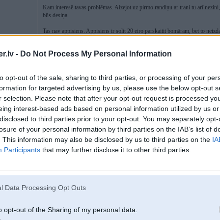
Kam interesē tavas problēmas. Aizejot uz pirmo randiņu ar trani tu arī nezini,
būs desiņa.
Tas nav appisiens. Appisiens ir solit 20 eiro parskaitit bomāram, bet to neizda
Es veljorpojam gaidu. Vari pierādit ka esi vīrs. Tu te visus sauc tā. Jo pats tā
.lv -
Do Not Process My Personal Information
Vai ari tomēe nobijies mutes brūķētājs?
to opt-out of the sale, sharing to third parties, or processing of your per
[ Šo ziņu laboja Shiirs_iistais, 05 Nov 2025, 17:01:54 ]
formation for targeted advertising by us, please use the below opt-out s
r selection. Please note that after your opt-out request is processed y
eing interest-based ads based on personal information utilized by us or
disclosed to third parties prior to your opt-out. You may separately opt-
05. Nov 2025, 17:20
losure of your personal information by third parties on the IAB’s list of
. This information may also be disclosed by us to third parties on the
IA
05 Nov 2025, 14:09:51
@Elna
rakstīja:
Participants
that may further disclose it to other third parties.
05 Nov 2025, 14:06:36
@subaru
rakstīja:
Tas vispār ir interesanti, vai dīleriem ir kādi pienākumi jebkur rēķino
pietiekami, ka tiek noradīts oficiālais detaļas nosaukums (nu tur 'antena
l Data Processing Opt Outs
o opt-out of the Sharing of my personal data.
JEBKURAM prechu/pakalpojumu sniedzeejam jaanoraada preces/pakalpo