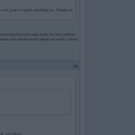
ess, ja tas ir regulāri, tad pilnīgs psc. Domāju, ka
smeermikjelim] uzeiz saaka kodus dot [peec publiska
ameer taadi shiiranti neredz taalaak par saviem 2 litriem
#84
rāk, tad 330eur)