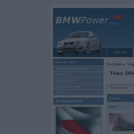
Galvenā
Ziņas un raksti
Forums
»
Vis
BMW modeļu jaunumi
Tēma: Dīle
BMW testi
Mēneša BMW
Sērijveida tūnings
Jauna tēma
Vel...
Autors
Gadījuma bilde
abyss