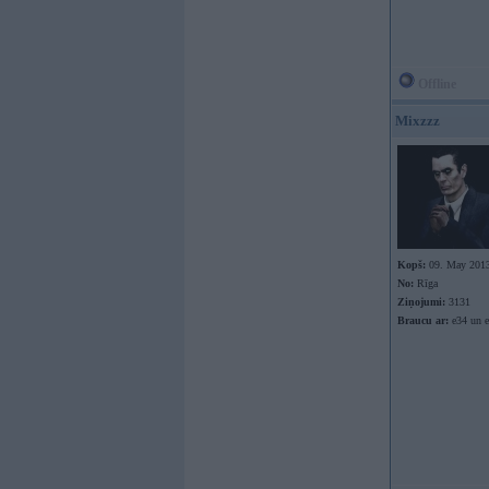
Offline
Mixzzz
Kopš:
09. May 201
No:
Rīga
Ziņojumi:
3131
Braucu ar:
e34 un e