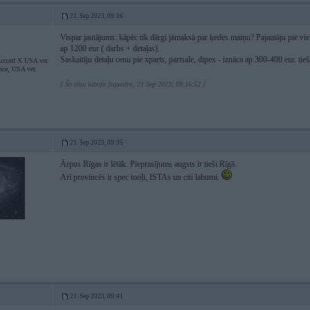
21. Sep 2023, 09:16
Vispar jautājums: kāpēc tik dārgi jāmaksā par ķedes maiņu? Pajautāju pie v
ap 1200 eur ( darbs + detaļas).
Saskaitīju detaļu cenu pie xparts, partsale, dipex - iznāca ap 300-400 eur. ti
ccord X USA ver.
nce, USA ver.
[ Šo ziņu laboja fxquadro, 21 Sep 2023, 09:16:52 ]
21. Sep 2023, 09:35
Ārpus Rīgas ir lētāk. Pieprasījums augsts ir tieši Rīgā.
Arī provincēs ir spec tooļi, ISTAs un citi labumi.
21. Sep 2023, 09:41