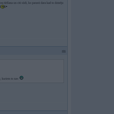
 tīrīšana un citi sūdi, ko parasti dara kad to dzinēju
#86
e, kuriem to nav.