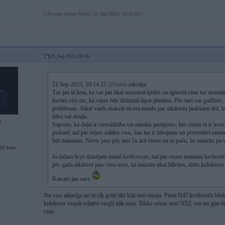
[ Šo ziņu laboja Staris, 21 Sep 2023, 10:16:10 ]
21. Sep 2023, 10:46
21 Sep 2023, 10:14:25
@Staris
rakstīja:
Tur jau tā lieta, ka var jau tikai nomainīt ķēdes un ignorēt citas tur atrast
kurām visi zin, ka viņas būs drīzumā tāpat jāmaina. Pēc tam var gadīties,
problēmas. Atkal varēs maksāt ekstra naudu par atkārtotu jaukšanu ārā, l
blīvi vai detaļu.
3
Saprotu, ka daļai ir vienaldzība vai naudas jautājums, bet citiem tā ir ieras
piekarē, tad pie reizes salabo visu, kas tur ir labojams un preventīvi no
būt maināms. Nevis jauc pēc tam 5x ārā vienu un to pašu, lai mainītu pa vi
91 kuuc
Ja tādam 6cyl dzinējam maini kvēlsveces, tad pie reizes nomaini kvēlsveču
pēc gada atkārtoti jauc visu nost, lai mainītu tikai blīvītes, tīrītu kolekto
Katram jau savs
Nu viss atkarīgs no tā cik grūti tikt klāt tam visam. Piem N47 kvēlsveču blok
kolektors vispār relatīvi viegli nāk nost. Tikko ņēmu nost N52, vot tur gan 
viņa.