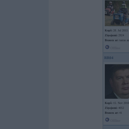
Kopš:
28. Jul 2015
Ziņojumi:
2924
Braucu ar:
tautas a
Offline
RR04
Kopš:
15. Nov 201
Ziņojumi:
4052
Braucu ar:
41
Offline