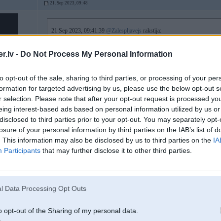
21. Sep 2023, 09:48
21 Sep 2023, 09:41:39
@Zalespljavejs
rakstīja:
Arī ārpus Rīgas esmu interesējies par ķēžu maiņu. Tobiš, ķēžu maiņa, kol
dzinēju ceļ ārā. M47 - 1k eur, N47 - 1,2k eur. Arī nesaprotu, par ko tād
.lv -
Do Not Process My Personal Information
Tur arī viss tas salasās. Viskkādas random blīvītes, iztīri šito, iztīri to, pie 
3
m47 saimainīt ķēdes un vēl pie reizes čupu ar lietām izdarīt, jo redz viegli v
to opt-out of the sale, sharing to third parties, or processing of your per
vairāk stabili, cik atceros.
formation for targeted advertising by us, please use the below opt-out s
91 kuuc
r selection. Please note that after your opt-out request is processed y
eing interest-based ads based on personal information utilized by us or
disclosed to third parties prior to your opt-out. You may separately opt-
21. Sep 2023, 09:49
losure of your personal information by third parties on the IAB’s list of
. This information may also be disclosed by us to third parties on the
IA
jep, tā ir, var tak pats tās kjēdes samainīt, nah kādam maksāt
pārkod v
drāti satin, 1k eur kabatā, win win
Participants
that may further disclose it to other third parties.
l Data Processing Opt Outs
o opt-out of the Sharing of my personal data.