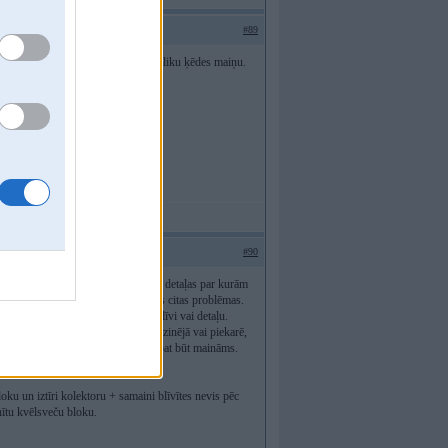
#89
az tie paši 300€. Tas nav 1.2k par pliku ķēdes maiņu.
#90
problēmas vai nemainīt preventīvi tās detaļas par kurām
uksi 20k km ar jauno ķēdi un sāksies citas problēmas.
ēram, kādu iepriekš nenomainītu blīvi vai detaļu.
rakse - ja kaut kur dziļāk ierocies dzinējā vai piekarē,
s nemaksā kosmosu un drīz varētu tāpat būt maināms.
ku un iztīri kolektoru + samaini blīvītes nevis pēc
inītu kvēlsveču bloku.