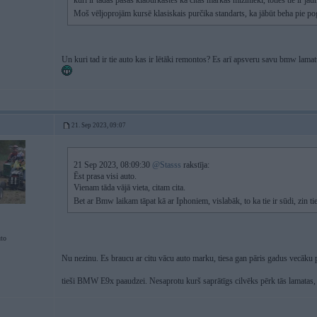
kuri ir tādas pašas klaburkastes kā citas markas mizinieki, toties tie ir jau
Moš vēljoprojām kursē klasiskais purčika standarts, ka jābūt beha pie p
Un kuri tad ir tie auto kas ir lētāki remontos? Es arī apsveru savu bmw lam
21. Sep 2023, 09:07
21 Sep 2023, 08:09:30
@Stasss
rakstīja:
Ēst prasa visi auto.
Vienam tāda vājā vieta, citam cita.
Bet ar Bmw laikam tāpat kā ar Iphoniem, vislabāk, to ka tie ir sūdi, zin ti
uto
Nu nezinu. Es braucu ar citu vācu auto marku, tiesa gan pāris gadus vecāku
tieši BMW E9x paaudzei. Nesaprotu kurš saprātīgs cilvēks pērk tās lamatas, t