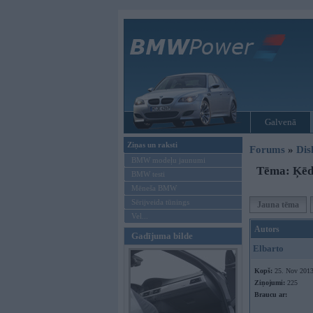
Galvenā
Ziņas un raksti
Forums
»
Dis
BMW modeļu jaunumi
Tēma: Ķēd
BMW testi
Mēneša BMW
Sērijveida tūnings
Jauna tēma
Vel...
Autors
Gadījuma bilde
Elbarto
Kopš:
25. Nov 201
Ziņojumi:
225
Braucu ar: