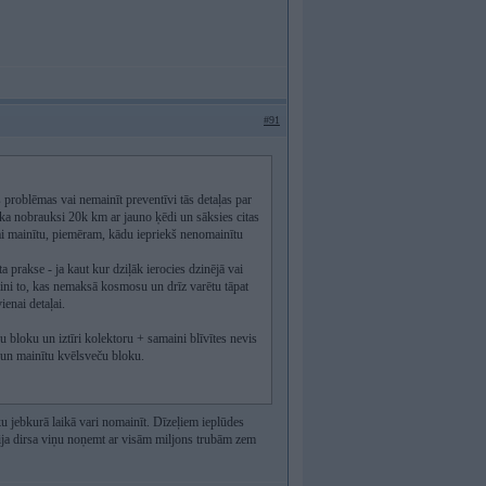
#91
ās problēmas vai nemainīt preventīvi tās detaļas par
 ka nobrauksi 20k km ar jauno ķēdi un sāksies citas
ai mainītu, piemēram, kādu iepriekš nenomainītu
ta prakse - ja kaut kur dziļāk ierocies dzinējā vai
maini to, kas nemaksā kosmosu un drīz varētu tāpat
enai detaļai.
 bloku un iztīri kolektoru + samaini blīvītes nevis
ru un mainītu kvēlsveču bloku.
u jebkurā laikā vari nomainīt. Dīzeļiem ieplūdes
bija dirsa viņu noņemt ar visām miljons trubām zem