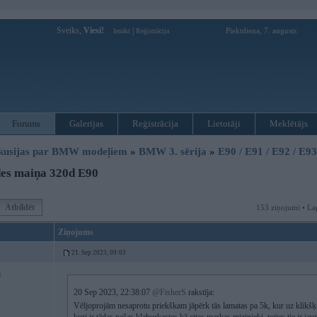
Sveiks,
Viesi!
|
Piektdiena, 7. augusts
Ienākt
Reģistrācija
Forums
Galerijas
Reģistrācija
Lietotāji
Meklētājs
kusijas par BMW modeļiem
»
BMW 3. sērija
»
E90 / E91 / E92 / E9
es maiņa 320d E90
Atbildēt
153 ziņojumi • La
Ziņojums
21. Sep 2023, 09:03
3
20 Sep 2023, 22:38:07
@FisherS
rakstīja:
Vēljoprojām nesaprotu priekškam jāpērk tās lamatas pa 5k, kur uz klikšķ