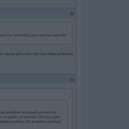
#92
od veco, izvelc laukā, jauno ielaid pa cokji iekšā
šanas, bija par ķēde ar atsevišķu kodu šādam pasākumam.
#93
rastās problēmas vai nemainīt preventīvi tās
am var gadīties, ka nobrauksi 20k km ar jauno
atkārtotu jaukšanu ārā, lai mainītu, piemēram,