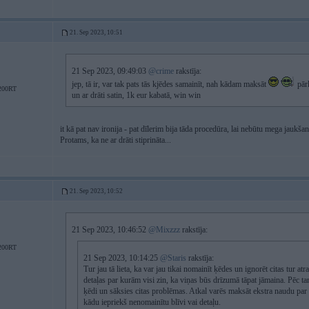
21. Sep 2023, 10:51
21 Sep 2023, 09:49:03
@crime
rakstīja:
jep, tā ir, var tak pats tās kjēdes samainīt, nah kādam maksāt
pārk
200RT
un ar drāti satin, 1k eur kabatā, win win
it kā pat nav ironija - pat dīlerim bija tāda procedūra, lai nebūtu mega jauk
Protams, ka ne ar drāti stiprināta...
21. Sep 2023, 10:52
21 Sep 2023, 10:46:52
@Mixzzz
rakstīja:
200RT
21 Sep 2023, 10:14:25
@Staris
rakstīja:
Tur jau tā lieta, ka var jau tikai nomainīt ķēdes un ignorēt citas tur at
detaļas par kurām visi zin, ka viņas būs drīzumā tāpat jāmaina. Pēc t
ķēdi un sāksies citas problēmas. Atkal varēs maksāt ekstra naudu par 
kādu iepriekš nenomainītu blīvi vai detaļu.