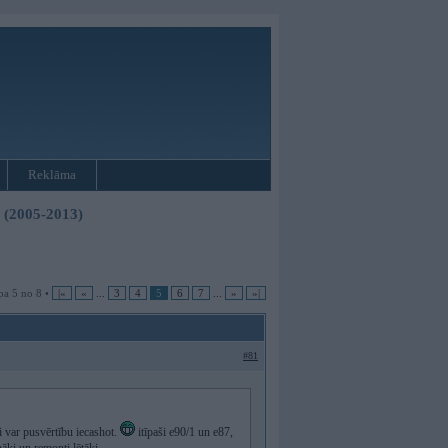
Reklāma
3 (2005-2013)
pa 5 no 8 •
|«
«
...
3
4
5
6
7
...
»
»|
#81
i var pusvērtību iecashot.
itīpaši e90/1 un e87,