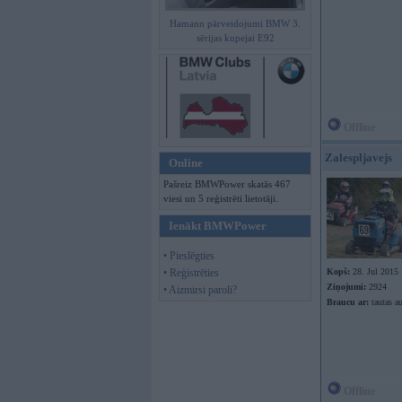
Hamann pārveidojumi BMW 3.
sērijas kupejai E92
Offline
Zalespljavejs
Online
Pašreiz BMWPower skatās 467
viesi un 5 reģistrēti lietotāji.
Ienākt BMWPower
• Pieslēgties
• Reģistrēties
Kopš:
28. Jul 2015
Ziņojumi:
2924
• Aizmirsi paroli?
Braucu ar:
tautas a
Offline