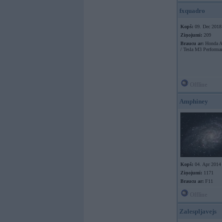
fxquadro
Kopš:
09. Dec 2018
Ziņojumi:
209
Braucu ar:
Honda A
/ Tesla M3 Performa
Offline
Amphiney
Kopš:
04. Apr 2014
Ziņojumi:
1171
Braucu ar:
F11
Offline
Zalespljavejs