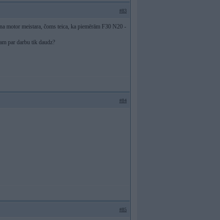
#83
iena motor meistara, čoms teica, ka piemērām F30 N20 -
ešam par darbu tik daudz?
#84
#85