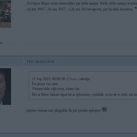
Arī ārpus Rīgas esmu interesējies par ķēžu maiņu. Tobiš, ķēžu maiņa, kolektora
ceļ ārā. M47 - 1k eur, N47 - 1,2k eur. Arī nesaprotu, par ko tāds kosmoss.
uto
21. Sep 2023, 09:46
21 Sep 2023, 08:09:30
@Stasss
rakstīja:
Ēst prasa visi auto.
Vienam tāda vājā vieta, citam cita.
Bet ar Bmw laikam tāpat kā ar Iphoniem, vislabāk, to ka tie ir sūdi, zin ti
6
iphone vismaz nav jāiegulda 3k pie pirmās apkopes