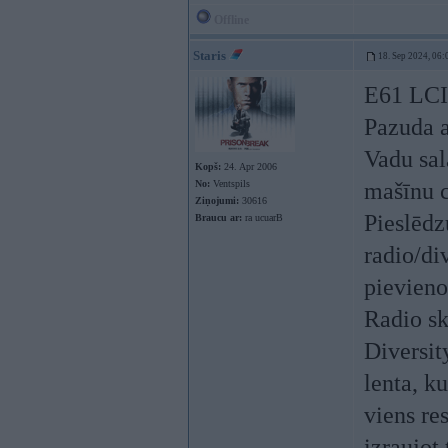
Offline
Staris
18. Sep 2024, 06:
E61 LCI
Pazuda a
Vadu sala
Kopš:
24. Apr 2006
No:
Ventspils
mašīnu c
Ziņojumi:
30616
Pieslēdz
Braucu ar:
ra ucuarB
radio/di
pievieno
Radio s
Diversit
lenta, ku
viens res
izraujot 