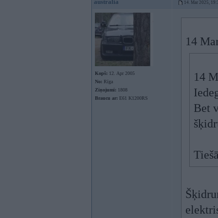
australia
14. Mar 2025, 19:
14 Mar
Kopš:
12. Apr 2005
14 M
No:
Rīga
Iede
Ziņojumi:
1808
Braucu ar:
E61 K1200RS
Bet v
šķidr
Tieš
Šķidru
elektri