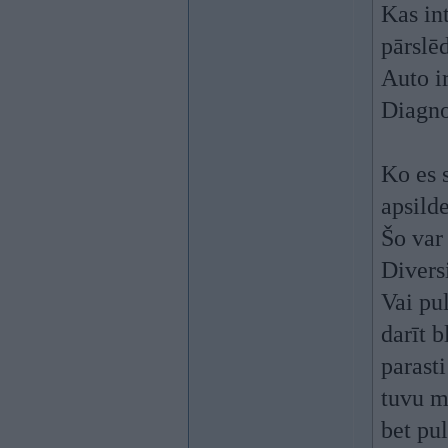
Kas in
pārslē
Auto ir
Diagno
Ko es 
apsild
Šo var 
Divers
Vai pul
darīt 
parasti
tuvu m
bet pul