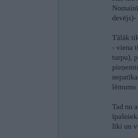
Nomainīt
devējs)-
Tālāk ti
- viena 
turpu), p
pieņemts
nepatīka
lēmums -
Tad nu a
īpašnieka
līki un v