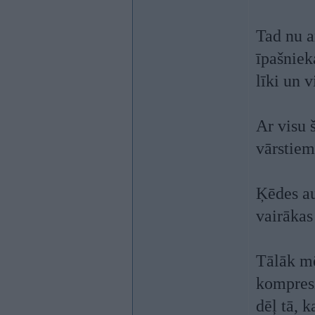
Tad nu a
īpašnieka
līki un v
Ar visu 
vārstiem,
Ķēdes au
vairākas
Tālāk mē
kompresi
dēļ tā, 