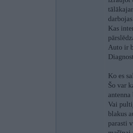
tālākaja
darbojas
Kas inte
pārslēdz
Auto ir 
Diagnost
Ko es sa
Šo var k
antenna 
Vai pult
blakus a
parasti 
mašīnai 