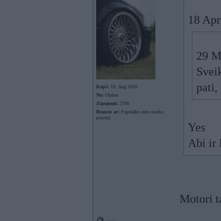
18 Apr
29 M
Svei
pati
Kopš:
16. Aug 2016
No:
Olaine
Ziņojumi:
2700
Braucu ar:
Populāko auto marku
powerā.
Yes
Abi i
Motori t