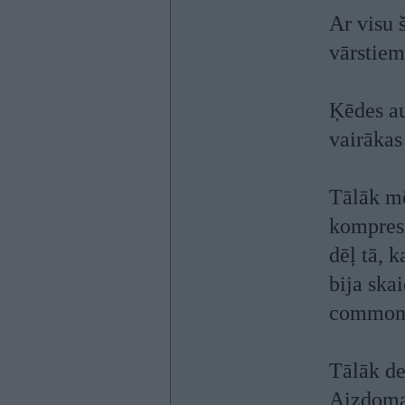
Ar visu 
vārstiem,
Ķēdes au
vairākas
Tālāk mē
kompresi
dēļ tā, 
bija ska
common r
Tālāk de
Aizdomas