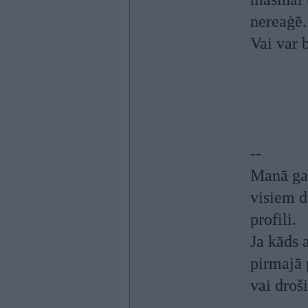
nereaģē.
Vai var 
--
Manā gad
visiem d
profili.
Ja kāds 
pirmajā 
vai droši