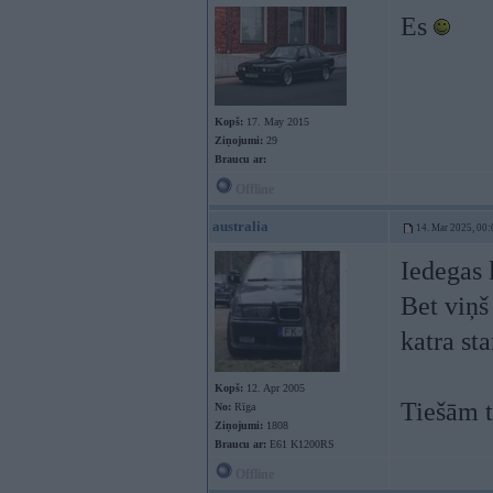
Es
Kopš:
17. May 2015
Ziņojumi:
29
Braucu ar:
Offline
australia
14. Mar 2025, 00:
Iedegas 
Bet viņš
katra sta
Kopš:
12. Apr 2005
Tiešām t
No:
Rīga
Ziņojumi:
1808
Braucu ar:
E61 K1200RS
Offline