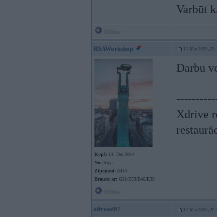
Varbūt k
Offline
RSAWorkshop
12. Mar 2025, 22:
Darbu ve
----------
Xdrive r
restaurā
Kopš:
13. Dec 2014
No:
Rīga
Ziņojumi:
8414
Braucu ar:
G31/E53/E46/E39
Offline
offroad97
12. Mar 2025, 22: