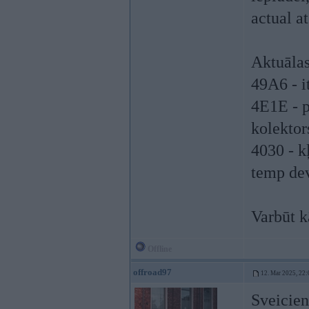
actual at
Aktuālas
49A6 - i
4E1E - p
kolektor
4030 - k
temp de
Varbūt k
Offline
offroad97
12. Mar 2025, 22:
Sveicien