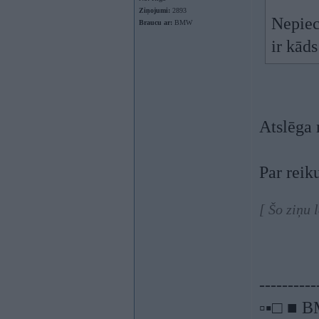
Ziņojumi:
2893
Nepiec
Braucu ar:
BMW
ir kāds
Atslēga 
Par reik
[ Šo ziņu 
----------
▫▪□ ■ B