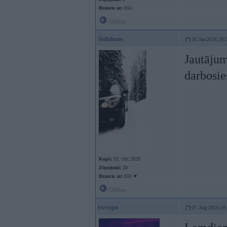
Braucu ar:
E61
Offline
Sidzhons
26. Jun 2024, 20:
Jautājum
darbosie
Kopš:
02. Oct 2020
Ziņojumi:
20
Braucu ar:
E61 ♥️
Offline
rxvega
07. Aug 2024, 18