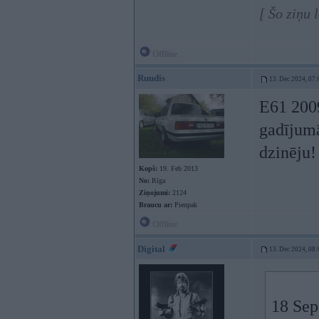
[ Šo ziņu 
Offline
Ruudis
13. Dec 2024, 07:
E61 2009
gadījumā
dzinēju!
Kopš:
19. Feb 2013
No:
Rīga
Ziņojumi:
2124
Braucu ar:
Pienpak
Offline
Digital
13. Dec 2024, 08:
18 Sep