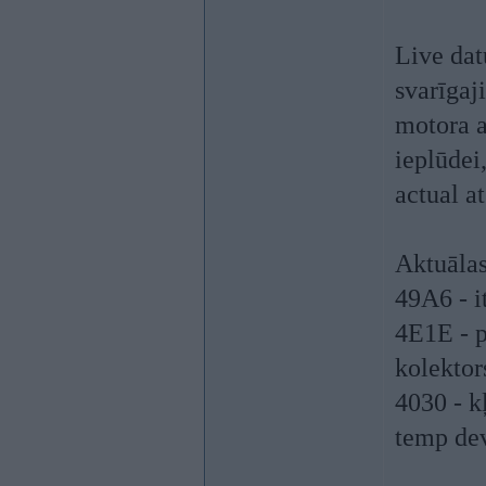
Live dat
svarīgaj
motora a
ieplūdei
actual at
Aktuālas
49A6 - i
4E1E - p
kolektor
4030 - k
temp de