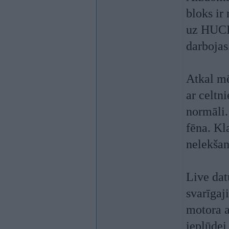
bloks ir
uz HUCI,
darbojas
Atkal mē
ar celtn
normāli.
fēna. Kla
nelekšan
Live dat
svarīgaj
motora a
ieplūdei