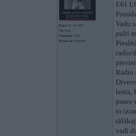
E61 L
Pazuda
Vadu sa
Kopš:
02. Jul 2005
No:
Rīga
pulti m
Ziņojumi:
3738
Braucu ar:
Elektrību
Pieslē
radio/
pievie
Radio 
Divers
lenta, 
puses v
to izra
tālāka
vadi d