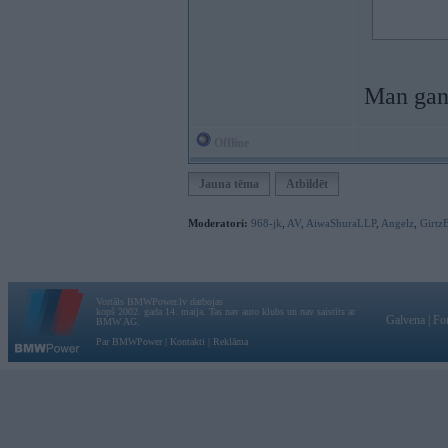
Man gan 
Offline
Jauna tēma
Atbildēt
Moderatori:
968-jk
,
AV
,
AiwaShuraLLP
,
Angelz
,
Girtz
Vortāls BMWPower.lv darbojas
kopš 2002. gada 14. maija. Tas nav auto klubs un nav saistīts ar
Galvena
|
Fo
BMW AG.
Par BMWPower
|
Kontakti
|
Reklāma