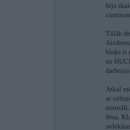
bija ska
common r
Tālāk de
Aizdomas
bloks ir
uz HUCI,
darbojas
Atkal mē
ar celtn
normāli.
fēna. Kla
nelekšan