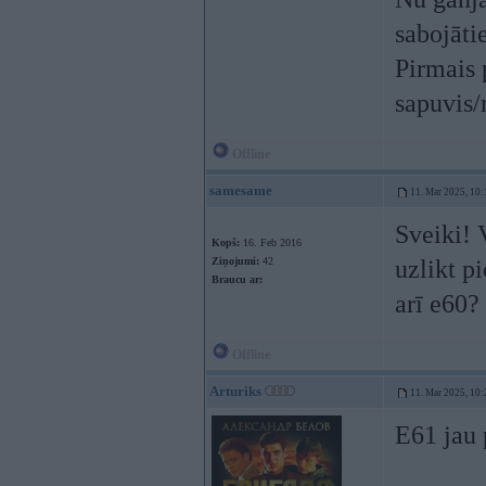
sabojāti
Pirmais 
sapuvis/
Offline
samesame
11. Mar 2025, 10:
Sveiki! 
Kopš:
16. Feb 2016
Ziņojumi:
42
uzlikt p
Braucu ar:
arī e60?
Offline
Arturiks
11. Mar 2025, 10:
E61 jau 