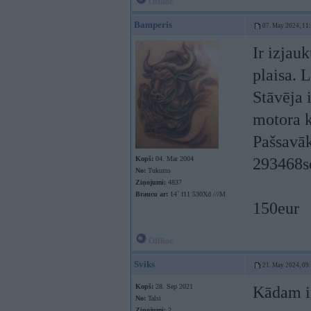
Offline
Bamperis
07. May 2024, 11
Ir izjau
plaisa. 
Stāvēja 
motora 
Pašsavā
Kopš:
04. Mar 2004
293468se
No:
Tukums
Ziņojumi:
4837
Braucu ar:
14` f11 530Xd ///M
150eur
Offline
Sviks
21. May 2024, 09
Kopš:
28. Sep 2021
Kādam ir
No:
Talsi
Ziņojumi:
2