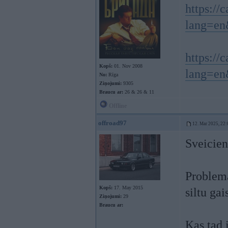
https://
lang=e
https://
Kopš:
01. Nov 2008
lang=en
No:
Rīga
Ziņojumi:
9305
Braucu ar:
26 & 26 & 11
Offline
offroad97
12. Mar 2025, 22:
Sveicien
Problema
Kopš:
17. May 2015
siltu gai
Ziņojumi:
29
Braucu ar:
Kas tad i