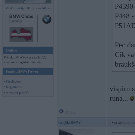
P4390 
BMW 7. sērija F01 (preses bildes)
P448 -
P51AD 
Pēc da
Online
Cik va
Pašreiz BMWPower skatās 122
viesi un 2 reģistrēti lietotāji.
braukš
Ienākt BMWPower
• Pieslēgties
vispirms 
• Reģistrēties
• Aizmirsi paroli?
runa...
Offline
vadjiksBMW
18. Apr 2024, 19: