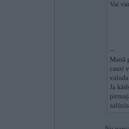
Vai va
--
Manā g
cauri v
valoda 
Ja kāds
pirmajā
salūzis
Nu ganja