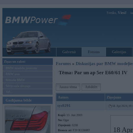
Sveiks,
Viesi!
Ie
Galvenā
Forums
Galerijas
Ziņas un raksti
Forums
»
Diskusijas par BMW modeļi
BMW modeļu jaunumi
Tēma: Par un ap 5er E60/61 IV
BMW testi
Mēneša BMW
Sērijveida tūnings
Jauna tēma
Atbildēt
Vel...
Autors
Ziņojums
Gadījuma bilde
sys9291
18. Apr 2024, 19:
Kopš:
13. Jun 2003
No:
Ogre
Ziņojumi:
5238
18 Apr
Braucu ar:
F20 R1200RT