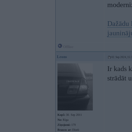
moderniz
Dažādu 
jauninā
Offline
Leons
02. Sep 2024, 15:
Ir kads 
strādāt u
Kopš:
30. Sep 2011
No:
Rīga
Ziņojumi:
179
Braucu ar:
Dīzeli