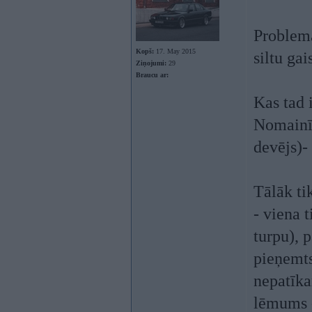
Problema
Kopš:
17. May 2015
siltu gai
Ziņojumi:
29
Braucu ar:
Kas tad i
Nomainīt
devējs)-
Tālāk ti
- viena 
turpu), p
pieņemts
nepatīka
lēmums -