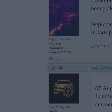
Lamdien,
nedeg ak
Nepiecie
ir kāds p
Kopš:
22. Nov 2021
No:
Limbaži
[ Šo ziņu 
Ziņojumi:
41
Braucu ar:
E61 535D
Offline
Angelz
08. Aug 2024, 11
07 Aug
Lamdie
ccc ne
Kopš:
17. May 2002
No:
Rīga