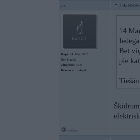
josi
14. Mar 2025, 08:
14 Mar
Iedega
Bet vi
Kopš:
24. May 2002
pie kat
No:
Sigulda
Ziņojumi:
3320
Braucu ar:
Puf-puf
Tiešām
Šķidrums
elektrisk
Offline