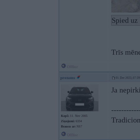
Spied uz 
Trīs mēne
Offline
protams
01. Dec 2023, 07:39
Ja nepirk
-----------
Kopš:
11. Nov 2005
Tradicionā
Ziņojumi:
6334
Braucu ar:
NS7
Offline