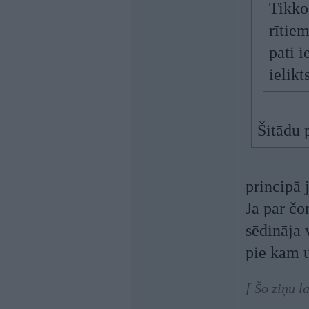
Tikko
rītiem
pati i
ielikt
Šitādu 
principā 
Ja par čo
sēdināja 
pie kam u
[ Šo ziņu l