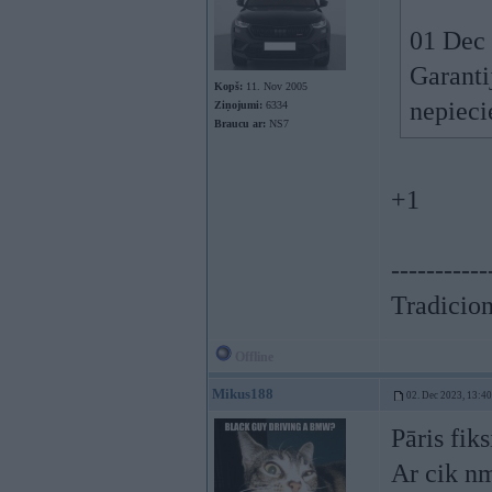
01 Dec
Garanti
Kopš:
11. Nov 2005
nepieci
Ziņojumi:
6334
Braucu ar:
NS7
+1
-----------
Tradicionā
Offline
Mikus188
02. Dec 2023, 13:40
Pāris fik
Ar cik nm