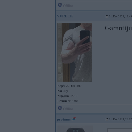
Offline
VVRECK
01. Dec 2023, 19:49
Garantiju
Kopš:
26. Jun 2017
No:
Rīga
Ziņojumi:
2210
Braucu ar:
1488
Offline
protams
01. Dec 2023, 23:07