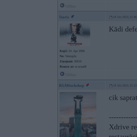
Offline
Staris
19. Oct 2023, 11:46
Kādi defe
Kopš:
24. Apr 2006
No:
Ventspils
Ziņojumi:
30616
Braucu ar:
ra ucuarB
Offline
RSAWorkshop
19. Oct 2023, 12:13
cik sapra
-----------
Xdrive re
restaurāc