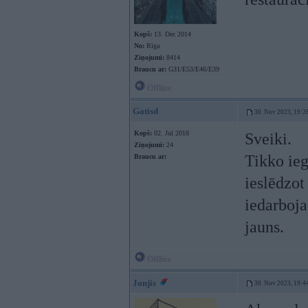
Kopš:
13. Dec 2014
No:
Rīga
Ziņojumi:
8414
Braucu ar:
G31/E53/E46/E39
Offline
Gatisd
30. Nov 2023, 19:2
Kopš:
02. Jul 2018
Sveiki.
Ziņojumi:
24
Tikko ieg
Braucu ar:
ieslēdzot
iedarbojas
jauns.
Offline
Jonjis
30. Nov 2023, 19:4