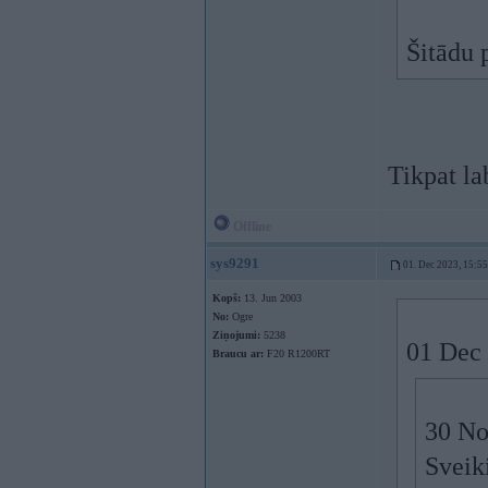
Šitādu 
Tikpat la
Offline
sys9291
01. Dec 2023, 15:55
Kopš:
13. Jun 2003
No:
Ogre
Ziņojumi:
5238
01 Dec
Braucu ar:
F20 R1200RT
30 No
Sveik