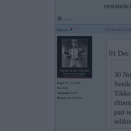
restaurāc
Offline
Digital
01. Dec 2023, 10:16
01 Dec
30 No
Sveik
Kopš:
02. Jul 2005
No:
Rīga
Tikko
Ziņojumi:
3738
Braucu ar:
Elektrību
rītiem
pati i
ielikt