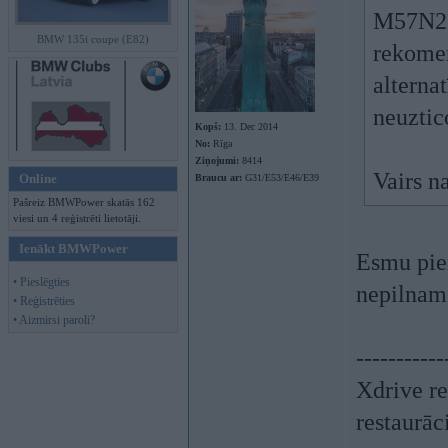
M57N2 1
BMW 135i coupe (E82)
rekomen
alterna
neuztic
Kopš:
13. Dec 2014
No:
Rīga
Ziņojumi:
8414
Vairs n
Online
Braucu ar:
G31/E53/E46/E39
Pašreiz BMWPower skatās 162
viesi un 4 reģistrēti lietotāji.
Ienākt BMWPower
Esmu pier
• Pieslēgties
nepilnam
• Reģistrēties
• Aizmirsi paroli?
-----------
Xdrive re
restaurāc