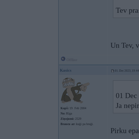
Tev pra
Un Tev, v
Offline
Kasics
01. Dec 2023, 19:44
01 Dec
Ja nepi
Kopš:
19. Feb 2004
No:
Rīga
Ziņojumi:
2529
Braucu ar:
kuģi pa bruģi.
Pirku epa