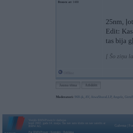
Braucu ar:
1488
25nm, ļot
Edit: Kas
tas bija g
[ Šo ziņu l
Offline
Jauna tēma
Atbildēt
Moderatori:
968-jk
,
AV
,
AiwaShuraLLP
,
Angelz
,
Girtz
Vortāls BMWPower.lv darbojas
kopš 2002. gada 14. maija. Tas nav auto klubs un nav saistīts ar
Galvena
|
Fo
BMW AG.
Par BMWPower
|
Kontakti
|
Reklāma