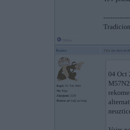
-----------
Tradicionā
Offline
Kasics
01. Dec 2023, 00:49
04 Oct 
M57N2 1
Kopš:
19. Feb 2004
rekomen
No:
Rīga
Ziņojumi:
2529
alterna
Braucu ar:
kuģi pa bruģi.
neuztic
Vairs n