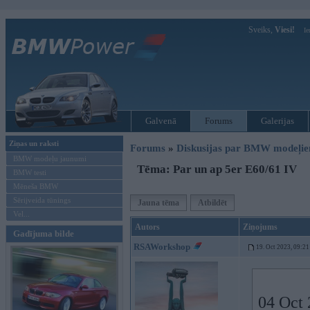
Sveiks,
Viesi!
Ie
Galvenā
Forums
Galerijas
Ziņas un raksti
Forums
»
Diskusijas par BMW modeļi
BMW modeļu jaunumi
Tēma: Par un ap 5er E60/61 IV
BMW testi
Mēneša BMW
Sērijveida tūnings
Jauna tēma
Atbildēt
Vel...
Autors
Ziņojums
Gadījuma bilde
RSAWorkshop
19. Oct 2023, 09:21
04 Oct 