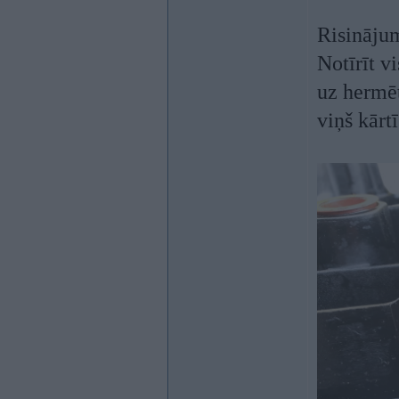
Risinājum
Notīrīt v
uz hermēt
viņš kārtī