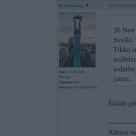
RSAWorkshop
01. Dec 2023, 09:36
30 Nov
Sveiki.
Tikko i
ieslēdz
iedarboj
Kopš:
13. Dec 2014
jauns.
No:
Rīga
Ziņojumi:
8414
Braucu ar:
G31/E53/E46/E39
Šitādu pr
-----------
Xdrive re