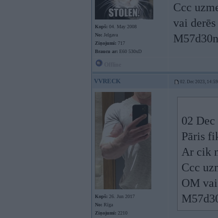
Ccc uzmet
vai derēs
Kopš:
04. May 2008
No:
Jelgava
M57d30n2
Ziņojumi:
717
Braucu ar:
E60 530xD
Offline
VVRECK
02. Dec 2023, 14:59
02 Dec
Pāris fi
Ar cik 
Ccc uzm
OM vai 
M57d30
Kopš:
26. Jun 2017
No:
Rīga
Ziņojumi:
2210