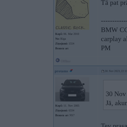
Tā pat pr
-----------
BMW CCC,
Kopš:
06. Mar 2010
carplay 
No:
Rīga
Ziņojumi:
1554
PM
Braucu ar:
Offline
protams
30. Nov 2023, 22:1
30 Nov
Jā, aku
Kopš:
11. Nov 2005
Ziņojumi:
6334
Braucu ar:
NS7
Tev prasa