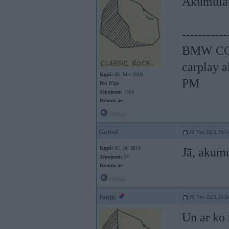
Akumulato
-----------
BMW CCC,
carplay 
Kopš:
06. Mar 2010
PM
No:
Rīga
Ziņojumi:
1554
Braucu ar:
Offline
Gatisd
30. Nov 2023, 20:1
Kopš:
02. Jul 2018
Jā, akum
Ziņojumi:
24
Braucu ar:
Offline
Jonjis
30. Nov 2023, 20:2
Un ar ko 