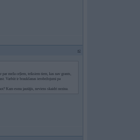
#2
ir par meža ceļiem, teiksiem tiem, kas nav grants,
rast. Varbūt ir braukšanas ierobežojumi pa
sēņot? Kam esmu jautājis, neviens skaidri nezina.