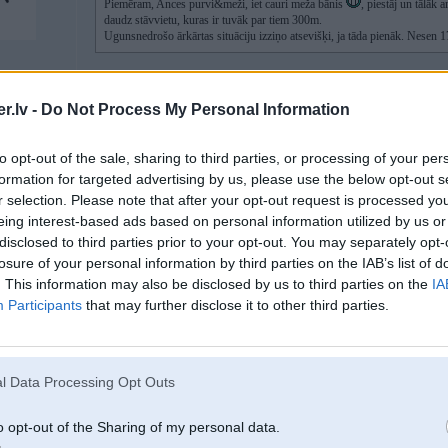
Piemēram, Ances purvi&meži, iet cauri meža bānis
, piestāj un tālāk 
daudz stāvvietu, kuras ir tuvāk par tiem 300m.
Ugunsnedrošo ārkārtas situāciju izziņo atsevišķi, ja tāda pienāk. Nesen 1
Nav kāda saite vai vieta, kur var paskatīties, kas tas par ceļu? Ir/nav liegums 
s-Benz
.lv -
Do Not Process My Personal Information
[ Šo ziņu laboja Accessdenied, 03 May 2020, 17:23:41 ]
to opt-out of the sale, sharing to third parties, or processing of your per
formation for targeted advertising by us, please use the below opt-out s
r selection. Please note that after your opt-out request is processed y
03. May 2020, 17:29
eing interest-based ads based on personal information utilized by us or
disclosed to third parties prior to your opt-out. You may separately opt-
03 May 2020, 17:22:53
@Accessdenied
rakstīja:
losure of your personal information by third parties on the IAB’s list of
. This information may also be disclosed by us to third parties on the
IA
03 May 2020, 16:48:29
@bum_bumz
rakstīja:
Participants
that may further disclose it to other third parties.
Brīvi, ja nav zīmes, privātīpašums, liegums, 300m krasta josla. Arī l
ceļa. Piemēram, Ances purvi&meži, iet cauri meža bānis
, piestāj 
piebraukt ir daudz stāvvietu, kuras ir tuvāk par tiem 300m.
Ugunsnedrošo ārkārtas situāciju izziņo atsevišķi, ja tāda pienāk. Nese
l Data Processing Opt Outs
Nav kāda saite vai vieta, kur var paskatīties, kas tas par ceļu? Ir/nav lieg
o opt-out of the Sharing of my personal data.