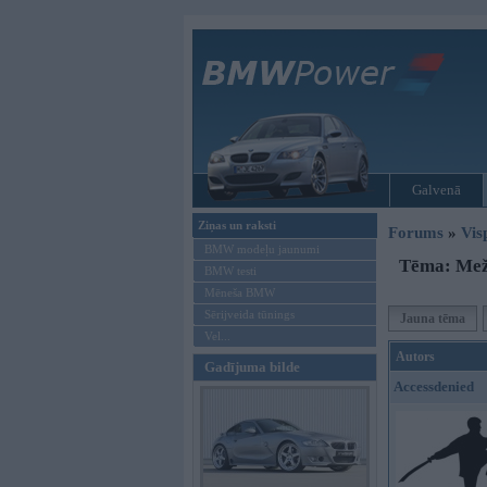
Galvenā
Ziņas un raksti
Forums
»
Vis
BMW modeļu jaunumi
Tēma: Meža
BMW testi
Mēneša BMW
Sērijveida tūnings
Jauna tēma
Vel...
Autors
Gadījuma bilde
Accessdenied