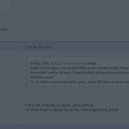
s-Benz
03. May 2020, 16:45
03 May 2020, 16:22:21
@Accessdenied
rakstīja:
Sveiki! Kā īsti saprast, kur pa mežu drīkst un kur nedrīkst braukt? Runa 
bet vienkārši smilšu ceļš mežā. Nesanāk nekādu jēdzīgu info internetā at
mēnešiem vasarā?
Un vai drīkst uz tiem atstāt mašīnu, piem., aizejot līdz jūrai vai arī ejot 
Ceļš ir ceļš, neatkarīgi no seguma- grants,zeme,oļi.
Vai drīksti braukt ir atkarīgs kas pa ceļu, valsts, pagasta, lvm, privātā.