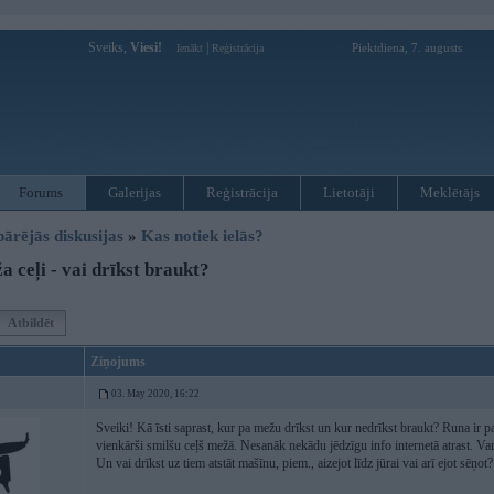
Sveiks,
Viesi!
|
Piektdiena, 7. augusts
Ienākt
Reģistrācija
Forums
Galerijas
Reģistrācija
Lietotāji
Meklētājs
pārējās diskusijas
»
Kas notiek ielās?
 ceļi - vai drīkst braukt?
Atbildēt
Ziņojums
03. May 2020, 16:22
Sveiki! Kā īsti saprast, kur pa mežu drīkst un kur nedrīkst braukt? Runa ir p
vienkārši smilšu ceļš mežā. Nesanāk nekādu jēdzīgu info internetā atrast. V
Un vai drīkst uz tiem atstāt mašīnu, piem., aizejot līdz jūrai vai arī ejot sēņo