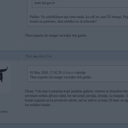
karte.lad.gov.lv
Paldies. Nu uzklikšķinot tajā vietā sanāk, ka ceļš iet cauri ĪĀ biotopi, Pi
braukt un parkoties, tikai nedrīkst no tā nobraukt?
Tikai noparko lai smagie vai traķis tiek garām.
03. May 2020, 17:45
03 May 2020, 17:42:29
@mincis
rakstīja:
Tikai noparko lai smagie vai traķis tiek garām.
Okaay. Vnk man ir paranoja kopš jaunības gadiem, vienreiz ar drauzdeni drai
nevienam nebūtu jābrauc naktī, bet tad autiņš piestāja, domāju, ka maņjaks. Iz
braukt augumā un ka protokolu rakstīs, tad nu iedevu uz ķepu 20 latus un at
īsti nedrīkst braukt.
s-Benz