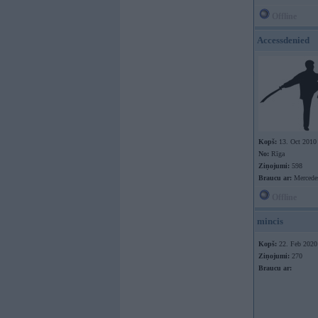
Offline
Accessdenied
Kopš:
13. Oct 2010
No:
Rīga
Ziņojumi:
598
Braucu ar:
Mercede
Offline
mincis
Kopš:
22. Feb 2020
Ziņojumi:
270
Braucu ar: