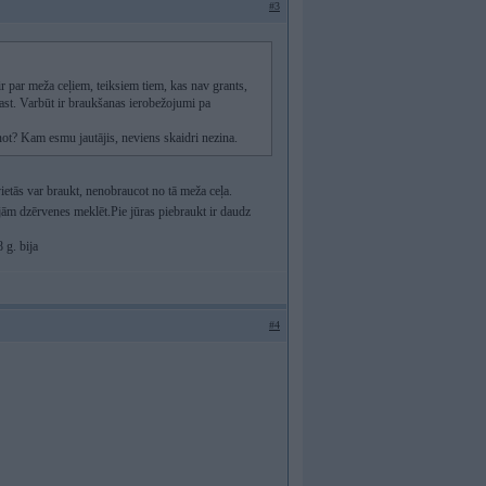
#3
ir par meža ceļiem, teiksiem tiem, kas nav grants,
rast. Varbūt ir braukšanas ierobežojumi pa
sēņot? Kam esmu jautājis, neviens skaidri nezina.
ietās var braukt, nenobraucot no tā meža ceļa.
kājām dzērvenes meklēt.Pie jūras piebraukt ir daudz
 g. bija
#4