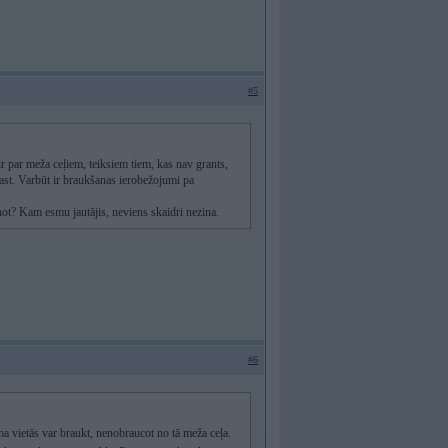
#5
ir par meža ceļiem, teiksiem tiem, kas nav grants,
rast. Varbūt ir braukšanas ierobežojumi pa
sēņot? Kam esmu jautājis, neviens skaidri nezina.
#6
ma vietās var braukt, nenobraucot no tā meža ceļa.