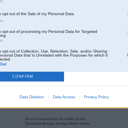
In
Tev setai nav zime privatipasums, ari braukšu cauri.
o opt-out of the Sale of my Personal Data.
In
to opt-out of processing my Personal Data for Targeted
03. May 2020, 17:32
ing.
In
http://ozols.daba.gov.lv/pub/
8
LVM GEO aplikācija
karte.lad.gov.lv
o opt-out of Collection, Use, Retention, Sale, and/or Sharing
ersonal Data that Is Unrelated with the Purposes for which it
lected.
Out
03. May 2020, 17:37
CONFIRM
03 May 2020, 17:32:41
@Janis_Janis
rakstīja:
http://ozols.daba.gov.lv/pub/
LVM GEO aplikācija
Data Deletion
Data Access
Privacy Policy
karte.lad.gov.lv
Tas ka lvm nenozīme ka vari vazāties pa ceļu.
Tik ieraugot apsargus, nevajag ieslēgties mašīna.