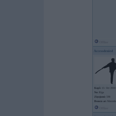
Offline
Accessdenied
Kopš:
13. Oct 2010
No:
Rīga
Ziņojumi:
598
Braucu ar:
Mercede
Offline