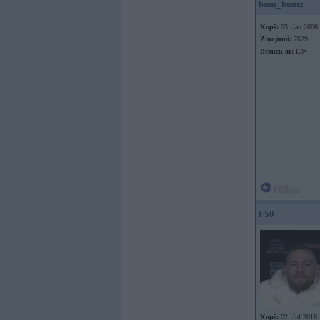
bum_bumz
Kopš:
05. Jan 2006
Ziņojumi:
7629
Braucu ar:
E34
Offline
F50
Kopš:
02. Jul 2016