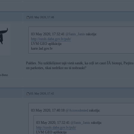
03. May 2020, 17:40
03 May 2020, 17:32:41
@Janis_Janis
rakstīja:
http://ozols.daba.gov.lv/pub/
LVM GEO aplikācija
karte.lad.gov.lv
Paldies. Nu uzklikšķinot tajā vietā sanāk, ka ceļš iet cauri ĪĀ biotopi, Piejū
un parkoties, tikai nedrīkst no tā nobraukt?
s-Benz
03. May 2020, 17:42
03 May 2020, 17:40:18
@Accessdenied
rakstīja:
03 May 2020, 17:32:41
@Janis_Janis
rakstīja:
http://ozols.daba.gov.lv/pub/
LVM GEO aplikācija