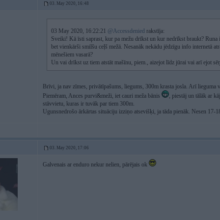
03. May 2020, 16:48
03 May 2020, 16:22:21
@Accessdenied
rakstīja:
Sveiki! Kā īsti saprast, kur pa mežu drīkst un kur nedrīkst braukt? Runa 
bet vienkārši smilšu ceļš mežā. Nesanāk nekādu jēdzīgu info internetā at
mēnešiem vasarā?
Un vai drīkst uz tiem atstāt mašīnu, piem., aizejot līdz jūrai vai arī ejot 
Brīvi, ja nav zīmes, privātīpašums, liegums, 300m krasta josla. Arī lieguma v
Piemēram, Ances purvi&meži, iet cauri meža bānis
, piestāj un tālāk ar 
stāvvietu, kuras ir tuvāk par tiem 300m.
Ugunsnedrošo ārkārtas situāciju izziņo atsevišķi, ja tāda pienāk. Nesen 17-18
03. May 2020, 17:06
Galvenais ar enduro nekur nelien, pārējais ok