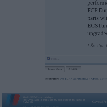
performa
FCP Eur
parts wi
ECSTunin
upgrade
[ Šo ziņu
Offline
Jauna tēma
Atbildēt
Moderatori:
968-jk
,
AV
,
AiwaShuraLLP
,
GirtzB
,
Lafter
Vortāls BMWPower.lv darbojas
kopš 2002. gada 14. maija. Tas nav auto klubs un nav saistīts ar
Galvena
|
Fo
BMW AG.
Par BMWPower
|
Kontakti
|
Reklāma