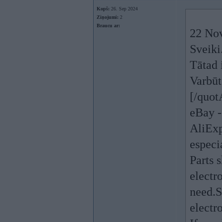
Kopš:
26. Sep 2024
Ziņojumi:
2
Braucu ar:
22 No
Sveiki
Tātad 
Varbūt
[/quot
eBay -
AliExp
especi
Parts s
electr
need.S
electro