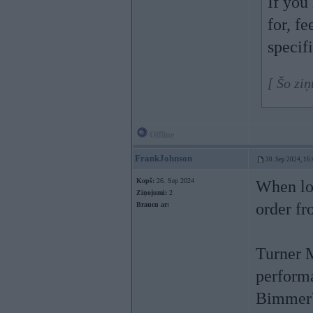
If you
for, fe
specif
[ Šo zi
Offline
FrankJohnson
30. Sep 2024, 16
Kopš:
26. Sep 2024
When loo
Ziņojumi:
2
order fr
Braucu ar:
Turner M
performa
BimmerWo