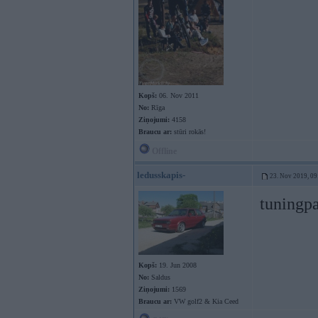
Kopš:
06. Nov 2011
No:
Rīga
Ziņojumi:
4158
Braucu ar:
stūri rokās!
Offline
ledusskapis-
23. Nov 2019, 09
tuningpa
Kopš:
19. Jun 2008
No:
Saldus
Ziņojumi:
1569
Braucu ar:
VW golf2 & Kia Ceed