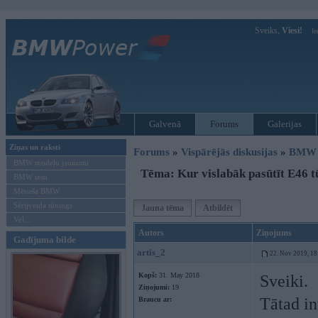
Sveiks,
Viesi!
Ie
Galvenā
Forums
Galerijas
Ziņas un raksti
Forums
»
Vispārējās diskusijas
»
BMW t
BMW modeļu jaunumi
Tēma: Kur vislabāk pasūtīt E46 t
BMW testi
Mēneša BMW
Sērijveida tūnings
Jauna tēma
Atbildēt
Vel...
Autors
Ziņojums
Gadījuma bilde
artis_2
22. Nov 2019, 18
Kopš:
31. May 2018
Sveiki.
Ziņojumi:
19
Tātad in
Braucu ar: