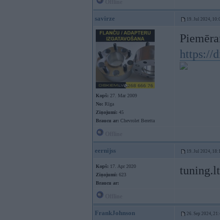
Offline
savirze
19. Jul 2024, 10:
Piemēram
https://
Kopš:
27. Mar 2009
No:
Rīga
Ziņojumi:
45
Braucu ar:
Chevrolet Beretta
Offline
eernijss
19. Jul 2024, 18:
Kopš:
17. Apr 2020
tuning.l
Ziņojumi:
623
Braucu ar:
Offline
FrankJohnson
26. Sep 2024, 21