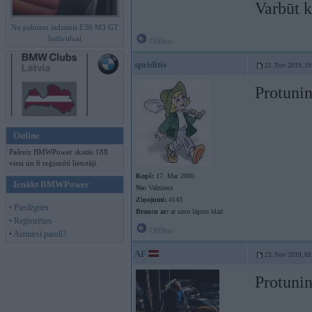
Varbūt k
No pelniem atdzimis E36 M3 GT
Individual
Offline
spriditis
22. Nov 2019, 19
Protunin
Online
Pašreiz BMWPower skatās 188
viesi un 6 reģistrēti lietotāji.
Kopš:
17. Mar 2006
Ienākt BMWPower
No:
Valmiera
Ziņojumi:
4143
• Pieslēgties
Braucu ar:
ar savu lāpstu blad
• Reģistrēties
Offline
• Aizmirsi paroli?
AF
23. Nov 2019, 09
Protunin