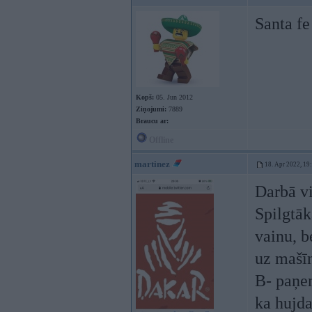
Santa fe
Kopš:
05. Jun 2012
Ziņojumi:
7889
Braucu ar:
Offline
martinez
18. Apr 2022, 19
Darbā vi
Spilgtāk
vainu, b
uz mašīn
B- paņem
ka hujda