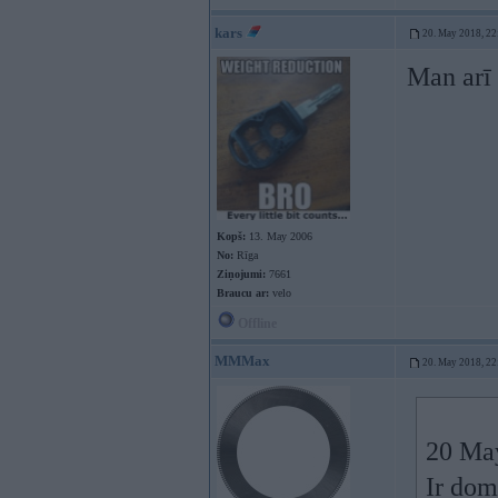
kars
20. May 2018, 22
Man arī 
Kopš:
13. May 2006
No:
Rīga
Ziņojumi:
7661
Braucu ar:
velo
Offline
MMMax
20. May 2018, 22
20 Ma
Ir dom