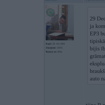
29 Dec
ja kom
EP3 bu
tipisk
Kopš:
28. Oct 2002
bijis ī
Ziņojumi:
13015
Braucu ar:
eFku
grāmat
eksplua
braukš
auto n