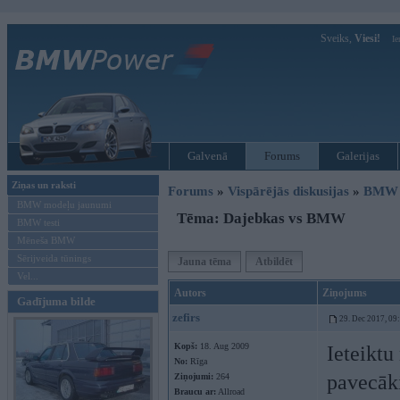
Sveiks,
Viesi!
Ie
Galvenā
Forums
Galerijas
Ziņas un raksti
Forums
»
Vispārējās diskusijas
»
BMW G
BMW modeļu jaunumi
Tēma: Dajebkas vs BMW
BMW testi
Mēneša BMW
Sērijveida tūnings
Jauna tēma
Atbildēt
Vel...
Autors
Ziņojums
Gadījuma bilde
zefirs
29. Dec 2017, 09
Kopš:
18. Aug 2009
Ieteiktu
No:
Rīga
pavecāki
Ziņojumi:
264
Braucu ar:
Allroad