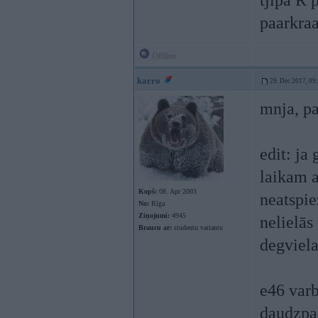
tjipa R
paarkraa
Offline
karro
29. Dec 2017, 09
mnja, pa
edit: ja
laikam a
Kopš:
08. Apr 2003
neatspie
No:
Rīga
Ziņojumi:
4945
nelielās
Braucu ar:
studentu variantu
degviela
e46 varb
daudzpad