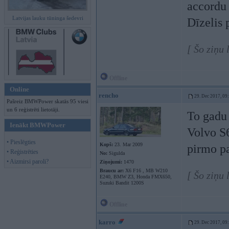
accordu 
Latvijas lauku tūninga šedevri
Dīzelis 
[ Šo ziņu 
Offline
Online
rencho
29. Dec 2017, 09
Pašreiz BMWPower skatās 95 viesi
un 6 reģistrēti lietotāji.
To gadu 
Ienākt BMWPower
Volvo S6
• Pieslēgties
Kopš:
23. Mar 2009
pirmo pa
• Reģistrēties
No:
Sigulda
• Aizmirsi paroli?
Ziņojumi:
1470
Braucu ar:
X6 F16 , MB W210
[ Šo ziņu
E240, BMW Z3, Honda FMX650,
Suzuki Bandit 1200S
Offline
karro
29. Dec 2017, 09