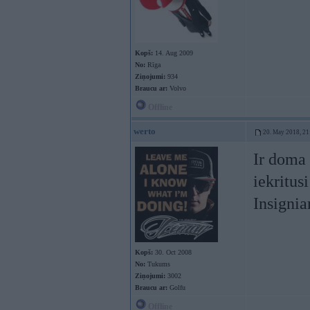
Kopš:
14. Aug 2009
No:
Rīga
Ziņojumi:
934
Braucu ar:
Volvo
Offline
werto
20. May 2018, 21
Ir doma 
iekritus
Insigni
Kopš:
30. Oct 2008
No:
Tukums
Ziņojumi:
3002
Braucu ar:
Golfu
Offline