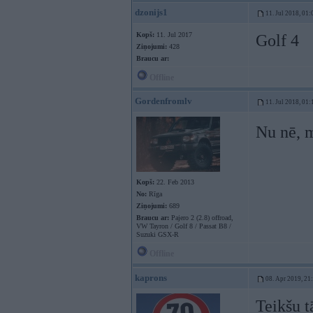
dzonijs1
11. Jul 2018, 01:
Kopš:
11. Jul 2017
Golf 4
Ziņojumi:
428
Braucu ar:
Offline
Gordenfromlv
11. Jul 2018, 01:
Nu nē, 
Kopš:
22. Feb 2013
No:
Rīga
Ziņojumi:
689
Braucu ar:
Pajero 2 (2.8) offroad,
VW Tayron / Golf 8 / Passat B8 /
Suzuki GSX-R
Offline
kaprons
08. Apr 2019, 21
Teikšu t