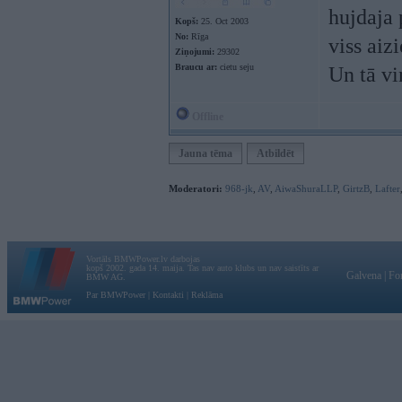
hujdaja 
Kopš:
25. Oct 2003
No:
Rīga
viss aiz
Ziņojumi:
29302
Braucu ar:
cietu seju
Un tā vi
Offline
Jauna tēma
Atbildēt
Moderatori:
968-jk
,
AV
,
AiwaShuraLLP
,
GirtzB
,
Lafter
Vortāls BMWPower.lv darbojas
kopš 2002. gada 14. maija. Tas nav auto klubs un nav saistīts ar
Galvena
|
Fo
BMW AG.
Par BMWPower
|
Kontakti
|
Reklāma