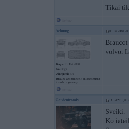
Tikai ti
Offline
Achtung
05. Jun 2018, 20
Braucot 
volvo. L
Kopš:
13. Oct 2008
No:
Rīga
Ziņojumi:
870
Braucu ar:
hergestellt in deutschland
/ made in germany
Offline
Gordenfromlv
11. Jul 2018, 00:
Sveiki.
Ko ietei