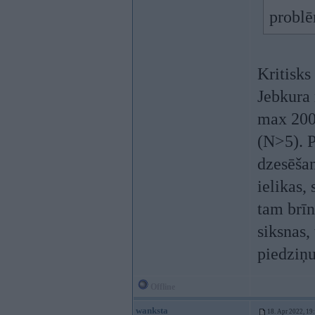
probl
Kritisk
Jebkura 
max 200k
(N>5). P
dzesēšan
ielikas, 
tam brī
siksnas,
piedziņu
Offline
wanksta
18. Apr 2022, 19