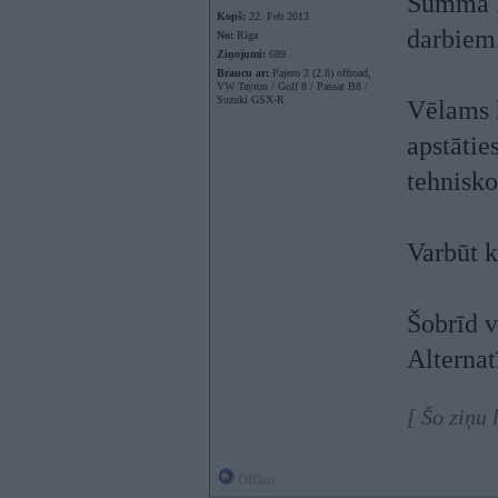
Summa l
Kopš:
22. Feb 2013
darbiem
No:
Rīga
Ziņojumi:
689
Braucu ar:
Pajero 2 (2.8) offroad,
VW Tayron / Golf 8 / Passat B8 /
Suzuki GSX-R
Vēlams h
apstātie
tehnisko
Varbūt k
Šobrīd v
Alternat
[ Šo ziņu
Offline