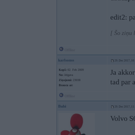
edit2: p
[ Šo ziņu
Offline
karlsonss
29. Dec 2017, 10
Kopš:
02. Feb 2009
Ja akkor
No:
Jelgava
tad par 
Ziņojumi:
23038
Braucu ar:
Offline
Bubi
29. Dec 2017, 11
Volvo S6