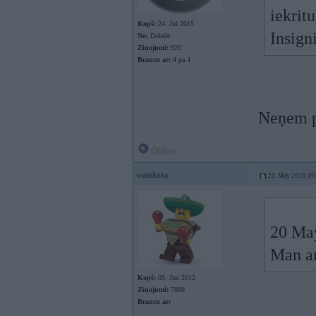
iekrit
Kopš:
24. Jul 2015
Insign
No:
Dobele
Ziņojumi:
920
Braucu ar:
4 pa 4
Neņem p
Offline
wanksta
21. May 2018, 00
20 Ma
Man ar
Kopš:
05. Jun 2012
Ziņojumi:
7889
Braucu ar: