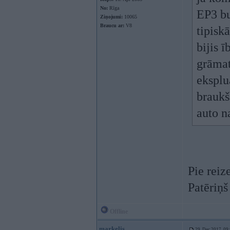
No:
Rīga
EP3 bu
Ziņojumi:
10065
Braucu ar:
V8
tipisk
bijis ī
grāmat
eksplua
braukš
auto n
Pie reiz
Patēriņš
Offline
markelis
29. Dec 2017, 09