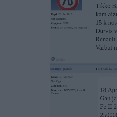
Tikko Ba
kam aiz
Kopš:
20. Jan 2018
No:
Salacgrīva
15 k nos
Ziņojumi:
5248
Braucu ar:
Ātrumu, kas nogalina...
Durvis 
Renault 
Varbūt n
Offline
strange_panda
18. Apr 2022, 10
Kopš:
13. Feb 2022
No:
Rīga
Ziņojumi:
679
18 Apr
Braucu ar:
BMW E53, Astra G
Caravan
Gan ja
Fe II 
250000