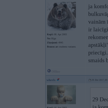
ja komfo
bulkuvāģ
vainām ī
ir laicī
Kopš:
08. Apr 2003
rekomend
No:
Rīga
Ziņojumi:
4945
apstākļi
Braucu ar:
studentu variantu
priecīgi
smaids b
Offline
wheels
29. Dec 2017, 09
29 Dec
ja kom
Kopš:
16. Apr 2003