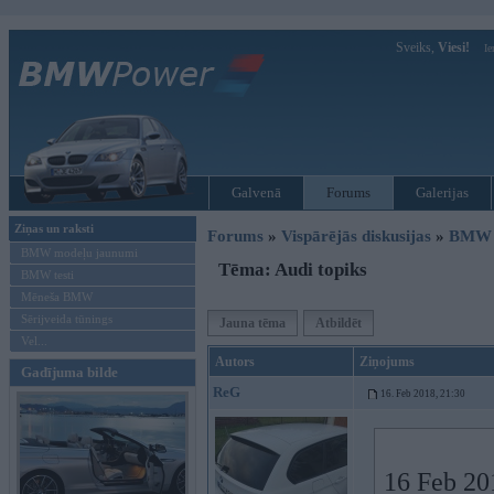
Sveiks,
Viesi!
Ie
Galvenā
Forums
Galerijas
Ziņas un raksti
Forums
»
Vispārējās diskusijas
»
BMW G
BMW modeļu jaunumi
Tēma: Audi topiks
BMW testi
Mēneša BMW
Sērijveida tūnings
Jauna tēma
Atbildēt
Vel...
Autors
Ziņojums
Gadījuma bilde
ReG
16. Feb 2018, 21:30
16 Feb 20