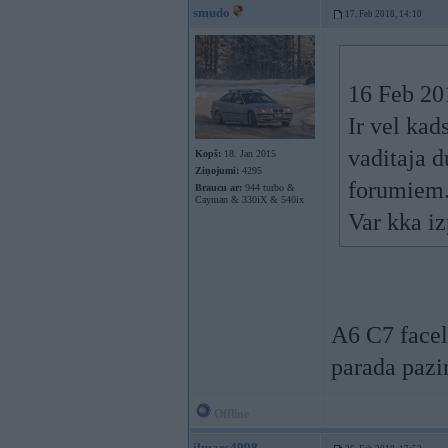
smudo
17. Feb 2018, 14:10
16 Feb 20
Ir vel kad
vaditaja d
Kopš:
18. Jan 2015
Ziņojumi:
4295
forumiem..
Braucu ar:
944 turbo &
Cayman & 330iX & 540ix
Var kka iz
A6 C7 faceli
parada pazi
Offline
ilmars4998