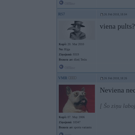
Offline
RS7
26. Feb 2018, 18:04
viena pults?
Kopš:
20. Mar 2010
No:
Rīga
Ziņojumi:
9319
Braucu ar:
dīzeļ Teslu
Offline
VMR
26. Feb 2018, 18:26
Neviena ned
[ Šo ziņu lab
Kopš:
07. May 2006
Ziņojumi:
10347
Braucu ar:
sporta variantu