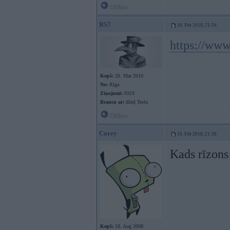
Offline
RS7
16. Feb 2018, 21:34
https://www
Kopš:
20. Mar 2010
No:
Rīga
Ziņojumi:
9319
Braucu ar:
dīzeļ Teslu
Offline
Corey
16. Feb 2018, 21:36
Kads rīzons
Kopš:
18. Aug 2008