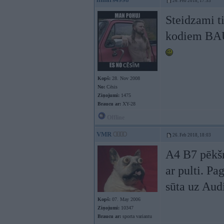
26. Feb 2018, 17:53
Steidzami t
kodiem BA
Kopš:
28. Nov 2008
No:
Cēsis
Ziņojumi:
1475
Braucu ar:
XY-28
Offline
VMR
26. Feb 2018, 18:03
A4 B7 pēkšņi
ar pulti. Pa
sūta uz Audi
Kopš:
07. May 2006
Ziņojumi:
10347
Braucu ar:
sporta variantu