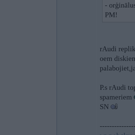
- orģinālu
PM!
rAudi replik
oem diskiem
palabojiet,
P.s rAudi t
spameriem
SN
--------------