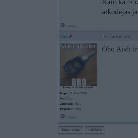
Kaut kā tā 
atkodējas j
Offline
kars
27. Feb 2018, 04:48
Oho Audi ir
Kopš:
13. May 2006
No:
Rīga
Ziņojumi:
7661
Braucu ar:
velo
Offline
Jauna tēma
Atbildēt