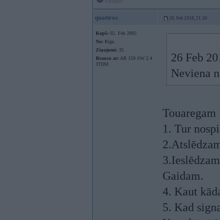
Offline
quattros
26. Feb 2018, 21:30
Kopš:
02. Feb 2005
No:
Rīga
Ziņojumi:
35
26 Feb 20
Braucu ar:
AR 159 SW 2.4
JTDM
Neviena ne
Touaregam k
1. Tur nospi
2.Atslēdzam
3.Ieslēdzam
Gaidam.
4. Kaut kāda
5. Kad signa