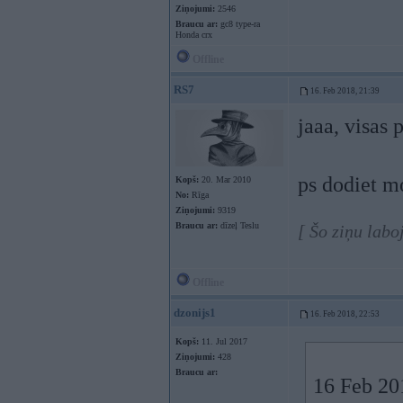
Ziņojumi:
2546
Braucu ar:
gc8 type-ra
Honda crx
Offline
RS7
16. Feb 2018, 21:39
jaaa, visas 
ps dodiet m
Kopš:
20. Mar 2010
No:
Rīga
Ziņojumi:
9319
Braucu ar:
dīzeļ Teslu
[ Šo ziņu labo
Offline
dzonijs1
16. Feb 2018, 22:53
Kopš:
11. Jul 2017
Ziņojumi:
428
Braucu ar:
16 Feb 20