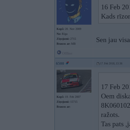
16 Feb 20
Kads rīzon
Kopš:
20. Nov 2009
No:
Rīga
Sen jau visa
Ziņojumi:
2715
Braucu ar:
MB
Offline
6500
17. Feb 2018, 13:36
17 Feb 20
Oem diska
Kopš:
19. Feb 2007
Ziņojumi:
15715
8K0601025
Braucu ar:
ražots.
Tas pats ,