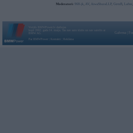
Moderatori:
968-jk
,
AV
,
AiwaShuraLLP
,
GirtzB
,
Lafter
Vortāls BMWPower.lv darbojas
kopš 2002. gada 14. maija. Tas nav auto klubs un nav saistīts ar
Galvena
|
Fo
BMW AG.
Par BMWPower
|
Kontakti
|
Reklāma