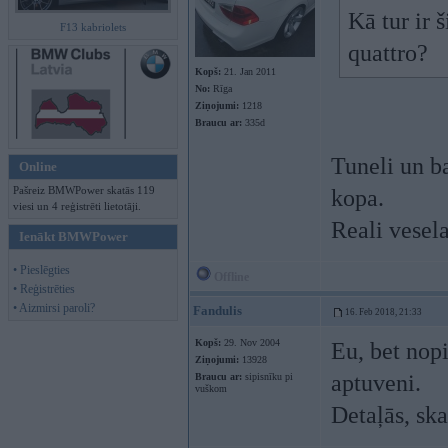
Kā tur ir 
F13 kabriolets
quattro?
Kopš:
21. Jan 2011
No:
Rīga
Ziņojumi:
1218
Braucu ar:
335d
Tuneli un ba
Online
Pašreiz BMWPower skatās 119
kopa.
viesi un 4 reģistrēti lietotāji.
Reali vesela
Ienākt BMWPower
• Pieslēgties
Offline
• Reģistrēties
• Aizmirsi paroli?
Fandulis
16. Feb 2018, 21:33
Kopš:
29. Nov 2004
Eu, bet nop
Ziņojumi:
13928
aptuveni.
Braucu ar:
sipisnīku pi
vuškom
Detaļās, ska