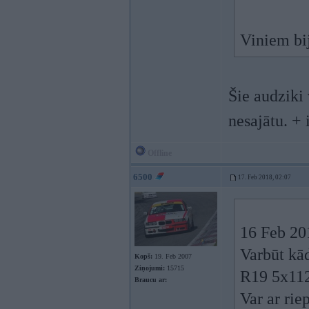
Viniem bi
Šie audziki
nesajātu. +
Offline
6500
17. Feb 2018, 02:07
16 Feb 20
Varbūt kād
Kopš:
19. Feb 2007
Ziņojumi:
15715
R19 5x112
Braucu ar:
Var ar rie