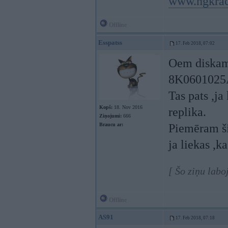
www.hgkra
Offline
Esspatss
17. Feb 2018, 07:02
Oem diskam 
8K0601025AR
Tas pats ,ja
Kopš:
18. Nov 2016
replika.
Ziņojumi:
666
Braucu ar:
Piemēram š
ja liekas ,ka
[ Šo ziņu labo
Offline
AS91
17. Feb 2018, 07:18