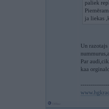
paliek rep
Piemēram
ja liekas ,
Un razotajs 
nummurus,ar
Par audi,cik
kaa orginal
--------------
www.hgkra
Offline