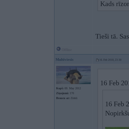
Kads rīzon
Tieši tā. Sa
Offline
Multiviesis
16. Feb 2018, 23:30
16 Feb 20
Kopš:
09. May 2012
Ziņojumi:
170
Braucu ar:
Zīdeli
16 Feb 
Nopirkšu