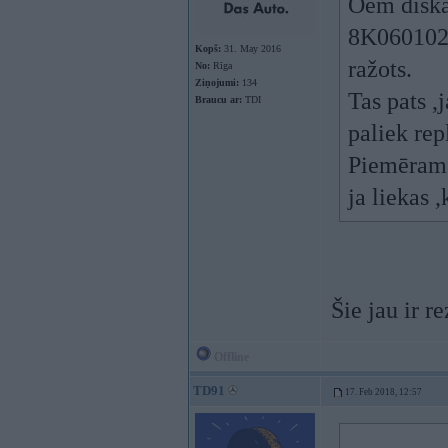
Oem diska
8K0601025
Kopš:
31. May 2016
ražots.
No:
Rīga
Ziņojumi:
134
Tas pats ,
Braucu ar:
TDI
paliek rep
Piemēram
ja liekas ,
Šie jau ir re
Offline
TD91
17. Feb 2018, 12:57