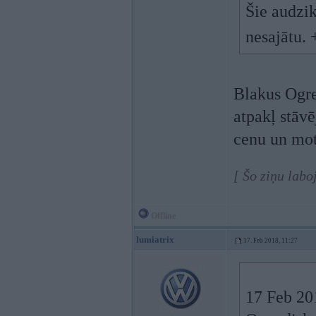
Šie audzik
nesajātu.
Blakus Ogre
atpakļ stāv
cenu un mot
[ Šo ziņu labo
Offline
lumiatrix
17. Feb 2018, 11:27
17 Feb 20