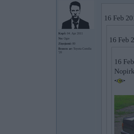
16 Feb 20
Kopš:
04. Apr 2011
16 Feb 
No:
Ogre
Ziņojumi:
80
Braucu ar:
Toyota Corolla
'20
16 Feb
Nopirk