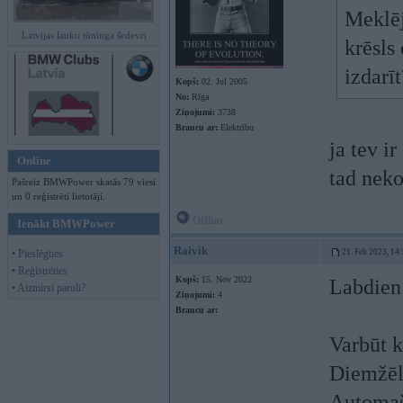
Meklēj
Latvijas lauku tūninga šedevri
krēsls
izdarīt
Kopš:
02. Jul 2005
No:
Rīga
Ziņojumi:
3738
Braucu ar:
Elektrību
ja tev i
Online
tad neko
Pašreiz BMWPower skatās 79 viesi
un 0 reģistrēti lietotāji.
Offline
Ienākt BMWPower
Raivik
• Pieslēgties
21. Feb 2023, 14
• Reģistrēties
Kopš:
15. Nov 2022
Labdien
• Aizmirsi paroli?
Ziņojumi:
4
Braucu ar:
Varbūt k
Diemžēl 
Automaš