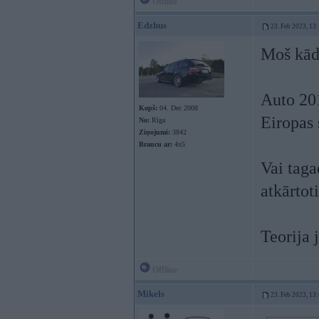
Offline
Edzhus
23. Feb 2023, 13
Moš kāds
Auto 20
Kopš:
04. Dec 2008
Eiropas 
No:
Rīga
Ziņojumi:
3842
Braucu ar:
4x5
Vai taga
atkārtot
Teorija 
Offline
Mikels
23. Feb 2023, 13