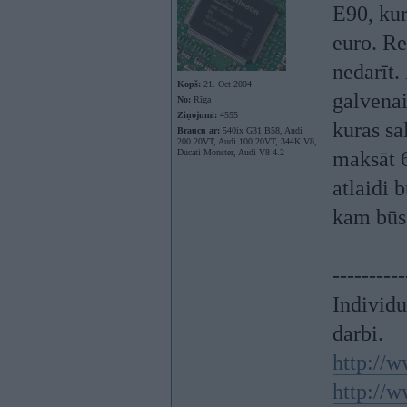
E90, kur
euro. Re
nedarīt.
Kopš:
21. Oct 2004
galvenai
No:
Rīga
Ziņojumi:
4555
kuras sa
Braucu ar:
540ix G31 B58, Audi
200 20VT, Audi 100 20VT, 344K V8,
Ducati Monster, Audi V8 4.2
maksāt 
atlaidi 
kam būs
----------
Individ
darbi.
http://w
http://w