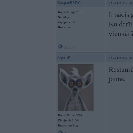
KasparBMWs
23. Feb 2023, 08
Kopš:
02. Apr 2018
Ir sācis
No:
Aloja
Ko darīt
Ziņojumi:
56
Braucu ar:
vienkārš
Offline
depo
23. Feb 2023, 09
Restaurā
jauns.
Kopš:
09. Jan 2006
Ziņojumi:
21004
Braucu ar:
Zirgu