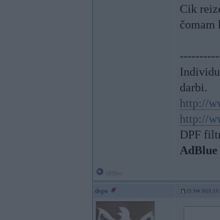
Cik reiz
čomam k
----------
Individ
darbi.
http://w
http://w
DPF filt
AdBlue
Offline
depo
23. Feb 2023, 13