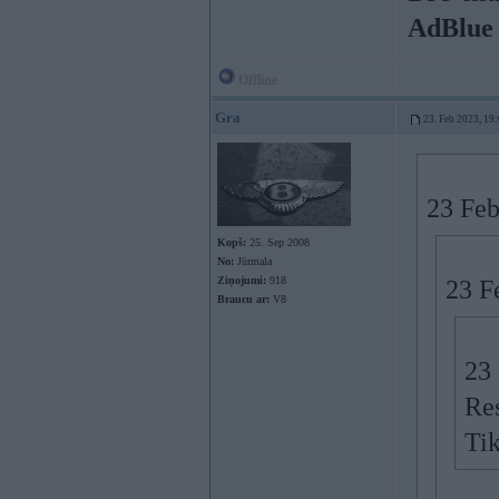
AdBlue
Offline
Gra
23. Feb 2023, 19
23 Feb
Kopš:
25. Sep 2008
No:
Jūrmala
Ziņojumi:
918
23 F
Braucu ar:
V8
23
Res
Tik