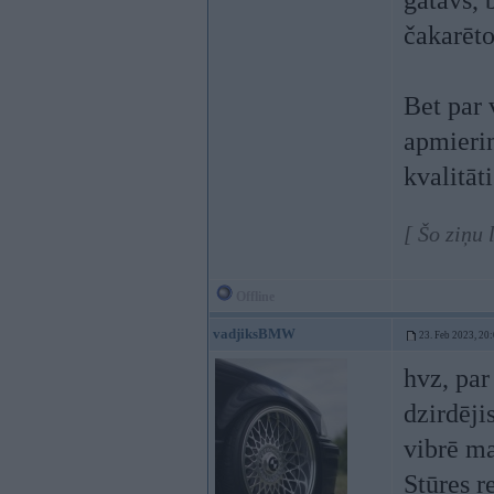
gatavs, 
čakarēto
Bet par
apmierin
kvalitāti
[ Šo ziņu
Offline
vadjiksBMW
23. Feb 2023, 20
hvz, par
dzirdējis
vibrē ma
Stūres r