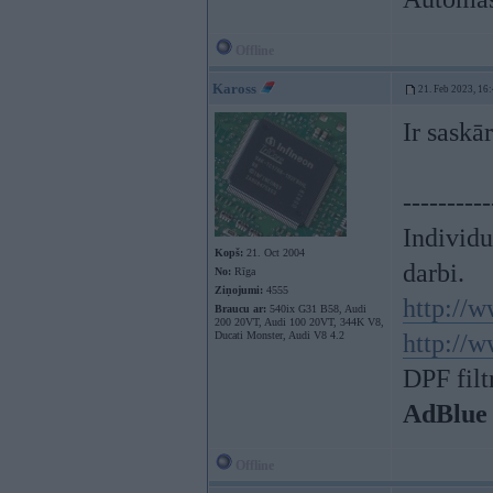
Offline
Kaross
21. Feb 2023, 16
Ir saskā
----------
Individ
Kopš:
21. Oct 2004
darbi.
No:
Rīga
Ziņojumi:
4555
http://w
Braucu ar:
540ix G31 B58, Audi
200 20VT, Audi 100 20VT, 344K V8,
Ducati Monster, Audi V8 4.2
http://w
DPF filt
AdBlue
Offline