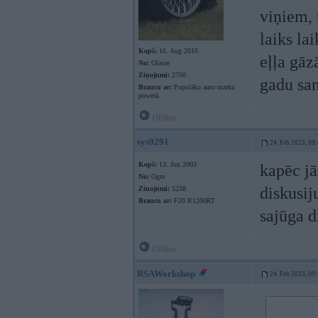
viņiem, 
laiks la
Kopš:
16. Aug 2016
eļļa gāz
No:
Olaine
Ziņojumi:
2700
gadu sa
Braucu ar:
Populāko auto marku
powerā.
Offline
sys9291
24. Feb 2023, 09
Kopš:
13. Jun 2003
kapēc jā
No:
Ogre
diskusij
Ziņojumi:
5238
Braucu ar:
F20 R1200RT
sajūga d
Offline
RSAWorkshop
24. Feb 2023, 09