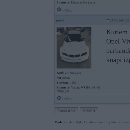
Braucu ar:
kūtiņu un bez jumta
Offline
most
27. Feb 2023, 13
Kuriem d
Opel Viv
parbaudī
knapi iz
Kopš:
27. Mar 2010
No:
Dobele
Ziņojumi:
1080
Braucu ar:
Yamaha WR450 e46 n62-
780hp g31
Offline
Jauna tēma
Atbildēt
Moderatori:
968-jk
,
AV
,
AiwaShuraLLP
,
GirtzB
,
Lafter