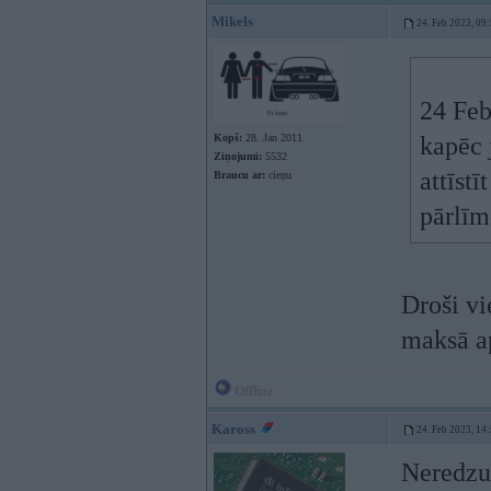
Mikels
24. Feb 2023, 09
24 Feb
Kopš:
28. Jan 2011
kapēc 
Ziņojumi:
5532
attīst
Braucu ar:
cieņu
pārlīm
Droši vi
maksā a
Offline
Kaross
24. Feb 2023, 14
Neredzu 