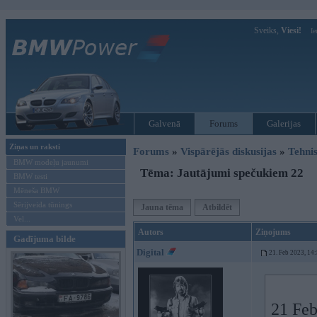
Sveiks,
Viesi!
Ie
Galvenā
Forums
Galerijas
Ziņas un raksti
Forums
»
Vispārējās diskusijas
»
Tehnis
BMW modeļu jaunumi
Tēma: Jautājumi spečukiem 22
BMW testi
Mēneša BMW
Sērijveida tūnings
Jauna tēma
Atbildēt
Vel...
Autors
Ziņojums
Gadījuma bilde
Digital
21. Feb 2023, 14
21 Feb