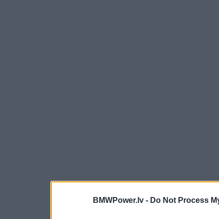
BMWPower.lv -
Do Not Process My