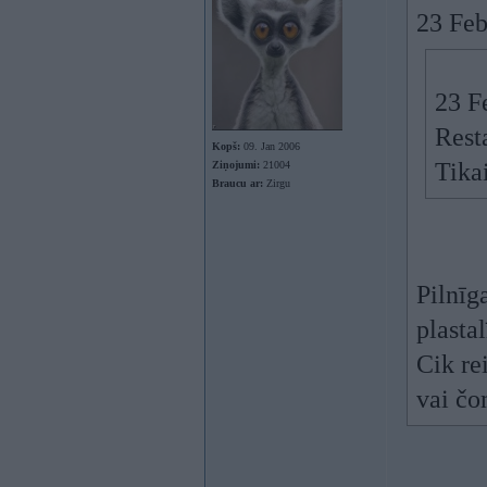
23 Feb
23 F
Rest
Kopš:
09. Jan 2006
Tikai
Ziņojumi:
21004
Braucu ar:
Zirgu
Pilnīg
plastal
Cik re
vai čo