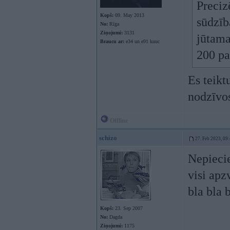
Preciz
Kopš:
09. May 2013
sūdzīb
No:
Rīga
Ziņojumi:
3131
jūtama
Braucu ar:
e34 un e91 kuuc
200 pa
Es teikt
nodzīvos
Offline
schizo
27. Feb 2023, 09
Nepieci
visi apz
bla bla 
Kopš:
23. Sep 2007
No:
Dagda
Ziņojumi:
1175