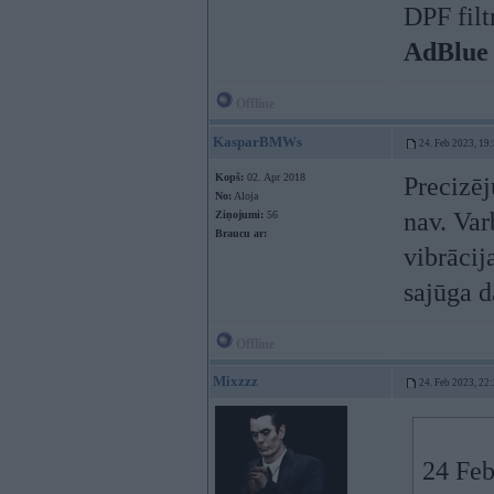
DPF filt
AdBlue
Offline
KasparBMWs
24. Feb 2023, 19
Kopš:
02. Apr 2018
Precizēj
No:
Aloja
nav. Var
Ziņojumi:
56
Braucu ar:
vibrācij
sajūga d
Offline
Mixzzz
24. Feb 2023, 22
24 Feb