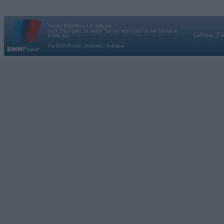
Vortāls BMWPower.lv darbojas
kopš 2002. gada 14. maija. Tas nav auto klubs un nav saistīts ar
Galvena
|
Fo
BMW AG.
Par BMWPower
|
Kontakti
|
Reklāma