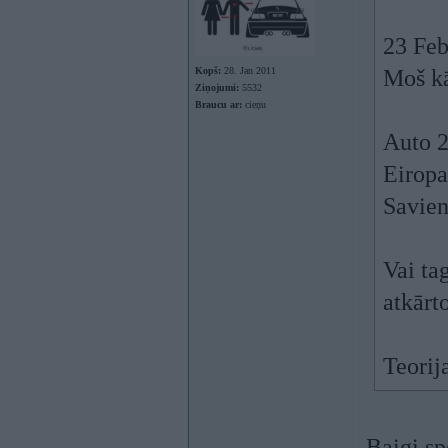
23 Feb
Kopš:
28. Jan 2011
Moš kā
Ziņojumi:
5532
Braucu ar:
cieņu
Auto 2
Eiropa
Savien
Vai ta
atkārt
Teorij
Baigi sp