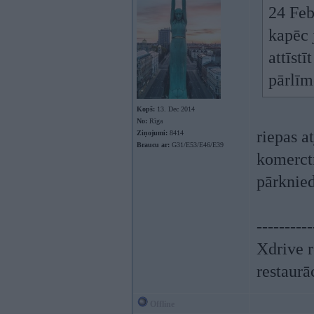
24 Feb
kapēc 
attīst
pārlīm
Kopš:
13. Dec 2014
No:
Rīga
riepas a
Ziņojumi:
8414
Braucu ar:
G31/E53/E46/E39
komerct
pārknie
----------
Xdrive r
restaurā
Offline