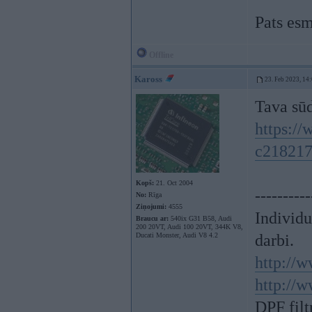
Pats esm
Offline
Kaross
23. Feb 2023, 14
Tava sū
https://
c21821
Kopš:
21. Oct 2004
----------
No:
Rīga
Ziņojumi:
4555
Individ
Braucu ar:
540ix G31 B58, Audi
200 20VT, Audi 100 20VT, 344K V8,
Ducati Monster, Audi V8 4.2
darbi.
http://w
http://w
DPF filt