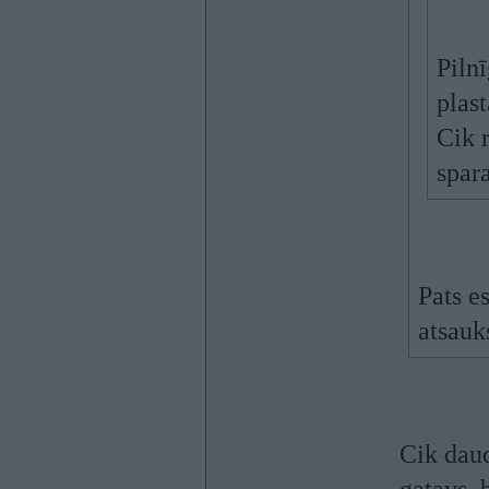
Piln
plast
Cik r
spar
Pats e
atsauk
Cik daud