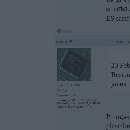
saistībā
ES sastā
Offline
Kaross
23. Feb 2023, 13
23 Feb
Restau
jauns.
Kopš:
21. Oct 2004
No:
Rīga
Ziņojumi:
4555
Braucu ar:
540ix G31 B58, Audi
200 20VT, Audi 100 20VT, 344K V8,
Ducati Monster, Audi V8 4.2
Pilnīgas
plastalī