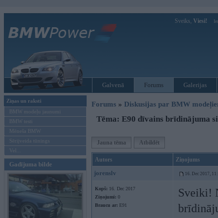
Sveiks,
Viesi!
Ie
Galvenā
Forums
Galerijas
Ziņas un raksti
Forums
»
Diskusijas par BMW modeļi
BMW modeļu jaunumi
Tēma: E90 dīvains brīdinājuma si
BMW testi
Mēneša BMW
Sērijveida tūnings
Jauna tēma
Atbildēt
Vel...
Autors
Ziņojums
Gadījuma bilde
jorenslv
16. Dec 2017, 11
Kopš:
16. Dec 2017
Sveiki! 
Ziņojumi:
0
brīdināj
Braucu ar:
E91