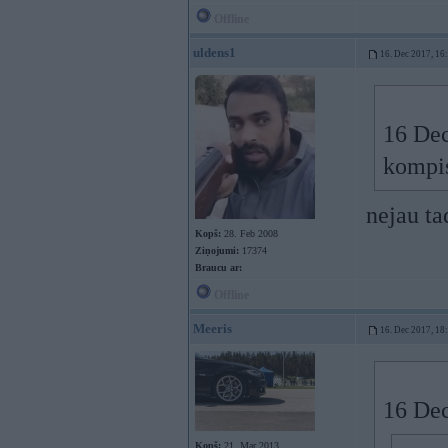
Offline
uldens1
16. Dec 2017, 16
16 Dec
kompis
nejau ta
Kopš:
28. Feb 2008
Ziņojumi:
17374
Braucu ar:
Offline
Meeris
16. Dec 2017, 18
16 Dec
Kopš:
21. Mar 2013