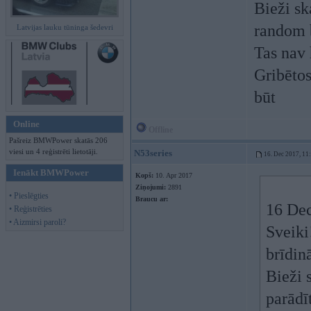
Bieži sk
random 
Latvijas lauku tūninga šedevri
Tas nav 
Gribētos
būt
Online
Offline
Pašreiz BMWPower skatās 206
viesi un 4 reģistrēti lietotāji.
N53series
16. Dec 2017, 11
Ienākt BMWPower
Kopš:
10. Apr 2017
Ziņojumi:
2891
• Pieslēgties
Braucu ar:
16 Dec
• Reģistrēties
• Aizmirsi paroli?
Sveiki
brīdin
Bieži 
parādī