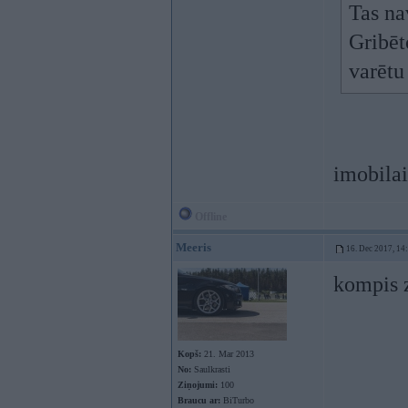
Tas na
Gribēt
varētu
imobilai
Offline
Meeris
16. Dec 2017, 14
kompis z
Kopš:
21. Mar 2013
No:
Saulkrasti
Ziņojumi:
100
Braucu ar:
BiTurbo