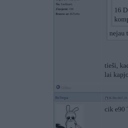
No:
Saulkrasti
16 D
Ziņojumi:
100
Braucu ar:
BiTurbo
komp
nejau 
tieši, k
lai kapj
Offline
Re5tepa
16. Dec 2017, 21
cik e90 