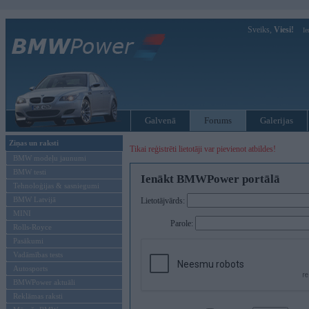
Sveiks,
Viesi!
Ie
Galvenā
Forums
Galerijas
Ziņas un raksti
Tikai reģistrēti lietotāji var pievienot atbildes!
BMW modeļu jaunumi
BMW testi
Ienākt BMWPower portālā
Tehnoloģijas & sasniegumi
BMW Latvijā
Lietotājvārds:
MINI
Parole:
Rolls-Royce
Pasākumi
Vadāmības tests
Autosports
BMWPower aktuāli
Reklāmas raksti