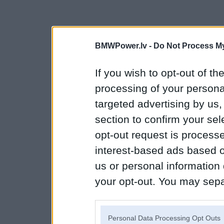
BMWPower.lv -
Do Not Process My
If you wish to opt-out of the
processing of your personal
targeted advertising by us
section to confirm your sel
opt-out request is proces
interest-based ads based o
us or personal information d
your opt-out. You may separ
disclosure of your personal
IAB’s list of downstream pa
Personal Data Processing Opt Outs