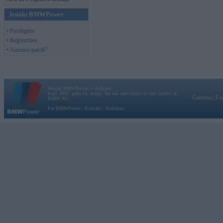
Ienākt BMWPower
• Pieslēgties
• Reģistrēties
• Aizmirsi paroli?
Vortāls BMWPower.lv darbojas
kopš 2002. gada 14. maija. Tas nav auto klubs un nav saistīts ar
Galvena
|
Fo
BMW AG.
Par BMWPower
|
Kontakti
|
Reklāma