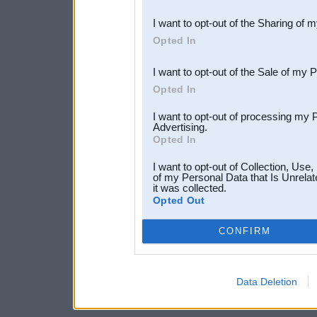
also be disclosed by us to 
I want to opt-out of the Sharing of 
Downstream Participants
th
Opted In
third parties.
I want to opt-out of the Sale of my 
Opted In
I want to opt-out of processing my 
Advertising.
Opted In
I want to opt-out of Collection, Use
of my Personal Data that Is Unrelat
it was collected.
Opted Out
CONFIRM
Data Deletion