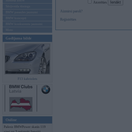
Mēneša BMW
Atcerēties
Sērijveida tūnings
Aizmirsi paroli?
BMW pasaules jaunumi
BMW koncepti
Reģistrēties
BMW konkurentu jaunumi
Moto
Gadījuma bilde
F13 kabriolets
Online
Pašreiz BMWPower skatās 119
viesi un 3 reģistrēti lietotāji.